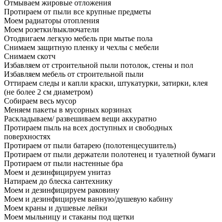
Отмываем жировые отложения
Протираем от пыли все крупные предметы
Моем радиаторы отопления
Моем розетки/выключатели
Отодвигаем легкую мебель при мытье пола
Снимаем защитную пленку и чехлы с мебели
Снимаем скотч
Избавляем от строительной пыли потолок, стены и пол
Избавляем мебель от строительной пыли
Оттираем следы и капли краски, штукатурки, затирки, клея
(не более 2 см диаметром)
Собираем весь мусор
Меняем пакеты в мусорных корзинах
Раскладываем/ развешиваем вещи аккуратно
Протираем пыль на всех доступных и свободных
поверхностях
Протираем от пыли батарею (полотенцесушитель)
Протираем от пыли держатели полотенец и туалетной бумаги
Протираем от пыли настенные бра
Моем и дезинфицируем унитаз
Натираем до блеска сантехнику
Моем и дезинфицируем раковину
Моем и дезинфицируем ванную/душевую кабину
Моем краны и душевые лейки
Моем мыльницу и стаканы под щетки