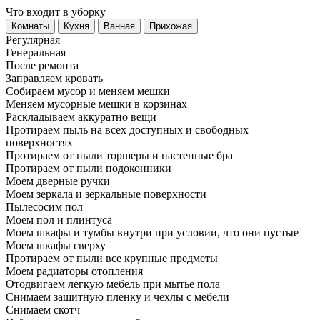
Что входит в уборку
Регу­лярная
Гене­ральная
После ремонта
Заправляем кровать
Собираем мусор и меняем мешки
Меняем мусорные мешки в корзинах
Раскладываем аккуратно вещи
Протираем пыль на всех доступных и свободных
поверхностях
Протираем от пыли торшеры и настенные бра
Протираем от пыли подоконники
Моем дверные ручки
Моем зеркала и зеркальные поверхности
Пылесосим пол
Моем пол и плинтуса
Моем шкафы и тумбы внутри при условии, что они пустые
Моем шкафы сверху
Протираем от пыли все крупные предметы
Моем радиаторы отопления
Отодвигаем легкую мебель при мытье пола
Снимаем защитную пленку и чехлы с мебели
Снимаем скотч