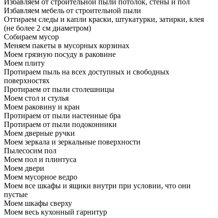
Избавляем от строительной пыли потолок, стены и пол
Избавляем мебель от строительной пыли
Оттираем следы и капли краски, штукатурки, затирки, клея
(не более 2 см диаметром)
Собираем мусор
Меняем пакеты в мусорных корзинах
Моем грязную посуду в раковине
Моем плиту
Протираем пыль на всех доступных и свободных
поверхностях
Протираем от пыли столешницы
Моем стол и стулья
Моем раковину и кран
Протираем от пыли настенные бра
Протираем от пыли подоконники
Моем дверные ручки
Моем зеркала и зеркальные поверхности
Пылесосим пол
Моем пол и плинтуса
Моем двери
Моем мусорное ведро
Моем все шкафы и ящики внутри при условии, что они
пустые
Моем шкафы сверху
Моем весь кухонный гарнитур