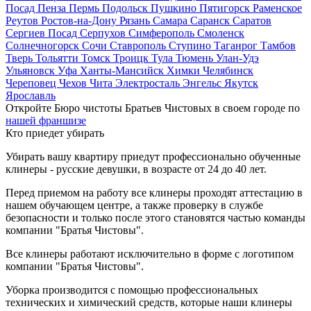
Посад
Пенза
Пермь
Подольск
Пушкино
Пятигорск
Раменское
Реутов
Ростов-на-Дону
Рязань
Самара
Саранск
Саратов
Сергиев Посад
Серпухов
Симферополь
Смоленск
Солнечногорск
Сочи
Ставрополь
Ступино
Таганрог
Тамбов
Тверь
Тольятти
Томск
Троицк
Тула
Тюмень
Улан-Удэ
Ульяновск
Уфа
Ханты-Мансийск
Химки
Челябинск
Череповец
Чехов
Чита
Электросталь
Энгельс
Якутск
Ярославль
Откройте Бюро чистоты Братьев Чистовых в своем городе по
нашей франшизе
Кто приедет убирать
Убирать вашу квартиру приедут профессионально обученные
клинеры - русские девушки, в возрасте от 24 до 40 лет.
Перед приемом на работу все клинеры проходят аттестацию в
нашем обучающем центре, а также проверку в службе
безопасности и только после этого становятся частью команды
компании "Братья Чистовы".
Все клинеры работают исключительно в форме с логотипом
компании "Братья Чистовы".
Уборка производится с помощью профессиональных
технических и химический средств, которые наши клинеры