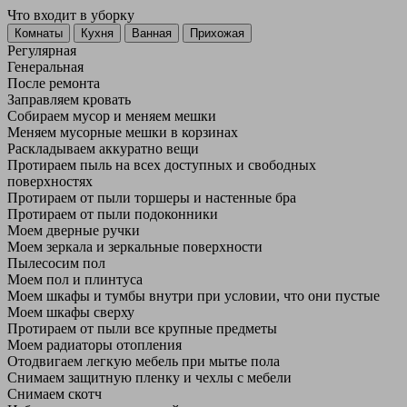
Что входит в уборку
Регу­лярная
Гене­ральная
После ремонта
Заправляем кровать
Собираем мусор и меняем мешки
Меняем мусорные мешки в корзинах
Раскладываем аккуратно вещи
Протираем пыль на всех доступных и свободных
поверхностях
Протираем от пыли торшеры и настенные бра
Протираем от пыли подоконники
Моем дверные ручки
Моем зеркала и зеркальные поверхности
Пылесосим пол
Моем пол и плинтуса
Моем шкафы и тумбы внутри при условии, что они пустые
Моем шкафы сверху
Протираем от пыли все крупные предметы
Моем радиаторы отопления
Отодвигаем легкую мебель при мытье пола
Снимаем защитную пленку и чехлы с мебели
Снимаем скотч