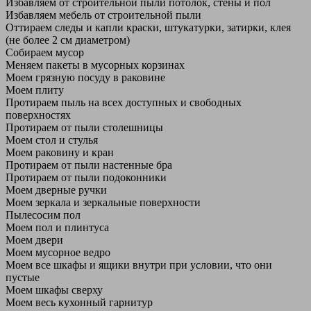
Избавляем от строительной пыли потолок, стены и пол
Избавляем мебель от строительной пыли
Оттираем следы и капли краски, штукатурки, затирки, клея
(не более 2 см диаметром)
Собираем мусор
Меняем пакеты в мусорных корзинах
Моем грязную посуду в раковине
Моем плиту
Протираем пыль на всех доступных и свободных
поверхностях
Протираем от пыли столешницы
Моем стол и стулья
Моем раковину и кран
Протираем от пыли настенные бра
Протираем от пыли подоконники
Моем дверные ручки
Моем зеркала и зеркальные поверхности
Пылесосим пол
Моем пол и плинтуса
Моем двери
Моем мусорное ведро
Моем все шкафы и ящики внутри при условии, что они
пустые
Моем шкафы сверху
Моем весь кухонный гарнитур