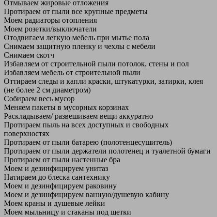
Отмываем жировые отложения
Протираем от пыли все крупные предметы
Моем радиаторы отопления
Моем розетки/выключатели
Отодвигаем легкую мебель при мытье пола
Снимаем защитную пленку и чехлы с мебели
Снимаем скотч
Избавляем от строительной пыли потолок, стены и пол
Избавляем мебель от строительной пыли
Оттираем следы и капли краски, штукатурки, затирки, клея
(не более 2 см диаметром)
Собираем весь мусор
Меняем пакеты в мусорных корзинах
Раскладываем/ развешиваем вещи аккуратно
Протираем пыль на всех доступных и свободных
поверхностях
Протираем от пыли батарею (полотенцесушитель)
Протираем от пыли держатели полотенец и туалетной бумаги
Протираем от пыли настенные бра
Моем и дезинфицируем унитаз
Натираем до блеска сантехнику
Моем и дезинфицируем раковину
Моем и дезинфицируем ванную/душевую кабину
Моем краны и душевые лейки
Моем мыльницу и стаканы под щетки