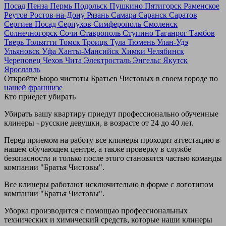
Посад
Пенза
Пермь
Подольск
Пушкино
Пятигорск
Раменское
Реутов
Ростов-на-Дону
Рязань
Самара
Саранск
Саратов
Сергиев Посад
Серпухов
Симферополь
Смоленск
Солнечногорск
Сочи
Ставрополь
Ступино
Таганрог
Тамбов
Тверь
Тольятти
Томск
Троицк
Тула
Тюмень
Улан-Удэ
Ульяновск
Уфа
Ханты-Мансийск
Химки
Челябинск
Череповец
Чехов
Чита
Электросталь
Энгельс
Якутск
Ярославль
Откройте Бюро чистоты Братьев Чистовых в своем городе по
нашей франшизе
Кто приедет убирать
Убирать вашу квартиру приедут профессионально обученные
клинеры - русские девушки, в возрасте от 24 до 40 лет.
Перед приемом на работу все клинеры проходят аттестацию в
нашем обучающем центре, а также проверку в службе
безопасности и только после этого становятся частью команды
компании "Братья Чистовы".
Все клинеры работают исключительно в форме с логотипом
компании "Братья Чистовы".
Уборка производится с помощью профессиональных
технических и химический средств, которые наши клинеры