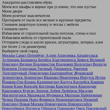
Аккуратно расставляем обувь
Моем все шкафы и ящики при условии, что они пустые
Моем двери
Моем розетки/ выключатели
Протираем от пыли все мелкие и крупные предметы
Снимаем защитную пленку и чехлы с мебели
Снимаем скотч
Избавляем от строительной пыли потолок, стены и пол
Избавляем мебель от строительной пыли
Оттираем следы и капли краски, штукатурки, затирки, клея
(не более 2 см диаметром)
Выберите свой город
Москва
Санкт-Петербург
Адлер
Апрелевка
Архангельск
Астрахань
Балашиха
Батайск
Благовещенск
Брянск
Великий
Новгород
Видное
Владивосток
Владимир
Волгоград
Вологда
Воронеж
Геленджик
Грозный
Дзержинск
Дмитров
Долгопрудный
Домодедово
Екатеринбург
Жуковский
Зеленогорск
Зеленоград
Иваново
Ивантеевка
Иркутск
Истра
Йошкар-Ола
Казань
Калининград
Калуга
Каспийск
Кашира
Киров
Клин
Королёв
Кострома
Красногорск
Краснодар
Красноярск
Курган
Липецк
Лобня
Люберцы
Магадан
Магнитогорск
Махачкала
Мурманск
Мытищи
Набережные
Челны
Нальчик
Наро-Фоминск
Нижневартовск
Нижний
Новгород
Новая Москва
Новокузнецк
Новороссийск
Новосибирск
Ногинск
Обнинск
Одинцово
Омск
Павловский