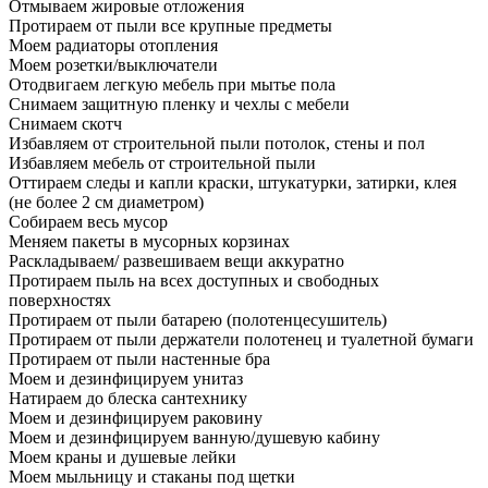
Отмываем жировые отложения
Протираем от пыли все крупные предметы
Моем радиаторы отопления
Моем розетки/выключатели
Отодвигаем легкую мебель при мытье пола
Снимаем защитную пленку и чехлы с мебели
Снимаем скотч
Избавляем от строительной пыли потолок, стены и пол
Избавляем мебель от строительной пыли
Оттираем следы и капли краски, штукатурки, затирки, клея
(не более 2 см диаметром)
Собираем весь мусор
Меняем пакеты в мусорных корзинах
Раскладываем/ развешиваем вещи аккуратно
Протираем пыль на всех доступных и свободных
поверхностях
Протираем от пыли батарею (полотенцесушитель)
Протираем от пыли держатели полотенец и туалетной бумаги
Протираем от пыли настенные бра
Моем и дезинфицируем унитаз
Натираем до блеска сантехнику
Моем и дезинфицируем раковину
Моем и дезинфицируем ванную/душевую кабину
Моем краны и душевые лейки
Моем мыльницу и стаканы под щетки