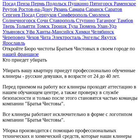
Посад
Пенза
Пермь
Подольск
Пушкино
Пятигорск
Раменское
Реутов
Ростов-на-Дону
Рязань
Самара
Саранск
Саратов
Сергиев Посад
Серпухов
Симферополь
Смоленск
Солнечногорск
Сочи
Ставрополь
Ступино
Таганрог
Тамбов
Тверь
Тольятти
Томск
Троицк
Тула
Тюмень
Улан-Удэ
Ульяновск
Уфа
Ханты-Мансийск
Химки
Челябинск
Череповец
Чехов
Чита
Электросталь
Энгельс
Якутск
Ярославль
Откройте Бюро чистоты Братьев Чистовых в своем городе по
нашей франшизе
Кто приедет убирать
Убирать вашу квартиру приедут профессионально обученные
клинеры - русские девушки, в возрасте от 24 до 40 лет.
Перед приемом на работу все клинеры проходят аттестацию в
нашем обучающем центре, а также проверку в службе
безопасности и только после этого становятся частью команды
компании "Братья Чистовы".
Все клинеры работают исключительно в форме с логотипом
компании "Братья Чистовы".
Уборка производится с помощью профессиональных
технических и химический средств, которые наши клинеры