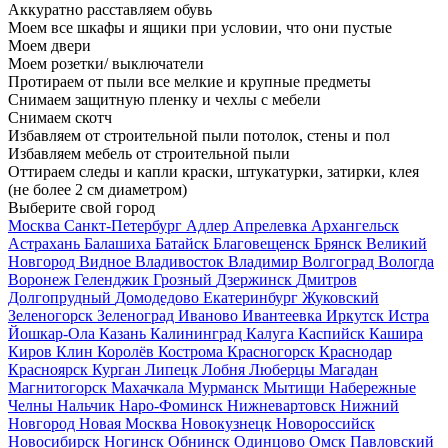
Аккуратно расставляем обувь
Моем все шкафы и ящики при условии, что они пустые
Моем двери
Моем розетки/ выключатели
Протираем от пыли все мелкие и крупные предметы
Снимаем защитную пленку и чехлы с мебели
Снимаем скотч
Избавляем от строительной пыли потолок, стены и пол
Избавляем мебель от строительной пыли
Оттираем следы и капли краски, штукатурки, затирки, клея
(не более 2 см диаметром)
Выберите свой город
Москва
Санкт-Петербург
Адлер
Апрелевка
Архангельск
Астрахань
Балашиха
Батайск
Благовещенск
Брянск
Великий
Новгород
Видное
Владивосток
Владимир
Волгоград
Вологда
Воронеж
Геленджик
Грозный
Дзержинск
Дмитров
Долгопрудный
Домодедово
Екатеринбург
Жуковский
Зеленогорск
Зеленоград
Иваново
Ивантеевка
Иркутск
Истра
Йошкар-Ола
Казань
Калининград
Калуга
Каспийск
Кашира
Киров
Клин
Королёв
Кострома
Красногорск
Краснодар
Красноярск
Курган
Липецк
Лобня
Люберцы
Магадан
Магнитогорск
Махачкала
Мурманск
Мытищи
Набережные
Челны
Нальчик
Наро-Фоминск
Нижневартовск
Нижний
Новгород
Новая Москва
Новокузнецк
Новороссийск
Новосибирск
Ногинск
Обнинск
Одинцово
Омск
Павловский