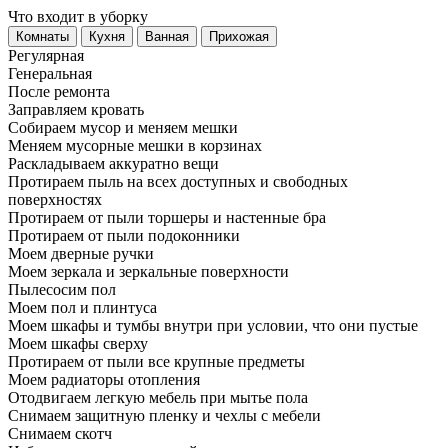
Что входит в уборку
Регу­лярная
Гене­ральная
После ремонта
Заправляем кровать
Собираем мусор и меняем мешки
Меняем мусорные мешки в корзинах
Раскладываем аккуратно вещи
Протираем пыль на всех доступных и свободных
поверхностях
Протираем от пыли торшеры и настенные бра
Протираем от пыли подоконники
Моем дверные ручки
Моем зеркала и зеркальные поверхности
Пылесосим пол
Моем пол и плинтуса
Моем шкафы и тумбы внутри при условии, что они пустые
Моем шкафы сверху
Протираем от пыли все крупные предметы
Моем радиаторы отопления
Отодвигаем легкую мебель при мытье пола
Снимаем защитную пленку и чехлы с мебели
Снимаем скотч