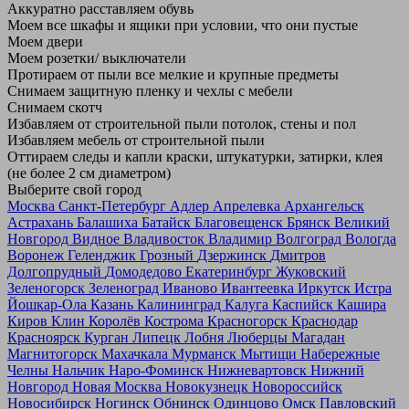
Аккуратно расставляем обувь
Моем все шкафы и ящики при условии, что они пустые
Моем двери
Моем розетки/ выключатели
Протираем от пыли все мелкие и крупные предметы
Снимаем защитную пленку и чехлы с мебели
Снимаем скотч
Избавляем от строительной пыли потолок, стены и пол
Избавляем мебель от строительной пыли
Оттираем следы и капли краски, штукатурки, затирки, клея
(не более 2 см диаметром)
Выберите свой город
Москва
Санкт-Петербург
Адлер
Апрелевка
Архангельск
Астрахань
Балашиха
Батайск
Благовещенск
Брянск
Великий
Новгород
Видное
Владивосток
Владимир
Волгоград
Вологда
Воронеж
Геленджик
Грозный
Дзержинск
Дмитров
Долгопрудный
Домодедово
Екатеринбург
Жуковский
Зеленогорск
Зеленоград
Иваново
Ивантеевка
Иркутск
Истра
Йошкар-Ола
Казань
Калининград
Калуга
Каспийск
Кашира
Киров
Клин
Королёв
Кострома
Красногорск
Краснодар
Красноярск
Курган
Липецк
Лобня
Люберцы
Магадан
Магнитогорск
Махачкала
Мурманск
Мытищи
Набережные
Челны
Нальчик
Наро-Фоминск
Нижневартовск
Нижний
Новгород
Новая Москва
Новокузнецк
Новороссийск
Новосибирск
Ногинск
Обнинск
Одинцово
Омск
Павловский