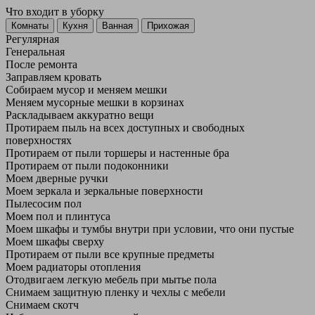
Что входит в уборку
Регу­лярная
Гене­ральная
После ремонта
Заправляем кровать
Собираем мусор и меняем мешки
Меняем мусорные мешки в корзинах
Раскладываем аккуратно вещи
Протираем пыль на всех доступных и свободных
поверхностях
Протираем от пыли торшеры и настенные бра
Протираем от пыли подоконники
Моем дверные ручки
Моем зеркала и зеркальные поверхности
Пылесосим пол
Моем пол и плинтуса
Моем шкафы и тумбы внутри при условии, что они пустые
Моем шкафы сверху
Протираем от пыли все крупные предметы
Моем радиаторы отопления
Отодвигаем легкую мебель при мытье пола
Снимаем защитную пленку и чехлы с мебели
Снимаем скотч