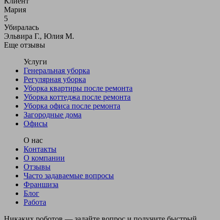
Клиент
Мария
5
Убиралась
Эльвира Г., Юлия М.
Еще отзывы
Услуги
Генеральная уборка
Регулярная уборка
Уборка квартиры после ремонта
Уборка коттеджа после ремонта
Уборка офиса после ремонта
Загородные дома
Офисы
О нас
Контакты
О компании
Отзывы
Часто задаваемые вопросы
Франшиза
Блог
Работа
Никаких роботов — задайте вопрос и получите быстрый