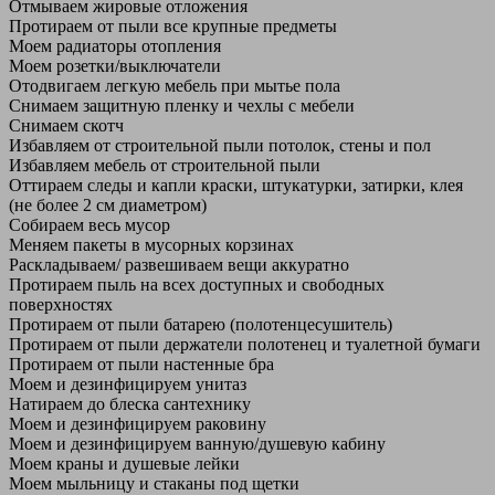
Отмываем жировые отложения
Протираем от пыли все крупные предметы
Моем радиаторы отопления
Моем розетки/выключатели
Отодвигаем легкую мебель при мытье пола
Снимаем защитную пленку и чехлы с мебели
Снимаем скотч
Избавляем от строительной пыли потолок, стены и пол
Избавляем мебель от строительной пыли
Оттираем следы и капли краски, штукатурки, затирки, клея
(не более 2 см диаметром)
Собираем весь мусор
Меняем пакеты в мусорных корзинах
Раскладываем/ развешиваем вещи аккуратно
Протираем пыль на всех доступных и свободных
поверхностях
Протираем от пыли батарею (полотенцесушитель)
Протираем от пыли держатели полотенец и туалетной бумаги
Протираем от пыли настенные бра
Моем и дезинфицируем унитаз
Натираем до блеска сантехнику
Моем и дезинфицируем раковину
Моем и дезинфицируем ванную/душевую кабину
Моем краны и душевые лейки
Моем мыльницу и стаканы под щетки