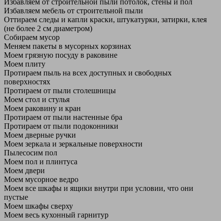
Избавляем от строительной пыли потолок, стены и пол
Избавляем мебель от строительной пыли
Оттираем следы и капли краски, штукатурки, затирки, клея
(не более 2 см диаметром)
Собираем мусор
Меняем пакеты в мусорных корзинах
Моем грязную посуду в раковине
Моем плиту
Протираем пыль на всех доступных и свободных
поверхностях
Протираем от пыли столешницы
Моем стол и стулья
Моем раковину и кран
Протираем от пыли настенные бра
Протираем от пыли подоконники
Моем дверные ручки
Моем зеркала и зеркальные поверхности
Пылесосим пол
Моем пол и плинтуса
Моем двери
Моем мусорное ведро
Моем все шкафы и ящики внутри при условии, что они
пустые
Моем шкафы сверху
Моем весь кухонный гарнитур