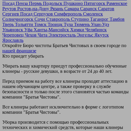
Посад
Пенза
Пермь
Подольск
Пушкино
Пятигорск
Раменское
Реутов
Ростов-на-Дону
Рязань
Самара
Саранск
Саратов
Сергиев Посад
Серпухов
Симферополь
Смоленск
Солнечногорск
Сочи
Ставрополь
Ступино
Таганрог
Тамбов
Тверь
Тольятти
Томск
Троицк
Тула
Тюмень
Улан-Удэ
Ульяновск
Уфа
Ханты-Мансийск
Химки
Челябинск
Череповец
Чехов
Чита
Электросталь
Энгельс
Якутск
Ярославль
Откройте Бюро чистоты Братьев Чистовых в своем городе по
нашей франшизе
Кто приедет убирать
Убирать вашу квартиру приедут профессионально обученные
клинеры - русские девушки, в возрасте от 24 до 40 лет.
Перед приемом на работу все клинеры проходят аттестацию в
нашем обучающем центре, а также проверку в службе
безопасности и только после этого становятся частью команды
компании "Братья Чистовы".
Все клинеры работают исключительно в форме с логотипом
компании "Братья Чистовы".
Уборка производится с помощью профессиональных
технических и химический средств, которые наши клинеры