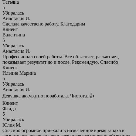
Татьяна
5
Убиралась
Анастасия И.
Сделала качествено работу. Благодарим
Клиент
Валентина
5
Убиралась
Анастасия И.
Профессионал своей работы. Все объясняет, разъясняет,
показывает результат до и после. Рекомендую. Спасибо
Клиент
Ильина Марина
5
Убиралась
Анастасия И.
Девушка аккуратно поработала. Чистота. 👍
Клиент
Флида
5
Убиралась
Юлия М.
Спасибо огромное.приехали в назначенное время запаха в
комнате нет .девушка очень вежливая все понятно объяснила