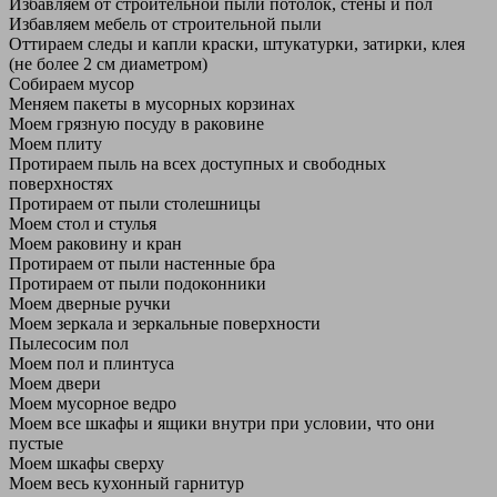
Избавляем от строительной пыли потолок, стены и пол
Избавляем мебель от строительной пыли
Оттираем следы и капли краски, штукатурки, затирки, клея
(не более 2 см диаметром)
Собираем мусор
Меняем пакеты в мусорных корзинах
Моем грязную посуду в раковине
Моем плиту
Протираем пыль на всех доступных и свободных
поверхностях
Протираем от пыли столешницы
Моем стол и стулья
Моем раковину и кран
Протираем от пыли настенные бра
Протираем от пыли подоконники
Моем дверные ручки
Моем зеркала и зеркальные поверхности
Пылесосим пол
Моем пол и плинтуса
Моем двери
Моем мусорное ведро
Моем все шкафы и ящики внутри при условии, что они
пустые
Моем шкафы сверху
Моем весь кухонный гарнитур