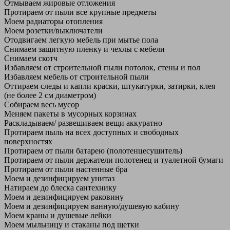
Отмываем жировые отложения
Протираем от пыли все крупные предметы
Моем радиаторы отопления
Моем розетки/выключатели
Отодвигаем легкую мебель при мытье пола
Снимаем защитную пленку и чехлы с мебели
Снимаем скотч
Избавляем от строительной пыли потолок, стены и пол
Избавляем мебель от строительной пыли
Оттираем следы и капли краски, штукатурки, затирки, клея
(не более 2 см диаметром)
Собираем весь мусор
Меняем пакеты в мусорных корзинах
Раскладываем/ развешиваем вещи аккуратно
Протираем пыль на всех доступных и свободных
поверхностях
Протираем от пыли батарею (полотенцесушитель)
Протираем от пыли держатели полотенец и туалетной бумаги
Протираем от пыли настенные бра
Моем и дезинфицируем унитаз
Натираем до блеска сантехнику
Моем и дезинфицируем раковину
Моем и дезинфицируем ванную/душевую кабину
Моем краны и душевые лейки
Моем мыльницу и стаканы под щетки