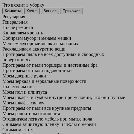
Что входит в уборку
Регу­лярная
Гене­ральная
После ремонта
Заправляем кровать
Собираем мусор и меняем мешки
Меняем мусорные мешки в корзинах
Раскладываем аккуратно вещи
Протираем пыль на всех доступных и свободных
поверхностях
Протираем от пыли торшеры и настенные бра
Протираем от пыли подоконники
Моем дверные ручки
Моем зеркала и зеркальные поверхности
Пылесосим пол
Моем пол и плинтуса
Моем шкафы и тумбы внутри при условии, что они пустые
Моем шкафы сверху
Протираем от пыли все крупные предметы
Моем радиаторы отопления
Отодвигаем легкую мебель при мытье пола
Снимаем защитную пленку и чехлы с мебели
Снимаем скотч