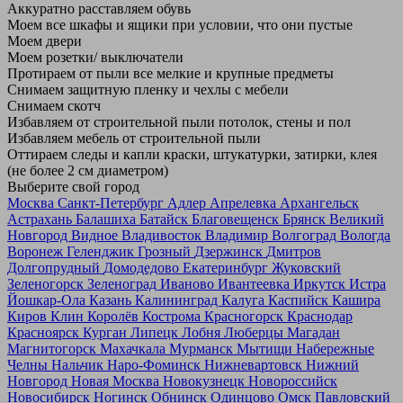
Аккуратно расставляем обувь
Моем все шкафы и ящики при условии, что они пустые
Моем двери
Моем розетки/ выключатели
Протираем от пыли все мелкие и крупные предметы
Снимаем защитную пленку и чехлы с мебели
Снимаем скотч
Избавляем от строительной пыли потолок, стены и пол
Избавляем мебель от строительной пыли
Оттираем следы и капли краски, штукатурки, затирки, клея
(не более 2 см диаметром)
Выберите свой город
Москва
Санкт-Петербург
Адлер
Апрелевка
Архангельск
Астрахань
Балашиха
Батайск
Благовещенск
Брянск
Великий
Новгород
Видное
Владивосток
Владимир
Волгоград
Вологда
Воронеж
Геленджик
Грозный
Дзержинск
Дмитров
Долгопрудный
Домодедово
Екатеринбург
Жуковский
Зеленогорск
Зеленоград
Иваново
Ивантеевка
Иркутск
Истра
Йошкар-Ола
Казань
Калининград
Калуга
Каспийск
Кашира
Киров
Клин
Королёв
Кострома
Красногорск
Краснодар
Красноярск
Курган
Липецк
Лобня
Люберцы
Магадан
Магнитогорск
Махачкала
Мурманск
Мытищи
Набережные
Челны
Нальчик
Наро-Фоминск
Нижневартовск
Нижний
Новгород
Новая Москва
Новокузнецк
Новороссийск
Новосибирск
Ногинск
Обнинск
Одинцово
Омск
Павловский