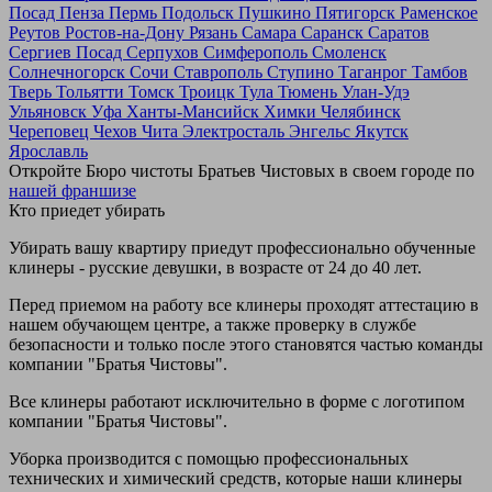
Посад
Пенза
Пермь
Подольск
Пушкино
Пятигорск
Раменское
Реутов
Ростов-на-Дону
Рязань
Самара
Саранск
Саратов
Сергиев Посад
Серпухов
Симферополь
Смоленск
Солнечногорск
Сочи
Ставрополь
Ступино
Таганрог
Тамбов
Тверь
Тольятти
Томск
Троицк
Тула
Тюмень
Улан-Удэ
Ульяновск
Уфа
Ханты-Мансийск
Химки
Челябинск
Череповец
Чехов
Чита
Электросталь
Энгельс
Якутск
Ярославль
Откройте Бюро чистоты Братьев Чистовых в своем городе по
нашей франшизе
Кто приедет убирать
Убирать вашу квартиру приедут профессионально обученные
клинеры - русские девушки, в возрасте от 24 до 40 лет.
Перед приемом на работу все клинеры проходят аттестацию в
нашем обучающем центре, а также проверку в службе
безопасности и только после этого становятся частью команды
компании "Братья Чистовы".
Все клинеры работают исключительно в форме с логотипом
компании "Братья Чистовы".
Уборка производится с помощью профессиональных
технических и химический средств, которые наши клинеры