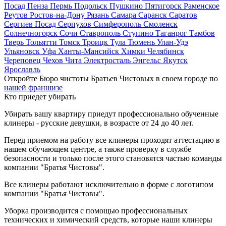
Посад
Пенза
Пермь
Подольск
Пушкино
Пятигорск
Раменское
Реутов
Ростов-на-Дону
Рязань
Самара
Саранск
Саратов
Сергиев Посад
Серпухов
Симферополь
Смоленск
Солнечногорск
Сочи
Ставрополь
Ступино
Таганрог
Тамбов
Тверь
Тольятти
Томск
Троицк
Тула
Тюмень
Улан-Удэ
Ульяновск
Уфа
Ханты-Мансийск
Химки
Челябинск
Череповец
Чехов
Чита
Электросталь
Энгельс
Якутск
Ярославль
Откройте Бюро чистоты Братьев Чистовых в своем городе по
нашей франшизе
Кто приедет убирать
Убирать вашу квартиру приедут профессионально обученные
клинеры - русские девушки, в возрасте от 24 до 40 лет.
Перед приемом на работу все клинеры проходят аттестацию в
нашем обучающем центре, а также проверку в службе
безопасности и только после этого становятся частью команды
компании "Братья Чистовы".
Все клинеры работают исключительно в форме с логотипом
компании "Братья Чистовы".
Уборка производится с помощью профессиональных
технических и химический средств, которые наши клинеры