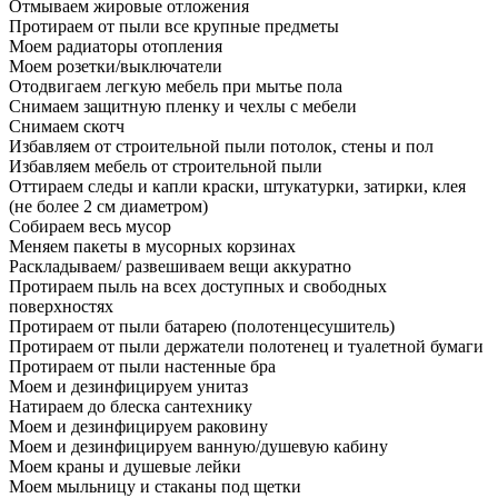
Отмываем жировые отложения
Протираем от пыли все крупные предметы
Моем радиаторы отопления
Моем розетки/выключатели
Отодвигаем легкую мебель при мытье пола
Снимаем защитную пленку и чехлы с мебели
Снимаем скотч
Избавляем от строительной пыли потолок, стены и пол
Избавляем мебель от строительной пыли
Оттираем следы и капли краски, штукатурки, затирки, клея
(не более 2 см диаметром)
Собираем весь мусор
Меняем пакеты в мусорных корзинах
Раскладываем/ развешиваем вещи аккуратно
Протираем пыль на всех доступных и свободных
поверхностях
Протираем от пыли батарею (полотенцесушитель)
Протираем от пыли держатели полотенец и туалетной бумаги
Протираем от пыли настенные бра
Моем и дезинфицируем унитаз
Натираем до блеска сантехнику
Моем и дезинфицируем раковину
Моем и дезинфицируем ванную/душевую кабину
Моем краны и душевые лейки
Моем мыльницу и стаканы под щетки