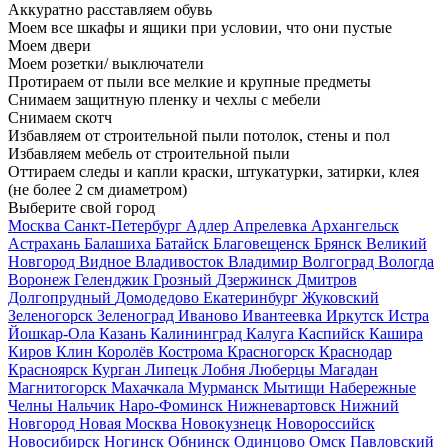
Аккуратно расставляем обувь
Моем все шкафы и ящики при условии, что они пустые
Моем двери
Моем розетки/ выключатели
Протираем от пыли все мелкие и крупные предметы
Снимаем защитную пленку и чехлы с мебели
Снимаем скотч
Избавляем от строительной пыли потолок, стены и пол
Избавляем мебель от строительной пыли
Оттираем следы и капли краски, штукатурки, затирки, клея
(не более 2 см диаметром)
Выберите свой город
Москва
Санкт-Петербург
Адлер
Апрелевка
Архангельск
Астрахань
Балашиха
Батайск
Благовещенск
Брянск
Великий
Новгород
Видное
Владивосток
Владимир
Волгоград
Вологда
Воронеж
Геленджик
Грозный
Дзержинск
Дмитров
Долгопрудный
Домодедово
Екатеринбург
Жуковский
Зеленогорск
Зеленоград
Иваново
Ивантеевка
Иркутск
Истра
Йошкар-Ола
Казань
Калининград
Калуга
Каспийск
Кашира
Киров
Клин
Королёв
Кострома
Красногорск
Краснодар
Красноярск
Курган
Липецк
Лобня
Люберцы
Магадан
Магнитогорск
Махачкала
Мурманск
Мытищи
Набережные
Челны
Нальчик
Наро-Фоминск
Нижневартовск
Нижний
Новгород
Новая Москва
Новокузнецк
Новороссийск
Новосибирск
Ногинск
Обнинск
Одинцово
Омск
Павловский