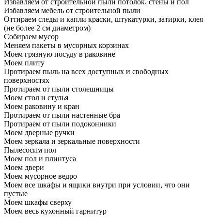
Избавляем от строительной пыли потолок, стены и пол
Избавляем мебель от строительной пыли
Оттираем следы и капли краски, штукатурки, затирки, клея
(не более 2 см диаметром)
Собираем мусор
Меняем пакеты в мусорных корзинах
Моем грязную посуду в раковине
Моем плиту
Протираем пыль на всех доступных и свободных
поверхностях
Протираем от пыли столешницы
Моем стол и стулья
Моем раковину и кран
Протираем от пыли настенные бра
Протираем от пыли подоконники
Моем дверные ручки
Моем зеркала и зеркальные поверхности
Пылесосим пол
Моем пол и плинтуса
Моем двери
Моем мусорное ведро
Моем все шкафы и ящики внутри при условии, что они
пустые
Моем шкафы сверху
Моем весь кухонный гарнитур