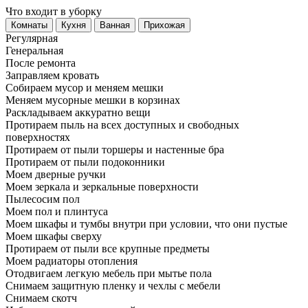
Что входит в уборку
Регу­лярная
Гене­ральная
После ремонта
Заправляем кровать
Собираем мусор и меняем мешки
Меняем мусорные мешки в корзинах
Раскладываем аккуратно вещи
Протираем пыль на всех доступных и свободных
поверхностях
Протираем от пыли торшеры и настенные бра
Протираем от пыли подоконники
Моем дверные ручки
Моем зеркала и зеркальные поверхности
Пылесосим пол
Моем пол и плинтуса
Моем шкафы и тумбы внутри при условии, что они пустые
Моем шкафы сверху
Протираем от пыли все крупные предметы
Моем радиаторы отопления
Отодвигаем легкую мебель при мытье пола
Снимаем защитную пленку и чехлы с мебели
Снимаем скотч