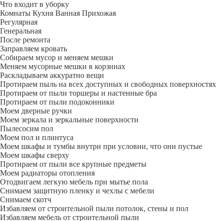
Что входит в уборку
Регу­лярная
Гене­ральная
После ремонта
Заправляем кровать
Собираем мусор и меняем мешки
Меняем мусорные мешки в корзинах
Раскладываем аккуратно вещи
Протираем пыль на всех доступных и свободных поверхностях
Протираем от пыли торшеры и настенные бра
Протираем от пыли подоконники
Моем дверные ручки
Моем зеркала и зеркальные поверхности
Пылесосим пол
Моем пол и плинтуса
Моем шкафы и тумбы внутри при условии, что они пустые
Моем шкафы сверху
Протираем от пыли все крупные предметы
Моем радиаторы отопления
Отодвигаем легкую мебель при мытье пола
Снимаем защитную пленку и чехлы с мебели
Снимаем скотч
Избавляем от строительной пыли потолок, стены и пол
Избавляем мебель от строительной пыли