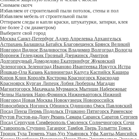
Снимаем скотч
Избавляем от строительной пыли потолок, стены и пол
Избавляем мебель от строительной пыли
Оттираем следы и капли краски, штукатурки, затирки, клея
(не более 2 см диаметром)
Выберите свой город
Москва
Санкт-Петербург
Адлер
Апрелевка
Архангельск
Астрахань
Балашиха
Батайск
Благовещенск
Брянск
Великий
Новгород
Видное
Владивосток
Владимир
Волгоград
Вологда
Воронеж
Геленджик
Грозный
Дзержинск
Дмитров
Долгопрудный
Домодедово
Екатеринбург
Жуковский
Зеленогорск
Зеленоград
Иваново
Ивантеевка
Иркутск
Истра
Йошкар-Ола
Казань
Калининград
Калуга
Каспийск
Кашира
Киров
Клин
Королёв
Кострома
Красногорск
Краснодар
Красноярск
Курган
Липецк
Лобня
Люберцы
Магадан
Магнитогорск
Махачкала
Мурманск
Мытищи
Набережные
Челны
Нальчик
Наро-Фоминск
Нижневартовск
Нижний
Новгород
Новая Москва
Новокузнецк
Новороссийск
Новосибирск
Ногинск
Обнинск
Одинцово
Омск
Павловский
Посад
Пенза
Пермь
Подольск
Пушкино
Пятигорск
Раменское
Реутов
Ростов-на-Дону
Рязань
Самара
Саранск
Саратов
Сергиев
Посад
Серпухов
Симферополь
Смоленск
Солнечногорск
Сочи
Ставрополь
Ступино
Таганрог
Тамбов
Тверь
Тольятти
Томск
Троицк
Тула
Тюмень
Улан-Удэ
Ульяновск
Уфа
Ханты-Мансийск