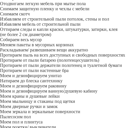
Отодвигаем легкую мебель при мытье пола
Снимаем защитную пленку и чехлы с мебели
Снимаем скотч
Избавляем от строительной пыли потолок, стены и пол
Избавляем мебель от строительной пыли
Оттираем следы и капли краски, штукатурки, затирки, клея
(не более 2 см диаметром)
Собираем весь мусор
Меняем пакеты в мусорных корзинах
Раскладываем/ развешиваем вещи аккуратно
Протираем пыль на всех доступных и свободных поверхностях
Протираем от пыли батарею (полотенцесушитель)
Протираем от пыли держатели полотенец и туалетной бумаги
Протираем от пыли настенные бра
Моем и дезинфицируем унитаз
Натираем до блеска сантехнику
Моем и дезинфицируем раковину
Моем и дезинфицируем ванную/душевую кабину
Моем краны и душевые лейки
Моем мыльницу и стаканы под щетки
Моем дверные ручки и замок
Моем зеркала и зеркальные поверхности
Пылесосим пол
Моем пол и плинтуса
Моем розетки/ выключатели