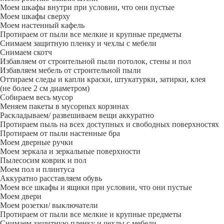
Моем шкафы внутри при условии, что они пустые
Моем шкафы сверху
Моем настенный кафель
Протираем от пыли все мелкие и крупные предметы
Снимаем защитную пленку и чехлы с мебели
Снимаем скотч
Избавляем от строительной пыли потолок, стены и пол
Избавляем мебель от строительной пыли
Оттираем следы и капли краски, штукатурки, затирки, клея
(не более 2 см диаметром)
Собираем весь мусор
Меняем пакеты в мусорных корзинах
Раскладываем/ развешиваем вещи аккуратно
Протираем пыль на всех доступных и свободных поверхностях
Протираем от пыли настенные бра
Моем дверные ручки
Моем зеркала и зеркальные поверхности
Пылесосим коврик и пол
Моем пол и плинтуса
Аккуратно расставляем обувь
Моем все шкафы и ящики при условии, что они пустые
Моем двери
Моем розетки/ выключатели
Протираем от пыли все мелкие и крупные предметы
Снимаем защитную пленку и чехлы с мебели