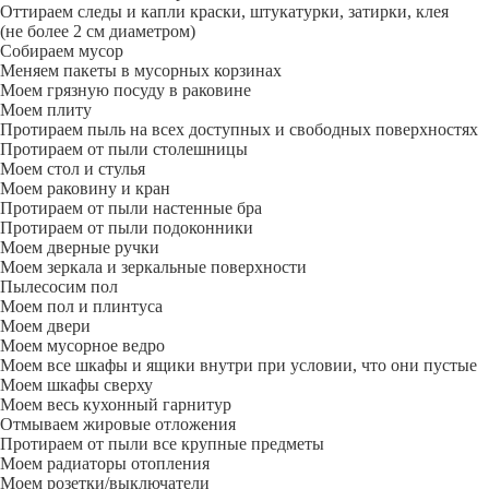
Оттираем следы и капли краски, штукатурки, затирки, клея
(не более 2 см диаметром)
Собираем мусор
Меняем пакеты в мусорных корзинах
Моем грязную посуду в раковине
Моем плиту
Протираем пыль на всех доступных и свободных поверхностях
Протираем от пыли столешницы
Моем стол и стулья
Моем раковину и кран
Протираем от пыли настенные бра
Протираем от пыли подоконники
Моем дверные ручки
Моем зеркала и зеркальные поверхности
Пылесосим пол
Моем пол и плинтуса
Моем двери
Моем мусорное ведро
Моем все шкафы и ящики внутри при условии, что они пустые
Моем шкафы сверху
Моем весь кухонный гарнитур
Отмываем жировые отложения
Протираем от пыли все крупные предметы
Моем радиаторы отопления
Моем розетки/выключатели