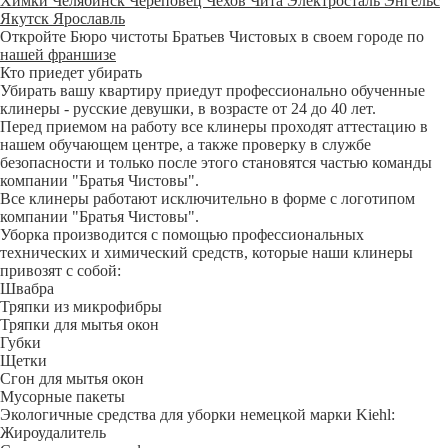
Химки
Челябинск
Череповец
Чехов
Чита
Электросталь
Энгельс
Якутск
Ярославль
Откройте Бюро чистоты Братьев Чистовых в своем городе по
нашей франшизе
Кто приедет убирать
Убирать вашу квартиру приедут профессионально обученные
клинеры - русские девушки, в возрасте от 24 до 40 лет.
Перед приемом на работу все клинеры проходят аттестацию в
нашем обучающем центре, а также проверку в службе
безопасности и только после этого становятся частью команды
компании "Братья Чистовы".
Все клинеры работают исключительно в форме с логотипом
компании "Братья Чистовы".
Уборка производится с помощью профессиональных
технических и химический средств, которые наши клинеры
привозят с собой:
Швабра
Тряпки из микрофибры
Тряпки для мытья окон
Губки
Щетки
Сгон для мытья окон
Мусорные пакеты
Экологичные средства для уборки немецкой марки Kiehl:
Жироудалитель