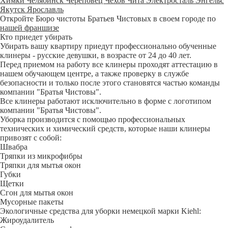
Химки
Челябинск
Череповец
Чехов
Чита
Электросталь
Энгельс
Якутск
Ярославль
Откройте Бюро чистоты Братьев Чистовых в своем городе по
нашей франшизе
Кто приедет убирать
Убирать вашу квартиру приедут профессионально обученные
клинеры - русские девушки, в возрасте от 24 до 40 лет.
Перед приемом на работу все клинеры проходят аттестацию в
нашем обучающем центре, а также проверку в службе
безопасности и только после этого становятся частью команды
компании "Братья Чистовы".
Все клинеры работают исключительно в форме с логотипом
компании "Братья Чистовы".
Уборка производится с помощью профессиональных
технических и химический средств, которые наши клинеры
привозят с собой:
Швабра
Тряпки из микрофибры
Тряпки для мытья окон
Губки
Щетки
Сгон для мытья окон
Мусорные пакеты
Экологичные средства для уборки немецкой марки Kiehl:
Жироудалитель