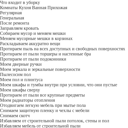
Что входит в уборку
Регу­лярная
Гене­ральная
После ремонта
Заправляем кровать
Собираем мусор и меняем мешки
Меняем мусорные мешки в корзинах
Раскладываем аккуратно вещи
Протираем пыль на всех доступных и свободных поверхностях
Протираем от пыли торшеры и настенные бра
Протираем от пыли подоконники
Моем дверные ручки
Моем зеркала и зеркальные поверхности
Пылесосим пол
Моем пол и плинтуса
Моем шкафы и тумбы внутри при условии, что они пустые
Моем шкафы сверху
Протираем от пыли все крупные предметы
Моем радиаторы отопления
Отодвигаем легкую мебель при мытье пола
Снимаем защитную пленку и чехлы с мебели
Снимаем скотч
Избавляем от строительной пыли потолок, стены и пол
Избавляем мебель от строительной пыли