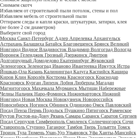
Снимаем скотч
Избавляем от строительной пыли потолок, стены и пол
Избавляем мебель от строительной пыли
Оттираем следы и капли краски, штукатурки, затирки, клея
(не более 2 см диаметром)
Выберите свой город
Москва
Санкт-Петербург
Адлер
Апрелевка
Архангельск
Астрахань
Балашиха
Батайск
Благовещенск
Брянск
Великий
Новгород
Видное
Владивосток
Владимир
Волгоград
Вологда
Воронеж
Геленджик
Грозный
Дзержинск
Дмитров
Долгопрудный
Домодедово
Екатеринбург
Жуковский
Зеленогорск
Зеленоград
Иваново
Ивантеевка
Иркутск
Истра
Йошкар-Ола
Казань
Калининград
Калуга
Каспийск
Кашира
Киров
Клин
Королёв
Кострома
Красногорск
Краснодар
Красноярск
Курган
Липецк
Лобня
Люберцы
Магадан
Магнитогорск
Махачкала
Мурманск
Мытищи
Набережные
Челны
Нальчик
Наро-Фоминск
Нижневартовск
Нижний
Новгород
Новая Москва
Новокузнецк
Новороссийск
Новосибирск
Ногинск
Обнинск
Одинцово
Омск
Павловский
Посад
Пенза
Пермь
Подольск
Пушкино
Пятигорск
Раменское
Реутов
Ростов-на-Дону
Рязань
Самара
Саранск
Саратов
Сергиев
Посад
Серпухов
Симферополь
Смоленск
Солнечногорск
Сочи
Ставрополь
Ступино
Таганрог
Тамбов
Тверь
Тольятти
Томск
Троицк
Тула
Тюмень
Улан-Удэ
Ульяновск
Уфа
Ханты-Мансийск