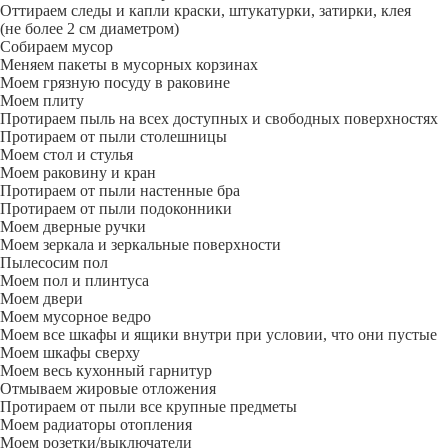
Оттираем следы и капли краски, штукатурки, затирки, клея
(не более 2 см диаметром)
Собираем мусор
Меняем пакеты в мусорных корзинах
Моем грязную посуду в раковине
Моем плиту
Протираем пыль на всех доступных и свободных поверхностях
Протираем от пыли столешницы
Моем стол и стулья
Моем раковину и кран
Протираем от пыли настенные бра
Протираем от пыли подоконники
Моем дверные ручки
Моем зеркала и зеркальные поверхности
Пылесосим пол
Моем пол и плинтуса
Моем двери
Моем мусорное ведро
Моем все шкафы и ящики внутри при условии, что они пустые
Моем шкафы сверху
Моем весь кухонный гарнитур
Отмываем жировые отложения
Протираем от пыли все крупные предметы
Моем радиаторы отопления
Моем розетки/выключатели