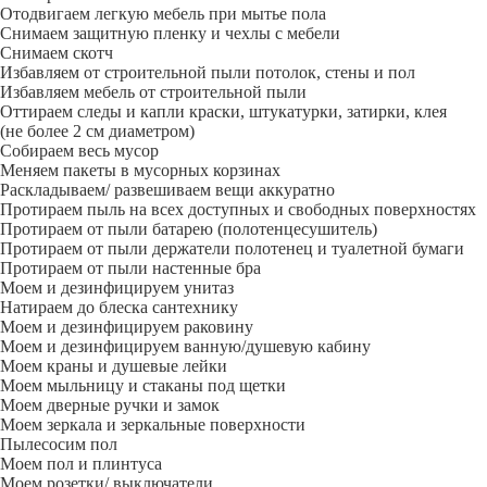
Отодвигаем легкую мебель при мытье пола
Снимаем защитную пленку и чехлы с мебели
Снимаем скотч
Избавляем от строительной пыли потолок, стены и пол
Избавляем мебель от строительной пыли
Оттираем следы и капли краски, штукатурки, затирки, клея
(не более 2 см диаметром)
Собираем весь мусор
Меняем пакеты в мусорных корзинах
Раскладываем/ развешиваем вещи аккуратно
Протираем пыль на всех доступных и свободных поверхностях
Протираем от пыли батарею (полотенцесушитель)
Протираем от пыли держатели полотенец и туалетной бумаги
Протираем от пыли настенные бра
Моем и дезинфицируем унитаз
Натираем до блеска сантехнику
Моем и дезинфицируем раковину
Моем и дезинфицируем ванную/душевую кабину
Моем краны и душевые лейки
Моем мыльницу и стаканы под щетки
Моем дверные ручки и замок
Моем зеркала и зеркальные поверхности
Пылесосим пол
Моем пол и плинтуса
Моем розетки/ выключатели