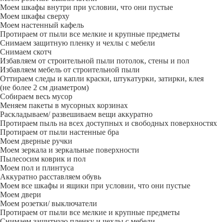
Моем шкафы внутри при условии, что они пустые
Моем шкафы сверху
Моем настенный кафель
Протираем от пыли все мелкие и крупные предметы
Снимаем защитную пленку и чехлы с мебели
Снимаем скотч
Избавляем от строительной пыли потолок, стены и пол
Избавляем мебель от строительной пыли
Оттираем следы и капли краски, штукатурки, затирки, клея
(не более 2 см диаметром)
Собираем весь мусор
Меняем пакеты в мусорных корзинах
Раскладываем/ развешиваем вещи аккуратно
Протираем пыль на всех доступных и свободных поверхностях
Протираем от пыли настенные бра
Моем дверные ручки
Моем зеркала и зеркальные поверхности
Пылесосим коврик и пол
Моем пол и плинтуса
Аккуратно расставляем обувь
Моем все шкафы и ящики при условии, что они пустые
Моем двери
Моем розетки/ выключатели
Протираем от пыли все мелкие и крупные предметы
Снимаем защитную пленку и чехлы с мебели