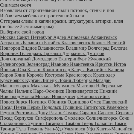
Снимаем скотч
Избавляем от строительной пыли потолок, стены и пол
Избавляем мебель от строительной пыли
Оттираем следы и капли краски, штукатурки, затирки, клея
(не более 2 см диаметром)
Выберите свой город
Москва
Санкт-Петербург
Адлер
Апрелевка
Архангельск
Астрахань
Балашиха
Батайск
Благовещенск
Брянск
Великий
Новгород
Видное
Владивосток
Владимир
Волгоград
Вологда
Воронеж
Геленджик
Грозный
Дзержинск
Дмитров
Долгопрудный
Домодедово
Екатеринбург
Жуковский
Зеленогорск
Зеленоград
Иваново
Ивантеевка
Иркутск
Истра
Йошкар-Ола
Казань
Калининград
Калуга
Каспийск
Кашира
Киров
Клин
Королёв
Кострома
Красногорск
Краснодар
Красноярск
Курган
Липецк
Лобня
Люберцы
Магадан
Магнитогорск
Махачкала
Мурманск
Мытищи
Набережные
Челны
Нальчик
Наро-Фоминск
Нижневартовск
Нижний
Новгород
Новая Москва
Новокузнецк
Новороссийск
Новосибирск
Ногинск
Обнинск
Одинцово
Омск
Павловский
Посад
Пенза
Пермь
Подольск
Пушкино
Пятигорск
Раменское
Реутов
Ростов-на-Дону
Рязань
Самара
Саранск
Саратов
Сергиев
Посад
Серпухов
Симферополь
Смоленск
Солнечногорск
Сочи
Ставрополь
Ступино
Таганрог
Тамбов
Тверь
Тольятти
Томск
Троицк
Тула
Тюмень
Улан-Удэ
Ульяновск
Уфа
Ханты-Мансийск