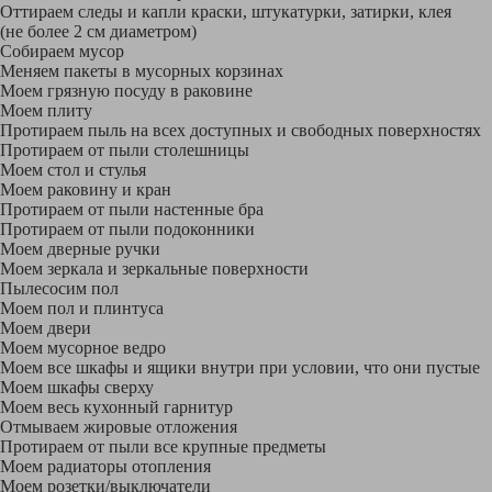
Оттираем следы и капли краски, штукатурки, затирки, клея
(не более 2 см диаметром)
Собираем мусор
Меняем пакеты в мусорных корзинах
Моем грязную посуду в раковине
Моем плиту
Протираем пыль на всех доступных и свободных поверхностях
Протираем от пыли столешницы
Моем стол и стулья
Моем раковину и кран
Протираем от пыли настенные бра
Протираем от пыли подоконники
Моем дверные ручки
Моем зеркала и зеркальные поверхности
Пылесосим пол
Моем пол и плинтуса
Моем двери
Моем мусорное ведро
Моем все шкафы и ящики внутри при условии, что они пустые
Моем шкафы сверху
Моем весь кухонный гарнитур
Отмываем жировые отложения
Протираем от пыли все крупные предметы
Моем радиаторы отопления
Моем розетки/выключатели