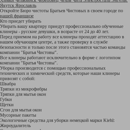
Химки
Челябинск
Череповец
Чехов
Чита
Электросталь
Энгельс
Якутск
Ярославль
Откройте Бюро чистоты Братьев Чистовых в своем городе по
нашей франшизе
Кто приедет убирать
Убирать вашу квартиру приедут профессионально обученные
клинеры - русские девушки, в возрасте от 24 до 40 лет.
Перед приемом на работу все клинеры проходят аттестацию в
нашем обучающем центре, а также проверку в службе
безопасности и только после этого становятся частью команды
компании "Братья Чистовы".
Все клинеры работают исключительно в форме с логотипом
компании "Братья Чистовы".
Уборка производится с помощью профессиональных
технических и химический средств, которые наши клинеры
привозят с собой:
Швабра
Тряпки из микрофибры
Тряпки для мытья окон
Губки
Щетки
Сгон для мытья окон
Мусорные пакеты
Экологичные средства для уборки немецкой марки Kiehl:
Жироудалитель