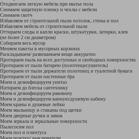
Отодвигаем легкую мебель при мытье пола
Снимаем защитную пленку и чехлы с мебели
Снимаем скотч
Избавляем от строительной пыли потолок, стены и пол
Избавляем мебель от строительной пыли
Оттираем следы и капли краски, штукатурки, затирки, клея
(не более 2 см диаметром)
Собираем весь мусор
Меняем пакеты в мусорных корзинах
Раскладываем/ развешиваем вещи аккуратно
Протираем пыль на всех доступных и свободных поверхностях
Протираем от пыли батарею (полотенцесушитель)
Протираем от пыли держатели полотенец и туалетной бумаги
Протираем от пыли настенные бра
Моем и дезинфицируем унитаз
Натираем до блеска сантехнику
Моем и дезинфицируем раковину
Моем и дезинфицируем ванную/душевую кабину
Моем краны и душевые лейки
Моем мыльницу и стаканы под щетки
Моем дверные ручки и замок
Моем зеркала и зеркальные поверхности
Пылесосим пол
Моем пол и плинтуса
Моем розетки/ выключатели