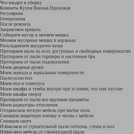
Что входит в уборку
Регу­лярная
Гене­ральная
После ремонта
Заправляем кровать
Собираем мусор и меняем мешки
Меняем мусорные мешки в корзинах
Раскладываем аккуратно вещи
Протираем пыль на всех доступных и свободных поверхностях
Протираем от пыли торшеры и настенные бра
Протираем от пыли подоконники
Моем дверные ручки
Моем зеркала и зеркальные поверхности
Пылесосим пол
Моем пол и плинтуса
Моем шкафы и тумбы внутри при условии, что они пустые
Моем шкафы сверху
Протираем от пыли все крупные предметы
Моем радиаторы отопления
Отодвигаем легкую мебель при мытье пола
Снимаем защитную пленку и чехлы с мебели
Снимаем скотч
Избавляем от строительной пыли потолок, стены и пол
Избавляем мебель от строительной пыли