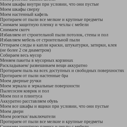
Моем шкафы внутри при условии, что они пустые
Моем шкафы сверху
Моем настенный кафель
Протираем от пыли все мелкие и крупные предметы
Снимаем защитную пленку и чехлы с мебели
Снимаем скотч
Избавляем от строительной пыли потолок, стены и пол
Избавляем мебель от строительной пыли
Оттираем следы и капли краски, штукатурки, затирки, клея
(не более 2 см диаметром)
Собираем весь мусор
Меняем пакеты в мусорных корзинах
Раскладываем/ развешиваем вещи аккуратно
Протираем пыль на всех доступных и свободных поверхностях
Протираем от пыли настенные бра
Моем дверные ручки
Моем зеркала и зеркальные поверхности
Пылесосим коврик и пол
Моем пол и плинтуса
Аккуратно расставляем обувь
Моем все шкафы и ящики при условии, что они пустые
Моем двери
Моем розетки/ выключатели
Протираем от пыли все мелкие и крупные предметы
Снимаем защитную пленку и чехлы с мебели