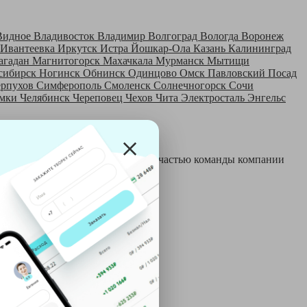
Видное
Владивосток
Владимир
Волгоград
Вологда
Воронеж
Ивантеевка
Иркутск
Истра
Йошкар-Ола
Казань
Калининград
агадан
Магнитогорск
Махачкала
Мурманск
Мытищи
сибирск
Ногинск
Обнинск
Одинцово
Омск
Павловский Посад
ерпухов
Симферополь
Смоленск
Солнечногорск
Сочи
мки
Челябинск
Череповец
Чехов
Чита
Электросталь
Энгельс
 и только после этого становятся частью команды компании
й: