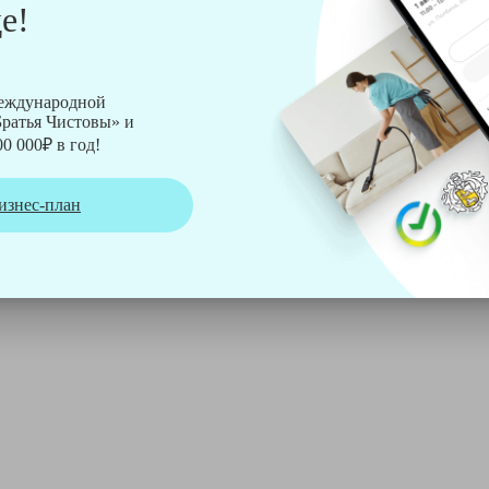
е!
рмы Soteco, а также утюг, ведро, парогенератор, аппарат дл
международной
ратья Чистовы» и
0 000₽ в год!
изнес-план