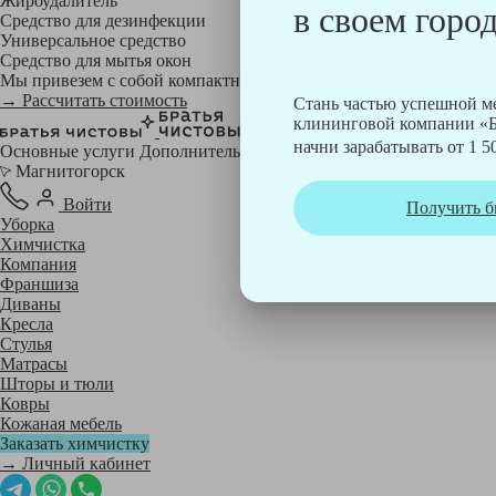
Жироудалитель
в своем город
Средство для дезинфекции
Универсальное средство
Средство для мытья окон
Мы привезем с собой компактный профессиональный пылесос фи
→ Рассчитать стоимость
Стань частью успешной 
клининговой компании «Б
начни зарабатывать от 1 50
Основные услуги
Дополнительные
Магнитогорск
Войти
Получить б
Уборка
Химчистка
Компания
Франшиза
Диваны
Кресла
Стулья
Матрасы
Шторы и тюли
Ковры
Кожаная мебель
Заказать химчистку
→ Личный кабинет