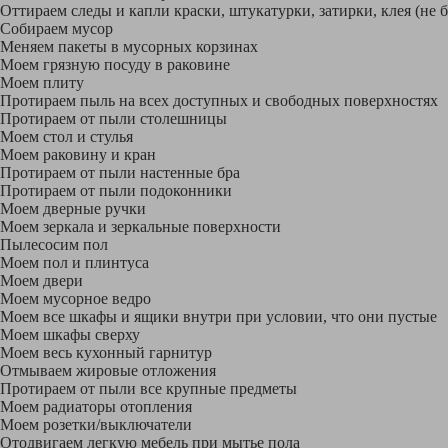
Оттираем следы и капли краски, штукатурки, затирки, клея (не 
Собираем мусор
Меняем пакеты в мусорных корзинах
Моем грязную посуду в раковине
Моем плиту
Протираем пыль на всех доступных и свободных поверхностях
Протираем от пыли столешницы
Моем стол и стулья
Моем раковину и кран
Протираем от пыли настенные бра
Протираем от пыли подоконники
Моем дверные ручки
Моем зеркала и зеркальные поверхности
Пылесосим пол
Моем пол и плинтуса
Моем двери
Моем мусорное ведро
Моем все шкафы и ящики внутри при условии, что они пустые
Моем шкафы сверху
Моем весь кухонный гарнитур
Отмываем жировые отложения
Протираем от пыли все крупные предметы
Моем радиаторы отопления
Моем розетки/выключатели
Отодвигаем легкую мебель при мытье пола