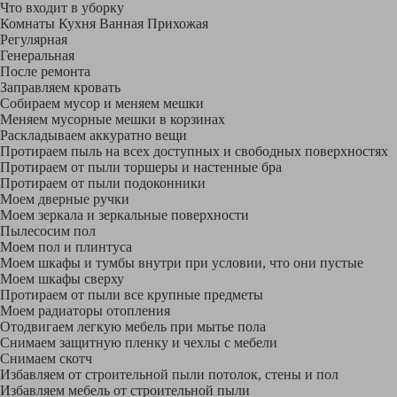
Что входит в уборку
Регу­лярная
Гене­ральная
После ремонта
Заправляем кровать
Собираем мусор и меняем мешки
Меняем мусорные мешки в корзинах
Раскладываем аккуратно вещи
Протираем пыль на всех доступных и свободных поверхностях
Протираем от пыли торшеры и настенные бра
Протираем от пыли подоконники
Моем дверные ручки
Моем зеркала и зеркальные поверхности
Пылесосим пол
Моем пол и плинтуса
Моем шкафы и тумбы внутри при условии, что они пустые
Моем шкафы сверху
Протираем от пыли все крупные предметы
Моем радиаторы отопления
Отодвигаем легкую мебель при мытье пола
Снимаем защитную пленку и чехлы с мебели
Снимаем скотч
Избавляем от строительной пыли потолок, стены и пол
Избавляем мебель от строительной пыли