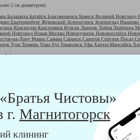
более 2 см диаметром)
ань
Балашиха
Батайск
Благовещенск
Брянск
Великий Новгород
дово
Екатеринбург
Жуковский
Зеленогорск
Зеленоград
Иваново
огорск
Краснодар
Красноярск
Курган
Липецк
Лобня
Люберцы
М
жний Новгород
Новая Москва
Новокузнецк
Новороссийск
Ново
остов-на-Дону
Рязань
Самара
Саранск
Саратов
Сергиев Посад
С
оицк
Тула
Тюмень
Улан-Удэ
Ульяновск
Уфа
Ханты-Мансийск
Хи
шей франшизе
ры - русские девушки, в возрасте от 24 до 40 лет.
шем обучающем центре, а также проверку в службе безопасности
пании "Братья Чистовы".
 и химический средств, которые наши клинеры привозят с собо
 «Братья Чистовы»
в г.
Магнитогорск
ий клининг