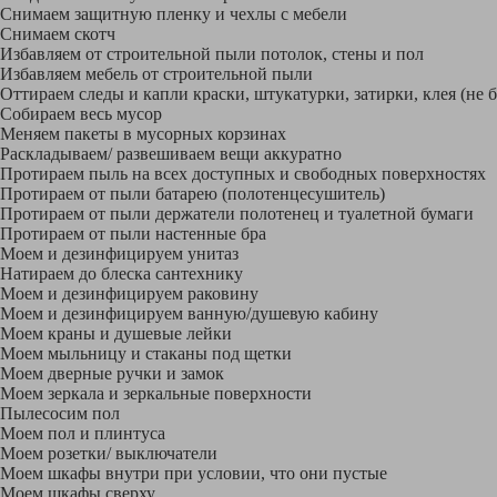
Снимаем защитную пленку и чехлы с мебели
Снимаем скотч
Избавляем от строительной пыли потолок, стены и пол
Избавляем мебель от строительной пыли
Оттираем следы и капли краски, штукатурки, затирки, клея (не 
Собираем весь мусор
Меняем пакеты в мусорных корзинах
Раскладываем/ развешиваем вещи аккуратно
Протираем пыль на всех доступных и свободных поверхностях
Протираем от пыли батарею (полотенцесушитель)
Протираем от пыли держатели полотенец и туалетной бумаги
Протираем от пыли настенные бра
Моем и дезинфицируем унитаз
Натираем до блеска сантехнику
Моем и дезинфицируем раковину
Моем и дезинфицируем ванную/душевую кабину
Моем краны и душевые лейки
Моем мыльницу и стаканы под щетки
Моем дверные ручки и замок
Моем зеркала и зеркальные поверхности
Пылесосим пол
Моем пол и плинтуса
Моем розетки/ выключатели
Моем шкафы внутри при условии, что они пустые
Моем шкафы сверху