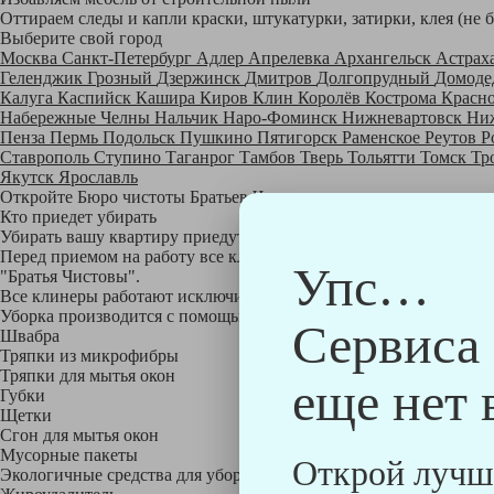
Оттираем следы и капли краски, штукатурки, затирки, клея (не 
Выберите свой город
Москва
Санкт-Петербург
Адлер
Апрелевка
Архангельск
Астрах
Геленджик
Грозный
Дзержинск
Дмитров
Долгопрудный
Домоде
Калуга
Каспийск
Кашира
Киров
Клин
Королёв
Кострома
Красн
Набережные Челны
Нальчик
Наро-Фоминск
Нижневартовск
Ни
Пенза
Пермь
Подольск
Пушкино
Пятигорск
Раменское
Реутов
Р
Ставрополь
Ступино
Таганрог
Тамбов
Тверь
Тольятти
Томск
Тр
Якутск
Ярославль
Откройте Бюро чистоты Братьев Чистовых в своем городе по
на
Кто приедет убирать
Убирать вашу квартиру приедут профессионально обученные клине
Перед приемом на работу все клинеры проходят аттестацию в на
Упс…
"Братья Чистовы".
Все клинеры работают исключительно в форме с логотипом ком
Уборка производится с помощью профессиональных технических
Сервиса
Швабра
Тряпки из микрофибры
Тряпки для мытья окон
еще нет 
Губки
Щетки
Сгон для мытья окон
Мусорные пакеты
Открой лучш
Экологичные средства для уборки немецкой марки Kiehl: