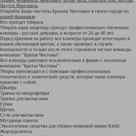
Химки
Челябинск
Череповец
Чехов
Чита
Электросталь
Энгельс
Якутск
Ярославль
Откройте Бюро чистоты Братьев Чистовых в своем городе по
нашей франшизе
Кто приедет убирать
Убирать вашу квартиру приедут профессионально обученные
клинеры - русские девушки, в возрасте от 24 до 40 лет.
Перед приемом на работу все клинеры проходят аттестацию в
нашем обучающем центре, а также проверку в службе
безопасности и только после этого становятся частью команды
компании "Братья Чистовы".
Все клинеры работают исключительно в форме с логотипом
компании "Братья Чистовы".
Уборка производится с помощью профессиональных
технических и химический средств, которые наши клинеры
привозят с собой:
Швабра
Тряпки из микрофибры
Тряпки для мытья окон
Губки
Щетки
Сгон для мытья окон
Мусорные пакеты
Экологичные средства для уборки немецкой марки Kiehl:
Жироудалитель