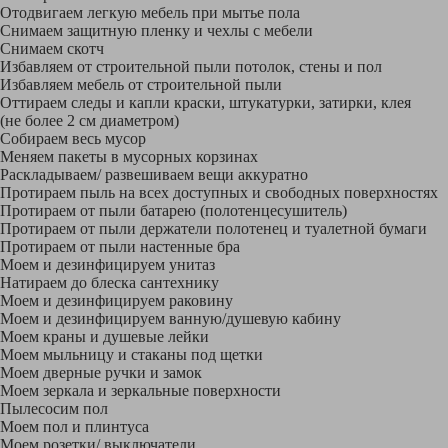
Отодвигаем легкую мебель при мытье пола
Снимаем защитную пленку и чехлы с мебели
Снимаем скотч
Избавляем от строительной пыли потолок, стены и пол
Избавляем мебель от строительной пыли
Оттираем следы и капли краски, штукатурки, затирки, клея
(не более 2 см диаметром)
Собираем весь мусор
Меняем пакеты в мусорных корзинах
Раскладываем/ развешиваем вещи аккуратно
Протираем пыль на всех доступных и свободных поверхностях
Протираем от пыли батарею (полотенцесушитель)
Протираем от пыли держатели полотенец и туалетной бумаги
Протираем от пыли настенные бра
Моем и дезинфицируем унитаз
Натираем до блеска сантехнику
Моем и дезинфицируем раковину
Моем и дезинфицируем ванную/душевую кабину
Моем краны и душевые лейки
Моем мыльницу и стаканы под щетки
Моем дверные ручки и замок
Моем зеркала и зеркальные поверхности
Пылесосим пол
Моем пол и плинтуса
Моем розетки/ выключатели