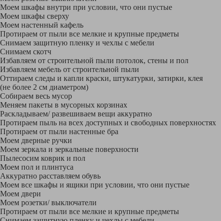
Моем шкафы внутри при условии, что они пустые
Моем шкафы сверху
Моем настенный кафель
Протираем от пыли все мелкие и крупные предметы
Снимаем защитную пленку и чехлы с мебели
Снимаем скотч
Избавляем от строительной пыли потолок, стены и пол
Избавляем мебель от строительной пыли
Оттираем следы и капли краски, штукатурки, затирки, клея
(не более 2 см диаметром)
Собираем весь мусор
Меняем пакеты в мусорных корзинах
Раскладываем/ развешиваем вещи аккуратно
Протираем пыль на всех доступных и свободных поверхностях
Протираем от пыли настенные бра
Моем дверные ручки
Моем зеркала и зеркальные поверхности
Пылесосим коврик и пол
Моем пол и плинтуса
Аккуратно расставляем обувь
Моем все шкафы и ящики при условии, что они пустые
Моем двери
Моем розетки/ выключатели
Протираем от пыли все мелкие и крупные предметы
Снимаем защитную пленку и чехлы с мебели