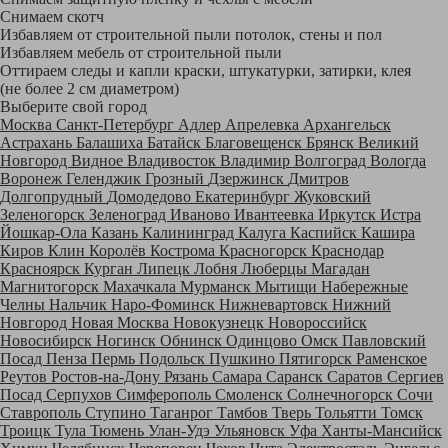
Снимаем скотч
Избавляем от строительной пыли потолок, стены и пол
Избавляем мебель от строительной пыли
Оттираем следы и капли краски, штукатурки, затирки, клея
(не более 2 см диаметром)
Выберите свой город
Москва
Санкт-Петербург
Адлер
Апрелевка
Архангельск
Астрахань
Балашиха
Батайск
Благовещенск
Брянск
Великий
Новгород
Видное
Владивосток
Владимир
Волгоград
Вологда
Воронеж
Геленджик
Грозный
Дзержинск
Дмитров
Долгопрудный
Домодедово
Екатеринбург
Жуковский
Зеленогорск
Зеленоград
Иваново
Ивантеевка
Иркутск
Истра
Йошкар-Ола
Казань
Калининград
Калуга
Каспийск
Кашира
Киров
Клин
Королёв
Кострома
Красногорск
Краснодар
Красноярск
Курган
Липецк
Лобня
Люберцы
Магадан
Магнитогорск
Махачкала
Мурманск
Мытищи
Набережные
Челны
Нальчик
Наро-Фоминск
Нижневартовск
Нижний
Новгород
Новая Москва
Новокузнецк
Новороссийск
Новосибирск
Ногинск
Обнинск
Одинцово
Омск
Павловский
Посад
Пенза
Пермь
Подольск
Пушкино
Пятигорск
Раменское
Реутов
Ростов-на-Дону
Рязань
Самара
Саранск
Саратов
Сергиев
Посад
Серпухов
Симферополь
Смоленск
Солнечногорск
Сочи
Ставрополь
Ступино
Таганрог
Тамбов
Тверь
Тольятти
Томск
Троицк
Тула
Тюмень
Улан-Удэ
Ульяновск
Уфа
Ханты-Мансийск