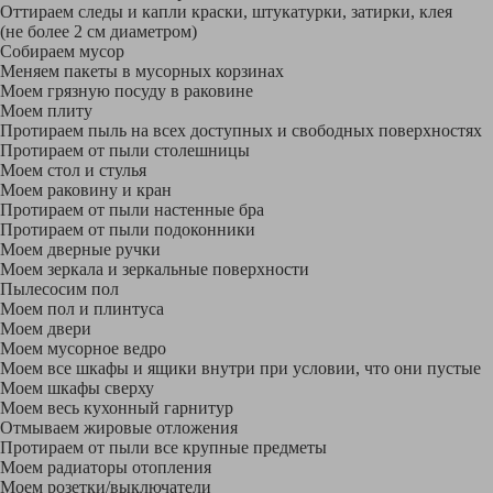
Оттираем следы и капли краски, штукатурки, затирки, клея
(не более 2 см диаметром)
Собираем мусор
Меняем пакеты в мусорных корзинах
Моем грязную посуду в раковине
Моем плиту
Протираем пыль на всех доступных и свободных поверхностях
Протираем от пыли столешницы
Моем стол и стулья
Моем раковину и кран
Протираем от пыли настенные бра
Протираем от пыли подоконники
Моем дверные ручки
Моем зеркала и зеркальные поверхности
Пылесосим пол
Моем пол и плинтуса
Моем двери
Моем мусорное ведро
Моем все шкафы и ящики внутри при условии, что они пустые
Моем шкафы сверху
Моем весь кухонный гарнитур
Отмываем жировые отложения
Протираем от пыли все крупные предметы
Моем радиаторы отопления
Моем розетки/выключатели