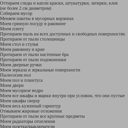
Оттираем следы и капли краски, штукатурки, затирки, клея
(не более 2 см диаметром)
Собираем мусор
Меняем пакеты в мусорных корзинах
Моем грязную посуду в раковине
Моем плиту
Протираем пыль на всех доступных и свободных поверхностях
Протираем от пыли столешницы
Моем стол и стулья
Моем раковину и кран
Протираем от пыли настенные бра
Протираем от пыли подоконники
Моем дверные ручки
Моем зеркала и зеркальные поверхности
Пылесосим пол
Моем пол и плинтуса
Моем двери
Моем мусорное ведро
Моем все шкафы и ящики внутри при условии, что они пустые
Моем шкафы сверху
Моем весь кухонный гарнитур
Отмываем жировые отложения
Протираем от пыли все крупные предметы
Моем радиаторы отопления
Моем розетки/выключатели