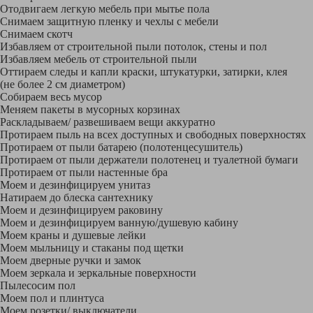
Отодвигаем легкую мебель при мытье пола
Снимаем защитную пленку и чехлы с мебели
Снимаем скотч
Избавляем от строительной пыли потолок, стены и пол
Избавляем мебель от строительной пыли
Оттираем следы и капли краски, штукатурки, затирки, клея
(не более 2 см диаметром)
Собираем весь мусор
Меняем пакеты в мусорных корзинах
Раскладываем/ развешиваем вещи аккуратно
Протираем пыль на всех доступных и свободных поверхностях
Протираем от пыли батарею (полотенцесушитель)
Протираем от пыли держатели полотенец и туалетной бумаги
Протираем от пыли настенные бра
Моем и дезинфицируем унитаз
Натираем до блеска сантехнику
Моем и дезинфицируем раковину
Моем и дезинфицируем ванную/душевую кабину
Моем краны и душевые лейки
Моем мыльницу и стаканы под щетки
Моем дверные ручки и замок
Моем зеркала и зеркальные поверхности
Пылесосим пол
Моем пол и плинтуса
Моем розетки/ выключатели