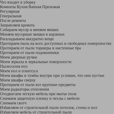
Что входит в уборку
Регу­лярная
Гене­ральная
После ремонта
Заправляем кровать
Собираем мусор и меняем мешки
Меняем мусорные мешки в корзинах
Раскладываем аккуратно вещи
Протираем пыль на всех доступных и свободных поверхностях
Протираем от пыли торшеры и настенные бра
Протираем от пыли подоконники
Моем дверные ручки
Моем зеркала и зеркальные поверхности
Пылесосим пол
Моем пол и плинтуса
Моем шкафы и тумбы внутри при условии, что они пустые
Моем шкафы сверху
Протираем от пыли все крупные предметы
Моем радиаторы отопления
Отодвигаем легкую мебель при мытье пола
Снимаем защитную пленку и чехлы с мебели
Снимаем скотч
Избавляем от строительной пыли потолок, стены и пол
Избавляем мебель от строительной пыли