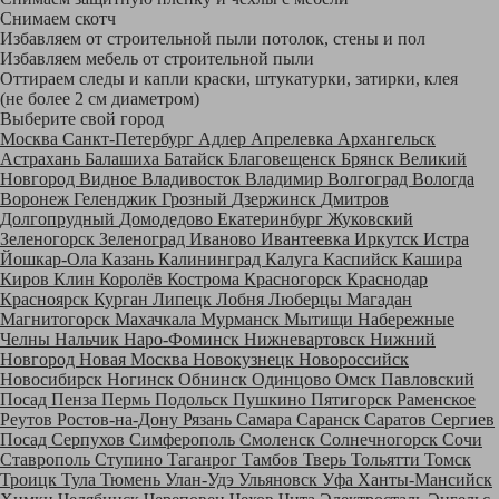
Снимаем скотч
Избавляем от строительной пыли потолок, стены и пол
Избавляем мебель от строительной пыли
Оттираем следы и капли краски, штукатурки, затирки, клея
(не более 2 см диаметром)
Выберите свой город
Москва
Санкт-Петербург
Адлер
Апрелевка
Архангельск
Астрахань
Балашиха
Батайск
Благовещенск
Брянск
Великий
Новгород
Видное
Владивосток
Владимир
Волгоград
Вологда
Воронеж
Геленджик
Грозный
Дзержинск
Дмитров
Долгопрудный
Домодедово
Екатеринбург
Жуковский
Зеленогорск
Зеленоград
Иваново
Ивантеевка
Иркутск
Истра
Йошкар-Ола
Казань
Калининград
Калуга
Каспийск
Кашира
Киров
Клин
Королёв
Кострома
Красногорск
Краснодар
Красноярск
Курган
Липецк
Лобня
Люберцы
Магадан
Магнитогорск
Махачкала
Мурманск
Мытищи
Набережные
Челны
Нальчик
Наро-Фоминск
Нижневартовск
Нижний
Новгород
Новая Москва
Новокузнецк
Новороссийск
Новосибирск
Ногинск
Обнинск
Одинцово
Омск
Павловский
Посад
Пенза
Пермь
Подольск
Пушкино
Пятигорск
Раменское
Реутов
Ростов-на-Дону
Рязань
Самара
Саранск
Саратов
Сергиев
Посад
Серпухов
Симферополь
Смоленск
Солнечногорск
Сочи
Ставрополь
Ступино
Таганрог
Тамбов
Тверь
Тольятти
Томск
Троицк
Тула
Тюмень
Улан-Удэ
Ульяновск
Уфа
Ханты-Мансийск