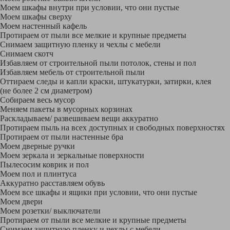
Моем шкафы внутри при условии, что они пустые
Моем шкафы сверху
Моем настенный кафель
Протираем от пыли все мелкие и крупные предметы
Снимаем защитную пленку и чехлы с мебели
Снимаем скотч
Избавляем от строительной пыли потолок, стены и пол
Избавляем мебель от строительной пыли
Оттираем следы и капли краски, штукатурки, затирки, клея
(не более 2 см диаметром)
Собираем весь мусор
Меняем пакеты в мусорных корзинах
Раскладываем/ развешиваем вещи аккуратно
Протираем пыль на всех доступных и свободных поверхностях
Протираем от пыли настенные бра
Моем дверные ручки
Моем зеркала и зеркальные поверхности
Пылесосим коврик и пол
Моем пол и плинтуса
Аккуратно расставляем обувь
Моем все шкафы и ящики при условии, что они пустые
Моем двери
Моем розетки/ выключатели
Протираем от пыли все мелкие и крупные предметы
Снимаем защитную пленку и чехлы с мебели