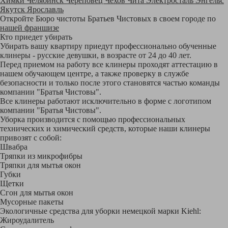
Химки
Челябинск
Череповец
Чехов
Чита
Электросталь
Энгельс
Якутск
Ярославль
Откройте Бюро чистоты Братьев Чистовых в своем городе по
нашей франшизе
Кто приедет убирать
Убирать вашу квартиру приедут профессионально обученные
клинеры - русские девушки, в возрасте от 24 до 40 лет.
Перед приемом на работу все клинеры проходят аттестацию в
нашем обучающем центре, а также проверку в службе
безопасности и только после этого становятся частью команды
компании "Братья Чистовы".
Все клинеры работают исключительно в форме с логотипом
компании "Братья Чистовы".
Уборка производится с помощью профессиональных
технических и химический средств, которые наши клинеры
привозят с собой:
Швабра
Тряпки из микрофибры
Тряпки для мытья окон
Губки
Щетки
Сгон для мытья окон
Мусорные пакеты
Экологичные средства для уборки немецкой марки Kiehl:
Жироудалитель