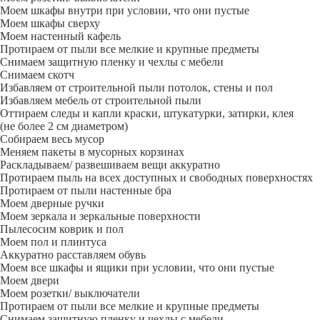
Моем шкафы внутри при условии, что они пустые
Моем шкафы сверху
Моем настенный кафель
Протираем от пыли все мелкие и крупные предметы
Снимаем защитную пленку и чехлы с мебели
Снимаем скотч
Избавляем от строительной пыли потолок, стены и пол
Избавляем мебель от строительной пыли
Оттираем следы и капли краски, штукатурки, затирки, клея
(не более 2 см диаметром)
Собираем весь мусор
Меняем пакеты в мусорных корзинах
Раскладываем/ развешиваем вещи аккуратно
Протираем пыль на всех доступных и свободных поверхностях
Протираем от пыли настенные бра
Моем дверные ручки
Моем зеркала и зеркальные поверхности
Пылесосим коврик и пол
Моем пол и плинтуса
Аккуратно расставляем обувь
Моем все шкафы и ящики при условии, что они пустые
Моем двери
Моем розетки/ выключатели
Протираем от пыли все мелкие и крупные предметы
Снимаем защитную пленку и чехлы с мебели