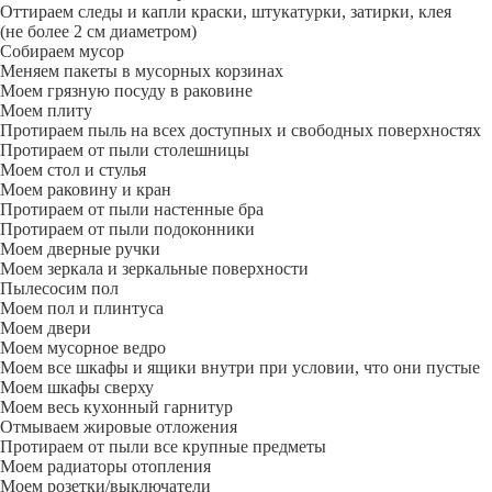
Оттираем следы и капли краски, штукатурки, затирки, клея
(не более 2 см диаметром)
Собираем мусор
Меняем пакеты в мусорных корзинах
Моем грязную посуду в раковине
Моем плиту
Протираем пыль на всех доступных и свободных поверхностях
Протираем от пыли столешницы
Моем стол и стулья
Моем раковину и кран
Протираем от пыли настенные бра
Протираем от пыли подоконники
Моем дверные ручки
Моем зеркала и зеркальные поверхности
Пылесосим пол
Моем пол и плинтуса
Моем двери
Моем мусорное ведро
Моем все шкафы и ящики внутри при условии, что они пустые
Моем шкафы сверху
Моем весь кухонный гарнитур
Отмываем жировые отложения
Протираем от пыли все крупные предметы
Моем радиаторы отопления
Моем розетки/выключатели