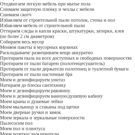
Отодвигаем легкую мебель при мытье пола
Снимаем защитную пленку и чехлы с мебели
Снимаем скотч
Избавляем от строительной пыли потолок, стены и пол
Избавляем мебель от строительной пыли
Оттираем следы и капли краски, штукатурки, затирки, клея
(не более 2 см диаметром)
Собираем весь мусор
Меняем пакеты в мусорных корзинах
Раскладываем/ развешиваем вещи аккуратно
Протираем пыль на всех доступных и свободных поверхностях
Протираем от пыли батарею (полотенцесушитель)
Протираем от пыли держатели полотенец и туалетной бумаги
Протираем от пыли настенные бра
Моем и дезинфицируем унитаз
Натираем до блеска сантехнику
Моем и дезинфицируем раковину
Моем и дезинфицируем ванную/душевую кабину
Моем краны и душевые лейки
Моем мыльницу и стаканы под щетки
Моем дверные ручки и замок
Моем зеркала и зеркальные поверхности
Пылесосим пол
Моем пол и плинтуса
Моем розетки/ выключатели