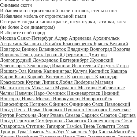
Снимаем скотч
Избавляем от строительной пыли потолок, стены и пол
Избавляем мебель от строительной пыли
Оттираем следы и капли краски, штукатурки, затирки, клея
(не более 2 см диаметром)
Выберите свой город
Москва
Санкт-Петербург
Адлер
Апрелевка
Архангельск
Астрахань
Балашиха
Батайск
Благовещенск
Брянск
Великий
Новгород
Видное
Владивосток
Владимир
Волгоград
Вологда
Воронеж
Геленджик
Грозный
Дзержинск
Дмитров
Долгопрудный
Домодедово
Екатеринбург
Жуковский
Зеленогорск
Зеленоград
Иваново
Ивантеевка
Иркутск
Истра
Йошкар-Ола
Казань
Калининград
Калуга
Каспийск
Кашира
Киров
Клин
Королёв
Кострома
Красногорск
Краснодар
Красноярск
Курган
Липецк
Лобня
Люберцы
Магадан
Магнитогорск
Махачкала
Мурманск
Мытищи
Набережные
Челны
Нальчик
Наро-Фоминск
Нижневартовск
Нижний
Новгород
Новая Москва
Новокузнецк
Новороссийск
Новосибирск
Ногинск
Обнинск
Одинцово
Омск
Павловский
Посад
Пенза
Пермь
Подольск
Пушкино
Пятигорск
Раменское
Реутов
Ростов-на-Дону
Рязань
Самара
Саранск
Саратов
Сергиев
Посад
Серпухов
Симферополь
Смоленск
Солнечногорск
Сочи
Ставрополь
Ступино
Таганрог
Тамбов
Тверь
Тольятти
Томск
Троицк
Тула
Тюмень
Улан-Удэ
Ульяновск
Уфа
Ханты-Мансийск