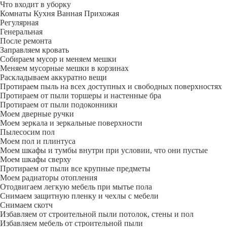
Что входит в уборку
Регу­лярная
Гене­ральная
После ремонта
Заправляем кровать
Собираем мусор и меняем мешки
Меняем мусорные мешки в корзинах
Раскладываем аккуратно вещи
Протираем пыль на всех доступных и свободных поверхностях
Протираем от пыли торшеры и настенные бра
Протираем от пыли подоконники
Моем дверные ручки
Моем зеркала и зеркальные поверхности
Пылесосим пол
Моем пол и плинтуса
Моем шкафы и тумбы внутри при условии, что они пустые
Моем шкафы сверху
Протираем от пыли все крупные предметы
Моем радиаторы отопления
Отодвигаем легкую мебель при мытье пола
Снимаем защитную пленку и чехлы с мебели
Снимаем скотч
Избавляем от строительной пыли потолок, стены и пол
Избавляем мебель от строительной пыли