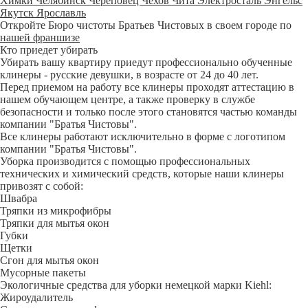
Химки
Челябинск
Череповец
Чехов
Чита
Электросталь
Энгельс
Якутск
Ярославль
Откройте Бюро чистоты Братьев Чистовых в своем городе по
нашей франшизе
Кто приедет убирать
Убирать вашу квартиру приедут профессионально обученные
клинеры - русские девушки, в возрасте от 24 до 40 лет.
Перед приемом на работу все клинеры проходят аттестацию в
нашем обучающем центре, а также проверку в службе
безопасности и только после этого становятся частью команды
компании "Братья Чистовы".
Все клинеры работают исключительно в форме с логотипом
компании "Братья Чистовы".
Уборка производится с помощью профессиональных
технических и химический средств, которые наши клинеры
привозят с собой:
Швабра
Тряпки из микрофибры
Тряпки для мытья окон
Губки
Щетки
Сгон для мытья окон
Мусорные пакеты
Экологичные средства для уборки немецкой марки Kiehl:
Жироудалитель