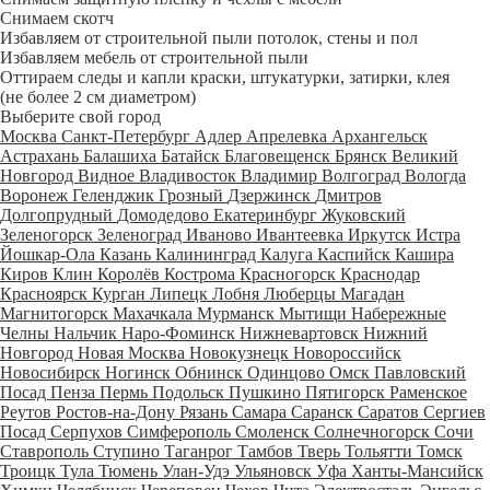
Снимаем скотч
Избавляем от строительной пыли потолок, стены и пол
Избавляем мебель от строительной пыли
Оттираем следы и капли краски, штукатурки, затирки, клея
(не более 2 см диаметром)
Выберите свой город
Москва
Санкт-Петербург
Адлер
Апрелевка
Архангельск
Астрахань
Балашиха
Батайск
Благовещенск
Брянск
Великий
Новгород
Видное
Владивосток
Владимир
Волгоград
Вологда
Воронеж
Геленджик
Грозный
Дзержинск
Дмитров
Долгопрудный
Домодедово
Екатеринбург
Жуковский
Зеленогорск
Зеленоград
Иваново
Ивантеевка
Иркутск
Истра
Йошкар-Ола
Казань
Калининград
Калуга
Каспийск
Кашира
Киров
Клин
Королёв
Кострома
Красногорск
Краснодар
Красноярск
Курган
Липецк
Лобня
Люберцы
Магадан
Магнитогорск
Махачкала
Мурманск
Мытищи
Набережные
Челны
Нальчик
Наро-Фоминск
Нижневартовск
Нижний
Новгород
Новая Москва
Новокузнецк
Новороссийск
Новосибирск
Ногинск
Обнинск
Одинцово
Омск
Павловский
Посад
Пенза
Пермь
Подольск
Пушкино
Пятигорск
Раменское
Реутов
Ростов-на-Дону
Рязань
Самара
Саранск
Саратов
Сергиев
Посад
Серпухов
Симферополь
Смоленск
Солнечногорск
Сочи
Ставрополь
Ступино
Таганрог
Тамбов
Тверь
Тольятти
Томск
Троицк
Тула
Тюмень
Улан-Удэ
Ульяновск
Уфа
Ханты-Мансийск