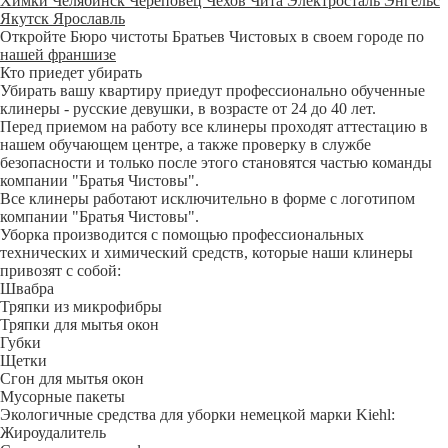
Химки
Челябинск
Череповец
Чехов
Чита
Электросталь
Энгельс
Якутск
Ярославль
Откройте Бюро чистоты Братьев Чистовых в своем городе по
нашей франшизе
Кто приедет убирать
Убирать вашу квартиру приедут профессионально обученные
клинеры - русские девушки, в возрасте от 24 до 40 лет.
Перед приемом на работу все клинеры проходят аттестацию в
нашем обучающем центре, а также проверку в службе
безопасности и только после этого становятся частью команды
компании "Братья Чистовы".
Все клинеры работают исключительно в форме с логотипом
компании "Братья Чистовы".
Уборка производится с помощью профессиональных
технических и химический средств, которые наши клинеры
привозят с собой:
Швабра
Тряпки из микрофибры
Тряпки для мытья окон
Губки
Щетки
Сгон для мытья окон
Мусорные пакеты
Экологичные средства для уборки немецкой марки Kiehl:
Жироудалитель