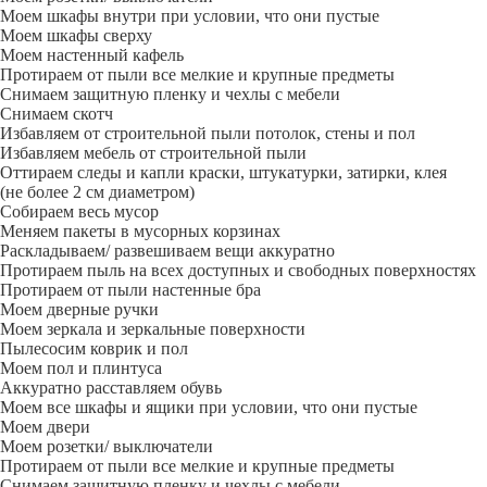
Моем шкафы внутри при условии, что они пустые
Моем шкафы сверху
Моем настенный кафель
Протираем от пыли все мелкие и крупные предметы
Снимаем защитную пленку и чехлы с мебели
Снимаем скотч
Избавляем от строительной пыли потолок, стены и пол
Избавляем мебель от строительной пыли
Оттираем следы и капли краски, штукатурки, затирки, клея
(не более 2 см диаметром)
Собираем весь мусор
Меняем пакеты в мусорных корзинах
Раскладываем/ развешиваем вещи аккуратно
Протираем пыль на всех доступных и свободных поверхностях
Протираем от пыли настенные бра
Моем дверные ручки
Моем зеркала и зеркальные поверхности
Пылесосим коврик и пол
Моем пол и плинтуса
Аккуратно расставляем обувь
Моем все шкафы и ящики при условии, что они пустые
Моем двери
Моем розетки/ выключатели
Протираем от пыли все мелкие и крупные предметы
Снимаем защитную пленку и чехлы с мебели