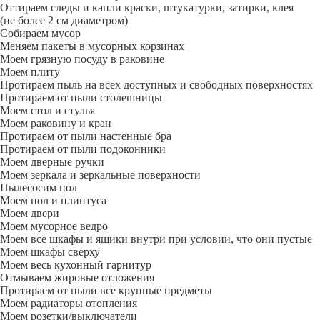
Оттираем следы и капли краски, штукатурки, затирки, клея
(не более 2 см диаметром)
Собираем мусор
Меняем пакеты в мусорных корзинах
Моем грязную посуду в раковине
Моем плиту
Протираем пыль на всех доступных и свободных поверхностях
Протираем от пыли столешницы
Моем стол и стулья
Моем раковину и кран
Протираем от пыли настенные бра
Протираем от пыли подоконники
Моем дверные ручки
Моем зеркала и зеркальные поверхности
Пылесосим пол
Моем пол и плинтуса
Моем двери
Моем мусорное ведро
Моем все шкафы и ящики внутри при условии, что они пустые
Моем шкафы сверху
Моем весь кухонный гарнитур
Отмываем жировые отложения
Протираем от пыли все крупные предметы
Моем радиаторы отопления
Моем розетки/выключатели