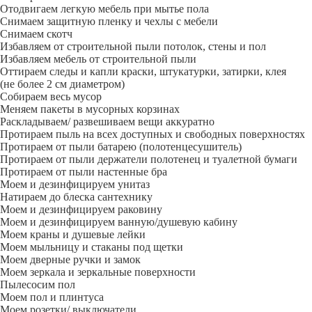
Отодвигаем легкую мебель при мытье пола
Снимаем защитную пленку и чехлы с мебели
Снимаем скотч
Избавляем от строительной пыли потолок, стены и пол
Избавляем мебель от строительной пыли
Оттираем следы и капли краски, штукатурки, затирки, клея
(не более 2 см диаметром)
Собираем весь мусор
Меняем пакеты в мусорных корзинах
Раскладываем/ развешиваем вещи аккуратно
Протираем пыль на всех доступных и свободных поверхностях
Протираем от пыли батарею (полотенцесушитель)
Протираем от пыли держатели полотенец и туалетной бумаги
Протираем от пыли настенные бра
Моем и дезинфицируем унитаз
Натираем до блеска сантехнику
Моем и дезинфицируем раковину
Моем и дезинфицируем ванную/душевую кабину
Моем краны и душевые лейки
Моем мыльницу и стаканы под щетки
Моем дверные ручки и замок
Моем зеркала и зеркальные поверхности
Пылесосим пол
Моем пол и плинтуса
Моем розетки/ выключатели