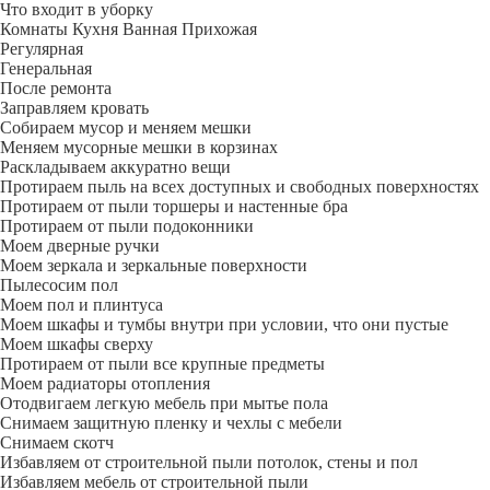
Что входит в уборку
Регу­лярная
Гене­ральная
После ремонта
Заправляем кровать
Собираем мусор и меняем мешки
Меняем мусорные мешки в корзинах
Раскладываем аккуратно вещи
Протираем пыль на всех доступных и свободных поверхностях
Протираем от пыли торшеры и настенные бра
Протираем от пыли подоконники
Моем дверные ручки
Моем зеркала и зеркальные поверхности
Пылесосим пол
Моем пол и плинтуса
Моем шкафы и тумбы внутри при условии, что они пустые
Моем шкафы сверху
Протираем от пыли все крупные предметы
Моем радиаторы отопления
Отодвигаем легкую мебель при мытье пола
Снимаем защитную пленку и чехлы с мебели
Снимаем скотч
Избавляем от строительной пыли потолок, стены и пол
Избавляем мебель от строительной пыли