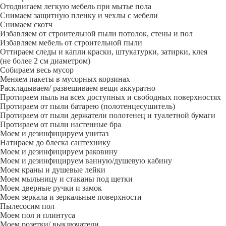
Отодвигаем легкую мебель при мытье пола
Снимаем защитную пленку и чехлы с мебели
Снимаем скотч
Избавляем от строительной пыли потолок, стены и пол
Избавляем мебель от строительной пыли
Оттираем следы и капли краски, штукатурки, затирки, клея
(не более 2 см диаметром)
Собираем весь мусор
Меняем пакеты в мусорных корзинах
Раскладываем/ развешиваем вещи аккуратно
Протираем пыль на всех доступных и свободных поверхностях
Протираем от пыли батарею (полотенцесушитель)
Протираем от пыли держатели полотенец и туалетной бумаги
Протираем от пыли настенные бра
Моем и дезинфицируем унитаз
Натираем до блеска сантехнику
Моем и дезинфицируем раковину
Моем и дезинфицируем ванную/душевую кабину
Моем краны и душевые лейки
Моем мыльницу и стаканы под щетки
Моем дверные ручки и замок
Моем зеркала и зеркальные поверхности
Пылесосим пол
Моем пол и плинтуса
Моем розетки/ выключатели