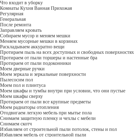
Что входит в уборку
Регу­лярная
Гене­ральная
После ремонта
Заправляем кровать
Собираем мусор и меняем мешки
Меняем мусорные мешки в корзинах
Раскладываем аккуратно вещи
Протираем пыль на всех доступных и свободных поверхностях
Протираем от пыли торшеры и настенные бра
Протираем от пыли подоконники
Моем дверные ручки
Моем зеркала и зеркальные поверхности
Пылесосим пол
Моем пол и плинтуса
Моем шкафы и тумбы внутри при условии, что они пустые
Моем шкафы сверху
Протираем от пыли все крупные предметы
Моем радиаторы отопления
Отодвигаем легкую мебель при мытье пола
Снимаем защитную пленку и чехлы с мебели
Снимаем скотч
Избавляем от строительной пыли потолок, стены и пол
Избавляем мебель от строительной пыли