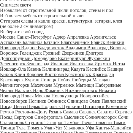
Снимаем скотч
Избавляем от строительной пыли потолок, стены и пол
Избавляем мебель от строительной пыли
Оттираем следы и капли краски, штукатурки, затирки, клея
(не более 2 см диаметром)
Выберите свой город
Москва
Санкт-Петербург
Адлер
Апрелевка
Архангельск
Астрахань
Балашиха
Батайск
Благовещенск
Брянск
Великий
Новгород
Видное
Владивосток
Владимир
Волгоград
Вологда
Воронеж
Геленджик
Грозный
Дзержинск
Дмитров
Долгопрудный
Домодедово
Екатеринбург
Жуковский
Зеленогорск
Зеленоград
Иваново
Ивантеевка
Иркутск
Истра
Йошкар-Ола
Казань
Калининград
Калуга
Каспийск
Кашира
Киров
Клин
Королёв
Кострома
Красногорск
Краснодар
Красноярск
Курган
Липецк
Лобня
Люберцы
Магадан
Магнитогорск
Махачкала
Мурманск
Мытищи
Набережные
Челны
Нальчик
Наро-Фоминск
Нижневартовск
Нижний
Новгород
Новая Москва
Новокузнецк
Новороссийск
Новосибирск
Ногинск
Обнинск
Одинцово
Омск
Павловский
Посад
Пенза
Пермь
Подольск
Пушкино
Пятигорск
Раменское
Реутов
Ростов-на-Дону
Рязань
Самара
Саранск
Саратов
Сергиев
Посад
Серпухов
Симферополь
Смоленск
Солнечногорск
Сочи
Ставрополь
Ступино
Таганрог
Тамбов
Тверь
Тольятти
Томск
Троицк
Тула
Тюмень
Улан-Удэ
Ульяновск
Уфа
Ханты-Мансийск