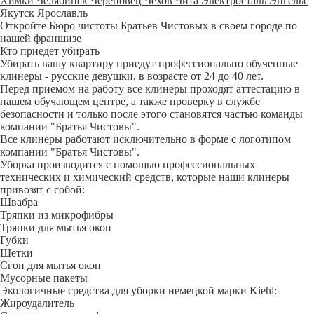
Химки
Челябинск
Череповец
Чехов
Чита
Электросталь
Энгельс
Якутск
Ярославль
Откройте Бюро чистоты Братьев Чистовых в своем городе по
нашей франшизе
Кто приедет убирать
Убирать вашу квартиру приедут профессионально обученные
клинеры - русские девушки, в возрасте от 24 до 40 лет.
Перед приемом на работу все клинеры проходят аттестацию в
нашем обучающем центре, а также проверку в службе
безопасности и только после этого становятся частью команды
компании "Братья Чистовы".
Все клинеры работают исключительно в форме с логотипом
компании "Братья Чистовы".
Уборка производится с помощью профессиональных
технических и химический средств, которые наши клинеры
привозят с собой:
Швабра
Тряпки из микрофибры
Тряпки для мытья окон
Губки
Щетки
Сгон для мытья окон
Мусорные пакеты
Экологичные средства для уборки немецкой марки Kiehl:
Жироудалитель