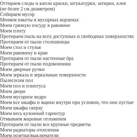
Оттираем следы и капли краски, штукатурки, затирки, клея
(не более 2 см диаметром)
Собираем мусор
Меняем пакеты в мусорных корзинах
Моем грязную посуду в раковине
Моем плиту
Протираем пыль на всех доступных и свободных поверхностях
Протираем от пыли столешницы
Моем стол и стулья
Моем раковину и кран
Протираем от пыли настенные бра
Протираем от пыли подоконники
Моем дверные ручки
Моем зеркала и зеркальные поверхности
Пылесосим пол
Моем пол и плинтуса
Моем двери
Моем мусорное ведро
Моем все шкафы и ящики внутри при условии, что они пустые
Моем шкафы сверху
Моем весь кухонный гарнитур
Отмываем жировые отложения
Протираем от пыли все крупные предметы
Моем радиаторы отопления
Моем розетки/выключатели