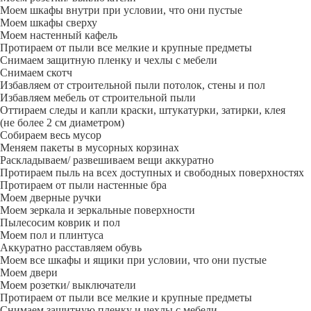
Моем шкафы внутри при условии, что они пустые
Моем шкафы сверху
Моем настенный кафель
Протираем от пыли все мелкие и крупные предметы
Снимаем защитную пленку и чехлы с мебели
Снимаем скотч
Избавляем от строительной пыли потолок, стены и пол
Избавляем мебель от строительной пыли
Оттираем следы и капли краски, штукатурки, затирки, клея
(не более 2 см диаметром)
Собираем весь мусор
Меняем пакеты в мусорных корзинах
Раскладываем/ развешиваем вещи аккуратно
Протираем пыль на всех доступных и свободных поверхностях
Протираем от пыли настенные бра
Моем дверные ручки
Моем зеркала и зеркальные поверхности
Пылесосим коврик и пол
Моем пол и плинтуса
Аккуратно расставляем обувь
Моем все шкафы и ящики при условии, что они пустые
Моем двери
Моем розетки/ выключатели
Протираем от пыли все мелкие и крупные предметы
Снимаем защитную пленку и чехлы с мебели