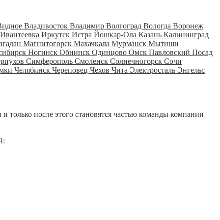
Видное
Владивосток
Владимир
Волгоград
Вологда
Воронеж
Ивантеевка
Иркутск
Истра
Йошкар-Ола
Казань
Калининград
агадан
Магнитогорск
Махачкала
Мурманск
Мытищи
сибирск
Ногинск
Обнинск
Одинцово
Омск
Павловский Посад
ерпухов
Симферополь
Смоленск
Солнечногорск
Сочи
мки
Челябинск
Череповец
Чехов
Чита
Электросталь
Энгельс
 и только после этого становятся частью команды компании
й: