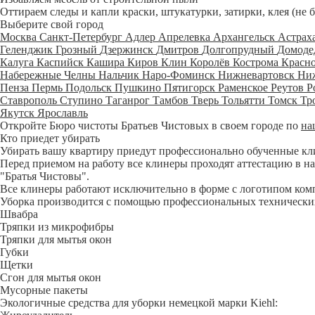
Оттираем следы и капли краски, штукатурки, затирки, клея (не 
Выберите свой город
Москва
Санкт-Петербург
Адлер
Апрелевка
Архангельск
Астрах
Геленджик
Грозный
Дзержинск
Дмитров
Долгопрудный
Домоде
Калуга
Каспийск
Кашира
Киров
Клин
Королёв
Кострома
Красн
Набережные Челны
Нальчик
Наро-Фоминск
Нижневартовск
Ни
Пенза
Пермь
Подольск
Пушкино
Пятигорск
Раменское
Реутов
Р
Ставрополь
Ступино
Таганрог
Тамбов
Тверь
Тольятти
Томск
Тр
Якутск
Ярославль
Откройте Бюро чистоты Братьев Чистовых в своем городе по
на
Кто приедет убирать
Убирать вашу квартиру приедут профессионально обученные клине
Перед приемом на работу все клинеры проходят аттестацию в на
"Братья Чистовы".
Все клинеры работают исключительно в форме с логотипом ком
Уборка производится с помощью профессиональных технических
Швабра
Тряпки из микрофибры
Тряпки для мытья окон
Губки
Щетки
Сгон для мытья окон
Мусорные пакеты
Экологичные средства для уборки немецкой марки Kiehl: