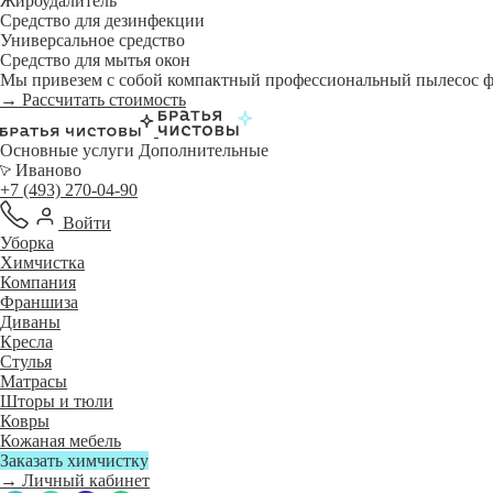
Жироудалитель
Средство для дезинфекции
Универсальное средство
Средство для мытья окон
Мы привезем с собой компактный профессиональный пылесос фи
→ Рассчитать стоимость
Основные услуги
Дополнительные
Иваново
+7 (493) 270-04-90
Войти
Уборка
Химчистка
Компания
Франшиза
Диваны
Кресла
Стулья
Матрасы
Шторы и тюли
Ковры
Кожаная мебель
Заказать химчистку
→ Личный кабинет