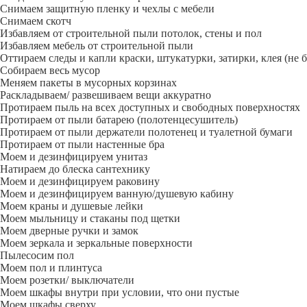
Снимаем защитную пленку и чехлы с мебели
Снимаем скотч
Избавляем от строительной пыли потолок, стены и пол
Избавляем мебель от строительной пыли
Оттираем следы и капли краски, штукатурки, затирки, клея (не 
Собираем весь мусор
Меняем пакеты в мусорных корзинах
Раскладываем/ развешиваем вещи аккуратно
Протираем пыль на всех доступных и свободных поверхностях
Протираем от пыли батарею (полотенцесушитель)
Протираем от пыли держатели полотенец и туалетной бумаги
Протираем от пыли настенные бра
Моем и дезинфицируем унитаз
Натираем до блеска сантехнику
Моем и дезинфицируем раковину
Моем и дезинфицируем ванную/душевую кабину
Моем краны и душевые лейки
Моем мыльницу и стаканы под щетки
Моем дверные ручки и замок
Моем зеркала и зеркальные поверхности
Пылесосим пол
Моем пол и плинтуса
Моем розетки/ выключатели
Моем шкафы внутри при условии, что они пустые
Моем шкафы сверху