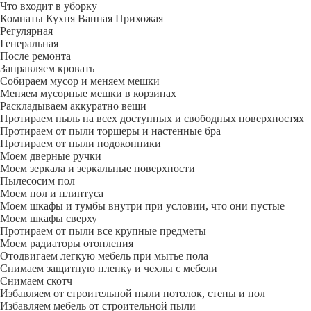
Что входит в уборку
Регу­лярная
Гене­ральная
После ремонта
Заправляем кровать
Собираем мусор и меняем мешки
Меняем мусорные мешки в корзинах
Раскладываем аккуратно вещи
Протираем пыль на всех доступных и свободных поверхностях
Протираем от пыли торшеры и настенные бра
Протираем от пыли подоконники
Моем дверные ручки
Моем зеркала и зеркальные поверхности
Пылесосим пол
Моем пол и плинтуса
Моем шкафы и тумбы внутри при условии, что они пустые
Моем шкафы сверху
Протираем от пыли все крупные предметы
Моем радиаторы отопления
Отодвигаем легкую мебель при мытье пола
Снимаем защитную пленку и чехлы с мебели
Снимаем скотч
Избавляем от строительной пыли потолок, стены и пол
Избавляем мебель от строительной пыли