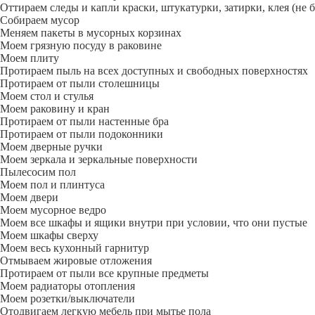
Оттираем следы и капли краски, штукатурки, затирки, клея (не 
Собираем мусор
Меняем пакеты в мусорных корзинах
Моем грязную посуду в раковине
Моем плиту
Протираем пыль на всех доступных и свободных поверхностях
Протираем от пыли столешницы
Моем стол и стулья
Моем раковину и кран
Протираем от пыли настенные бра
Протираем от пыли подоконники
Моем дверные ручки
Моем зеркала и зеркальные поверхности
Пылесосим пол
Моем пол и плинтуса
Моем двери
Моем мусорное ведро
Моем все шкафы и ящики внутри при условии, что они пустые
Моем шкафы сверху
Моем весь кухонный гарнитур
Отмываем жировые отложения
Протираем от пыли все крупные предметы
Моем радиаторы отопления
Моем розетки/выключатели
Отодвигаем легкую мебель при мытье пола