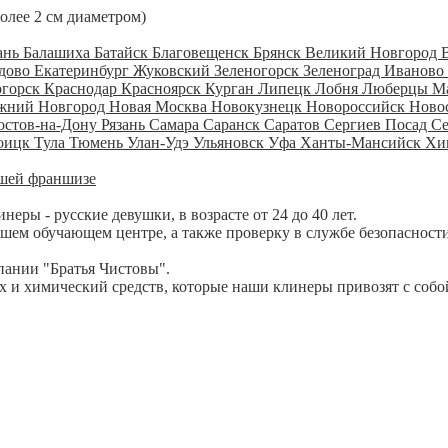
более 2 см диаметром)
ань
Балашиха
Батайск
Благовещенск
Брянск
Великий Новгород
дово
Екатеринбург
Жуковский
Зеленогорск
Зеленоград
Иваново
огорск
Краснодар
Красноярск
Курган
Липецк
Лобня
Люберцы
М
жний Новгород
Новая Москва
Новокузнецк
Новороссийск
Ново
остов-на-Дону
Рязань
Самара
Саранск
Саратов
Сергиев Посад
С
оицк
Тула
Тюмень
Улан-Удэ
Ульяновск
Уфа
Ханты-Мансийск
Хи
шей франшизе
ры - русские девушки, в возрасте от 24 до 40 лет.
шем обучающем центре, а также проверку в службе безопасности
пании "Братья Чистовы".
 и химический средств, которые наши клинеры привозят с собо