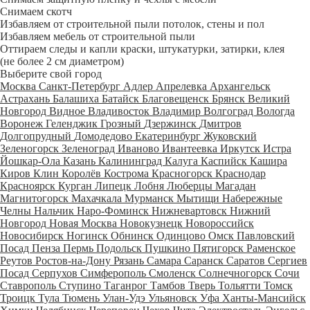
Снимаем скотч
Избавляем от строительной пыли потолок, стены и пол
Избавляем мебель от строительной пыли
Оттираем следы и капли краски, штукатурки, затирки, клея
(не более 2 см диаметром)
Выберите свой город
Москва
Санкт-Петербург
Адлер
Апрелевка
Архангельск
Астрахань
Балашиха
Батайск
Благовещенск
Брянск
Великий
Новгород
Видное
Владивосток
Владимир
Волгоград
Вологда
Воронеж
Геленджик
Грозный
Дзержинск
Дмитров
Долгопрудный
Домодедово
Екатеринбург
Жуковский
Зеленогорск
Зеленоград
Иваново
Ивантеевка
Иркутск
Истра
Йошкар-Ола
Казань
Калининград
Калуга
Каспийск
Кашира
Киров
Клин
Королёв
Кострома
Красногорск
Краснодар
Красноярск
Курган
Липецк
Лобня
Люберцы
Магадан
Магнитогорск
Махачкала
Мурманск
Мытищи
Набережные
Челны
Нальчик
Наро-Фоминск
Нижневартовск
Нижний
Новгород
Новая Москва
Новокузнецк
Новороссийск
Новосибирск
Ногинск
Обнинск
Одинцово
Омск
Павловский
Посад
Пенза
Пермь
Подольск
Пушкино
Пятигорск
Раменское
Реутов
Ростов-на-Дону
Рязань
Самара
Саранск
Саратов
Сергиев
Посад
Серпухов
Симферополь
Смоленск
Солнечногорск
Сочи
Ставрополь
Ступино
Таганрог
Тамбов
Тверь
Тольятти
Томск
Троицк
Тула
Тюмень
Улан-Удэ
Ульяновск
Уфа
Ханты-Мансийск