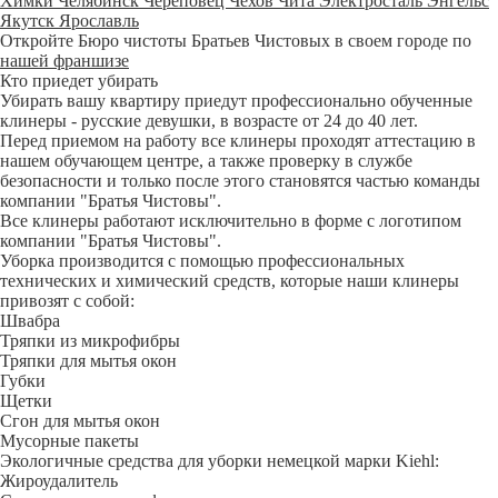
Химки
Челябинск
Череповец
Чехов
Чита
Электросталь
Энгельс
Якутск
Ярославль
Откройте Бюро чистоты Братьев Чистовых в своем городе по
нашей франшизе
Кто приедет убирать
Убирать вашу квартиру приедут профессионально обученные
клинеры - русские девушки, в возрасте от 24 до 40 лет.
Перед приемом на работу все клинеры проходят аттестацию в
нашем обучающем центре, а также проверку в службе
безопасности и только после этого становятся частью команды
компании "Братья Чистовы".
Все клинеры работают исключительно в форме с логотипом
компании "Братья Чистовы".
Уборка производится с помощью профессиональных
технических и химический средств, которые наши клинеры
привозят с собой:
Швабра
Тряпки из микрофибры
Тряпки для мытья окон
Губки
Щетки
Сгон для мытья окон
Мусорные пакеты
Экологичные средства для уборки немецкой марки Kiehl:
Жироудалитель