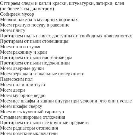
Оттираем следы и капли краски, штукатурки, затирки, клея
(не более 2 см диаметром)
Собираем мусор
Меняем пакеты в мусорных корзинах
Моем грязную посуду в раковине
Моем плиту
Протираем пыль на всех доступных и свободных поверхностях
Протираем от пыли столешницы
Моем стол и стулья
Моем раковину и кран
Протираем от пыли настенные бра
Протираем от пыли подоконники
Моем дверные ручки
Моем зеркала и зеркальные поверхности
Пылесосим пол
Моем пол и плинтуса
Моем двери
Моем мусорное ведро
Моем все шкафы и ящики внутри при условии, что они пустые
Моем шкафы сверху
Моем весь кухонный гарнитур
Отмываем жировые отложения
Протираем от пыли все крупные предметы
Моем радиаторы отопления
Моем розетки/выключатели