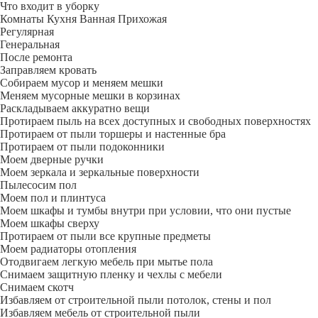
Что входит в уборку
Регу­лярная
Гене­ральная
После ремонта
Заправляем кровать
Собираем мусор и меняем мешки
Меняем мусорные мешки в корзинах
Раскладываем аккуратно вещи
Протираем пыль на всех доступных и свободных поверхностях
Протираем от пыли торшеры и настенные бра
Протираем от пыли подоконники
Моем дверные ручки
Моем зеркала и зеркальные поверхности
Пылесосим пол
Моем пол и плинтуса
Моем шкафы и тумбы внутри при условии, что они пустые
Моем шкафы сверху
Протираем от пыли все крупные предметы
Моем радиаторы отопления
Отодвигаем легкую мебель при мытье пола
Снимаем защитную пленку и чехлы с мебели
Снимаем скотч
Избавляем от строительной пыли потолок, стены и пол
Избавляем мебель от строительной пыли