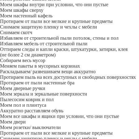
Моем шкафы внутри при условии, что они пустые
Моем шкафы сверху
Моем настенный кафель
Протираем от пыли все мелкие и крупные предметы
Снимаем защитную пленку и чехлы с мебели
Снимаем скотч
Избавляем от строительной пыли потолок, стены и пол
Избавляем мебель от строительной пыли
Оттираем следы и капли краски, штукатурки, затирки, клея
(не более 2 см диаметром)
Собираем весь мусор
Меняем пакеты в мусорных корзинах
Раскладываем/ развешиваем вещи аккуратно
Протираем пыль на всех доступных и свободных поверхностях
Протираем от пыли настенные бра
Моем дверные ручки
Моем зеркала и зеркальные поверхности
Пылесосим коврик и пол
Моем пол и плинтуса
Аккуратно расставляем обувь
Моем все шкафы и ящики при условии, что они пустые
Моем двери
Моем розетки/ выключатели
Протираем от пыли все мелкие и крупные предметы
Снимаем защитную пленку и чехлы с мебели