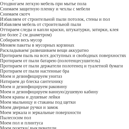
Отодвигаем легкую мебель при мытье пола
Снимаем защитную пленку и чехлы с мебели
Снимаем скотч
Избавляем от строительной пыли потолок, стены и пол
Избавляем мебель от строительной пыли
Оттираем следы и капли краски, штукатурки, затирки, клея
(не более 2 см диаметром)
Собираем весь мусор
Меняем пакеты в мусорных корзинах
Раскладываем/ развешиваем вещи аккуратно
Протираем пыль на всех доступных и свободных поверхностях
Протираем от пыли батарею (полотенцесушитель)
Протираем от пыли держатели полотенец и туалетной бумаги
Протираем от пыли настенные бра
Моем и дезинфицируем унитаз
Натираем до блеска сантехнику
Моем и дезинфицируем раковину
Моем и дезинфицируем ванную/душевую кабину
Моем краны и душевые лейки
Моем мыльницу и стаканы под щетки
Моем дверные ручки и замок
Моем зеркала и зеркальные поверхности
Пылесосим пол
Моем пол и плинтуса
Моем розетки/ выключатели