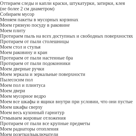
Оттираем следы и капли краски, штукатурки, затирки, клея
(не более 2 см диаметром)
Собираем мусор
Меняем пакеты в мусорных корзинах
Моем грязную посуду в раковине
Моем плиту
Протираем пыль на всех доступных и свободных поверхностях
Протираем от пыли столешницы
Моем стол и стулья
Моем раковину и кран
Протираем от пыли настенные бра
Протираем от пыли подоконники
Моем дверные ручки
Моем зеркала и зеркальные поверхности
Пылесосим пол
Моем пол и плинтуса
Моем двери
Моем мусорное ведро
Моем все шкафы и ящики внутри при условии, что они пустые
Моем шкафы сверху
Моем весь кухонный гарнитур
Отмываем жировые отложения
Протираем от пыли все крупные предметы
Моем радиаторы отопления
Моем розетки/выключатели