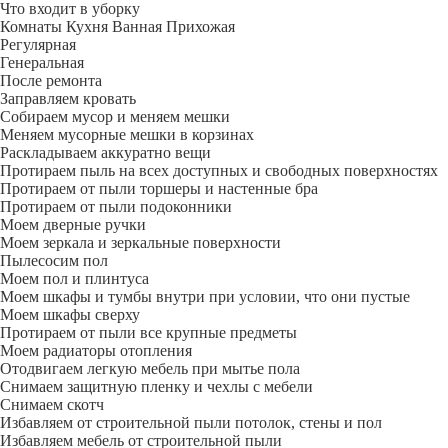
Что входит в уборку
Регу­лярная
Гене­ральная
После ремонта
Заправляем кровать
Собираем мусор и меняем мешки
Меняем мусорные мешки в корзинах
Раскладываем аккуратно вещи
Протираем пыль на всех доступных и свободных поверхностях
Протираем от пыли торшеры и настенные бра
Протираем от пыли подоконники
Моем дверные ручки
Моем зеркала и зеркальные поверхности
Пылесосим пол
Моем пол и плинтуса
Моем шкафы и тумбы внутри при условии, что они пустые
Моем шкафы сверху
Протираем от пыли все крупные предметы
Моем радиаторы отопления
Отодвигаем легкую мебель при мытье пола
Снимаем защитную пленку и чехлы с мебели
Снимаем скотч
Избавляем от строительной пыли потолок, стены и пол
Избавляем мебель от строительной пыли