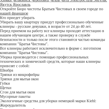
Химки
Челябинск
Череповец
Чехов
Чита
Электросталь
Энгельс
Якутск
Ярославль
Откройте Бюро чистоты Братьев Чистовых в своем городе по
нашей франшизе
Кто приедет убирать
Убирать вашу квартиру приедут профессионально обученные
клинеры - русские девушки, в возрасте от 24 до 40 лет.
Перед приемом на работу все клинеры проходят аттестацию в
нашем обучающем центре, а также проверку в службе
безопасности и только после этого становятся частью команды
компании "Братья Чистовы".
Все клинеры работают исключительно в форме с логотипом
компании "Братья Чистовы".
Уборка производится с помощью профессиональных
технических и химический средств, которые наши клинеры
привозят с собой:
Швабра
Тряпки из микрофибры
Тряпки для мытья окон
Губки
Щетки
Сгон для мытья окон
Мусорные пакеты
Экологичные средства для уборки немецкой марки Kiehl:
Жироудалитель