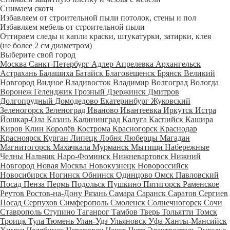
Снимаем скотч
Избавляем от строительной пыли потолок, стены и пол
Избавляем мебель от строительной пыли
Оттираем следы и капли краски, штукатурки, затирки, клея
(не более 2 см диаметром)
Выберите свой город
Москва
Санкт-Петербург
Адлер
Апрелевка
Архангельск
Астрахань
Балашиха
Батайск
Благовещенск
Брянск
Великий
Новгород
Видное
Владивосток
Владимир
Волгоград
Вологда
Воронеж
Геленджик
Грозный
Дзержинск
Дмитров
Долгопрудный
Домодедово
Екатеринбург
Жуковский
Зеленогорск
Зеленоград
Иваново
Ивантеевка
Иркутск
Истра
Йошкар-Ола
Казань
Калининград
Калуга
Каспийск
Кашира
Киров
Клин
Королёв
Кострома
Красногорск
Краснодар
Красноярск
Курган
Липецк
Лобня
Люберцы
Магадан
Магнитогорск
Махачкала
Мурманск
Мытищи
Набережные
Челны
Нальчик
Наро-Фоминск
Нижневартовск
Нижний
Новгород
Новая Москва
Новокузнецк
Новороссийск
Новосибирск
Ногинск
Обнинск
Одинцово
Омск
Павловский
Посад
Пенза
Пермь
Подольск
Пушкино
Пятигорск
Раменское
Реутов
Ростов-на-Дону
Рязань
Самара
Саранск
Саратов
Сергиев
Посад
Серпухов
Симферополь
Смоленск
Солнечногорск
Сочи
Ставрополь
Ступино
Таганрог
Тамбов
Тверь
Тольятти
Томск
Троицк
Тула
Тюмень
Улан-Удэ
Ульяновск
Уфа
Ханты-Мансийск