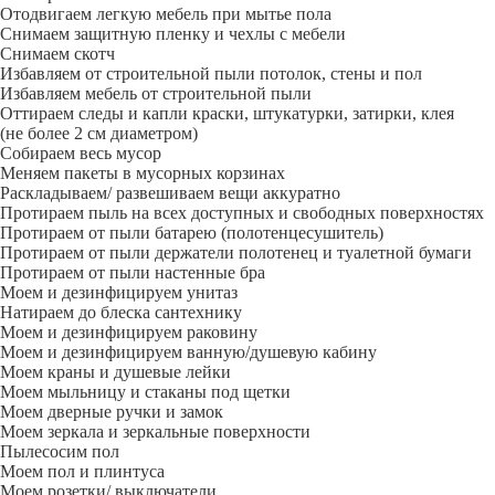
Отодвигаем легкую мебель при мытье пола
Снимаем защитную пленку и чехлы с мебели
Снимаем скотч
Избавляем от строительной пыли потолок, стены и пол
Избавляем мебель от строительной пыли
Оттираем следы и капли краски, штукатурки, затирки, клея
(не более 2 см диаметром)
Собираем весь мусор
Меняем пакеты в мусорных корзинах
Раскладываем/ развешиваем вещи аккуратно
Протираем пыль на всех доступных и свободных поверхностях
Протираем от пыли батарею (полотенцесушитель)
Протираем от пыли держатели полотенец и туалетной бумаги
Протираем от пыли настенные бра
Моем и дезинфицируем унитаз
Натираем до блеска сантехнику
Моем и дезинфицируем раковину
Моем и дезинфицируем ванную/душевую кабину
Моем краны и душевые лейки
Моем мыльницу и стаканы под щетки
Моем дверные ручки и замок
Моем зеркала и зеркальные поверхности
Пылесосим пол
Моем пол и плинтуса
Моем розетки/ выключатели