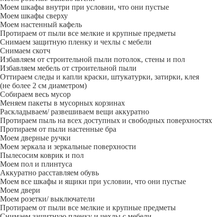
Моем шкафы внутри при условии, что они пустые
Моем шкафы сверху
Моем настенный кафель
Протираем от пыли все мелкие и крупные предметы
Снимаем защитную пленку и чехлы с мебели
Снимаем скотч
Избавляем от строительной пыли потолок, стены и пол
Избавляем мебель от строительной пыли
Оттираем следы и капли краски, штукатурки, затирки, клея
(не более 2 см диаметром)
Собираем весь мусор
Меняем пакеты в мусорных корзинах
Раскладываем/ развешиваем вещи аккуратно
Протираем пыль на всех доступных и свободных поверхностях
Протираем от пыли настенные бра
Моем дверные ручки
Моем зеркала и зеркальные поверхности
Пылесосим коврик и пол
Моем пол и плинтуса
Аккуратно расставляем обувь
Моем все шкафы и ящики при условии, что они пустые
Моем двери
Моем розетки/ выключатели
Протираем от пыли все мелкие и крупные предметы
Снимаем защитную пленку и чехлы с мебели