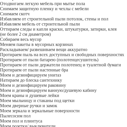
Отодвигаем легкую мебель при мытье пола
Снимаем защитную пленку и чехлы с мебели
Снимаем скотч
Избавляем от строительной пыли потолок, стены и пол
Избавляем мебель от строительной пыли
Оттираем следы и капли краски, штукатурки, затирки, клея
(не более 2 см диаметром)
Собираем весь мусор
Меняем пакеты в мусорных корзинах
Раскладываем/ развешиваем вещи аккуратно
Протираем пыль на всех доступных и свободных поверхностях
Протираем от пыли батарею (полотенцесушитель)
Протираем от пыли держатели полотенец и туалетной бумаги
Протираем от пыли настенные бра
Моем и дезинфицируем унитаз
Натираем до блеска сантехнику
Моем и дезинфицируем раковину
Моем и дезинфицируем ванную/душевую кабину
Моем краны и душевые лейки
Моем мыльницу и стаканы под щетки
Моем дверные ручки и замок
Моем зеркала и зеркальные поверхности
Пылесосим пол
Моем пол и плинтуса
Моем розетки/ выключатели