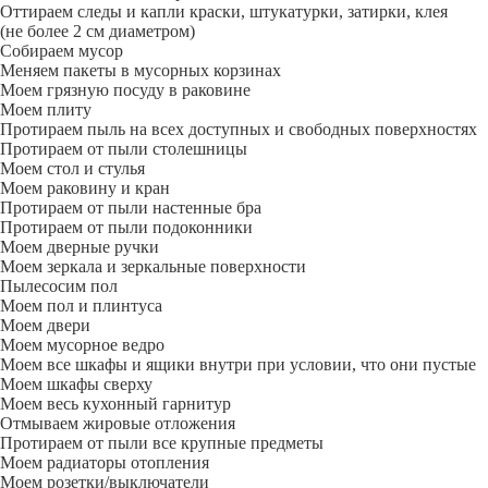
Оттираем следы и капли краски, штукатурки, затирки, клея
(не более 2 см диаметром)
Собираем мусор
Меняем пакеты в мусорных корзинах
Моем грязную посуду в раковине
Моем плиту
Протираем пыль на всех доступных и свободных поверхностях
Протираем от пыли столешницы
Моем стол и стулья
Моем раковину и кран
Протираем от пыли настенные бра
Протираем от пыли подоконники
Моем дверные ручки
Моем зеркала и зеркальные поверхности
Пылесосим пол
Моем пол и плинтуса
Моем двери
Моем мусорное ведро
Моем все шкафы и ящики внутри при условии, что они пустые
Моем шкафы сверху
Моем весь кухонный гарнитур
Отмываем жировые отложения
Протираем от пыли все крупные предметы
Моем радиаторы отопления
Моем розетки/выключатели