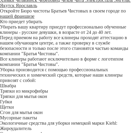
Химки
Челябинск
Череповец
Чехов
Чита
Электросталь
Энгельс
Якутск
Ярославль
Откройте Бюро чистоты Братьев Чистовых в своем городе по
нашей франшизе
Кто приедет убирать
Убирать вашу квартиру приедут профессионально обученные
клинеры - русские девушки, в возрасте от 24 до 40 лет.
Перед приемом на работу все клинеры проходят аттестацию в
нашем обучающем центре, а также проверку в службе
безопасности и только после этого становятся частью команды
компании "Братья Чистовы".
Все клинеры работают исключительно в форме с логотипом
компании "Братья Чистовы".
Уборка производится с помощью профессиональных
технических и химический средств, которые наши клинеры
привозят с собой:
Швабра
Тряпки из микрофибры
Тряпки для мытья окон
Губки
Щетки
Сгон для мытья окон
Мусорные пакеты
Экологичные средства для уборки немецкой марки Kiehl:
Жироудалитель