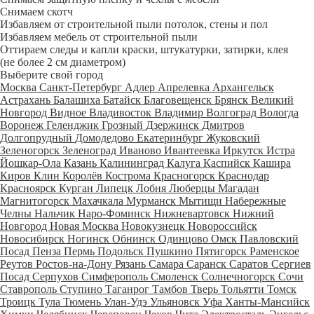
Снимаем скотч
Избавляем от строительной пыли потолок, стены и пол
Избавляем мебель от строительной пыли
Оттираем следы и капли краски, штукатурки, затирки, клея
(не более 2 см диаметром)
Выберите свой город
Москва
Санкт-Петербург
Адлер
Апрелевка
Архангельск
Астрахань
Балашиха
Батайск
Благовещенск
Брянск
Великий
Новгород
Видное
Владивосток
Владимир
Волгоград
Вологда
Воронеж
Геленджик
Грозный
Дзержинск
Дмитров
Долгопрудный
Домодедово
Екатеринбург
Жуковский
Зеленогорск
Зеленоград
Иваново
Ивантеевка
Иркутск
Истра
Йошкар-Ола
Казань
Калининград
Калуга
Каспийск
Кашира
Киров
Клин
Королёв
Кострома
Красногорск
Краснодар
Красноярск
Курган
Липецк
Лобня
Люберцы
Магадан
Магнитогорск
Махачкала
Мурманск
Мытищи
Набережные
Челны
Нальчик
Наро-Фоминск
Нижневартовск
Нижний
Новгород
Новая Москва
Новокузнецк
Новороссийск
Новосибирск
Ногинск
Обнинск
Одинцово
Омск
Павловский
Посад
Пенза
Пермь
Подольск
Пушкино
Пятигорск
Раменское
Реутов
Ростов-на-Дону
Рязань
Самара
Саранск
Саратов
Сергиев
Посад
Серпухов
Симферополь
Смоленск
Солнечногорск
Сочи
Ставрополь
Ступино
Таганрог
Тамбов
Тверь
Тольятти
Томск
Троицк
Тула
Тюмень
Улан-Удэ
Ульяновск
Уфа
Ханты-Мансийск