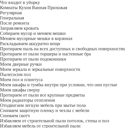
Что входит в уборку
Регу­лярная
Гене­ральная
После ремонта
Заправляем кровать
Собираем мусор и меняем мешки
Меняем мусорные мешки в корзинах
Раскладываем аккуратно вещи
Протираем пыль на всех доступных и свободных поверхностях
Протираем от пыли торшеры и настенные бра
Протираем от пыли подоконники
Моем дверные ручки
Моем зеркала и зеркальные поверхности
Пылесосим пол
Моем пол и плинтуса
Моем шкафы и тумбы внутри при условии, что они пустые
Моем шкафы сверху
Протираем от пыли все крупные предметы
Моем радиаторы отопления
Отодвигаем легкую мебель при мытье пола
Снимаем защитную пленку и чехлы с мебели
Снимаем скотч
Избавляем от строительной пыли потолок, стены и пол
Избавляем мебель от строительной пыли