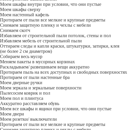
Моем шкафы внутри при условии, что они пустые
Моем шкафы сверху
Моем настенный кафель
Протираем от пыли все мелкие и крупные предметы
Снимаем защитную пленку и чехлы с мебели
Снимаем скотч
Избавляем от строительной пыли потолок, стены и пол
Избавляем мебель от строительной пыли
Оттираем следы и капли краски, штукатурки, затирки, клея
(не более 2 см диаметром)
Собираем весь мусор
Меняем пакеты в мусорных корзинах
Раскладываем/ развешиваем вещи аккуратно
Протираем пыль на всех доступных и свободных поверхностях
Протираем от пыли настенные бра
Моем дверные ручки
Моем зеркала и зеркальные поверхности
Пылесосим коврик и пол
Моем пол и плинтуса
Аккуратно расставляем обувь
Моем все шкафы и ящики при условии, что они пустые
Моем двери
Моем розетки/ выключатели
Протираем от пыли все мелкие и крупные предметы
Снимаем защитную пленку и чехлы с мебели