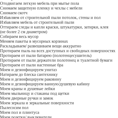
Отодвигаем легкую мебель при мытье пола
Снимаем защитную пленку и чехлы с мебели
Снимаем скотч
Избавляем от строительной пыли потолок, стены и пол
Избавляем мебель от строительной пыли
Оттираем следы и капли краски, штукатурки, затирки, клея
(не более 2 см диаметром)
Собираем весь мусор
Меняем пакеты в мусорных корзинах
Раскладываем/ развешиваем вещи аккуратно
Протираем пыль на всех доступных и свободных поверхностях
Протираем от пыли батарею (полотенцесушитель)
Протираем от пыли держатели полотенец и туалетной бумаги
Протираем от пыли настенные бра
Моем и дезинфицируем унитаз
Натираем до блеска сантехнику
Моем и дезинфицируем раковину
Моем и дезинфицируем ванную/душевую кабину
Моем краны и душевые лейки
Моем мыльницу и стаканы под щетки
Моем дверные ручки и замок
Моем зеркала и зеркальные поверхности
Пылесосим пол
Моем пол и плинтуса
Моем розетки/ выключатели