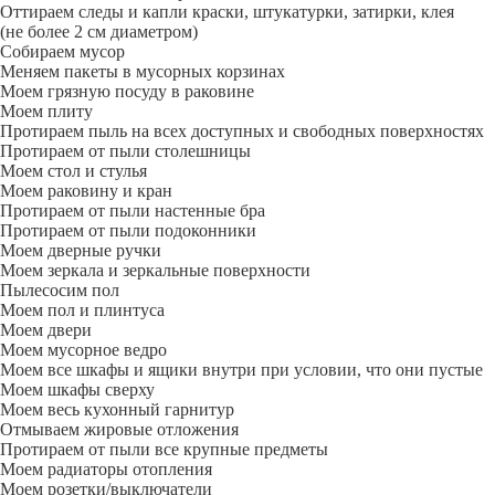
Оттираем следы и капли краски, штукатурки, затирки, клея
(не более 2 см диаметром)
Собираем мусор
Меняем пакеты в мусорных корзинах
Моем грязную посуду в раковине
Моем плиту
Протираем пыль на всех доступных и свободных поверхностях
Протираем от пыли столешницы
Моем стол и стулья
Моем раковину и кран
Протираем от пыли настенные бра
Протираем от пыли подоконники
Моем дверные ручки
Моем зеркала и зеркальные поверхности
Пылесосим пол
Моем пол и плинтуса
Моем двери
Моем мусорное ведро
Моем все шкафы и ящики внутри при условии, что они пустые
Моем шкафы сверху
Моем весь кухонный гарнитур
Отмываем жировые отложения
Протираем от пыли все крупные предметы
Моем радиаторы отопления
Моем розетки/выключатели