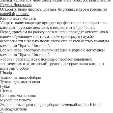
Химки
Челябинск
Череповец
Чехов
Чита
Электросталь
Энгельс
Якутск
Ярославль
Откройте Бюро чистоты Братьев Чистовых в своем городе по
нашей франшизе
Кто приедет убирать
Убирать вашу квартиру приедут профессионально обученные
клинеры - русские девушки, в возрасте от 24 до 40 лет.
Перед приемом на работу все клинеры проходят аттестацию в
нашем обучающем центре, а также проверку в службе
безопасности и только после этого становятся частью команды
компании "Братья Чистовы".
Все клинеры работают исключительно в форме с логотипом
компании "Братья Чистовы".
Уборка производится с помощью профессиональных
технических и химический средств, которые наши клинеры
привозят с собой:
Швабра
Тряпки из микрофибры
Тряпки для мытья окон
Губки
Щетки
Сгон для мытья окон
Мусорные пакеты
Экологичные средства для уборки немецкой марки Kiehl:
Жироудалитель