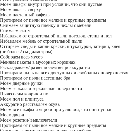
Моем шкафы внутри при условии, что они пустые
Моем шкафы сверху
Моем настенный кафель
Протираем от пыли все мелкие и крупные предметы
Снимаем защитную пленку и чехлы с мебели
Снимаем скотч
Избавляем от строительной пыли потолок, стены и пол
Избавляем мебель от строительной пыли
Оттираем следы и капли краски, штукатурки, затирки, клея
(не более 2 см диаметром)
Собираем весь мусор
Меняем пакеты в мусорных корзинах
Раскладываем/ развешиваем вещи аккуратно
Протираем пыль на всех доступных и свободных поверхностях
Протираем от пыли настенные бра
Моем дверные ручки
Моем зеркала и зеркальные поверхности
Пылесосим коврик и пол
Моем пол и плинтуса
Аккуратно расставляем обувь
Моем все шкафы и ящики при условии, что они пустые
Моем двери
Моем розетки/ выключатели
Протираем от пыли все мелкие и крупные предметы
Снимаем защитную пленку и чехлы с мебели