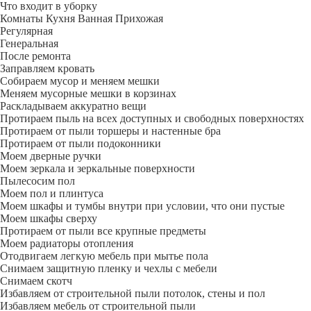
Что входит в уборку
Регу­лярная
Гене­ральная
После ремонта
Заправляем кровать
Собираем мусор и меняем мешки
Меняем мусорные мешки в корзинах
Раскладываем аккуратно вещи
Протираем пыль на всех доступных и свободных поверхностях
Протираем от пыли торшеры и настенные бра
Протираем от пыли подоконники
Моем дверные ручки
Моем зеркала и зеркальные поверхности
Пылесосим пол
Моем пол и плинтуса
Моем шкафы и тумбы внутри при условии, что они пустые
Моем шкафы сверху
Протираем от пыли все крупные предметы
Моем радиаторы отопления
Отодвигаем легкую мебель при мытье пола
Снимаем защитную пленку и чехлы с мебели
Снимаем скотч
Избавляем от строительной пыли потолок, стены и пол
Избавляем мебель от строительной пыли