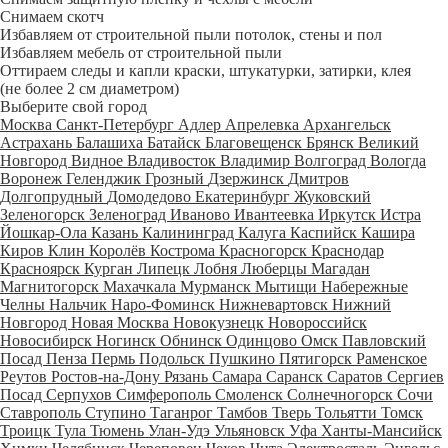
Снимаем скотч
Избавляем от строительной пыли потолок, стены и пол
Избавляем мебель от строительной пыли
Оттираем следы и капли краски, штукатурки, затирки, клея
(не более 2 см диаметром)
Выберите свой город
Москва
Санкт-Петербург
Адлер
Апрелевка
Архангельск
Астрахань
Балашиха
Батайск
Благовещенск
Брянск
Великий
Новгород
Видное
Владивосток
Владимир
Волгоград
Вологда
Воронеж
Геленджик
Грозный
Дзержинск
Дмитров
Долгопрудный
Домодедово
Екатеринбург
Жуковский
Зеленогорск
Зеленоград
Иваново
Ивантеевка
Иркутск
Истра
Йошкар-Ола
Казань
Калининград
Калуга
Каспийск
Кашира
Киров
Клин
Королёв
Кострома
Красногорск
Краснодар
Красноярск
Курган
Липецк
Лобня
Люберцы
Магадан
Магнитогорск
Махачкала
Мурманск
Мытищи
Набережные
Челны
Нальчик
Наро-Фоминск
Нижневартовск
Нижний
Новгород
Новая Москва
Новокузнецк
Новороссийск
Новосибирск
Ногинск
Обнинск
Одинцово
Омск
Павловский
Посад
Пенза
Пермь
Подольск
Пушкино
Пятигорск
Раменское
Реутов
Ростов-на-Дону
Рязань
Самара
Саранск
Саратов
Сергиев
Посад
Серпухов
Симферополь
Смоленск
Солнечногорск
Сочи
Ставрополь
Ступино
Таганрог
Тамбов
Тверь
Тольятти
Томск
Троицк
Тула
Тюмень
Улан-Удэ
Ульяновск
Уфа
Ханты-Мансийск