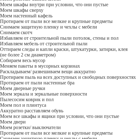
Моем шкафы внутри при условии, что они пустые
Моем шкафы сверху
Моем настенный кафель
Протираем от пыли все мелкие и крупные предметы
Снимаем защитную пленку и чехлы с мебели
Снимаем скотч
Избавляем от строительной пыли потолок, стены и пол
Избавляем мебель от строительной пыли
Оттираем следы и капли краски, штукатурки, затирки, клея
(не более 2 см диаметром)
Собираем весь мусор
Меняем пакеты в мусорных корзинах
Раскладываем/ развешиваем вещи аккуратно
Протираем пыль на всех доступных и свободных поверхностях
Протираем от пыли настенные бра
Моем дверные ручки
Моем зеркала и зеркальные поверхности
Пылесосим коврик и пол
Моем пол и плинтуса
Аккуратно расставляем обувь
Моем все шкафы и ящики при условии, что они пустые
Моем двери
Моем розетки/ выключатели
Протираем от пыли все мелкие и крупные предметы
Снимаем защитную пленку и чехлы с мебели