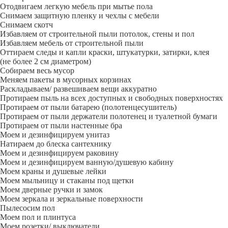
Отодвигаем легкую мебель при мытье пола
Снимаем защитную пленку и чехлы с мебели
Снимаем скотч
Избавляем от строительной пыли потолок, стены и пол
Избавляем мебель от строительной пыли
Оттираем следы и капли краски, штукатурки, затирки, клея
(не более 2 см диаметром)
Собираем весь мусор
Меняем пакеты в мусорных корзинах
Раскладываем/ развешиваем вещи аккуратно
Протираем пыль на всех доступных и свободных поверхностях
Протираем от пыли батарею (полотенцесушитель)
Протираем от пыли держатели полотенец и туалетной бумаги
Протираем от пыли настенные бра
Моем и дезинфицируем унитаз
Натираем до блеска сантехнику
Моем и дезинфицируем раковину
Моем и дезинфицируем ванную/душевую кабину
Моем краны и душевые лейки
Моем мыльницу и стаканы под щетки
Моем дверные ручки и замок
Моем зеркала и зеркальные поверхности
Пылесосим пол
Моем пол и плинтуса
Моем розетки/ выключатели