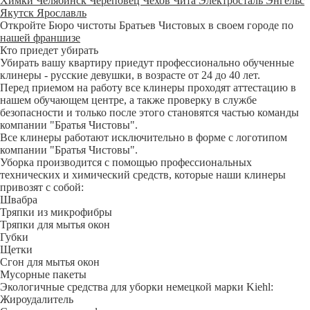
Химки
Челябинск
Череповец
Чехов
Чита
Электросталь
Энгельс
Якутск
Ярославль
Откройте Бюро чистоты Братьев Чистовых в своем городе по
нашей франшизе
Кто приедет убирать
Убирать вашу квартиру приедут профессионально обученные
клинеры - русские девушки, в возрасте от 24 до 40 лет.
Перед приемом на работу все клинеры проходят аттестацию в
нашем обучающем центре, а также проверку в службе
безопасности и только после этого становятся частью команды
компании "Братья Чистовы".
Все клинеры работают исключительно в форме с логотипом
компании "Братья Чистовы".
Уборка производится с помощью профессиональных
технических и химический средств, которые наши клинеры
привозят с собой:
Швабра
Тряпки из микрофибры
Тряпки для мытья окон
Губки
Щетки
Сгон для мытья окон
Мусорные пакеты
Экологичные средства для уборки немецкой марки Kiehl:
Жироудалитель