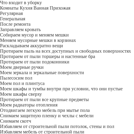
Что входит в уборку
Регу­лярная
Гене­ральная
После ремонта
Заправляем кровать
Собираем мусор и меняем мешки
Меняем мусорные мешки в корзинах
Раскладываем аккуратно вещи
Протираем пыль на всех доступных и свободных поверхностях
Протираем от пыли торшеры и настенные бра
Протираем от пыли подоконники
Моем дверные ручки
Моем зеркала и зеркальные поверхности
Пылесосим пол
Моем пол и плинтуса
Моем шкафы и тумбы внутри при условии, что они пустые
Моем шкафы сверху
Протираем от пыли все крупные предметы
Моем радиаторы отопления
Отодвигаем легкую мебель при мытье пола
Снимаем защитную пленку и чехлы с мебели
Снимаем скотч
Избавляем от строительной пыли потолок, стены и пол
Избавляем мебель от строительной пыли