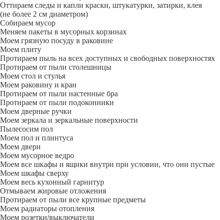
Оттираем следы и капли краски, штукатурки, затирки, клея
(не более 2 см диаметром)
Собираем мусор
Меняем пакеты в мусорных корзинах
Моем грязную посуду в раковине
Моем плиту
Протираем пыль на всех доступных и свободных поверхностях
Протираем от пыли столешницы
Моем стол и стулья
Моем раковину и кран
Протираем от пыли настенные бра
Протираем от пыли подоконники
Моем дверные ручки
Моем зеркала и зеркальные поверхности
Пылесосим пол
Моем пол и плинтуса
Моем двери
Моем мусорное ведро
Моем все шкафы и ящики внутри при условии, что они пустые
Моем шкафы сверху
Моем весь кухонный гарнитур
Отмываем жировые отложения
Протираем от пыли все крупные предметы
Моем радиаторы отопления
Моем розетки/выключатели