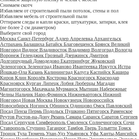
Снимаем скотч
Избавляем от строительной пыли потолок, стены и пол
Избавляем мебель от строительной пыли
Оттираем следы и капли краски, штукатурки, затирки, клея
(не более 2 см диаметром)
Выберите свой город
Москва
Санкт-Петербург
Адлер
Апрелевка
Архангельск
Астрахань
Балашиха
Батайск
Благовещенск
Брянск
Великий
Новгород
Видное
Владивосток
Владимир
Волгоград
Вологда
Воронеж
Геленджик
Грозный
Дзержинск
Дмитров
Долгопрудный
Домодедово
Екатеринбург
Жуковский
Зеленогорск
Зеленоград
Иваново
Ивантеевка
Иркутск
Истра
Йошкар-Ола
Казань
Калининград
Калуга
Каспийск
Кашира
Киров
Клин
Королёв
Кострома
Красногорск
Краснодар
Красноярск
Курган
Липецк
Лобня
Люберцы
Магадан
Магнитогорск
Махачкала
Мурманск
Мытищи
Набережные
Челны
Нальчик
Наро-Фоминск
Нижневартовск
Нижний
Новгород
Новая Москва
Новокузнецк
Новороссийск
Новосибирск
Ногинск
Обнинск
Одинцово
Омск
Павловский
Посад
Пенза
Пермь
Подольск
Пушкино
Пятигорск
Раменское
Реутов
Ростов-на-Дону
Рязань
Самара
Саранск
Саратов
Сергиев
Посад
Серпухов
Симферополь
Смоленск
Солнечногорск
Сочи
Ставрополь
Ступино
Таганрог
Тамбов
Тверь
Тольятти
Томск
Троицк
Тула
Тюмень
Улан-Удэ
Ульяновск
Уфа
Ханты-Мансийск