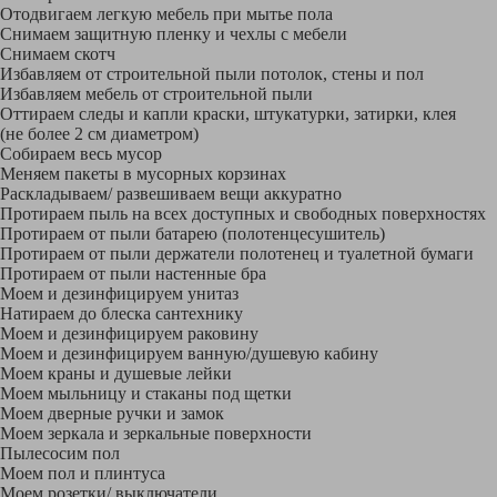
Отодвигаем легкую мебель при мытье пола
Снимаем защитную пленку и чехлы с мебели
Снимаем скотч
Избавляем от строительной пыли потолок, стены и пол
Избавляем мебель от строительной пыли
Оттираем следы и капли краски, штукатурки, затирки, клея
(не более 2 см диаметром)
Собираем весь мусор
Меняем пакеты в мусорных корзинах
Раскладываем/ развешиваем вещи аккуратно
Протираем пыль на всех доступных и свободных поверхностях
Протираем от пыли батарею (полотенцесушитель)
Протираем от пыли держатели полотенец и туалетной бумаги
Протираем от пыли настенные бра
Моем и дезинфицируем унитаз
Натираем до блеска сантехнику
Моем и дезинфицируем раковину
Моем и дезинфицируем ванную/душевую кабину
Моем краны и душевые лейки
Моем мыльницу и стаканы под щетки
Моем дверные ручки и замок
Моем зеркала и зеркальные поверхности
Пылесосим пол
Моем пол и плинтуса
Моем розетки/ выключатели