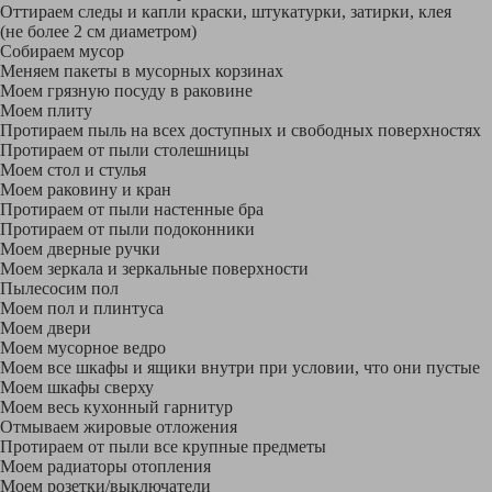
Оттираем следы и капли краски, штукатурки, затирки, клея
(не более 2 см диаметром)
Собираем мусор
Меняем пакеты в мусорных корзинах
Моем грязную посуду в раковине
Моем плиту
Протираем пыль на всех доступных и свободных поверхностях
Протираем от пыли столешницы
Моем стол и стулья
Моем раковину и кран
Протираем от пыли настенные бра
Протираем от пыли подоконники
Моем дверные ручки
Моем зеркала и зеркальные поверхности
Пылесосим пол
Моем пол и плинтуса
Моем двери
Моем мусорное ведро
Моем все шкафы и ящики внутри при условии, что они пустые
Моем шкафы сверху
Моем весь кухонный гарнитур
Отмываем жировые отложения
Протираем от пыли все крупные предметы
Моем радиаторы отопления
Моем розетки/выключатели