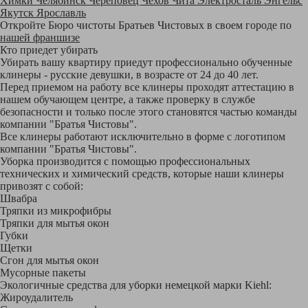
Химки
Челябинск
Череповец
Чехов
Чита
Электросталь
Энгельс
Якутск
Ярославль
Откройте Бюро чистоты Братьев Чистовых в своем городе по
нашей франшизе
Кто приедет убирать
Убирать вашу квартиру приедут профессионально обученные
клинеры - русские девушки, в возрасте от 24 до 40 лет.
Перед приемом на работу все клинеры проходят аттестацию в
нашем обучающем центре, а также проверку в службе
безопасности и только после этого становятся частью команды
компании "Братья Чистовы".
Все клинеры работают исключительно в форме с логотипом
компании "Братья Чистовы".
Уборка производится с помощью профессиональных
технических и химический средств, которые наши клинеры
привозят с собой:
Швабра
Тряпки из микрофибры
Тряпки для мытья окон
Губки
Щетки
Сгон для мытья окон
Мусорные пакеты
Экологичные средства для уборки немецкой марки Kiehl:
Жироудалитель