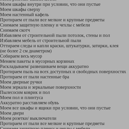
Моем шкафы внутри при условии, что они пустые
Моем шкафы сверху
Моем настенный кафель
Протираем от пыли все мелкие и крупные предметы
Снимаем защитную пленку и чехлы с мебели
Снимаем скотч
Избавляем от строительной пыли потолок, стены и пол
Избавляем мебель от строительной пыли
Оттираем следы и капли краски, штукатурки, затирки, клея
(не более 2 см диаметром)
Собираем весь мусор
Меняем пакеты в мусорных корзинах
Раскладываем/ развешиваем вещи аккуратно
Протираем пыль на всех доступных и свободных поверхностях
Протираем от пыли настенные бра
Моем дверные ручки
Моем зеркала и зеркальные поверхности
Пылесосим коврик и пол
Моем пол и плинтуса
Аккуратно расставляем обувь
Моем все шкафы и ящики при условии, что они пустые
Моем двери
Моем розетки/ выключатели
Протираем от пыли все мелкие и крупные предметы
Снимаем защитную пленку и чехлы с мебели