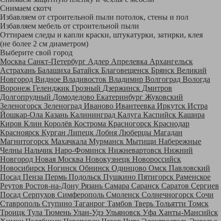
Снимаем скотч
Избавляем от строительной пыли потолок, стены и пол
Избавляем мебель от строительной пыли
Оттираем следы и капли краски, штукатурки, затирки, клея
(не более 2 см диаметром)
Выберите свой город
Москва
Санкт-Петербург
Адлер
Апрелевка
Архангельск
Астрахань
Балашиха
Батайск
Благовещенск
Брянск
Великий
Новгород
Видное
Владивосток
Владимир
Волгоград
Вологда
Воронеж
Геленджик
Грозный
Дзержинск
Дмитров
Долгопрудный
Домодедово
Екатеринбург
Жуковский
Зеленогорск
Зеленоград
Иваново
Ивантеевка
Иркутск
Истра
Йошкар-Ола
Казань
Калининград
Калуга
Каспийск
Кашира
Киров
Клин
Королёв
Кострома
Красногорск
Краснодар
Красноярск
Курган
Липецк
Лобня
Люберцы
Магадан
Магнитогорск
Махачкала
Мурманск
Мытищи
Набережные
Челны
Нальчик
Наро-Фоминск
Нижневартовск
Нижний
Новгород
Новая Москва
Новокузнецк
Новороссийск
Новосибирск
Ногинск
Обнинск
Одинцово
Омск
Павловский
Посад
Пенза
Пермь
Подольск
Пушкино
Пятигорск
Раменское
Реутов
Ростов-на-Дону
Рязань
Самара
Саранск
Саратов
Сергиев
Посад
Серпухов
Симферополь
Смоленск
Солнечногорск
Сочи
Ставрополь
Ступино
Таганрог
Тамбов
Тверь
Тольятти
Томск
Троицк
Тула
Тюмень
Улан-Удэ
Ульяновск
Уфа
Ханты-Мансийск