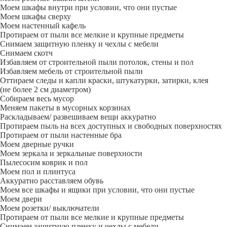
Моем шкафы внутри при условии, что они пустые
Моем шкафы сверху
Моем настенный кафель
Протираем от пыли все мелкие и крупные предметы
Снимаем защитную пленку и чехлы с мебели
Снимаем скотч
Избавляем от строительной пыли потолок, стены и пол
Избавляем мебель от строительной пыли
Оттираем следы и капли краски, штукатурки, затирки, клея
(не более 2 см диаметром)
Собираем весь мусор
Меняем пакеты в мусорных корзинах
Раскладываем/ развешиваем вещи аккуратно
Протираем пыль на всех доступных и свободных поверхностях
Протираем от пыли настенные бра
Моем дверные ручки
Моем зеркала и зеркальные поверхности
Пылесосим коврик и пол
Моем пол и плинтуса
Аккуратно расставляем обувь
Моем все шкафы и ящики при условии, что они пустые
Моем двери
Моем розетки/ выключатели
Протираем от пыли все мелкие и крупные предметы
Снимаем защитную пленку и чехлы с мебели