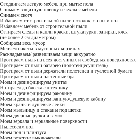
Отодвигаем легкую мебель при мытье пола
Снимаем защитную пленку и чехлы с мебели
Снимаем скотч
Избавляем от строительной пыли потолок, стены и пол
Избавляем мебель от строительной пыли
Оттираем следы и капли краски, штукатурки, затирки, клея
(не более 2 см диаметром)
Собираем весь мусор
Меняем пакеты в мусорных корзинах
Раскладываем/ развешиваем вещи аккуратно
Протираем пыль на всех доступных и свободных поверхностях
Протираем от пыли батарею (полотенцесушитель)
Протираем от пыли держатели полотенец и туалетной бумаги
Протираем от пыли настенные бра
Моем и дезинфицируем унитаз
Натираем до блеска сантехнику
Моем и дезинфицируем раковину
Моем и дезинфицируем ванную/душевую кабину
Моем краны и душевые лейки
Моем мыльницу и стаканы под щетки
Моем дверные ручки и замок
Моем зеркала и зеркальные поверхности
Пылесосим пол
Моем пол и плинтуса
Моем розетки/ выключатели