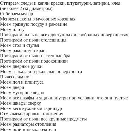
Оттираем следы и капли краски, штукатурки, затирки, клея
(не более 2 см диаметром)
Собираем мусор
Меняем пакеты в мусорных корзинах
Моем грязную посуду в раковине
Моем плиту
Протираем пыль на всех доступных и свободных поверхностях
Протираем от пыли столешницы
Моем стол и стулья
Моем раковину и кран
Протираем от пыли настенные бра
Протираем от пыли подоконники
Моем дверные ручки
Моем зеркала и зеркальные поверхности
Пылесосим пол
Моем пол и плинтуса
Моем двери
Моем мусорное ведро
Моем все шкафы и ящики внутри при условии, что они пустые
Моем шкафы сверху
Моем весь кухонный гарнитур
Отмываем жировые отложения
Протираем от пыли все крупные предметы
Моем радиаторы отопления
Моем розетки/выключатели