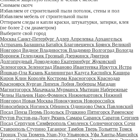
Снимаем скотч
Избавляем от строительной пыли потолок, стены и пол
Избавляем мебель от строительной пыли
Оттираем следы и капли краски, штукатурки, затирки, клея
(не более 2 см диаметром)
Выберите свой город
Москва
Санкт-Петербург
Адлер
Апрелевка
Архангельск
Астрахань
Балашиха
Батайск
Благовещенск
Брянск
Великий
Новгород
Видное
Владивосток
Владимир
Волгоград
Вологда
Воронеж
Геленджик
Грозный
Дзержинск
Дмитров
Долгопрудный
Домодедово
Екатеринбург
Жуковский
Зеленогорск
Зеленоград
Иваново
Ивантеевка
Иркутск
Истра
Йошкар-Ола
Казань
Калининград
Калуга
Каспийск
Кашира
Киров
Клин
Королёв
Кострома
Красногорск
Краснодар
Красноярск
Курган
Липецк
Лобня
Люберцы
Магадан
Магнитогорск
Махачкала
Мурманск
Мытищи
Набережные
Челны
Нальчик
Наро-Фоминск
Нижневартовск
Нижний
Новгород
Новая Москва
Новокузнецк
Новороссийск
Новосибирск
Ногинск
Обнинск
Одинцово
Омск
Павловский
Посад
Пенза
Пермь
Подольск
Пушкино
Пятигорск
Раменское
Реутов
Ростов-на-Дону
Рязань
Самара
Саранск
Саратов
Сергиев
Посад
Серпухов
Симферополь
Смоленск
Солнечногорск
Сочи
Ставрополь
Ступино
Таганрог
Тамбов
Тверь
Тольятти
Томск
Троицк
Тула
Тюмень
Улан-Удэ
Ульяновск
Уфа
Ханты-Мансийск