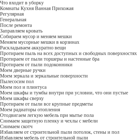
Что входит в уборку
Регу­лярная
Гене­ральная
После ремонта
Заправляем кровать
Собираем мусор и меняем мешки
Меняем мусорные мешки в корзинах
Раскладываем аккуратно вещи
Протираем пыль на всех доступных и свободных поверхностях
Протираем от пыли торшеры и настенные бра
Протираем от пыли подоконники
Моем дверные ручки
Моем зеркала и зеркальные поверхности
Пылесосим пол
Моем пол и плинтуса
Моем шкафы и тумбы внутри при условии, что они пустые
Моем шкафы сверху
Протираем от пыли все крупные предметы
Моем радиаторы отопления
Отодвигаем легкую мебель при мытье пола
Снимаем защитную пленку и чехлы с мебели
Снимаем скотч
Избавляем от строительной пыли потолок, стены и пол
Избавляем мебель от строительной пыли