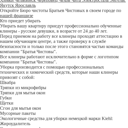
Химки
Челябинск
Череповец
Чехов
Чита
Электросталь
Энгельс
Якутск
Ярославль
Откройте Бюро чистоты Братьев Чистовых в своем городе по
нашей франшизе
Кто приедет убирать
Убирать вашу квартиру приедут профессионально обученные
клинеры - русские девушки, в возрасте от 24 до 40 лет.
Перед приемом на работу все клинеры проходят аттестацию в
нашем обучающем центре, а также проверку в службе
безопасности и только после этого становятся частью команды
компании "Братья Чистовы".
Все клинеры работают исключительно в форме с логотипом
компании "Братья Чистовы".
Уборка производится с помощью профессиональных
технических и химический средств, которые наши клинеры
привозят с собой:
Швабра
Тряпки из микрофибры
Тряпки для мытья окон
Губки
Щетки
Сгон для мытья окон
Мусорные пакеты
Экологичные средства для уборки немецкой марки Kiehl:
Жироудалитель