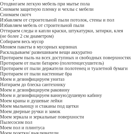
Отодвигаем легкую мебель при мытье пола
Снимаем защитную пленку и чехлы с мебели
Снимаем скотч
Избавляем от строительной пыли потолок, стены и пол
Избавляем мебель от строительной пыли
Оттираем следы и капли краски, штукатурки, затирки, клея
(не более 2 см диаметром)
Собираем весь мусор
Меняем пакеты в мусорных корзинах
Раскладываем/ развешиваем вещи аккуратно
Протираем пыль на всех доступных и свободных поверхностях
Протираем от пыли батарею (полотенцесушитель)
Протираем от пыли держатели полотенец и туалетной бумаги
Протираем от пыли настенные бра
Моем и дезинфицируем унитаз
Натираем до блеска сантехнику
Моем и дезинфицируем раковину
Моем и дезинфицируем ванную/душевую кабину
Моем краны и душевые лейки
Моем мыльницу и стаканы под щетки
Моем дверные ручки и замок
Моем зеркала и зеркальные поверхности
Пылесосим пол
Моем пол и плинтуса
Моем розетки/ выключатели