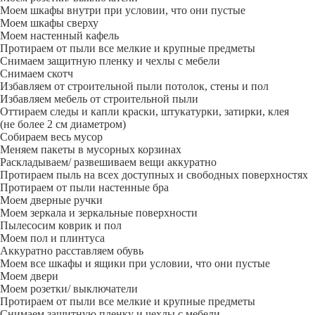
Моем шкафы внутри при условии, что они пустые
Моем шкафы сверху
Моем настенный кафель
Протираем от пыли все мелкие и крупные предметы
Снимаем защитную пленку и чехлы с мебели
Снимаем скотч
Избавляем от строительной пыли потолок, стены и пол
Избавляем мебель от строительной пыли
Оттираем следы и капли краски, штукатурки, затирки, клея
(не более 2 см диаметром)
Собираем весь мусор
Меняем пакеты в мусорных корзинах
Раскладываем/ развешиваем вещи аккуратно
Протираем пыль на всех доступных и свободных поверхностях
Протираем от пыли настенные бра
Моем дверные ручки
Моем зеркала и зеркальные поверхности
Пылесосим коврик и пол
Моем пол и плинтуса
Аккуратно расставляем обувь
Моем все шкафы и ящики при условии, что они пустые
Моем двери
Моем розетки/ выключатели
Протираем от пыли все мелкие и крупные предметы
Снимаем защитную пленку и чехлы с мебели