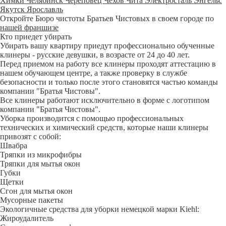
Химки
Челябинск
Череповец
Чехов
Чита
Электросталь
Энгельс
Якутск
Ярославль
Откройте Бюро чистоты Братьев Чистовых в своем городе по
нашей франшизе
Кто приедет убирать
Убирать вашу квартиру приедут профессионально обученные
клинеры - русские девушки, в возрасте от 24 до 40 лет.
Перед приемом на работу все клинеры проходят аттестацию в
нашем обучающем центре, а также проверку в службе
безопасности и только после этого становятся частью команды
компании "Братья Чистовы".
Все клинеры работают исключительно в форме с логотипом
компании "Братья Чистовы".
Уборка производится с помощью профессиональных
технических и химический средств, которые наши клинеры
привозят с собой:
Швабра
Тряпки из микрофибры
Тряпки для мытья окон
Губки
Щетки
Сгон для мытья окон
Мусорные пакеты
Экологичные средства для уборки немецкой марки Kiehl:
Жироудалитель