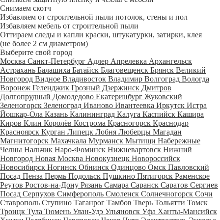
Снимаем скотч
Избавляем от строительной пыли потолок, стены и пол
Избавляем мебель от строительной пыли
Оттираем следы и капли краски, штукатурки, затирки, клея
(не более 2 см диаметром)
Выберите свой город
Москва
Санкт-Петербург
Адлер
Апрелевка
Архангельск
Астрахань
Балашиха
Батайск
Благовещенск
Брянск
Великий
Новгород
Видное
Владивосток
Владимир
Волгоград
Вологда
Воронеж
Геленджик
Грозный
Дзержинск
Дмитров
Долгопрудный
Домодедово
Екатеринбург
Жуковский
Зеленогорск
Зеленоград
Иваново
Ивантеевка
Иркутск
Истра
Йошкар-Ола
Казань
Калининград
Калуга
Каспийск
Кашира
Киров
Клин
Королёв
Кострома
Красногорск
Краснодар
Красноярск
Курган
Липецк
Лобня
Люберцы
Магадан
Магнитогорск
Махачкала
Мурманск
Мытищи
Набережные
Челны
Нальчик
Наро-Фоминск
Нижневартовск
Нижний
Новгород
Новая Москва
Новокузнецк
Новороссийск
Новосибирск
Ногинск
Обнинск
Одинцово
Омск
Павловский
Посад
Пенза
Пермь
Подольск
Пушкино
Пятигорск
Раменское
Реутов
Ростов-на-Дону
Рязань
Самара
Саранск
Саратов
Сергиев
Посад
Серпухов
Симферополь
Смоленск
Солнечногорск
Сочи
Ставрополь
Ступино
Таганрог
Тамбов
Тверь
Тольятти
Томск
Троицк
Тула
Тюмень
Улан-Удэ
Ульяновск
Уфа
Ханты-Мансийск