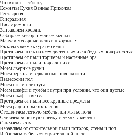
Что входит в уборку
Регу­лярная
Гене­ральная
После ремонта
Заправляем кровать
Собираем мусор и меняем мешки
Меняем мусорные мешки в корзинах
Раскладываем аккуратно вещи
Протираем пыль на всех доступных и свободных поверхностях
Протираем от пыли торшеры и настенные бра
Протираем от пыли подоконники
Моем дверные ручки
Моем зеркала и зеркальные поверхности
Пылесосим пол
Моем пол и плинтуса
Моем шкафы и тумбы внутри при условии, что они пустые
Моем шкафы сверху
Протираем от пыли все крупные предметы
Моем радиаторы отопления
Отодвигаем легкую мебель при мытье пола
Снимаем защитную пленку и чехлы с мебели
Снимаем скотч
Избавляем от строительной пыли потолок, стены и пол
Избавляем мебель от строительной пыли