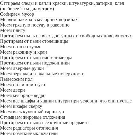
Оттираем следы и капли краски, штукатурки, затирки, клея
(не более 2 см диаметром)
Собираем мусор
Меняем пакеты в мусорных корзинах
Моем грязную посуду в раковине
Моем плиту
Протираем пыль на всех доступных и свободных поверхностях
Протираем от пыли столешницы
Моем стол и стулья
Моем раковину и кран
Протираем от пыли настенные бра
Протираем от пыли подоконники
Моем дверные ручки
Моем зеркала и зеркальные поверхности
Пылесосим пол
Моем пол и плинтуса
Моем двери
Моем мусорное ведро
Моем все шкафы и ящики внутри при условии, что они пустые
Моем шкафы сверху
Моем весь кухонный гарнитур
Отмываем жировые отложения
Протираем от пыли все крупные предметы
Моем радиаторы отопления
Моем розетки/выключатели