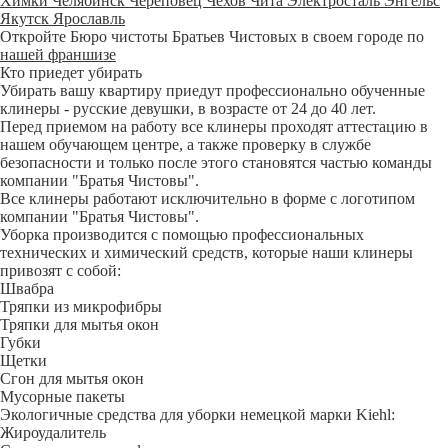
Химки
Челябинск
Череповец
Чехов
Чита
Электросталь
Энгельс
Якутск
Ярославль
Откройте Бюро чистоты Братьев Чистовых в своем городе по
нашей франшизе
Кто приедет убирать
Убирать вашу квартиру приедут профессионально обученные
клинеры - русские девушки, в возрасте от 24 до 40 лет.
Перед приемом на работу все клинеры проходят аттестацию в
нашем обучающем центре, а также проверку в службе
безопасности и только после этого становятся частью команды
компании "Братья Чистовы".
Все клинеры работают исключительно в форме с логотипом
компании "Братья Чистовы".
Уборка производится с помощью профессиональных
технических и химический средств, которые наши клинеры
привозят с собой:
Швабра
Тряпки из микрофибры
Тряпки для мытья окон
Губки
Щетки
Сгон для мытья окон
Мусорные пакеты
Экологичные средства для уборки немецкой марки Kiehl:
Жироудалитель