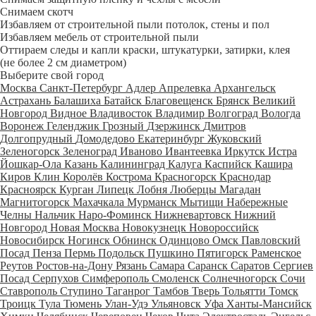
Снимаем скотч
Избавляем от строительной пыли потолок, стены и пол
Избавляем мебель от строительной пыли
Оттираем следы и капли краски, штукатурки, затирки, клея
(не более 2 см диаметром)
Выберите свой город
Москва
Санкт-Петербург
Адлер
Апрелевка
Архангельск
Астрахань
Балашиха
Батайск
Благовещенск
Брянск
Великий
Новгород
Видное
Владивосток
Владимир
Волгоград
Вологда
Воронеж
Геленджик
Грозный
Дзержинск
Дмитров
Долгопрудный
Домодедово
Екатеринбург
Жуковский
Зеленогорск
Зеленоград
Иваново
Ивантеевка
Иркутск
Истра
Йошкар-Ола
Казань
Калининград
Калуга
Каспийск
Кашира
Киров
Клин
Королёв
Кострома
Красногорск
Краснодар
Красноярск
Курган
Липецк
Лобня
Люберцы
Магадан
Магнитогорск
Махачкала
Мурманск
Мытищи
Набережные
Челны
Нальчик
Наро-Фоминск
Нижневартовск
Нижний
Новгород
Новая Москва
Новокузнецк
Новороссийск
Новосибирск
Ногинск
Обнинск
Одинцово
Омск
Павловский
Посад
Пенза
Пермь
Подольск
Пушкино
Пятигорск
Раменское
Реутов
Ростов-на-Дону
Рязань
Самара
Саранск
Саратов
Сергиев
Посад
Серпухов
Симферополь
Смоленск
Солнечногорск
Сочи
Ставрополь
Ступино
Таганрог
Тамбов
Тверь
Тольятти
Томск
Троицк
Тула
Тюмень
Улан-Удэ
Ульяновск
Уфа
Ханты-Мансийск