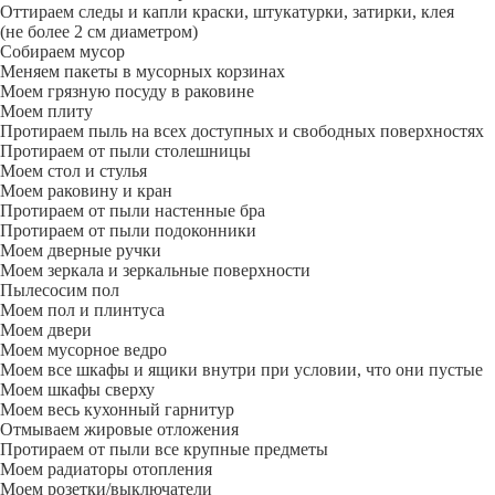
Оттираем следы и капли краски, штукатурки, затирки, клея
(не более 2 см диаметром)
Собираем мусор
Меняем пакеты в мусорных корзинах
Моем грязную посуду в раковине
Моем плиту
Протираем пыль на всех доступных и свободных поверхностях
Протираем от пыли столешницы
Моем стол и стулья
Моем раковину и кран
Протираем от пыли настенные бра
Протираем от пыли подоконники
Моем дверные ручки
Моем зеркала и зеркальные поверхности
Пылесосим пол
Моем пол и плинтуса
Моем двери
Моем мусорное ведро
Моем все шкафы и ящики внутри при условии, что они пустые
Моем шкафы сверху
Моем весь кухонный гарнитур
Отмываем жировые отложения
Протираем от пыли все крупные предметы
Моем радиаторы отопления
Моем розетки/выключатели