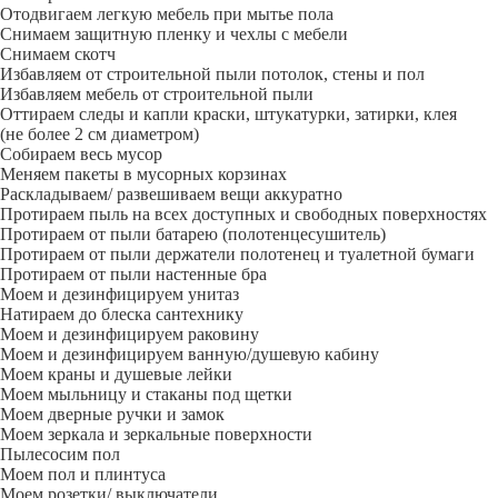
Отодвигаем легкую мебель при мытье пола
Снимаем защитную пленку и чехлы с мебели
Снимаем скотч
Избавляем от строительной пыли потолок, стены и пол
Избавляем мебель от строительной пыли
Оттираем следы и капли краски, штукатурки, затирки, клея
(не более 2 см диаметром)
Собираем весь мусор
Меняем пакеты в мусорных корзинах
Раскладываем/ развешиваем вещи аккуратно
Протираем пыль на всех доступных и свободных поверхностях
Протираем от пыли батарею (полотенцесушитель)
Протираем от пыли держатели полотенец и туалетной бумаги
Протираем от пыли настенные бра
Моем и дезинфицируем унитаз
Натираем до блеска сантехнику
Моем и дезинфицируем раковину
Моем и дезинфицируем ванную/душевую кабину
Моем краны и душевые лейки
Моем мыльницу и стаканы под щетки
Моем дверные ручки и замок
Моем зеркала и зеркальные поверхности
Пылесосим пол
Моем пол и плинтуса
Моем розетки/ выключатели