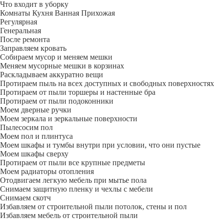
Что входит в уборку
Регу­лярная
Гене­ральная
После ремонта
Заправляем кровать
Собираем мусор и меняем мешки
Меняем мусорные мешки в корзинах
Раскладываем аккуратно вещи
Протираем пыль на всех доступных и свободных поверхностях
Протираем от пыли торшеры и настенные бра
Протираем от пыли подоконники
Моем дверные ручки
Моем зеркала и зеркальные поверхности
Пылесосим пол
Моем пол и плинтуса
Моем шкафы и тумбы внутри при условии, что они пустые
Моем шкафы сверху
Протираем от пыли все крупные предметы
Моем радиаторы отопления
Отодвигаем легкую мебель при мытье пола
Снимаем защитную пленку и чехлы с мебели
Снимаем скотч
Избавляем от строительной пыли потолок, стены и пол
Избавляем мебель от строительной пыли