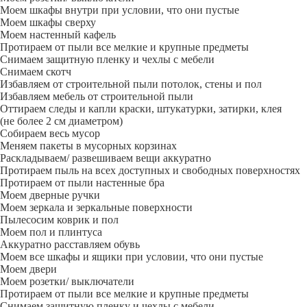
Моем шкафы внутри при условии, что они пустые
Моем шкафы сверху
Моем настенный кафель
Протираем от пыли все мелкие и крупные предметы
Снимаем защитную пленку и чехлы с мебели
Снимаем скотч
Избавляем от строительной пыли потолок, стены и пол
Избавляем мебель от строительной пыли
Оттираем следы и капли краски, штукатурки, затирки, клея
(не более 2 см диаметром)
Собираем весь мусор
Меняем пакеты в мусорных корзинах
Раскладываем/ развешиваем вещи аккуратно
Протираем пыль на всех доступных и свободных поверхностях
Протираем от пыли настенные бра
Моем дверные ручки
Моем зеркала и зеркальные поверхности
Пылесосим коврик и пол
Моем пол и плинтуса
Аккуратно расставляем обувь
Моем все шкафы и ящики при условии, что они пустые
Моем двери
Моем розетки/ выключатели
Протираем от пыли все мелкие и крупные предметы
Снимаем защитную пленку и чехлы с мебели