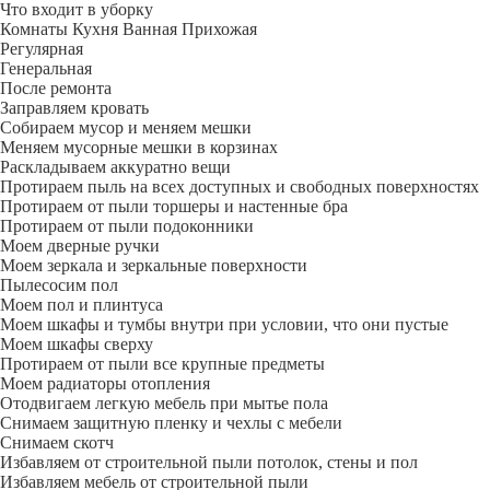
Что входит в уборку
Регу­лярная
Гене­ральная
После ремонта
Заправляем кровать
Собираем мусор и меняем мешки
Меняем мусорные мешки в корзинах
Раскладываем аккуратно вещи
Протираем пыль на всех доступных и свободных поверхностях
Протираем от пыли торшеры и настенные бра
Протираем от пыли подоконники
Моем дверные ручки
Моем зеркала и зеркальные поверхности
Пылесосим пол
Моем пол и плинтуса
Моем шкафы и тумбы внутри при условии, что они пустые
Моем шкафы сверху
Протираем от пыли все крупные предметы
Моем радиаторы отопления
Отодвигаем легкую мебель при мытье пола
Снимаем защитную пленку и чехлы с мебели
Снимаем скотч
Избавляем от строительной пыли потолок, стены и пол
Избавляем мебель от строительной пыли