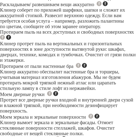
Раскладываем/ развешиваем вещи аккуратно
Клинер соберет по прихожей шарфики, шапки и сложит их
аккуратной стопкой. Развесит верхнюю одежду. Если вам
требуется особая услуга – например, разложить палантины
по цветам, сообщите об этом заранее оператору.
Протираем пыль на всех доступных и свободных поверхностях
Клинер протрет пыль на вертикальных и горизонтальных
поверхностях в зоне доступности вытянутой руки: шкафах,
дверцах, технике, комодах и тумбочках. Очистит от грязи полки
и этажерки.
Протираем от пыли настенные бра
Клинер аккуратно обеспылит настенные бра и торшеры,
учитывая материал изготовления абажуров. Мы не будем
протирать мокрой тряпкой нежный атлас или царапать
стильную лампу в стиле лофт из нержавейки.
Моем дверные ручки
Протрет все дверные ручки входной и внутренней двери сухой
и влажной тряпкой, при необходимости дезинфицирует
поверхность.
Моем зеркала и зеркальные поверхности
Клинер вымоет зеркала и зеркальные фасады. Отмоет
стеклянные поверхности стеллажей, шкафов. Очистит
свободные от вещей стеклянные полки.