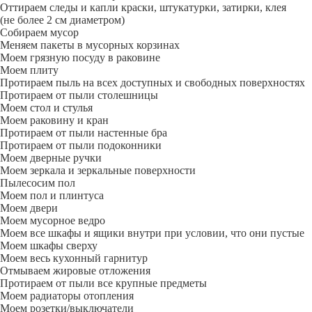
Оттираем следы и капли краски, штукатурки, затирки, клея
(не более 2 см диаметром)
Собираем мусор
Меняем пакеты в мусорных корзинах
Моем грязную посуду в раковине
Моем плиту
Протираем пыль на всех доступных и свободных поверхностях
Протираем от пыли столешницы
Моем стол и стулья
Моем раковину и кран
Протираем от пыли настенные бра
Протираем от пыли подоконники
Моем дверные ручки
Моем зеркала и зеркальные поверхности
Пылесосим пол
Моем пол и плинтуса
Моем двери
Моем мусорное ведро
Моем все шкафы и ящики внутри при условии, что они пустые
Моем шкафы сверху
Моем весь кухонный гарнитур
Отмываем жировые отложения
Протираем от пыли все крупные предметы
Моем радиаторы отопления
Моем розетки/выключатели