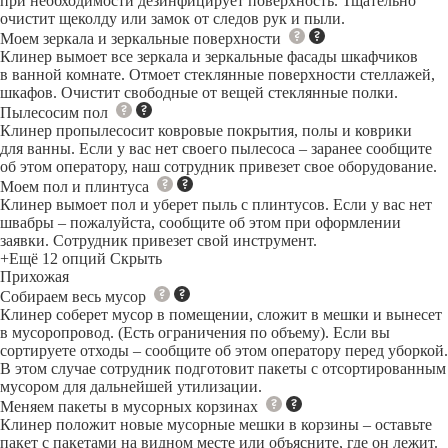
при необходимости дезинфицирует поверхность. Тщательно
очистит щеколду или замок от следов рук и пыли.
Моем зеркала и зеркальные поверхности
Клинер вымоет все зеркала и зеркальные фасады шкафчиков
в ванной комнате. Отмоет стеклянные поверхности стеллажей,
шкафов. Очистит свободные от вещей стеклянные полки.
Пылесосим пол
Клинер пропылесосит ковровые покрытия, полы и коврики
для ванны. Если у вас нет своего пылесоса – заранее сообщите
об этом оператору, наш сотрудник привезет свое оборудование.
Моем пол и плинтуса
Клинер вымоет пол и уберет пыль с плинтусов. Если у вас нет
швабры – пожалуйста, сообщите об этом при оформлении
заявки. Сотрудник привезет свой инструмент.
+Ещё 12 опций
Скрыть
Прихожая
Собираем весь мусор
Клинер соберет мусор в помещении, сложит в мешки и вынесет
в мусоропровод. (Есть ограничения по объему). Если вы
сортируете отходы – сообщите об этом оператору перед уборкой.
В этом случае сотрудник подготовит пакеты с отсортированным
мусором для дальнейшей утилизации.
Меняем пакеты в мусорных корзинах
Клинер положит новые мусорные мешки в корзины – оставьте
пакет с пакетами на видном месте или объясните, где он лежит.