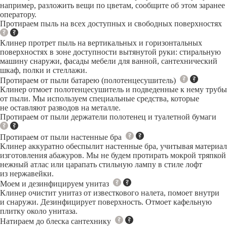
например, разложить вещи по цветам, сообщите об этом заранее
оператору.
Протираем пыль на всех доступных и свободных поверхностях
Клинер протрет пыль на вертикальных и горизонтальных
поверхностях в зоне доступности вытянутой руки: стиральную
машину снаружи, фасады мебели для ванной, сантехнический
шкаф, полки и стеллажи.
Протираем от пыли батарею (полотенцесушитель)
Клинер отмоет полотенцесушитель и подведенные к нему трубы
от пыли. Мы используем специальные средства, которые
не оставляют разводов на металле.
Протираем от пыли держатели полотенец и туалетной бумаги
Протираем от пыли настенные бра
Клинер аккуратно обеспылит настенные бра, учитывая материал
изготовления абажуров. Мы не будем протирать мокрой тряпкой
нежный атлас или царапать стильную лампу в стиле лофт
из нержавейки.
Моем и дезинфицируем унитаз
Клинер очистит унитаз от известкового налета, помоет внутри
и снаружи. Дезинфицирует поверхность. Отмоет кафельную
плитку около унитаза.
Натираем до блеска сантехнику