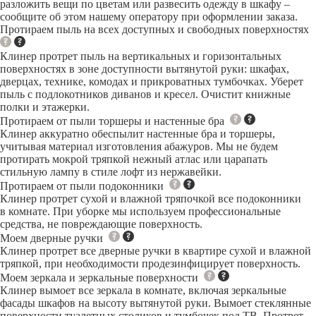
разложить вещи по цветам или развесить одежду в шкафу –
сообщите об этом нашему оператору при оформлении заказа.
Протираем пыль на всех доступных и свободных поверхностях
Клинер протрет пыль на вертикальных и горизонтальных
поверхностях в зоне доступности вытянутой руки: шкафах,
дверцах, технике, комодах и прикроватных тумбочках. Уберет
пыль с подлокотников диванов и кресел. Очистит книжные
полки и этажерки.
Протираем от пыли торшеры и настенные бра
Клинер аккуратно обеспылит настенные бра и торшеры,
учитывая материал изготовления абажуров. Мы не будем
протирать мокрой тряпкой нежный атлас или царапать
стильную лампу в стиле лофт из нержавейки.
Протираем от пыли подоконники
Клинер протрет сухой и влажной тряпочкой все подоконники
в комнате. При уборке мы используем профессиональные
средства, не повреждающие поверхность.
Моем дверные ручки
Клинер протрет все дверные ручки в квартире сухой и влажной
тряпкой, при необходимости продезинфицирует поверхность.
Моем зеркала и зеркальные поверхности
Клинер вымоет все зеркала в комнате, включая зеркальные
фасады шкафов на высоту вытянутой руки. Вымоет стеклянные
поверхности туалетных столиков и тумбочек под ТВ. Протрет