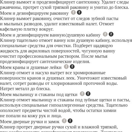
Клинер вымоет и продезинфицирует сантехнику. Удалит следы
ржавчины, протрет сухой тряпкой раковину и унитаз до блеска.
Моем и дезинфицируем раковину
Клинер вымоет раковину, очистит от следов зубной пасты
и мыльных разводов, удалит известковый налет. Отмоет
кафельную плитку вокруг.
Моем и дезинфицируем ванную/душевую кабину
Клинер тщательно отмоет ванну или душевую кабину, используя
специальные средства для очистки. Подберет щадящую
жидкость для акриловых поверхностей, чугунную ванну
очистит профессиональным раствором. После мытья
продезинфицирует сантехнические изделия.
Моем краны и душевые лейки
Клинер отмоет и насухо вытрет все хромированные
поверхности кранов и душевых леек. Уничтожит известковый
налет, сотрет разводы от хлорированной проточной воды.
Натрет металл до блеска.
Моем мыльницу и стаканы под щетки
Клинер отмоет мыльницу и стаканы под зубные щетки и пасты,
используя специальные гипоаллергенные средства. Тщательно
ополоснет предметы чистой водой, чтобы остатки химии
не попали на кожу рук и лица.
Моем дверные ручки и замок
Клинер протрет дверные ручки сухой и влажной тряпкой,