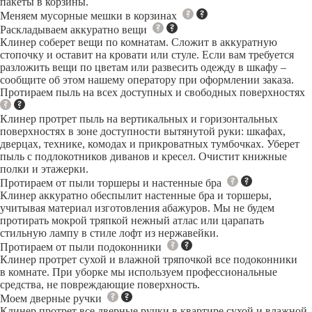
пакеты в корзины.
Меняем мусорные мешки в корзинах
Раскладываем аккуратно вещи
Клинер соберет вещи по комнатам. Сложит в аккуратную
стопочку и оставит на кровати или стуле. Если вам требуется
разложить вещи по цветам или развесить одежду в шкафу –
сообщите об этом нашему оператору при оформлении заказа.
Протираем пыль на всех доступных и свободных поверхностях
Клинер протрет пыль на вертикальных и горизонтальных
поверхностях в зоне доступности вытянутой руки: шкафах,
дверцах, технике, комодах и прикроватных тумбочках. Уберет
пыль с подлокотников диванов и кресел. Очистит книжные
полки и этажерки.
Протираем от пыли торшеры и настенные бра
Клинер аккуратно обеспылит настенные бра и торшеры,
учитывая материал изготовления абажуров. Мы не будем
протирать мокрой тряпкой нежный атлас или царапать
стильную лампу в стиле лофт из нержавейки.
Протираем от пыли подоконники
Клинер протрет сухой и влажной тряпочкой все подоконники
в комнате. При уборке мы используем профессиональные
средства, не повреждающие поверхность.
Моем дверные ручки
Клинер протрет все дверные ручки в квартире сухой и влажной