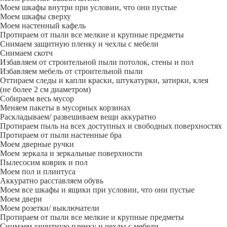
Моем шкафы внутри при условии, что они пустые
Моем шкафы сверху
Моем настенный кафель
Протираем от пыли все мелкие и крупные предметы
Снимаем защитную пленку и чехлы с мебели
Снимаем скотч
Избавляем от строительной пыли потолок, стены и пол
Избавляем мебель от строительной пыли
Оттираем следы и капли краски, штукатурки, затирки, клея
(не более 2 см диаметром)
Собираем весь мусор
Меняем пакеты в мусорных корзинах
Раскладываем/ развешиваем вещи аккуратно
Протираем пыль на всех доступных и свободных поверхностях
Протираем от пыли настенные бра
Моем дверные ручки
Моем зеркала и зеркальные поверхности
Пылесосим коврик и пол
Моем пол и плинтуса
Аккуратно расставляем обувь
Моем все шкафы и ящики при условии, что они пустые
Моем двери
Моем розетки/ выключатели
Протираем от пыли все мелкие и крупные предметы
Снимаем защитную пленку и чехлы с мебели