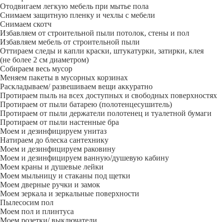
Отодвигаем легкую мебель при мытье пола
Снимаем защитную пленку и чехлы с мебели
Снимаем скотч
Избавляем от строительной пыли потолок, стены и пол
Избавляем мебель от строительной пыли
Оттираем следы и капли краски, штукатурки, затирки, клея
(не более 2 см диаметром)
Собираем весь мусор
Меняем пакеты в мусорных корзинах
Раскладываем/ развешиваем вещи аккуратно
Протираем пыль на всех доступных и свободных поверхностях
Протираем от пыли батарею (полотенцесушитель)
Протираем от пыли держатели полотенец и туалетной бумаги
Протираем от пыли настенные бра
Моем и дезинфицируем унитаз
Натираем до блеска сантехнику
Моем и дезинфицируем раковину
Моем и дезинфицируем ванную/душевую кабину
Моем краны и душевые лейки
Моем мыльницу и стаканы под щетки
Моем дверные ручки и замок
Моем зеркала и зеркальные поверхности
Пылесосим пол
Моем пол и плинтуса
Моем розетки/ выключатели