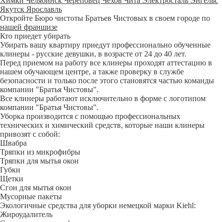
Химки
Челябинск
Череповец
Чехов
Чита
Электросталь
Энгельс
Якутск
Ярославль
Откройте Бюро чистоты Братьев Чистовых в своем городе по
нашей франшизе
Кто приедет убирать
Убирать вашу квартиру приедут профессионально обученные
клинеры - русские девушки, в возрасте от 24 до 40 лет.
Перед приемом на работу все клинеры проходят аттестацию в
нашем обучающем центре, а также проверку в службе
безопасности и только после этого становятся частью команды
компании "Братья Чистовы".
Все клинеры работают исключительно в форме с логотипом
компании "Братья Чистовы".
Уборка производится с помощью профессиональных
технических и химический средств, которые наши клинеры
привозят с собой:
Швабра
Тряпки из микрофибры
Тряпки для мытья окон
Губки
Щетки
Сгон для мытья окон
Мусорные пакеты
Экологичные средства для уборки немецкой марки Kiehl:
Жироудалитель