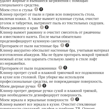
удалит жирные и въевшиеся загрязнения с помощью
специального средства.
Моем стол и стулья
Клинер протрет от пыли и грязи всю поверхность стола,
включая ножки. А также вымоет кухонные стулья, очистит
уголок и табуретки, вытряхнет пыль из текстильных сидушек.
Моем раковину и кран
Клинер вымоет раковину и очистит смеситель от ржавчины
и известкового налета. После мытья обязательно
продезинфицирует кухонную сантехнику.
Протираем от пыли настенные бра
Клинер аккуратно обеспылит настенные бра, учитывая материал
изготовления абажуров. Мы не будем протирать мокрой тряпкой
нежный атлас или царапать стильную лампу в стиле лофт
из нержавейки.
Протираем от пыли подоконники
Клинер протрет сухой и влажной тряпочкой все подоконники
в кухне или столовой. При уборке мы используем
профессиональные средства, не повреждающие поверхность.
Моем дверные ручки
Клинер протрет дверные ручки сухой и влажной тряпкой,
при необходимости дезинфицирует поверхность.
Моем зеркала и зеркальные поверхности
Клинер вымоет все зеркала в кухне. Очистит стеклянные
поверхности стеллажей, шкафов и тумбочек ТВ. Отмоет