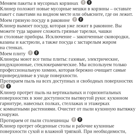
Меняем пакеты в мусорных корзинах
Клинер положит новые мусорные мешки в корзины – оставьте
пакет с пакетами на видном месте или объясните, где он лежит.
Моем грязную посуду в раковине
Клинер вымоет посуду, которая уже лежит в раковине. Вы
можете туда заранее сложить грязные тарелки, чашки
и столовые приборы. Исключение – закопченные сковородки,
казаны и кастрюли, а также посуда с застарелым жиром
на стенках.
Моем плиту
Клинеры моют все типы плиты: газовые, электрические,
индукционные, стеклокерамические. Мы используем только
профессиональную химию, которая бережно очищает самые
привередливые в уходе поверхности.
Протираем пыль на всех доступных и свободных поверхностях
Клинер протрет пыль на вертикальных и горизонтальных
поверхностях в зоне доступности вытянутой руки: кухонном
гарнитуре, навесных полках, стеллажах и этажерках
с комнатными растениями. Очистит от пыли кухонную вытяжку
снаружи.
Протираем от пыли столешницы
Клинер протрет обеденные столы и рабочие кухонные
поверхности сухой и влажной тряпкой. При необходимости,