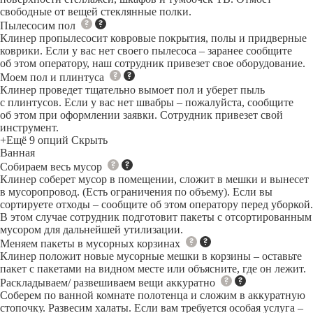
свободные от вещей стеклянные полки.
Пылесосим пол
Клинер пропылесосит ковровые покрытия, полы и придверные
коврики. Если у вас нет своего пылесоса – заранее сообщите
об этом оператору, наш сотрудник привезет свое оборудование.
Моем пол и плинтуса
Клинер проведет тщательно вымоет пол и уберет пыль
с плинтусов. Если у вас нет швабры – пожалуйста, сообщите
об этом при оформлении заявки. Сотрудник привезет свой
инструмент.
+Ещё 9 опций
Скрыть
Ванная
Собираем весь мусор
Клинер соберет мусор в помещении, сложит в мешки и вынесет
в мусоропровод. (Есть ограничения по объему). Если вы
сортируете отходы – сообщите об этом оператору перед уборкой.
В этом случае сотрудник подготовит пакеты с отсортированным
мусором для дальнейшей утилизации.
Меняем пакеты в мусорных корзинах
Клинер положит новые мусорные мешки в корзины – оставьте
пакет с пакетами на видном месте или объясните, где он лежит.
Раскладываем/ развешиваем вещи аккуратно
Соберем по ванной комнате полотенца и сложим в аккуратную
стопочку. Развесим халаты. Если вам требуется особая услуга –