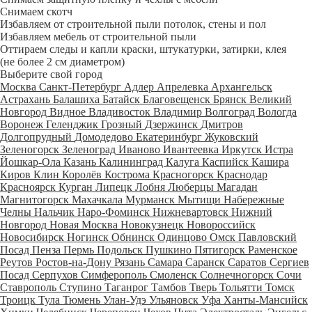
Снимаем скотч
Избавляем от строительной пыли потолок, стены и пол
Избавляем мебель от строительной пыли
Оттираем следы и капли краски, штукатурки, затирки, клея
(не более 2 см диаметром)
Выберите свой город
Москва
Санкт-Петербург
Адлер
Апрелевка
Архангельск
Астрахань
Балашиха
Батайск
Благовещенск
Брянск
Великий
Новгород
Видное
Владивосток
Владимир
Волгоград
Вологда
Воронеж
Геленджик
Грозный
Дзержинск
Дмитров
Долгопрудный
Домодедово
Екатеринбург
Жуковский
Зеленогорск
Зеленоград
Иваново
Ивантеевка
Иркутск
Истра
Йошкар-Ола
Казань
Калининград
Калуга
Каспийск
Кашира
Киров
Клин
Королёв
Кострома
Красногорск
Краснодар
Красноярск
Курган
Липецк
Лобня
Люберцы
Магадан
Магнитогорск
Махачкала
Мурманск
Мытищи
Набережные
Челны
Нальчик
Наро-Фоминск
Нижневартовск
Нижний
Новгород
Новая Москва
Новокузнецк
Новороссийск
Новосибирск
Ногинск
Обнинск
Одинцово
Омск
Павловский
Посад
Пенза
Пермь
Подольск
Пушкино
Пятигорск
Раменское
Реутов
Ростов-на-Дону
Рязань
Самара
Саранск
Саратов
Сергиев
Посад
Серпухов
Симферополь
Смоленск
Солнечногорск
Сочи
Ставрополь
Ступино
Таганрог
Тамбов
Тверь
Тольятти
Томск
Троицк
Тула
Тюмень
Улан-Удэ
Ульяновск
Уфа
Ханты-Мансийск