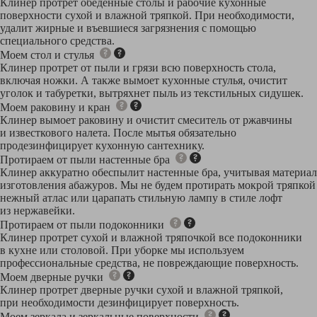
Клинер протрет обеденные столы и рабочие кухонные
поверхности сухой и влажной тряпкой. При необходимости,
удалит жирные и въевшиеся загрязнения с помощью
специального средства.
Моем стол и стулья
Клинер протрет от пыли и грязи всю поверхность стола,
включая ножки. А также вымоет кухонные стулья, очистит
уголок и табуретки, вытряхнет пыль из текстильных сидушек.
Моем раковину и кран
Клинер вымоет раковину и очистит смеситель от ржавчины
и известкового налета. После мытья обязательно
продезинфицирует кухонную сантехнику.
Протираем от пыли настенные бра
Клинер аккуратно обеспылит настенные бра, учитывая материал
изготовления абажуров. Мы не будем протирать мокрой тряпкой
нежный атлас или царапать стильную лампу в стиле лофт
из нержавейки.
Протираем от пыли подоконники
Клинер протрет сухой и влажной тряпочкой все подоконники
в кухне или столовой. При уборке мы используем
профессиональные средства, не повреждающие поверхность.
Моем дверные ручки
Клинер протрет дверные ручки сухой и влажной тряпкой,
при необходимости дезинфицирует поверхность.
Моем зеркала и зеркальные поверхности