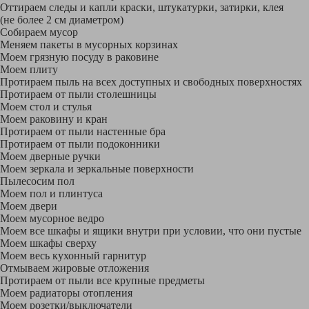
Оттираем следы и капли краски, штукатурки, затирки, клея
(не более 2 см диаметром)
Собираем мусор
Меняем пакеты в мусорных корзинах
Моем грязную посуду в раковине
Моем плиту
Протираем пыль на всех доступных и свободных поверхностях
Протираем от пыли столешницы
Моем стол и стулья
Моем раковину и кран
Протираем от пыли настенные бра
Протираем от пыли подоконники
Моем дверные ручки
Моем зеркала и зеркальные поверхности
Пылесосим пол
Моем пол и плинтуса
Моем двери
Моем мусорное ведро
Моем все шкафы и ящики внутри при условии, что они пустые
Моем шкафы сверху
Моем весь кухонный гарнитур
Отмываем жировые отложения
Протираем от пыли все крупные предметы
Моем радиаторы отопления
Моем розетки/выключатели