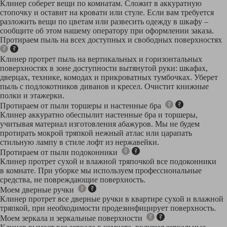
Клинер соберет вещи по комнатам. Сложит в аккуратную
стопочку и оставит на кровати или стуле. Если вам требуется
разложить вещи по цветам или развесить одежду в шкафу –
сообщите об этом нашему оператору при оформлении заказа.
Протираем пыль на всех доступных и свободных поверхностях
Клинер протрет пыль на вертикальных и горизонтальных
поверхностях в зоне доступности вытянутой руки: шкафах,
дверцах, технике, комодах и прикроватных тумбочках. Уберет
пыль с подлокотников диванов и кресел. Очистит книжные
полки и этажерки.
Протираем от пыли торшеры и настенные бра
Клинер аккуратно обеспылит настенные бра и торшеры,
учитывая материал изготовления абажуров. Мы не будем
протирать мокрой тряпкой нежный атлас или царапать
стильную лампу в стиле лофт из нержавейки.
Протираем от пыли подоконники
Клинер протрет сухой и влажной тряпочкой все подоконники
в комнате. При уборке мы используем профессиональные
средства, не повреждающие поверхность.
Моем дверные ручки
Клинер протрет все дверные ручки в квартире сухой и влажной
тряпкой, при необходимости продезинфицирует поверхность.
Моем зеркала и зеркальные поверхности