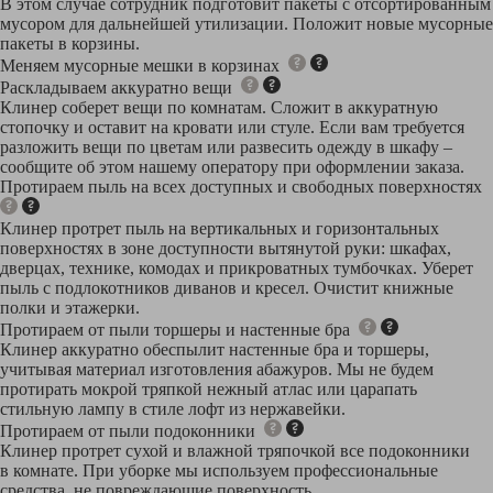
В этом случае сотрудник подготовит пакеты с отсортированным
мусором для дальнейшей утилизации. Положит новые мусорные
пакеты в корзины.
Меняем мусорные мешки в корзинах
Раскладываем аккуратно вещи
Клинер соберет вещи по комнатам. Сложит в аккуратную
стопочку и оставит на кровати или стуле. Если вам требуется
разложить вещи по цветам или развесить одежду в шкафу –
сообщите об этом нашему оператору при оформлении заказа.
Протираем пыль на всех доступных и свободных поверхностях
Клинер протрет пыль на вертикальных и горизонтальных
поверхностях в зоне доступности вытянутой руки: шкафах,
дверцах, технике, комодах и прикроватных тумбочках. Уберет
пыль с подлокотников диванов и кресел. Очистит книжные
полки и этажерки.
Протираем от пыли торшеры и настенные бра
Клинер аккуратно обеспылит настенные бра и торшеры,
учитывая материал изготовления абажуров. Мы не будем
протирать мокрой тряпкой нежный атлас или царапать
стильную лампу в стиле лофт из нержавейки.
Протираем от пыли подоконники
Клинер протрет сухой и влажной тряпочкой все подоконники
в комнате. При уборке мы используем профессиональные
средства, не повреждающие поверхность.