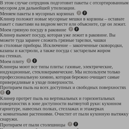
В этом случае сотрудник подготовит пакеты с отсортированным
мусором для дальнейшей утилизации.
Меняем пакеты в мусорных корзинах
Клинер положит новые мусорные мешки в корзины – оставьте
пакет с пакетами на видном месте или объясните, где он лежит.
Моем грязную посуду в раковине
Клинер вымоет посуду, которая уже лежит в раковине. Вы
можете туда заранее сложить грязные тарелки, чашки
и столовые приборы. Исключение – закопченные сковородки,
казаны и кастрюли, а также посуда с застарелым жиром
на стенках.
Моем плиту
Клинеры моют все типы плиты: газовые, электрические,
индукционные, стеклокерамические. Мы используем только
профессиональную химию, которая бережно очищает самые
привередливые в уходе поверхности.
Протираем пыль на всех доступных и свободных поверхностях
Клинер протрет пыль на вертикальных и горизонтальных
поверхностях в зоне доступности вытянутой руки: кухонном
гарнитуре, навесных полках, стеллажах и этажерках
с комнатными растениями. Очистит от пыли кухонную вытяжку
снаружи.
Протираем от пыли столешницы