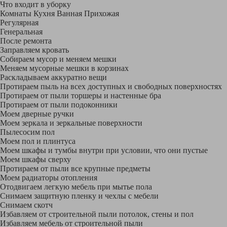
Что входит в уборку
Регу­лярная
Гене­ральная
После ремонта
Заправляем кровать
Собираем мусор и меняем мешки
Меняем мусорные мешки в корзинах
Раскладываем аккуратно вещи
Протираем пыль на всех доступных и свободных поверхностях
Протираем от пыли торшеры и настенные бра
Протираем от пыли подоконники
Моем дверные ручки
Моем зеркала и зеркальные поверхности
Пылесосим пол
Моем пол и плинтуса
Моем шкафы и тумбы внутри при условии, что они пустые
Моем шкафы сверху
Протираем от пыли все крупные предметы
Моем радиаторы отопления
Отодвигаем легкую мебель при мытье пола
Снимаем защитную пленку и чехлы с мебели
Снимаем скотч
Избавляем от строительной пыли потолок, стены и пол
Избавляем мебель от строительной пыли