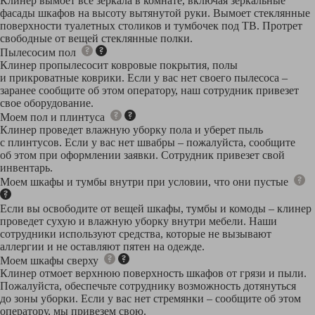
Клинер вымоет все зеркала в комнате, включая зеркальные
фасады шкафов на высоту вытянутой руки. Вымоет стеклянные
поверхности туалетных столиков и тумбочек под ТВ. Протрет
свободные от вещей стеклянные полки.
Пылесосим пол
Клинер пропылесосит ковровые покрытия, полы
и прикроватные коврики. Если у вас нет своего пылесоса –
заранее сообщите об этом оператору, наш сотрудник привезет
свое оборудование.
Моем пол и плинтуса
Клинер проведет влажную уборку пола и уберет пыль
с плинтусов. Если у вас нет швабры – пожалуйста, сообщите
об этом при оформлении заявки. Сотрудник привезет свой
инвентарь.
Моем шкафы и тумбы внутри при условии, что они пустые
Если вы освободите от вещей шкафы, тумбы и комоды – клинер
проведет сухую и влажную уборку внутри мебели. Наши
сотрудники используют средства, которые не вызывают
аллергии и не оставляют пятен на одежде.
Моем шкафы сверху
Клинер отмоет верхнюю поверхность шкафов от грязи и пыли.
Пожалуйста, обеспечьте сотруднику возможность дотянуться
до зоны уборки. Если у вас нет стремянки – сообщите об этом
оператору, мы привезем свою.