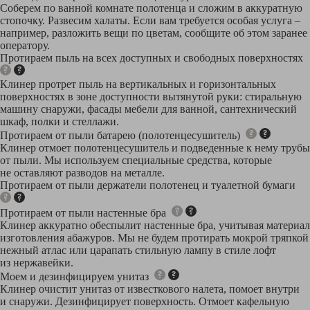
Соберем по ванной комнате полотенца и сложим в аккуратную
стопочку. Развесим халаты. Если вам требуется особая услуга –
например, разложить вещи по цветам, сообщите об этом заранее
оператору.
Протираем пыль на всех доступных и свободных поверхностях
Клинер протрет пыль на вертикальных и горизонтальных
поверхностях в зоне доступности вытянутой руки: стиральную
машину снаружи, фасады мебели для ванной, сантехнический
шкаф, полки и стеллажи.
Протираем от пыли батарею (полотенцесушитель)
Клинер отмоет полотенцесушитель и подведенные к нему трубы
от пыли. Мы используем специальные средства, которые
не оставляют разводов на металле.
Протираем от пыли держатели полотенец и туалетной бумаги
Протираем от пыли настенные бра
Клинер аккуратно обеспылит настенные бра, учитывая материал
изготовления абажуров. Мы не будем протирать мокрой тряпкой
нежный атлас или царапать стильную лампу в стиле лофт
из нержавейки.
Моем и дезинфицируем унитаз
Клинер очистит унитаз от известкового налета, помоет внутри
и снаружи. Дезинфицирует поверхность. Отмоет кафельную