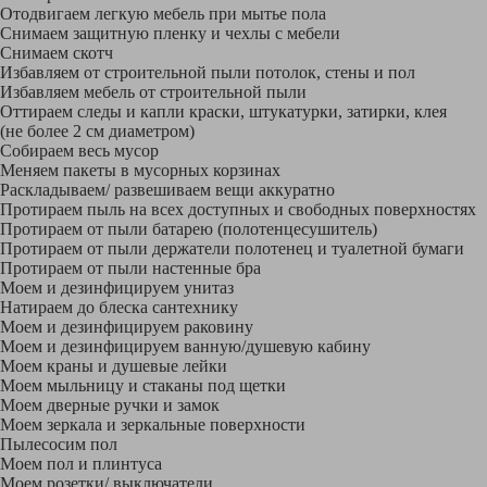
Отодвигаем легкую мебель при мытье пола
Снимаем защитную пленку и чехлы с мебели
Снимаем скотч
Избавляем от строительной пыли потолок, стены и пол
Избавляем мебель от строительной пыли
Оттираем следы и капли краски, штукатурки, затирки, клея
(не более 2 см диаметром)
Собираем весь мусор
Меняем пакеты в мусорных корзинах
Раскладываем/ развешиваем вещи аккуратно
Протираем пыль на всех доступных и свободных поверхностях
Протираем от пыли батарею (полотенцесушитель)
Протираем от пыли держатели полотенец и туалетной бумаги
Протираем от пыли настенные бра
Моем и дезинфицируем унитаз
Натираем до блеска сантехнику
Моем и дезинфицируем раковину
Моем и дезинфицируем ванную/душевую кабину
Моем краны и душевые лейки
Моем мыльницу и стаканы под щетки
Моем дверные ручки и замок
Моем зеркала и зеркальные поверхности
Пылесосим пол
Моем пол и плинтуса
Моем розетки/ выключатели