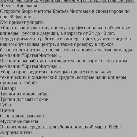
Химки
Челябинск
Череповец
Чехов
Чита
Электросталь
Энгельс
Якутск
Ярославль
Откройте Бюро чистоты Братьев Чистовых в своем городе по
нашей франшизе
Кто приедет убирать
Убирать вашу квартиру приедут профессионально обученные
клинеры - русские девушки, в возрасте от 24 до 40 лет.
Перед приемом на работу все клинеры проходят аттестацию в
нашем обучающем центре, а также проверку в службе
безопасности и только после этого становятся частью команды
компании "Братья Чистовы".
Все клинеры работают исключительно в форме с логотипом
компании "Братья Чистовы".
Уборка производится с помощью профессиональных
технических и химический средств, которые наши клинеры
привозят с собой:
Швабра
Тряпки из микрофибры
Тряпки для мытья окон
Губки
Щетки
Сгон для мытья окон
Мусорные пакеты
Экологичные средства для уборки немецкой марки Kiehl:
Жироудалитель