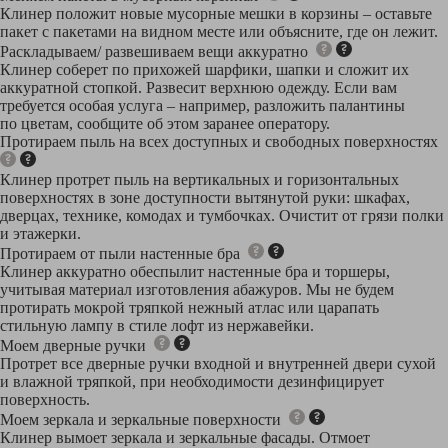
Клинер положит новые мусорные мешки в корзины – оставьте
пакет с пакетами на видном месте или объясните, где он лежит.
Раскладываем/ развешиваем вещи аккуратно
Клинер соберет по прихожей шарфики, шапки и сложит их
аккуратной стопкой. Развесит верхнюю одежду. Если вам
требуется особая услуга – например, разложить палантины
по цветам, сообщите об этом заранее оператору.
Протираем пыль на всех доступных и свободных поверхностях
Клинер протрет пыль на вертикальных и горизонтальных
поверхностях в зоне доступности вытянутой руки: шкафах,
дверцах, технике, комодах и тумбочках. Очистит от грязи полки
и этажерки.
Протираем от пыли настенные бра
Клинер аккуратно обеспылит настенные бра и торшеры,
учитывая материал изготовления абажуров. Мы не будем
протирать мокрой тряпкой нежный атлас или царапать
стильную лампу в стиле лофт из нержавейки.
Моем дверные ручки
Протрет все дверные ручки входной и внутренней двери сухой
и влажной тряпкой, при необходимости дезинфицирует
поверхность.
Моем зеркала и зеркальные поверхности
Клинер вымоет зеркала и зеркальные фасады. Отмоет