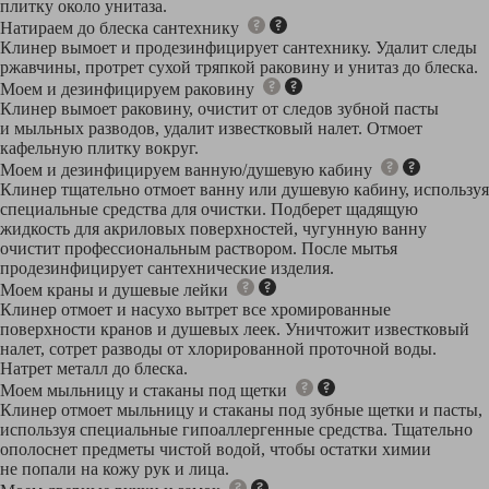
плитку около унитаза.
Натираем до блеска сантехнику
Клинер вымоет и продезинфицирует сантехнику. Удалит следы
ржавчины, протрет сухой тряпкой раковину и унитаз до блеска.
Моем и дезинфицируем раковину
Клинер вымоет раковину, очистит от следов зубной пасты
и мыльных разводов, удалит известковый налет. Отмоет
кафельную плитку вокруг.
Моем и дезинфицируем ванную/душевую кабину
Клинер тщательно отмоет ванну или душевую кабину, используя
специальные средства для очистки. Подберет щадящую
жидкость для акриловых поверхностей, чугунную ванну
очистит профессиональным раствором. После мытья
продезинфицирует сантехнические изделия.
Моем краны и душевые лейки
Клинер отмоет и насухо вытрет все хромированные
поверхности кранов и душевых леек. Уничтожит известковый
налет, сотрет разводы от хлорированной проточной воды.
Натрет металл до блеска.
Моем мыльницу и стаканы под щетки
Клинер отмоет мыльницу и стаканы под зубные щетки и пасты,
используя специальные гипоаллергенные средства. Тщательно
ополоснет предметы чистой водой, чтобы остатки химии
не попали на кожу рук и лица.