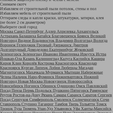
Снимаем скотч
Избавляем от строительной пыли потолок, стены и пол
Избавляем мебель от строительной пыли
Оттираем следы и капли краски, штукатурки, затирки, клея
(не более 2 см диаметром)
Выберите свой город
Москва
Санкт-Петербург
Адлер
Апрелевка
Архангельск
Астрахань
Балашиха
Батайск
Благовещенск
Брянск
Великий
Новгород
Видное
Владивосток
Владимир
Волгоград
Вологда
Воронеж
Геленджик
Грозный
Дзержинск
Дмитров
Долгопрудный
Домодедово
Екатеринбург
Жуковский
Зеленогорск
Зеленоград
Иваново
Ивантеевка
Иркутск
Истра
Йошкар-Ола
Казань
Калининград
Калуга
Каспийск
Кашира
Киров
Клин
Королёв
Кострома
Красногорск
Краснодар
Красноярск
Курган
Липецк
Лобня
Люберцы
Магадан
Магнитогорск
Махачкала
Мурманск
Мытищи
Набережные
Челны
Нальчик
Наро-Фоминск
Нижневартовск
Нижний
Новгород
Новая Москва
Новокузнецк
Новороссийск
Новосибирск
Ногинск
Обнинск
Одинцово
Омск
Павловский
Посад
Пенза
Пермь
Подольск
Пушкино
Пятигорск
Раменское
Реутов
Ростов-на-Дону
Рязань
Самара
Саранск
Саратов
Сергиев
Посад
Серпухов
Симферополь
Смоленск
Солнечногорск
Сочи
Ставрополь
Ступино
Таганрог
Тамбов
Тверь
Тольятти
Томск
Троицк
Тула
Тюмень
Улан-Удэ
Ульяновск
Уфа
Ханты-Мансийск