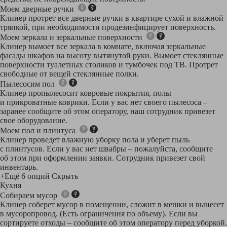
Моем дверные ручки
Клинер протрет все дверные ручки в квартире сухой и влажной
тряпкой, при необходимости продезинфицирует поверхность.
Моем зеркала и зеркальные поверхности
Клинер вымоет все зеркала в комнате, включая зеркальные
фасады шкафов на высоту вытянутой руки. Вымоет стеклянные
поверхности туалетных столиков и тумбочек под ТВ. Протрет
свободные от вещей стеклянные полки.
Пылесосим пол
Клинер пропылесосит ковровые покрытия, полы
и прикроватные коврики. Если у вас нет своего пылесоса –
заранее сообщите об этом оператору, наш сотрудник привезет
свое оборудование.
Моем пол и плинтуса
Клинер проведет влажную уборку пола и уберет пыль
с плинтусов. Если у вас нет швабры – пожалуйста, сообщите
об этом при оформлении заявки. Сотрудник привезет свой
инвентарь.
+Ещё 6 опций
Скрыть
Кухня
Собираем мусор
Клинер соберет мусор в помещении, сложит в мешки и вынесет
в мусоропровод. (Есть ограничения по объему). Если вы
сортируете отходы – сообщите об этом оператору перед уборкой.