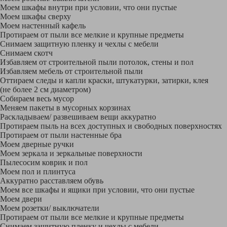
Моем шкафы внутри при условии, что они пустые
Моем шкафы сверху
Моем настенный кафель
Протираем от пыли все мелкие и крупные предметы
Снимаем защитную пленку и чехлы с мебели
Снимаем скотч
Избавляем от строительной пыли потолок, стены и пол
Избавляем мебель от строительной пыли
Оттираем следы и капли краски, штукатурки, затирки, клея
(не более 2 см диаметром)
Собираем весь мусор
Меняем пакеты в мусорных корзинах
Раскладываем/ развешиваем вещи аккуратно
Протираем пыль на всех доступных и свободных поверхностях
Протираем от пыли настенные бра
Моем дверные ручки
Моем зеркала и зеркальные поверхности
Пылесосим коврик и пол
Моем пол и плинтуса
Аккуратно расставляем обувь
Моем все шкафы и ящики при условии, что они пустые
Моем двери
Моем розетки/ выключатели
Протираем от пыли все мелкие и крупные предметы
Снимаем защитную пленку и чехлы с мебели