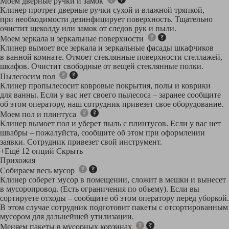
Моем дверные ручки и замок
Клинер протрет дверные ручки сухой и влажной тряпкой,
при необходимости дезинфицирует поверхность. Тщательно
очистит щеколду или замок от следов рук и пыли.
Моем зеркала и зеркальные поверхности
Клинер вымоет все зеркала и зеркальные фасады шкафчиков
в ванной комнате. Отмоет стеклянные поверхности стеллажей,
шкафов. Очистит свободные от вещей стеклянные полки.
Пылесосим пол
Клинер пропылесосит ковровые покрытия, полы и коврики
для ванны. Если у вас нет своего пылесоса – заранее сообщите
об этом оператору, наш сотрудник привезет свое оборудование.
Моем пол и плинтуса
Клинер вымоет пол и уберет пыль с плинтусов. Если у вас нет
швабры – пожалуйста, сообщите об этом при оформлении
заявки. Сотрудник привезет свой инструмент.
+Ещё 12 опций
Скрыть
Прихожая
Собираем весь мусор
Клинер соберет мусор в помещении, сложит в мешки и вынесет
в мусоропровод. (Есть ограничения по объему). Если вы
сортируете отходы – сообщите об этом оператору перед уборкой.
В этом случае сотрудник подготовит пакеты с отсортированным
мусором для дальнейшей утилизации.
Меняем пакеты в мусорных корзинах