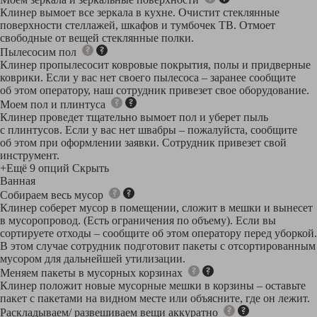
Клинер вымоет все зеркала в кухне. Очистит стеклянные
поверхности стеллажей, шкафов и тумбочек ТВ. Отмоет
свободные от вещей стеклянные полки.
Пылесосим пол
Клинер пропылесосит ковровые покрытия, полы и придверные
коврики. Если у вас нет своего пылесоса – заранее сообщите
об этом оператору, наш сотрудник привезет свое оборудование.
Моем пол и плинтуса
Клинер проведет тщательно вымоет пол и уберет пыль
с плинтусов. Если у вас нет швабры – пожалуйста, сообщите
об этом при оформлении заявки. Сотрудник привезет свой
инструмент.
+Ещё 9 опций
Скрыть
Ванная
Собираем весь мусор
Клинер соберет мусор в помещении, сложит в мешки и вынесет
в мусоропровод. (Есть ограничения по объему). Если вы
сортируете отходы – сообщите об этом оператору перед уборкой.
В этом случае сотрудник подготовит пакеты с отсортированным
мусором для дальнейшей утилизации.
Меняем пакеты в мусорных корзинах
Клинер положит новые мусорные мешки в корзины – оставьте
пакет с пакетами на видном месте или объясните, где он лежит.
Раскладываем/ развешиваем вещи аккуратно