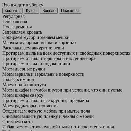
Что входит в уборку
Регу­лярная
Гене­ральная
После ремонта
Заправляем кровать
Собираем мусор и меняем мешки
Меняем мусорные мешки в корзинах
Раскладываем аккуратно вещи
Протираем пыль на всех доступных и свободных поверхностях
Протираем от пыли торшеры и настенные бра
Протираем от пыли подоконники
Моем дверные ручки
Моем зеркала и зеркальные поверхности
Пылесосим пол
Моем пол и плинтуса
Моем шкафы и тумбы внутри при условии, что они пустые
Моем шкафы сверху
Протираем от пыли все крупные предметы
Моем радиаторы отопления
Отодвигаем легкую мебель при мытье пола
Снимаем защитную пленку и чехлы с мебели
Снимаем скотч
Избавляем от строительной пыли потолок, стены и пол