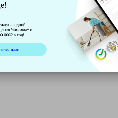
е!
международной
ратья Чистовы» и
0 000₽ в год!
изнес-план
ирмы Soteco, а также утюг, ведро, парогенератор, аппарат д