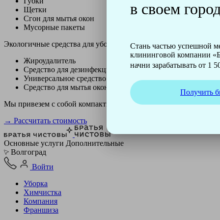
Губки
в своем город
Щетки
Сгон для мытья окон
Мусорные пакеты
Экологичные средства для уборки немецкой марки Kiehl:
Стань частью успешной 
клининговой компании «Б
Жироудалитель
начни зарабатывать от 1 50
Средство для дезинфекции
Универсальное средство
Средство для мытья окон
Получить б
Мы привезем с собой компактный профессиональный пылесос ф
→ Рассчитать стоимость
Основные услуги
Дополнительные
Волгоград
Войти
Уборка
Химчистка
Компания
Франшиза