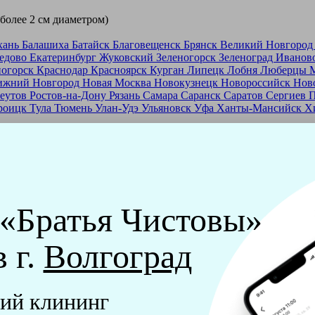
 более 2 см диаметром)
хань
Балашиха
Батайск
Благовещенск
Брянск
Великий Новгоро
едово
Екатеринбург
Жуковский
Зеленогорск
Зеленоград
Иванов
ногорск
Краснодар
Красноярск
Курган
Липецк
Лобня
Люберцы
ижний Новгород
Новая Москва
Новокузнецк
Новороссийск
Нов
еутов
Ростов-на-Дону
Рязань
Самара
Саранск
Саратов
Сергиев 
роицк
Тула
Тюмень
Улан-Удэ
Ульяновск
Уфа
Ханты-Мансийск
Х
ашей франшизе
еры - русские девушки, в возрасте от 24 до 40 лет.
ашем обучающем центре, а также проверку в службе безопасност
 «Братья Чистовы»
мпании "Братья Чистовы".
в г.
Волгоград
х и химический средств, которые наши клинеры привозят с соб
ий клининг