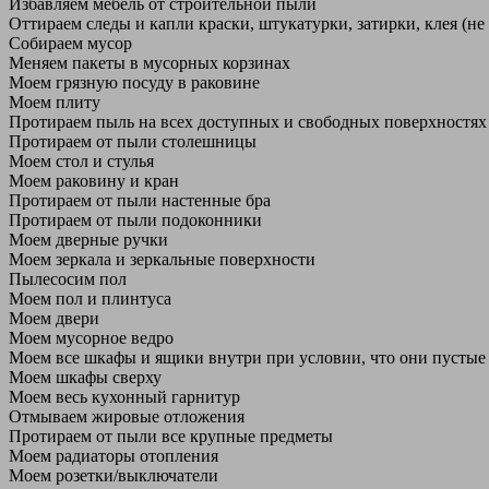
Избавляем мебель от строительной пыли
Оттираем следы и капли краски, штукатурки, затирки, клея (не
Собираем мусор
Меняем пакеты в мусорных корзинах
Моем грязную посуду в раковине
Моем плиту
Протираем пыль на всех доступных и свободных поверхностях
Протираем от пыли столешницы
Моем стол и стулья
Моем раковину и кран
Протираем от пыли настенные бра
Протираем от пыли подоконники
Моем дверные ручки
Моем зеркала и зеркальные поверхности
Пылесосим пол
Моем пол и плинтуса
Моем двери
Моем мусорное ведро
Моем все шкафы и ящики внутри при условии, что они пустые
Моем шкафы сверху
Моем весь кухонный гарнитур
Отмываем жировые отложения
Протираем от пыли все крупные предметы
Моем радиаторы отопления
Моем розетки/выключатели