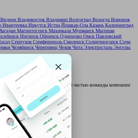
д
Видное
Владивосток
Владимир
Волгоград
Вологда
Воронеж
о
Ивантеевка
Иркутск
Истра
Йошкар-Ола
Казань
Калининград
Магадан
Магнитогорск
Махачкала
Мурманск
Мытищи
осибирск
Ногинск
Обнинск
Одинцово
Омск
Павловский
Посад
Серпухов
Симферополь
Смоленск
Солнечногорск
Сочи
имки
Челябинск
Череповец
Чехов
Чита
Электросталь
Энгельс
и и только после этого становятся частью команды компании
ой: