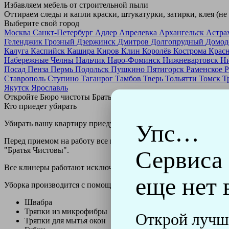
Избавляем мебель от строительной пыли
Оттираем следы и капли краски, штукатурки, затирки, клея (не
Выберите свой город
Москва
Санкт-Петербург
Адлер
Апрелевка
Архангельск
Астра
Геленджик
Грозный
Дзержинск
Дмитров
Долгопрудный
Домод
Калуга
Каспийск
Кашира
Киров
Клин
Королёв
Кострома
Крас
Набережные Челны
Нальчик
Наро-Фоминск
Нижневартовск
Н
Посад
Пенза
Пермь
Подольск
Пушкино
Пятигорск
Раменское
Р
Ставрополь
Ступино
Таганрог
Тамбов
Тверь
Тольятти
Томск
Т
Якутск
Ярославль
Откройте Бюро чистоты Братьев Чистовых в своем городе по
н
Кто приедет убирать
Убирать вашу квартиру приедут профессионально обученные клин
Упс…
Перед приемом на работу все клинеры проходят аттестацию в н
"Братья Чистовы".
Сервиса
Все клинеры работают исключительно в форме с логотипом ко
еще нет 
Уборка производится с помощью профессиональных технически
Швабра
Тряпки из микрофибры
Открой лучш
Тряпки для мытья окон