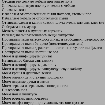
Отодвигаем легкую мебель при мытье пола
Снимаем защитную пленку и чехлы с мебели
Снимаем скотч
Избавляем от строительной пыли потолок, стены и пол
Избавляем мебель от строительной пыли
Оттираем следы и капли краски, штукатурки, затирки, клея (не
Собираем весь мусор
Меняем пакеты в мусорных корзинах
Раскладываем/ развешиваем вещи аккуратно
Протираем пыль на всех доступных и свободных поверхностях
Протираем от пыли батарею (полотенцесушитель)
Протираем от пыли держатели полотенец и туалетной бумаги
Протираем от пыли настенные бра
Моем и дезинфицируем унитаз
Натираем до блеска сантехнику
Моем и дезинфицируем раковину
Моем и дезинфицируем ванную/душевую кабину
Моем краны и душевые лейки
Моем мыльницу и стаканы под щетки
Моем дверные ручки и замок
Моем зеркала и зеркальные поверхности
Пылесосим пол
Моем пол и плинтуса
Моем розетки/ выключатели
Моем шкафы внутри при условии, что они пустые