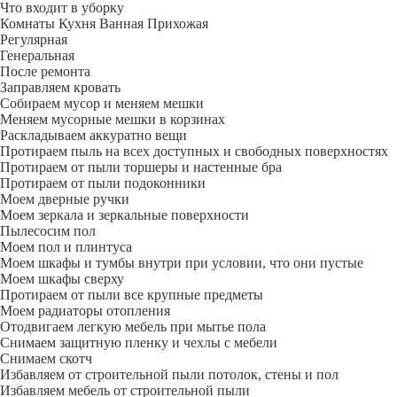
Что входит в уборку
Регу­лярная
Гене­ральная
После ремонта
Заправляем кровать
Собираем мусор и меняем мешки
Меняем мусорные мешки в корзинах
Раскладываем аккуратно вещи
Протираем пыль на всех доступных и свободных поверхностях
Протираем от пыли торшеры и настенные бра
Протираем от пыли подоконники
Моем дверные ручки
Моем зеркала и зеркальные поверхности
Пылесосим пол
Моем пол и плинтуса
Моем шкафы и тумбы внутри при условии, что они пустые
Моем шкафы сверху
Протираем от пыли все крупные предметы
Моем радиаторы отопления
Отодвигаем легкую мебель при мытье пола
Снимаем защитную пленку и чехлы с мебели
Снимаем скотч
Избавляем от строительной пыли потолок, стены и пол
Избавляем мебель от строительной пыли