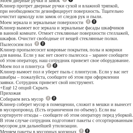
Моем дверные ручки и замок
Клинер протрет дверные ручки сухой и влажной тряпкой,
при необходимости дезинфицирует поверхность. Тщательно
очистит щеколду или замок от следов рук и пыли.
Моем зеркала и зеркальные поверхности
Клинер вымоет все зеркала и зеркальные фасады шкафчиков
в ванной комнате. Отмоет стеклянные поверхности стеллажей,
шкафов. Очистит свободные от вещей стеклянные полки.
Пылесосим пол
Клинер пропылесосит ковровые покрытия, полы и коврики
для ванны. Если у вас нет своего пылесоса – заранее сообщите
об этом оператору, наш сотрудник привезет свое оборудование.
Моем пол и плинтуса
Клинер вымоет пол и уберет пыль с плинтусов. Если у вас нет
швабры – пожалуйста, сообщите об этом при оформлении
заявки. Сотрудник привезет свой инструмент.
+Ещё 12 опций
Скрыть
Прихожая
Собираем весь мусор
Клинер соберет мусор в помещении, сложит в мешки и вынесет
в мусоропровод. (Есть ограничения по объему). Если вы
сортируете отходы – сообщите об этом оператору перед уборкой.
В этом случае сотрудник подготовит пакеты с отсортированным
мусором для дальнейшей утилизации.
Меняем пакеты в мусорных корзинах