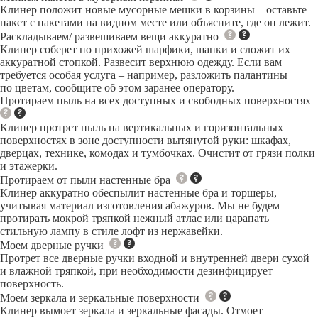
Клинер положит новые мусорные мешки в корзины – оставьте
пакет с пакетами на видном месте или объясните, где он лежит.
Раскладываем/ развешиваем вещи аккуратно
Клинер соберет по прихожей шарфики, шапки и сложит их
аккуратной стопкой. Развесит верхнюю одежду. Если вам
требуется особая услуга – например, разложить палантины
по цветам, сообщите об этом заранее оператору.
Протираем пыль на всех доступных и свободных поверхностях
Клинер протрет пыль на вертикальных и горизонтальных
поверхностях в зоне доступности вытянутой руки: шкафах,
дверцах, технике, комодах и тумбочках. Очистит от грязи полки
и этажерки.
Протираем от пыли настенные бра
Клинер аккуратно обеспылит настенные бра и торшеры,
учитывая материал изготовления абажуров. Мы не будем
протирать мокрой тряпкой нежный атлас или царапать
стильную лампу в стиле лофт из нержавейки.
Моем дверные ручки
Протрет все дверные ручки входной и внутренней двери сухой
и влажной тряпкой, при необходимости дезинфицирует
поверхность.
Моем зеркала и зеркальные поверхности
Клинер вымоет зеркала и зеркальные фасады. Отмоет