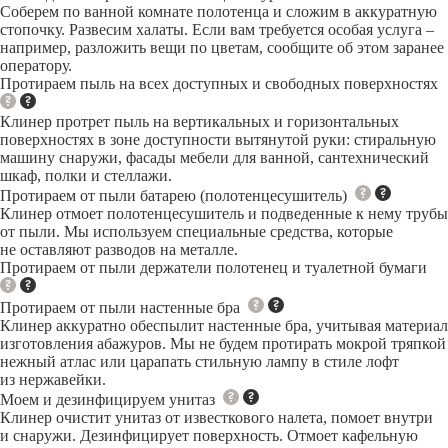
Соберем по ванной комнате полотенца и сложим в аккуратную
стопочку. Развесим халаты. Если вам требуется особая услуга –
например, разложить вещи по цветам, сообщите об этом заранее
оператору.
Протираем пыль на всех доступных и свободных поверхностях
Клинер протрет пыль на вертикальных и горизонтальных
поверхностях в зоне доступности вытянутой руки: стиральную
машину снаружи, фасады мебели для ванной, сантехнический
шкаф, полки и стеллажи.
Протираем от пыли батарею (полотенцесушитель)
Клинер отмоет полотенцесушитель и подведенные к нему трубы
от пыли. Мы используем специальные средства, которые
не оставляют разводов на металле.
Протираем от пыли держатели полотенец и туалетной бумаги
Протираем от пыли настенные бра
Клинер аккуратно обеспылит настенные бра, учитывая материал
изготовления абажуров. Мы не будем протирать мокрой тряпкой
нежный атлас или царапать стильную лампу в стиле лофт
из нержавейки.
Моем и дезинфицируем унитаз
Клинер очистит унитаз от известкового налета, помоет внутри
и снаружи. Дезинфицирует поверхность. Отмоет кафельную