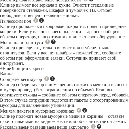
Клинер вымоет все зеркала в кухне. Очистит стеклянные
поверхности стеллажей, шкафов и тумбочек ТВ. Отмоет
свободные от вещей стеклянные полки.
Пылесосим пол
Клинер пропылесосит ковровые покрытия, полы и придверные
коврики. Если у вас нет своего пылесоса – заранее сообщите
об этом оператору, наш сотрудник привезет свое оборудование.
Моем пол и плинтуса
Клинер проведет тщательно вымоет пол и уберет пыль
с плинтусов. Если у вас нет швабры – пожалуйста, сообщите
об этом при оформлении заявки. Сотрудник привезет свой
инструмент.
+Ещё 9 опций
Скрыть
Ванная
Собираем весь мусор
Клинер соберет мусор в помещении, сложит в мешки и вынесет
в мусоропровод. (Есть ограничения по объему). Если вы
сортируете отходы – сообщите об этом оператору перед уборкой.
В этом случае сотрудник подготовит пакеты с отсортированным
мусором для дальнейшей утилизации.
Меняем пакеты в мусорных корзинах
Клинер положит новые мусорные мешки в корзины – оставьте
пакет с пакетами на видном месте или объясните, где он лежит.
Раскладываем/ развешиваем вещи аккуратно