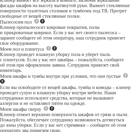
Клинер вымоет все зеркала в комнате, включая зеркальные
фасады шкафов на высоту вытянутой руки. Вымоет стеклянные
поверхности туалетных столиков и тумбочек под ТВ. Протрет
свободные от вещей стеклянные полки.
Пылесосим пол
Клинер пропылесосит ковровые покрытия, полы
и прикроватные коврики. Если у вас нет своего пылесоса –
заранее сообщите об этом оператору, наш сотрудник привезет
свое оборудование.
Моем пол и плинтуса
Клинер проведет влажную уборку пола и уберет пыль
с плинтусов. Если у вас нет швабры – пожалуйста, сообщите
об этом при оформлении заявки. Сотрудник привезет свой
инвентарь.
Моем шкафы и тумбы внутри при условии, что они пустые
Если вы освободите от вещей шкафы, тумбы и комоды – клинер
проведет сухую и влажную уборку внутри мебели. Наши
сотрудники используют средства, которые не вызывают
аллергии и не оставляют пятен на одежде.
Моем шкафы сверху
Клинер отмоет верхнюю поверхность шкафов от грязи и пыли.
Пожалуйста, обеспечьте сотруднику возможность дотянуться
до зоны уборки. Если у вас нет стремянки – сообщите об этом
оператору, мы привезем свою.