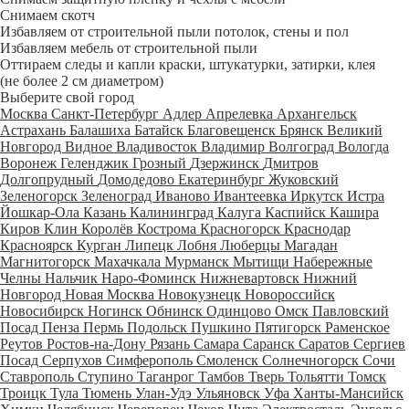
Снимаем скотч
Избавляем от строительной пыли потолок, стены и пол
Избавляем мебель от строительной пыли
Оттираем следы и капли краски, штукатурки, затирки, клея
(не более 2 см диаметром)
Выберите свой город
Москва
Санкт-Петербург
Адлер
Апрелевка
Архангельск
Астрахань
Балашиха
Батайск
Благовещенск
Брянск
Великий
Новгород
Видное
Владивосток
Владимир
Волгоград
Вологда
Воронеж
Геленджик
Грозный
Дзержинск
Дмитров
Долгопрудный
Домодедово
Екатеринбург
Жуковский
Зеленогорск
Зеленоград
Иваново
Ивантеевка
Иркутск
Истра
Йошкар-Ола
Казань
Калининград
Калуга
Каспийск
Кашира
Киров
Клин
Королёв
Кострома
Красногорск
Краснодар
Красноярск
Курган
Липецк
Лобня
Люберцы
Магадан
Магнитогорск
Махачкала
Мурманск
Мытищи
Набережные
Челны
Нальчик
Наро-Фоминск
Нижневартовск
Нижний
Новгород
Новая Москва
Новокузнецк
Новороссийск
Новосибирск
Ногинск
Обнинск
Одинцово
Омск
Павловский
Посад
Пенза
Пермь
Подольск
Пушкино
Пятигорск
Раменское
Реутов
Ростов-на-Дону
Рязань
Самара
Саранск
Саратов
Сергиев
Посад
Серпухов
Симферополь
Смоленск
Солнечногорск
Сочи
Ставрополь
Ступино
Таганрог
Тамбов
Тверь
Тольятти
Томск
Троицк
Тула
Тюмень
Улан-Удэ
Ульяновск
Уфа
Ханты-Мансийск