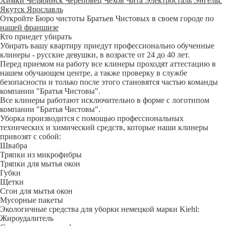
Химки
Челябинск
Череповец
Чехов
Чита
Электросталь
Энгельс
Якутск
Ярославль
Откройте Бюро чистоты Братьев Чистовых в своем городе по
нашей франшизе
Кто приедет убирать
Убирать вашу квартиру приедут профессионально обученные
клинеры - русские девушки, в возрасте от 24 до 40 лет.
Перед приемом на работу все клинеры проходят аттестацию в
нашем обучающем центре, а также проверку в службе
безопасности и только после этого становятся частью команды
компании "Братья Чистовы".
Все клинеры работают исключительно в форме с логотипом
компании "Братья Чистовы".
Уборка производится с помощью профессиональных
технических и химический средств, которые наши клинеры
привозят с собой:
Швабра
Тряпки из микрофибры
Тряпки для мытья окон
Губки
Щетки
Сгон для мытья окон
Мусорные пакеты
Экологичные средства для уборки немецкой марки Kiehl:
Жироудалитель