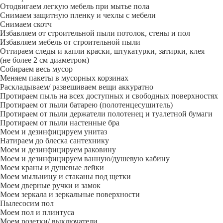
Отодвигаем легкую мебель при мытье пола
Снимаем защитную пленку и чехлы с мебели
Снимаем скотч
Избавляем от строительной пыли потолок, стены и пол
Избавляем мебель от строительной пыли
Оттираем следы и капли краски, штукатурки, затирки, клея
(не более 2 см диаметром)
Собираем весь мусор
Меняем пакеты в мусорных корзинах
Раскладываем/ развешиваем вещи аккуратно
Протираем пыль на всех доступных и свободных поверхностях
Протираем от пыли батарею (полотенцесушитель)
Протираем от пыли держатели полотенец и туалетной бумаги
Протираем от пыли настенные бра
Моем и дезинфицируем унитаз
Натираем до блеска сантехнику
Моем и дезинфицируем раковину
Моем и дезинфицируем ванную/душевую кабину
Моем краны и душевые лейки
Моем мыльницу и стаканы под щетки
Моем дверные ручки и замок
Моем зеркала и зеркальные поверхности
Пылесосим пол
Моем пол и плинтуса
Моем розетки/ выключатели