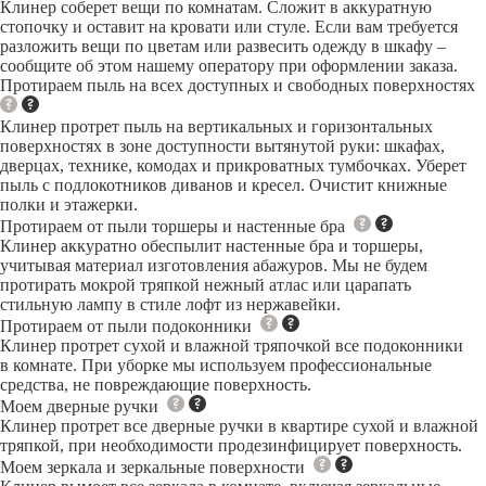
Клинер соберет вещи по комнатам. Сложит в аккуратную
стопочку и оставит на кровати или стуле. Если вам требуется
разложить вещи по цветам или развесить одежду в шкафу –
сообщите об этом нашему оператору при оформлении заказа.
Протираем пыль на всех доступных и свободных поверхностях
Клинер протрет пыль на вертикальных и горизонтальных
поверхностях в зоне доступности вытянутой руки: шкафах,
дверцах, технике, комодах и прикроватных тумбочках. Уберет
пыль с подлокотников диванов и кресел. Очистит книжные
полки и этажерки.
Протираем от пыли торшеры и настенные бра
Клинер аккуратно обеспылит настенные бра и торшеры,
учитывая материал изготовления абажуров. Мы не будем
протирать мокрой тряпкой нежный атлас или царапать
стильную лампу в стиле лофт из нержавейки.
Протираем от пыли подоконники
Клинер протрет сухой и влажной тряпочкой все подоконники
в комнате. При уборке мы используем профессиональные
средства, не повреждающие поверхность.
Моем дверные ручки
Клинер протрет все дверные ручки в квартире сухой и влажной
тряпкой, при необходимости продезинфицирует поверхность.
Моем зеркала и зеркальные поверхности