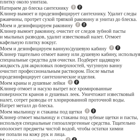
плитку около унитаза.
Натираем до блеска сантехнику
Клинер вымоет и продезинфицирует сантехнику. Удалит следы
ржавчины, протрет сухой тряпкой раковину и унитаз до блеска.
Моем и дезинфицируем раковину
Клинер вымоет раковину, очистит от следов зубной пасты
и мыльных разводов, удалит известковый налет. Отмоет
кафельную плитку вокруг.
Моем и дезинфицируем ванную/душевую кабину
Клинер тщательно отмоет ванну или душевую кабину, используя
специальные средства для очистки. Подберет щадящую
жидкость для акриловых поверхностей, чугунную ванну
очистит профессиональным раствором. После мытья
продезинфицирует сантехнические изделия.
Моем краны и душевые лейки
Клинер отмоет и насухо вытрет все хромированные
поверхности кранов и душевых леек. Уничтожит известковый
налет, сотрет разводы от хлорированной проточной воды.
Натрет металл до блеска.
Моем мыльницу и стаканы под щетки
Клинер отмоет мыльницу и стаканы под зубные щетки и пасты,
используя специальные гипоаллергенные средства. Тщательно
ополоснет предметы чистой водой, чтобы остатки химии
не попали на кожу рук и лица.