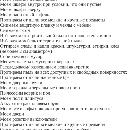
Моем шкафы внутри при условии, что они пустые
Моем шкафы сверху
Моем настенный кафель
Протираем от пыли все мелкие и крупные предметы
Снимаем защитную пленку и чехлы с мебели
Снимаем скотч
Избавляем от строительной пыли потолок, стены и пол
Избавляем мебель от строительной пыли
Оттираем следы и капли краски, штукатурки, затирки, клея
(не более 2 см диаметром)
Собираем весь мусор
Меняем пакеты в мусорных корзинах
Раскладываем/ развешиваем вещи аккуратно
Протираем пыль на всех доступных и свободных поверхностях
Протираем от пыли настенные бра
Моем дверные ручки
Моем зеркала и зеркальные поверхности
Пылесосим коврик и пол
Моем пол и плинтуса
Аккуратно расставляем обувь
Моем все шкафы и ящики при условии, что они пустые
Моем двери
Моем розетки/ выключатели
Протираем от пыли все мелкие и крупные предметы
Снимаем защитную пленку и чехлы с мебели