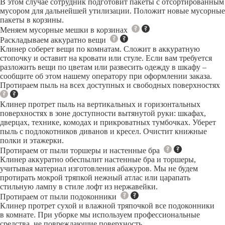
В этом случае сотрудник подготовит пакеты с отсортированным
мусором для дальнейшей утилизации. Положит новые мусорные
пакеты в корзины.
Меняем мусорные мешки в корзинах
Раскладываем аккуратно вещи
Клинер соберет вещи по комнатам. Сложит в аккуратную
стопочку и оставит на кровати или стуле. Если вам требуется
разложить вещи по цветам или развесить одежду в шкафу –
сообщите об этом нашему оператору при оформлении заказа.
Протираем пыль на всех доступных и свободных поверхностях
Клинер протрет пыль на вертикальных и горизонтальных
поверхностях в зоне доступности вытянутой руки: шкафах,
дверцах, технике, комодах и прикроватных тумбочках. Уберет
пыль с подлокотников диванов и кресел. Очистит книжные
полки и этажерки.
Протираем от пыли торшеры и настенные бра
Клинер аккуратно обеспылит настенные бра и торшеры,
учитывая материал изготовления абажуров. Мы не будем
протирать мокрой тряпкой нежный атлас или царапать
стильную лампу в стиле лофт из нержавейки.
Протираем от пыли подоконники
Клинер протрет сухой и влажной тряпочкой все подоконники
в комнате. При уборке мы используем профессиональные
средства, не повреждающие поверхность.