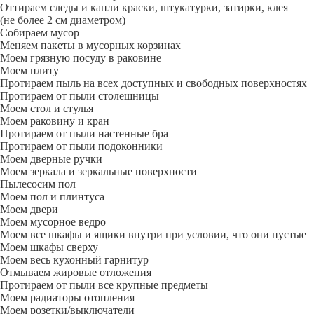
Оттираем следы и капли краски, штукатурки, затирки, клея
(не более 2 см диаметром)
Собираем мусор
Меняем пакеты в мусорных корзинах
Моем грязную посуду в раковине
Моем плиту
Протираем пыль на всех доступных и свободных поверхностях
Протираем от пыли столешницы
Моем стол и стулья
Моем раковину и кран
Протираем от пыли настенные бра
Протираем от пыли подоконники
Моем дверные ручки
Моем зеркала и зеркальные поверхности
Пылесосим пол
Моем пол и плинтуса
Моем двери
Моем мусорное ведро
Моем все шкафы и ящики внутри при условии, что они пустые
Моем шкафы сверху
Моем весь кухонный гарнитур
Отмываем жировые отложения
Протираем от пыли все крупные предметы
Моем радиаторы отопления
Моем розетки/выключатели