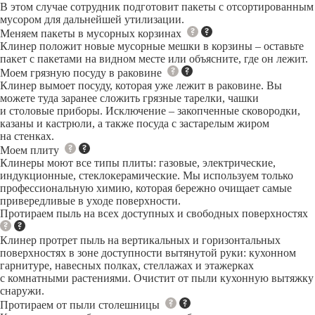
В этом случае сотрудник подготовит пакеты с отсортированным
мусором для дальнейшей утилизации.
Меняем пакеты в мусорных корзинах
Клинер положит новые мусорные мешки в корзины – оставьте
пакет с пакетами на видном месте или объясните, где он лежит.
Моем грязную посуду в раковине
Клинер вымоет посуду, которая уже лежит в раковине. Вы
можете туда заранее сложить грязные тарелки, чашки
и столовые приборы. Исключение – закопченные сковородки,
казаны и кастрюли, а также посуда с застарелым жиром
на стенках.
Моем плиту
Клинеры моют все типы плиты: газовые, электрические,
индукционные, стеклокерамические. Мы используем только
профессиональную химию, которая бережно очищает самые
привередливые в уходе поверхности.
Протираем пыль на всех доступных и свободных поверхностях
Клинер протрет пыль на вертикальных и горизонтальных
поверхностях в зоне доступности вытянутой руки: кухонном
гарнитуре, навесных полках, стеллажах и этажерках
с комнатными растениями. Очистит от пыли кухонную вытяжку
снаружи.
Протираем от пыли столешницы