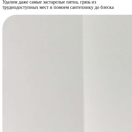
Удалим даже самые застарелые пятна, грязь из
труднодоступных мест и помоем сантехнику до блеска