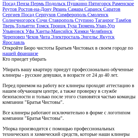
Посад
Пенза
Пермь
Подольск
Пушкино
Пятигорск
Раменское
Реутов
Ростов-на-Дону
Рязань
Самара
Саранск
Саратов
Сергиев Посад
Серпухов
Симферополь
Смоленск
Солнечногорск
Сочи
Ставрополь
Ступино
Таганрог
Тамбов
Тверь
Тольятти
Томск
Троицк
Тула
Тюмень
Улан-Удэ
Ульяновск
Уфа
Ханты-Мансийск
Химки
Челябинск
Череповец
Чехов
Чита
Электросталь
Энгельс
Якутск
Ярославль
Откройте Бюро чистоты Братьев Чистовых в своем городе по
нашей франшизе
Кто приедет убирать
Убирать вашу квартиру приедут профессионально обученные
клинеры - русские девушки, в возрасте от 24 до 40 лет.
Перед приемом на работу все клинеры проходят аттестацию в
нашем обучающем центре, а также проверку в службе
безопасности и только после этого становятся частью команды
компании "Братья Чистовы".
Все клинеры работают исключительно в форме с логотипом
компании "Братья Чистовы".
Уборка производится с помощью профессиональных
технических и химический средств, которые наши клинеры