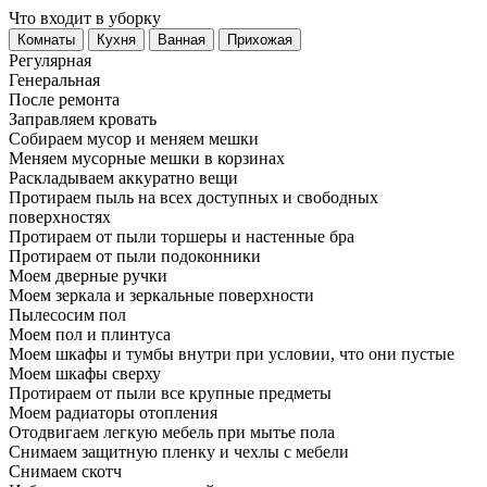
Что входит в уборку
Регу­лярная
Гене­ральная
После ремонта
Заправляем кровать
Собираем мусор и меняем мешки
Меняем мусорные мешки в корзинах
Раскладываем аккуратно вещи
Протираем пыль на всех доступных и свободных
поверхностях
Протираем от пыли торшеры и настенные бра
Протираем от пыли подоконники
Моем дверные ручки
Моем зеркала и зеркальные поверхности
Пылесосим пол
Моем пол и плинтуса
Моем шкафы и тумбы внутри при условии, что они пустые
Моем шкафы сверху
Протираем от пыли все крупные предметы
Моем радиаторы отопления
Отодвигаем легкую мебель при мытье пола
Снимаем защитную пленку и чехлы с мебели
Снимаем скотч