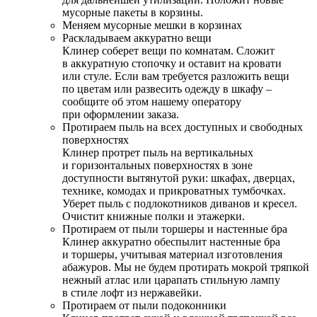
мусорные пакеты в корзины.
Меняем мусорные мешки в корзинах
Раскладываем аккуратно вещи
Клинер соберет вещи по комнатам. Сложит
в аккуратную стопочку и оставит на кровати
или стуле. Если вам требуется разложить вещи
по цветам или развесить одежду в шкафу –
сообщите об этом нашему оператору
при оформлении заказа.
Протираем пыль на всех доступных и свободных
поверхностях
Клинер протрет пыль на вертикальных
и горизонтальных поверхностях в зоне
доступности вытянутой руки: шкафах, дверцах,
технике, комодах и прикроватных тумбочках.
Уберет пыль с подлокотников диванов и кресел.
Очистит книжные полки и этажерки.
Протираем от пыли торшеры и настенные бра
Клинер аккуратно обеспылит настенные бра
и торшеры, учитывая материал изготовления
абажуров. Мы не будем протирать мокрой тряпкой
нежный атлас или царапать стильную лампу
в стиле лофт из нержавейки.
Протираем от пыли подоконники