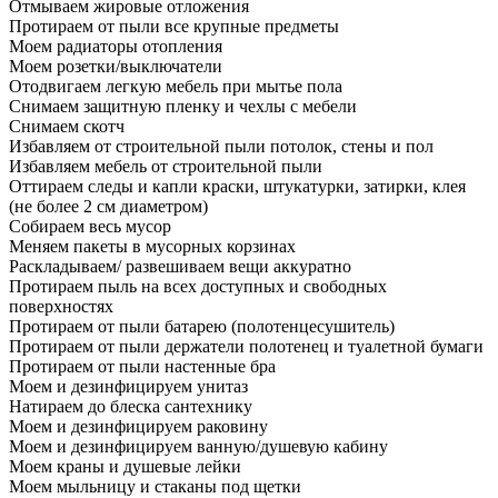
Отмываем жировые отложения
Протираем от пыли все крупные предметы
Моем радиаторы отопления
Моем розетки/выключатели
Отодвигаем легкую мебель при мытье пола
Снимаем защитную пленку и чехлы с мебели
Снимаем скотч
Избавляем от строительной пыли потолок, стены и пол
Избавляем мебель от строительной пыли
Оттираем следы и капли краски, штукатурки, затирки, клея
(не более 2 см диаметром)
Собираем весь мусор
Меняем пакеты в мусорных корзинах
Раскладываем/ развешиваем вещи аккуратно
Протираем пыль на всех доступных и свободных
поверхностях
Протираем от пыли батарею (полотенцесушитель)
Протираем от пыли держатели полотенец и туалетной бумаги
Протираем от пыли настенные бра
Моем и дезинфицируем унитаз
Натираем до блеска сантехнику
Моем и дезинфицируем раковину
Моем и дезинфицируем ванную/душевую кабину
Моем краны и душевые лейки
Моем мыльницу и стаканы под щетки