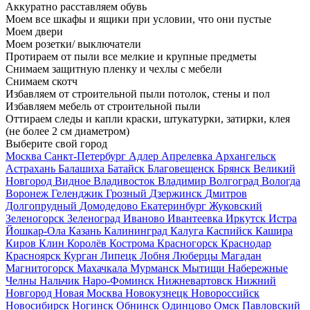
Аккуратно расставляем обувь
Моем все шкафы и ящики при условии, что они пустые
Моем двери
Моем розетки/ выключатели
Протираем от пыли все мелкие и крупные предметы
Снимаем защитную пленку и чехлы с мебели
Снимаем скотч
Избавляем от строительной пыли потолок, стены и пол
Избавляем мебель от строительной пыли
Оттираем следы и капли краски, штукатурки, затирки, клея
(не более 2 см диаметром)
Выберите свой город
Москва
Санкт-Петербург
Адлер
Апрелевка
Архангельск
Астрахань
Балашиха
Батайск
Благовещенск
Брянск
Великий
Новгород
Видное
Владивосток
Владимир
Волгоград
Вологда
Воронеж
Геленджик
Грозный
Дзержинск
Дмитров
Долгопрудный
Домодедово
Екатеринбург
Жуковский
Зеленогорск
Зеленоград
Иваново
Ивантеевка
Иркутск
Истра
Йошкар-Ола
Казань
Калининград
Калуга
Каспийск
Кашира
Киров
Клин
Королёв
Кострома
Красногорск
Краснодар
Красноярск
Курган
Липецк
Лобня
Люберцы
Магадан
Магнитогорск
Махачкала
Мурманск
Мытищи
Набережные
Челны
Нальчик
Наро-Фоминск
Нижневартовск
Нижний
Новгород
Новая Москва
Новокузнецк
Новороссийск
Новосибирск
Ногинск
Обнинск
Одинцово
Омск
Павловский