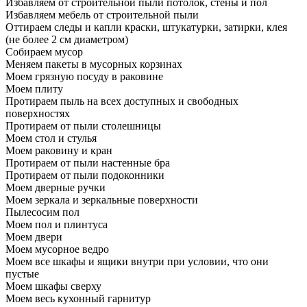
Избавляем от строительной пыли потолок, стены и пол
Избавляем мебель от строительной пыли
Оттираем следы и капли краски, штукатурки, затирки, клея
(не более 2 см диаметром)
Собираем мусор
Меняем пакеты в мусорных корзинах
Моем грязную посуду в раковине
Моем плиту
Протираем пыль на всех доступных и свободных
поверхностях
Протираем от пыли столешницы
Моем стол и стулья
Моем раковину и кран
Протираем от пыли настенные бра
Протираем от пыли подоконники
Моем дверные ручки
Моем зеркала и зеркальные поверхности
Пылесосим пол
Моем пол и плинтуса
Моем двери
Моем мусорное ведро
Моем все шкафы и ящики внутри при условии, что они
пустые
Моем шкафы сверху
Моем весь кухонный гарнитур