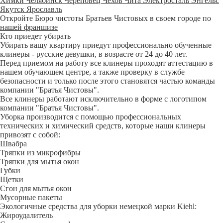
Химки
Челябинск
Череповец
Чехов
Чита
Электросталь
Энгельс
Якутск
Ярославль
Откройте Бюро чистоты Братьев Чистовых в своем городе по
нашей франшизе
Кто приедет убирать
Убирать вашу квартиру приедут профессионально обученные
клинеры - русские девушки, в возрасте от 24 до 40 лет.
Перед приемом на работу все клинеры проходят аттестацию в
нашем обучающем центре, а также проверку в службе
безопасности и только после этого становятся частью команды
компании "Братья Чистовы".
Все клинеры работают исключительно в форме с логотипом
компании "Братья Чистовы".
Уборка производится с помощью профессиональных
технических и химический средств, которые наши клинеры
привозят с собой:
Швабра
Тряпки из микрофибры
Тряпки для мытья окон
Губки
Щетки
Сгон для мытья окон
Мусорные пакеты
Экологичные средства для уборки немецкой марки Kiehl:
Жироудалитель