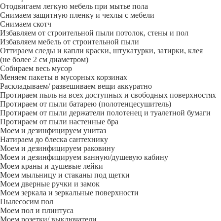
Отодвигаем легкую мебель при мытье пола
Снимаем защитную пленку и чехлы с мебели
Снимаем скотч
Избавляем от строительной пыли потолок, стены и пол
Избавляем мебель от строительной пыли
Оттираем следы и капли краски, штукатурки, затирки, клея
(не более 2 см диаметром)
Собираем весь мусор
Меняем пакеты в мусорных корзинах
Раскладываем/ развешиваем вещи аккуратно
Протираем пыль на всех доступных и свободных поверхностях
Протираем от пыли батарею (полотенцесушитель)
Протираем от пыли держатели полотенец и туалетной бумаги
Протираем от пыли настенные бра
Моем и дезинфицируем унитаз
Натираем до блеска сантехнику
Моем и дезинфицируем раковину
Моем и дезинфицируем ванную/душевую кабину
Моем краны и душевые лейки
Моем мыльницу и стаканы под щетки
Моем дверные ручки и замок
Моем зеркала и зеркальные поверхности
Пылесосим пол
Моем пол и плинтуса
Моем розетки/ выключатели