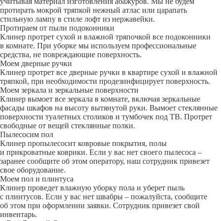
учитывая материал изготовления абажуров. Мы не будем
протирать мокрой тряпкой нежный атлас или царапать
стильную лампу в стиле лофт из нержавейки.
Протираем от пыли подоконники
Клинер протрет сухой и влажной тряпочкой все подоконники
в комнате. При уборке мы используем профессиональные
средства, не повреждающие поверхность.
Моем дверные ручки
Клинер протрет все дверные ручки в квартире сухой и влажной
тряпкой, при необходимости продезинфицирует поверхность.
Моем зеркала и зеркальные поверхности
Клинер вымоет все зеркала в комнате, включая зеркальные
фасады шкафов на высоту вытянутой руки. Вымоет стеклянные
поверхности туалетных столиков и тумбочек под ТВ. Протрет
свободные от вещей стеклянные полки.
Пылесосим пол
Клинер пропылесосит ковровые покрытия, полы
и прикроватные коврики. Если у вас нет своего пылесоса –
заранее сообщите об этом оператору, наш сотрудник привезет
свое оборудование.
Моем пол и плинтуса
Клинер проведет влажную уборку пола и уберет пыль
с плинтусов. Если у вас нет швабры – пожалуйста, сообщите
об этом при оформлении заявки. Сотрудник привезет свой
инвентарь.