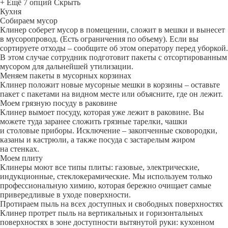
+ Ещё 7 опций
Скрыть
Кухня
Собираем мусор
Клинер соберет мусор в помещении, сложит в мешки и вынесет
в мусоропровод. (Есть ограничения по объему). Если вы
сортируете отходы – сообщите об этом оператору перед уборкой.
В этом случае сотрудник подготовит пакеты с отсортированным
мусором для дальнейшей утилизации.
Меняем пакеты в мусорных корзинах
Клинер положит новые мусорные мешки в корзины – оставьте
пакет с пакетами на видном месте или объясните, где он лежит.
Моем грязную посуду в раковине
Клинер вымоет посуду, которая уже лежит в раковине. Вы
можете туда заранее сложить грязные тарелки, чашки
и столовые приборы. Исключение – закопченные сковородки,
казаны и кастрюли, а также посуда с застарелым жиром
на стенках.
Моем плиту
Клинеры моют все типы плиты: газовые, электрические,
индукционные, стеклокерамические. Мы используем только
профессиональную химию, которая бережно очищает самые
привередливые в уходе поверхности.
Протираем пыль на всех доступных и свободных поверхностях
Клинер протрет пыль на вертикальных и горизонтальных
поверхностях в зоне доступности вытянутой руки: кухонном