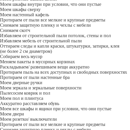
Моем шкафы внутри при условии, что они пустые
Моем шкафы сверху
Моем настенный кафель
Протираем от пыли все мелкие и крупные предметы
Снимаем защитную пленку и чехлы с мебели
Снимаем скотч
Избавляем от строительной пыли потолок, стены и пол
Избавляем мебель от строительной пыли
Оттираем следы и капли краски, штукатурки, затирки, клея
(не более 2 см диаметром)
Собираем весь мусор
Меняем пакеты в мусорных корзинах
Раскладываем/ развешиваем вещи аккуратно
Протираем пыль на всех доступных и свободных поверхностях
Протираем от пыли настенные бра
Моем дверные ручки
Моем зеркала и зеркальные поверхности
Пылесосим коврик и пол
Моем пол и плинтуса
Аккуратно расставляем обувь
Моем все шкафы и ящики при условии, что они пустые
Моем двери
Моем розетки/ выключатели
Протираем от пыли все мелкие и крупные предметы
Снимаем защитную пленку и чехлы с мебели