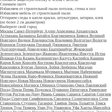
Снимаем скотч
Избавляем от строительной пыли потолок, стены и пол
Избавляем мебель от строительной пыли
Оттираем следы и капли краски, штукатурки, затирки, клея
(не более 2 см диаметром)
Выберите свой город
Москва
Санкт-Петербург
Адлер
Апрелевка
Архангельск
Астрахань
Балашиха
Батайск
Благовещенск
Брянск
Великий
Новгород
Видное
Владивосток
Владимир
Волгоград
Вологда
Воронеж
Геленджик
Грозный
Дзержинск
Дмитров
Долгопрудный
Домодедово
Екатеринбург
Жуковский
Зеленогорск
Зеленоград
Иваново
Ивантеевка
Иркутск
Истра
Йошкар-Ола
Казань
Калининград
Калуга
Каспийск
Кашира
Киров
Клин
Королёв
Кострома
Красногорск
Краснодар
Красноярск
Курган
Липецк
Лобня
Люберцы
Магадан
Магнитогорск
Махачкала
Мурманск
Мытищи
Набережные
Челны
Нальчик
Наро-Фоминск
Нижневартовск
Нижний
Новгород
Новая Москва
Новокузнецк
Новороссийск
Новосибирск
Ногинск
Обнинск
Одинцово
Омск
Павловский
Посад
Пенза
Пермь
Подольск
Пушкино
Пятигорск
Раменское
Реутов
Ростов-на-Дону
Рязань
Самара
Саранск
Саратов
Сергиев
Посад
Серпухов
Симферополь
Смоленск
Солнечногорск
Сочи
Ставрополь
Ступино
Таганрог
Тамбов
Тверь
Тольятти
Томск
Троицк
Тула
Тюмень
Улан-Удэ
Ульяновск
Уфа
Ханты-Мансийск