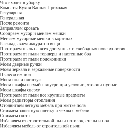
Что входит в уборку
Регу­лярная
Гене­ральная
После ремонта
Заправляем кровать
Собираем мусор и меняем мешки
Меняем мусорные мешки в корзинах
Раскладываем аккуратно вещи
Протираем пыль на всех доступных и свободных поверхностях
Протираем от пыли торшеры и настенные бра
Протираем от пыли подоконники
Моем дверные ручки
Моем зеркала и зеркальные поверхности
Пылесосим пол
Моем пол и плинтуса
Моем шкафы и тумбы внутри при условии, что они пустые
Моем шкафы сверху
Протираем от пыли все крупные предметы
Моем радиаторы отопления
Отодвигаем легкую мебель при мытье пола
Снимаем защитную пленку и чехлы с мебели
Снимаем скотч
Избавляем от строительной пыли потолок, стены и пол
Избавляем мебель от строительной пыли