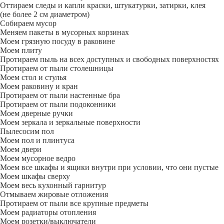
Оттираем следы и капли краски, штукатурки, затирки, клея
(не более 2 см диаметром)
Собираем мусор
Меняем пакеты в мусорных корзинах
Моем грязную посуду в раковине
Моем плиту
Протираем пыль на всех доступных и свободных поверхностях
Протираем от пыли столешницы
Моем стол и стулья
Моем раковину и кран
Протираем от пыли настенные бра
Протираем от пыли подоконники
Моем дверные ручки
Моем зеркала и зеркальные поверхности
Пылесосим пол
Моем пол и плинтуса
Моем двери
Моем мусорное ведро
Моем все шкафы и ящики внутри при условии, что они пустые
Моем шкафы сверху
Моем весь кухонный гарнитур
Отмываем жировые отложения
Протираем от пыли все крупные предметы
Моем радиаторы отопления
Моем розетки/выключатели