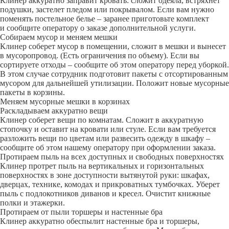
Клинер аккуратно заправит кровать: сложит одеяла, встряхнет
подушки, застелет пледом или покрывалом. Если вам нужно
поменять постельное белье – заранее приготовьте комплект
и сообщите оператору о заказе дополнительной услуги.
Собираем мусор и меняем мешки
Клинер соберет мусор в помещении, сложит в мешки и вынесет
в мусоропровод. (Есть ограничения по объему). Если вы
сортируете отходы – сообщите об этом оператору перед уборкой.
В этом случае сотрудник подготовит пакеты с отсортированным
мусором для дальнейшей утилизации. Положит новые мусорные
пакеты в корзины.
Меняем мусорные мешки в корзинах
Раскладываем аккуратно вещи
Клинер соберет вещи по комнатам. Сложит в аккуратную
стопочку и оставит на кровати или стуле. Если вам требуется
разложить вещи по цветам или развесить одежду в шкафу –
сообщите об этом нашему оператору при оформлении заказа.
Протираем пыль на всех доступных и свободных поверхностях
Клинер протрет пыль на вертикальных и горизонтальных
поверхностях в зоне доступности вытянутой руки: шкафах,
дверцах, технике, комодах и прикроватных тумбочках. Уберет
пыль с подлокотников диванов и кресел. Очистит книжные
полки и этажерки.
Протираем от пыли торшеры и настенные бра
Клинер аккуратно обеспылит настенные бра и торшеры,