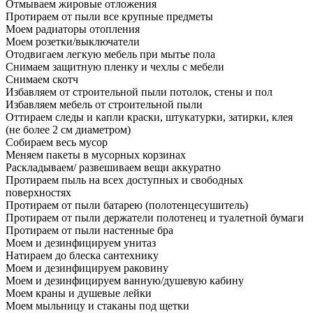
Отмываем жировые отложения
Протираем от пыли все крупные предметы
Моем радиаторы отопления
Моем розетки/выключатели
Отодвигаем легкую мебель при мытье пола
Снимаем защитную пленку и чехлы с мебели
Снимаем скотч
Избавляем от строительной пыли потолок, стены и пол
Избавляем мебель от строительной пыли
Оттираем следы и капли краски, штукатурки, затирки, клея
(не более 2 см диаметром)
Собираем весь мусор
Меняем пакеты в мусорных корзинах
Раскладываем/ развешиваем вещи аккуратно
Протираем пыль на всех доступных и свободных
поверхностях
Протираем от пыли батарею (полотенцесушитель)
Протираем от пыли держатели полотенец и туалетной бумаги
Протираем от пыли настенные бра
Моем и дезинфицируем унитаз
Натираем до блеска сантехнику
Моем и дезинфицируем раковину
Моем и дезинфицируем ванную/душевую кабину
Моем краны и душевые лейки
Моем мыльницу и стаканы под щетки