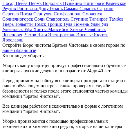
Посад
Пенза
Пермь
Подольск
Пушкино
Пятигорск
Раменское
Реутов
Ростов-на-Дону
Рязань
Самара
Саранск
Саратов
Сергиев Посад
Серпухов
Симферополь
Смоленск
Солнечногорск
Сочи
Ставрополь
Ступино
Таганрог
Тамбов
Тверь
Тольятти
Томск
Троицк
Тула
Тюмень
Улан-Удэ
Ульяновск
Уфа
Ханты-Мансийск
Химки
Челябинск
Череповец
Чехов
Чита
Электросталь
Энгельс
Якутск
Ярославль
Откройте Бюро чистоты Братьев Чистовых в своем городе по
нашей франшизе
Кто приедет убирать
Убирать вашу квартиру приедут профессионально обученные
клинеры - русские девушки, в возрасте от 24 до 40 лет.
Перед приемом на работу все клинеры проходят аттестацию в
нашем обучающем центре, а также проверку в службе
безопасности и только после этого становятся частью команды
компании "Братья Чистовы".
Все клинеры работают исключительно в форме с логотипом
компании "Братья Чистовы".
Уборка производится с помощью профессиональных
технических и химический средств, которые наши клинеры