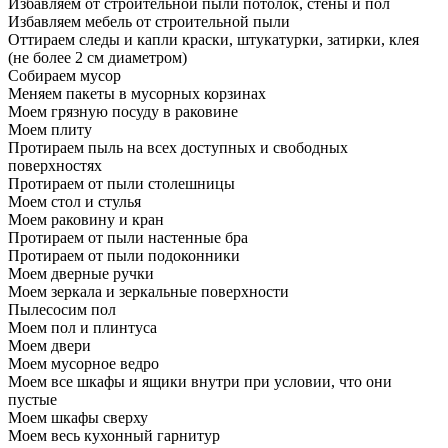
Избавляем от строительной пыли потолок, стены и пол
Избавляем мебель от строительной пыли
Оттираем следы и капли краски, штукатурки, затирки, клея
(не более 2 см диаметром)
Собираем мусор
Меняем пакеты в мусорных корзинах
Моем грязную посуду в раковине
Моем плиту
Протираем пыль на всех доступных и свободных
поверхностях
Протираем от пыли столешницы
Моем стол и стулья
Моем раковину и кран
Протираем от пыли настенные бра
Протираем от пыли подоконники
Моем дверные ручки
Моем зеркала и зеркальные поверхности
Пылесосим пол
Моем пол и плинтуса
Моем двери
Моем мусорное ведро
Моем все шкафы и ящики внутри при условии, что они
пустые
Моем шкафы сверху
Моем весь кухонный гарнитур