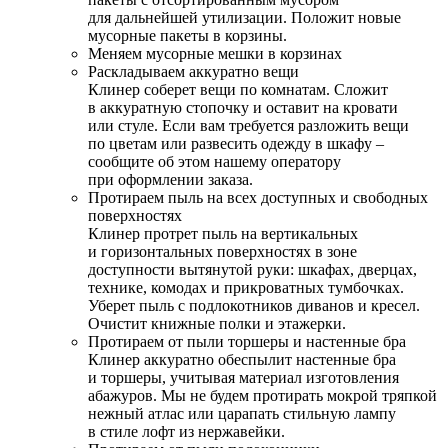
для дальнейшей утилизации. Положит новые
мусорные пакеты в корзины.
Меняем мусорные мешки в корзинах
Раскладываем аккуратно вещи
Клинер соберет вещи по комнатам. Сложит
в аккуратную стопочку и оставит на кровати
или стуле. Если вам требуется разложить вещи
по цветам или развесить одежду в шкафу –
сообщите об этом нашему оператору
при оформлении заказа.
Протираем пыль на всех доступных и свободных
поверхностях
Клинер протрет пыль на вертикальных
и горизонтальных поверхностях в зоне
доступности вытянутой руки: шкафах, дверцах,
технике, комодах и прикроватных тумбочках.
Уберет пыль с подлокотников диванов и кресел.
Очистит книжные полки и этажерки.
Протираем от пыли торшеры и настенные бра
Клинер аккуратно обеспылит настенные бра
и торшеры, учитывая материал изготовления
абажуров. Мы не будем протирать мокрой тряпкой
нежный атлас или царапать стильную лампу
в стиле лофт из нержавейки.