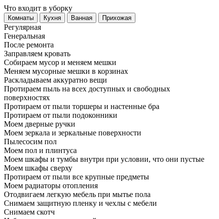
Что входит в уборку
Регу­лярная
Гене­ральная
После ремонта
Заправляем кровать
Собираем мусор и меняем мешки
Меняем мусорные мешки в корзинах
Раскладываем аккуратно вещи
Протираем пыль на всех доступных и свободных
поверхностях
Протираем от пыли торшеры и настенные бра
Протираем от пыли подоконники
Моем дверные ручки
Моем зеркала и зеркальные поверхности
Пылесосим пол
Моем пол и плинтуса
Моем шкафы и тумбы внутри при условии, что они пустые
Моем шкафы сверху
Протираем от пыли все крупные предметы
Моем радиаторы отопления
Отодвигаем легкую мебель при мытье пола
Снимаем защитную пленку и чехлы с мебели
Снимаем скотч