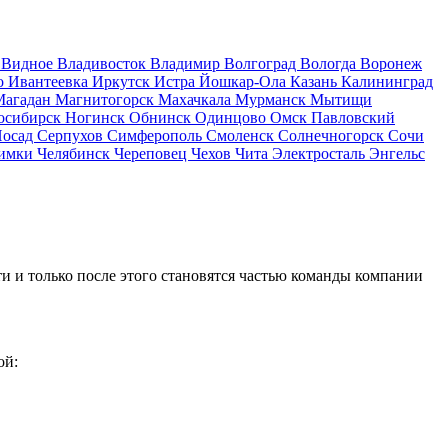
д
Видное
Владивосток
Владимир
Волгоград
Вологда
Воронеж
о
Ивантеевка
Иркутск
Истра
Йошкар-Ола
Казань
Калининград
Магадан
Магнитогорск
Махачкала
Мурманск
Мытищи
осибирск
Ногинск
Обнинск
Одинцово
Омск
Павловский
Посад
Серпухов
Симферополь
Смоленск
Солнечногорск
Сочи
имки
Челябинск
Череповец
Чехов
Чита
Электросталь
Энгельс
и и только после этого становятся частью команды компании
ой: