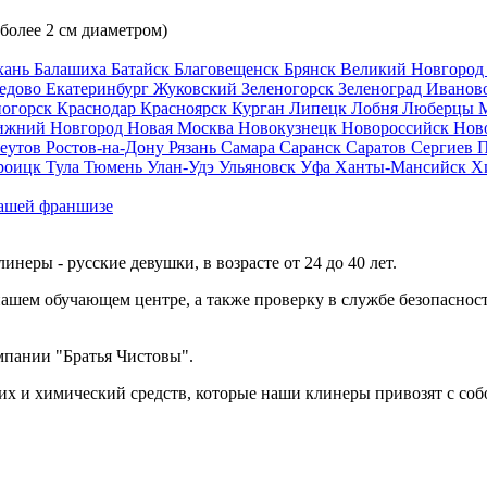
 более 2 см диаметром)
хань
Балашиха
Батайск
Благовещенск
Брянск
Великий Новгоро
едово
Екатеринбург
Жуковский
Зеленогорск
Зеленоград
Иванов
ногорск
Краснодар
Красноярск
Курган
Липецк
Лобня
Люберцы
ижний Новгород
Новая Москва
Новокузнецк
Новороссийск
Нов
еутов
Ростов-на-Дону
Рязань
Самара
Саранск
Саратов
Сергиев 
роицк
Тула
Тюмень
Улан-Удэ
Ульяновск
Уфа
Ханты-Мансийск
Х
ашей франшизе
еры - русские девушки, в возрасте от 24 до 40 лет.
ашем обучающем центре, а также проверку в службе безопасност
мпании "Братья Чистовы".
х и химический средств, которые наши клинеры привозят с соб