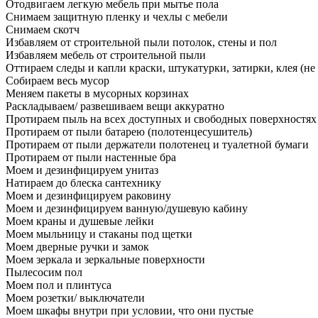
Отодвигаем легкую мебель при мытье пола
Снимаем защитную пленку и чехлы с мебели
Снимаем скотч
Избавляем от строительной пыли потолок, стены и пол
Избавляем мебель от строительной пыли
Оттираем следы и капли краски, штукатурки, затирки, клея (не
Собираем весь мусор
Меняем пакеты в мусорных корзинах
Раскладываем/ развешиваем вещи аккуратно
Протираем пыль на всех доступных и свободных поверхностях
Протираем от пыли батарею (полотенцесушитель)
Протираем от пыли держатели полотенец и туалетной бумаги
Протираем от пыли настенные бра
Моем и дезинфицируем унитаз
Натираем до блеска сантехнику
Моем и дезинфицируем раковину
Моем и дезинфицируем ванную/душевую кабину
Моем краны и душевые лейки
Моем мыльницу и стаканы под щетки
Моем дверные ручки и замок
Моем зеркала и зеркальные поверхности
Пылесосим пол
Моем пол и плинтуса
Моем розетки/ выключатели
Моем шкафы внутри при условии, что они пустые