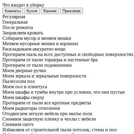
Что входит в уборку
Регу­лярная
Гене­ральная
После ремонта
Заправляем кровать
Собираем мусор и меняем мешки
Меняем мусорные мешки в корзинах
Раскладываем аккуратно вещи
Протираем пыль на всех доступных и свободных поверхностях
Протираем от пыли торшеры и настенные бра
Протираем от пыли подоконники
Моем дверные ручки
Моем зеркала и зеркальные поверхности
Пылесосим пол
Моем пол и плинтуса
Моем шкафы и тумбы внутри при условии, что они пустые
Моем шкафы сверху
Протираем от пыли все крупные предметы
Моем радиаторы отопления
Отодвигаем легкую мебель при мытье пола
Снимаем защитную пленку и чехлы с мебели
Снимаем скотч
Избавляем от строительной пыли потолок, стены и пол