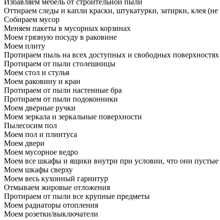
Избавляем мебель от строительной пыли
Оттираем следы и капли краски, штукатурки, затирки, клея (не
Собираем мусор
Меняем пакеты в мусорных корзинах
Моем грязную посуду в раковине
Моем плиту
Протираем пыль на всех доступных и свободных поверхностях
Протираем от пыли столешницы
Моем стол и стулья
Моем раковину и кран
Протираем от пыли настенные бра
Протираем от пыли подоконники
Моем дверные ручки
Моем зеркала и зеркальные поверхности
Пылесосим пол
Моем пол и плинтуса
Моем двери
Моем мусорное ведро
Моем все шкафы и ящики внутри при условии, что они пустые
Моем шкафы сверху
Моем весь кухонный гарнитур
Отмываем жировые отложения
Протираем от пыли все крупные предметы
Моем радиаторы отопления
Моем розетки/выключатели