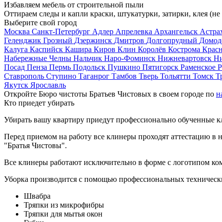
Избавляем мебель от строительной пыли
Оттираем следы и капли краски, штукатурки, затирки, клея (не
Выберите свой город
Москва
Санкт-Петербург
Адлер
Апрелевка
Архангельск
Астра
Геленджик
Грозный
Дзержинск
Дмитров
Долгопрудный
Домод
Калуга
Каспийск
Кашира
Киров
Клин
Королёв
Кострома
Крас
Набережные Челны
Нальчик
Наро-Фоминск
Нижневартовск
Н
Посад
Пенза
Пермь
Подольск
Пушкино
Пятигорск
Раменское
Р
Ставрополь
Ступино
Таганрог
Тамбов
Тверь
Тольятти
Томск
Т
Якутск
Ярославль
Откройте Бюро чистоты Братьев Чистовых в своем городе по
н
Кто приедет убирать
Убирать вашу квартиру приедут профессионально обученные клин
Перед приемом на работу все клинеры проходят аттестацию в н
"Братья Чистовы".
Все клинеры работают исключительно в форме с логотипом ко
Уборка производится с помощью профессиональных технически
Швабра
Тряпки из микрофибры
Тряпки для мытья окон