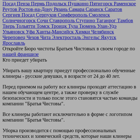
Посад
Пенза
Пермь
Подольск
Пушкино
Пятигорск
Раменское
Реутов
Ростов-на-Дону
Рязань
Самара
Саранск
Саратов
Сергиев Посад
Серпухов
Симферополь
Смоленск
Солнечногорск
Сочи
Ставрополь
Ступино
Таганрог
Тамбов
Тверь
Тольятти
Томск
Троицк
Тула
Тюмень
Улан-Удэ
Ульяновск
Уфа
Ханты-Мансийск
Химки
Челябинск
Череповец
Чехов
Чита
Электросталь
Энгельс
Якутск
Ярославль
Откройте Бюро чистоты Братьев Чистовых в своем городе по
нашей франшизе
Кто приедет убирать
Убирать вашу квартиру приедут профессионально обученные
клинеры - русские девушки, в возрасте от 24 до 40 лет.
Перед приемом на работу все клинеры проходят аттестацию в
нашем обучающем центре, а также проверку в службе
безопасности и только после этого становятся частью команды
компании "Братья Чистовы".
Все клинеры работают исключительно в форме с логотипом
компании "Братья Чистовы".
Уборка производится с помощью профессиональных
технических и химический средств, которые наши клинеры