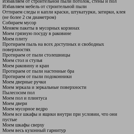
Избавляем от строительной пыли потолок, стены и пол
Избавляем мебель от строительной пыли
Оттираем следы и капли краски, штукатурки, затирки, клея
(не более 2 см диаметром)
Собираем мусор
Меняем пакеты в мусорных корзинах
Моем грязную посуду в раковине
Моем плиту
Протираем пыль на всех доступных и свободных
поверхностях
Протираем от пыли столешницы
Моем стол и стулья
Моем раковину и кран
Протираем от пыли настенные бра
Протираем от пыли подоконники
Моем дверные ручки
Моем зеркала и зеркальные поверхности
Пылесосим пол
Моем пол и плинтуса
Моем двери
Моем мусорное ведро
Моем все шкафы и ящики внутри при условии, что они
пустые
Моем шкафы сверху
Моем весь кухонный гарнитур