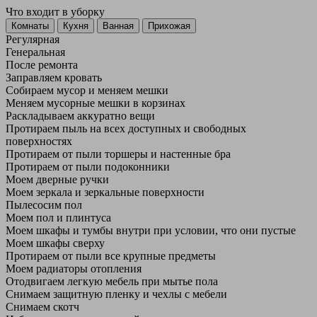
Что входит в уборку
Регу­лярная
Гене­ральная
После ремонта
Заправляем кровать
Собираем мусор и меняем мешки
Меняем мусорные мешки в корзинах
Раскладываем аккуратно вещи
Протираем пыль на всех доступных и свободных
поверхностях
Протираем от пыли торшеры и настенные бра
Протираем от пыли подоконники
Моем дверные ручки
Моем зеркала и зеркальные поверхности
Пылесосим пол
Моем пол и плинтуса
Моем шкафы и тумбы внутри при условии, что они пустые
Моем шкафы сверху
Протираем от пыли все крупные предметы
Моем радиаторы отопления
Отодвигаем легкую мебель при мытье пола
Снимаем защитную пленку и чехлы с мебели
Снимаем скотч