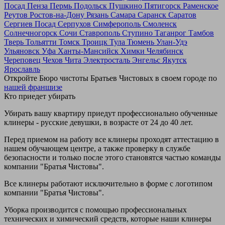
Посад
Пенза
Пермь
Подольск
Пушкино
Пятигорск
Раменское
Реутов
Ростов-на-Дону
Рязань
Самара
Саранск
Саратов
Сергиев Посад
Серпухов
Симферополь
Смоленск
Солнечногорск
Сочи
Ставрополь
Ступино
Таганрог
Тамбов
Тверь
Тольятти
Томск
Троицк
Тула
Тюмень
Улан-Удэ
Ульяновск
Уфа
Ханты-Мансийск
Химки
Челябинск
Череповец
Чехов
Чита
Электросталь
Энгельс
Якутск
Ярославль
Откройте Бюро чистоты Братьев Чистовых в своем городе по
нашей франшизе
Кто приедет убирать
Убирать вашу квартиру приедут профессионально обученные
клинеры - русские девушки, в возрасте от 24 до 40 лет.
Перед приемом на работу все клинеры проходят аттестацию в
нашем обучающем центре, а также проверку в службе
безопасности и только после этого становятся частью команды
компании "Братья Чистовы".
Все клинеры работают исключительно в форме с логотипом
компании "Братья Чистовы".
Уборка производится с помощью профессиональных
технических и химический средств, которые наши клинеры