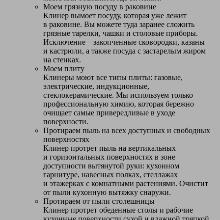
Моем грязную посуду в раковине
Клинер вымоет посуду, которая уже лежит
в раковине. Вы можете туда заранее сложить
грязные тарелки, чашки и столовые приборы.
Исключение – закопченные сковородки, казаны
и кастрюли, а также посуда с застарелым жиром
на стенках.
Моем плиту
Клинеры моют все типы плиты: газовые,
электрические, индукционные,
стеклокерамические. Мы используем только
профессиональную химию, которая бережно
очищает самые привередливые в уходе
поверхности.
Протираем пыль на всех доступных и свободных
поверхностях
Клинер протрет пыль на вертикальных
и горизонтальных поверхностях в зоне
доступности вытянутой руки: кухонном
гарнитуре, навесных полках, стеллажах
и этажерках с комнатными растениями. Очистит
от пыли кухонную вытяжку снаружи.
Протираем от пыли столешницы
Клинер протрет обеденные столы и рабочие
кухонные поверхности сухой и влажной тряпкой.