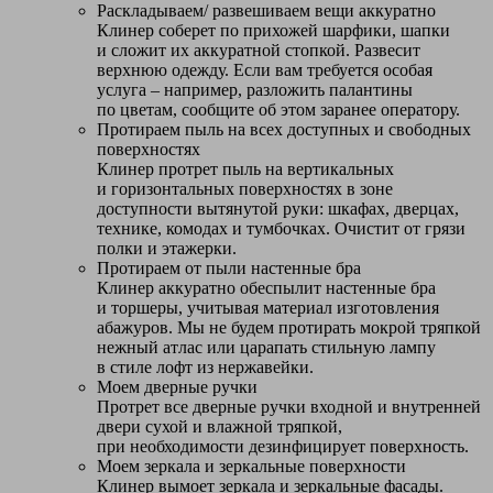
Раскладываем/ развешиваем вещи аккуратно
Клинер соберет по прихожей шарфики, шапки
и сложит их аккуратной стопкой. Развесит
верхнюю одежду. Если вам требуется особая
услуга – например, разложить палантины
по цветам, сообщите об этом заранее оператору.
Протираем пыль на всех доступных и свободных
поверхностях
Клинер протрет пыль на вертикальных
и горизонтальных поверхностях в зоне
доступности вытянутой руки: шкафах, дверцах,
технике, комодах и тумбочках. Очистит от грязи
полки и этажерки.
Протираем от пыли настенные бра
Клинер аккуратно обеспылит настенные бра
и торшеры, учитывая материал изготовления
абажуров. Мы не будем протирать мокрой тряпкой
нежный атлас или царапать стильную лампу
в стиле лофт из нержавейки.
Моем дверные ручки
Протрет все дверные ручки входной и внутренней
двери сухой и влажной тряпкой,
при необходимости дезинфицирует поверхность.
Моем зеркала и зеркальные поверхности
Клинер вымоет зеркала и зеркальные фасады.