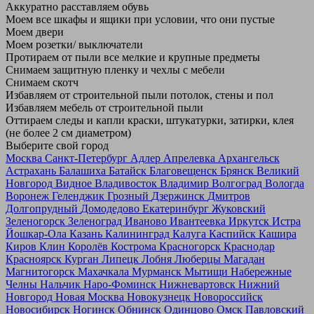
Аккуратно расставляем обувь
Моем все шкафы и ящики при условии, что они пустые
Моем двери
Моем розетки/ выключатели
Протираем от пыли все мелкие и крупные предметы
Снимаем защитную пленку и чехлы с мебели
Снимаем скотч
Избавляем от строительной пыли потолок, стены и пол
Избавляем мебель от строительной пыли
Оттираем следы и капли краски, штукатурки, затирки, клея
(не более 2 см диаметром)
Выберите свой город
Москва
Санкт-Петербург
Адлер
Апрелевка
Архангельск
Астрахань
Балашиха
Батайск
Благовещенск
Брянск
Великий
Новгород
Видное
Владивосток
Владимир
Волгоград
Вологда
Воронеж
Геленджик
Грозный
Дзержинск
Дмитров
Долгопрудный
Домодедово
Екатеринбург
Жуковский
Зеленогорск
Зеленоград
Иваново
Ивантеевка
Иркутск
Истра
Йошкар-Ола
Казань
Калининград
Калуга
Каспийск
Кашира
Киров
Клин
Королёв
Кострома
Красногорск
Краснодар
Красноярск
Курган
Липецк
Лобня
Люберцы
Магадан
Магнитогорск
Махачкала
Мурманск
Мытищи
Набережные
Челны
Нальчик
Наро-Фоминск
Нижневартовск
Нижний
Новгород
Новая Москва
Новокузнецк
Новороссийск
Новосибирск
Ногинск
Обнинск
Одинцово
Омск
Павловский