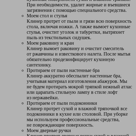
При необходимости, удалит жирные и въевшиеся
загрязнения с помощью специального средства.
Моем стол и стулья
Клинер протрет от пыли и грязи всю поверхность
стола, включая ножки. А также вымоет кухонные
стулья, очистит уголок и табуретки, вытряхнет
пыль из текстильных сидушек.
Моем раковину и кран
Клинер вымоет раковину и очистит смеситель
от ржавчины и известкового налета. После мытья
обязательно продезинфицирует кухонную
сантехнику.
Протираем от пыли настенные бра
Клинер аккуратно обеспылит настенные бра,
учитывая материал изготовления абажуров. Мы
не будем протирать мокрой тряпкой нежный атлас
или царапать стильную лампу в стиле лофт
из нержавейки.
Протираем от пыли подоконники
Клинер протрет сухой и влажной тряпочкой все
подоконники в кухне или столовой. При уборке
мы используем профессиональные средства,
не повреждающие поверхность.
Моем дверные ручки
Клинер протрет дверные ручки сухой и влажной