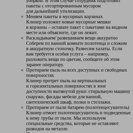
уборкой. В этом случае сотрудник подготовит
пакеты с отсортированным мусором
для дальнейшей утилизации.
Меняем пакеты в мусорных корзинах
Клинер положит новые мусорные мешки
в корзины – оставьте пакет с пакетами на видном
месте или объясните, где он лежит.
Раскладываем/ развешиваем вещи аккуратно
Соберем по ванной комнате полотенца и сложим
в аккуратную стопочку. Развесим халаты. Если
вам требуется особая услуга – например,
разложить вещи по цветам, сообщите об этом
заранее оператору.
Протираем пыль на всех доступных и свободных
поверхностях
Клинер протрет пыль на вертикальных
и горизонтальных поверхностях в зоне
доступности вытянутой руки: стиральную машину
снаружи, фасады мебели для ванной,
сантехнический шкаф, полки и стеллажи.
Протираем от пыли батарею (полотенцесушитель)
Клинер отмоет полотенцесушитель и подведенные
к нему трубы от пыли. Мы используем
специальные средства, которые не оставляют
разводов на металле.