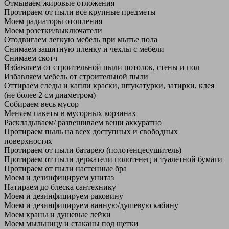
Отмываем жировые отложения
Протираем от пыли все крупные предметы
Моем радиаторы отопления
Моем розетки/выключатели
Отодвигаем легкую мебель при мытье пола
Снимаем защитную пленку и чехлы с мебели
Снимаем скотч
Избавляем от строительной пыли потолок, стены и пол
Избавляем мебель от строительной пыли
Оттираем следы и капли краски, штукатурки, затирки, клея
(не более 2 см диаметром)
Собираем весь мусор
Меняем пакеты в мусорных корзинах
Раскладываем/ развешиваем вещи аккуратно
Протираем пыль на всех доступных и свободных
поверхностях
Протираем от пыли батарею (полотенцесушитель)
Протираем от пыли держатели полотенец и туалетной бумаги
Протираем от пыли настенные бра
Моем и дезинфицируем унитаз
Натираем до блеска сантехнику
Моем и дезинфицируем раковину
Моем и дезинфицируем ванную/душевую кабину
Моем краны и душевые лейки
Моем мыльницу и стаканы под щетки