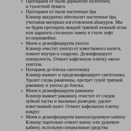
Протираем от пыли держатели полотенец
и туалетной бумаги
Протираем от пыли настенные бра
Клинер аккуратно обеспылит настенные бра,
учитывая материал изготовления абажуров. Мы
не будем протирать мокрой тряпкой нежный атлас
или царапать стильную лампу в стиле лофт
из нержавейки.
Моем и дезинфицируем унитаз
Клинер очистит унитаз от известкового налета,
помоет внутри и снаружи. Дезинфицирует
поверхность. Отмоет кафельную плитку около
унитаза.
Натираем до блеска сантехнику
Клинер вымоет и продезинфицирует сантехнику.
Удалит следы ржавчины, протрет сухой тряпкой
раковину и унитаз до блеска.
Моем и дезинфицируем раковину
Клинер вымоет раковину, очистит от следов
зубной пасты и мыльных разводов, удалит
известковый налет. Отмоет кафельную плитку
вокруг.
Моем и дезинфицируем ванную/душевую кабину
Клинер тщательно отмоет ванну или душевую
кабину, используя специальные средства