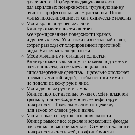
для очистки. Подберет щадящую жидкость
для акриловых поверхностей, чугунную ванну
очистит профессиональным раствором. После
мытья продезинфицирует сантехнические изделия.
Моем краны и душевые лейки
Клинер отмоет и насухо вытрет
все хромированные поверхности кранов
и душевых леек. Уничтожит известковый налет,
сотрет разводы от хлорированной проточной
воды. Натрет металл до блеска.
Моем мыльницу и стаканы под щетки
Клинер отмоет мыльницу и стаканы под зубные
щетки и пасты, используя специальные
гипоаллергенные средства. Тщательно ополоснет
предметы чистой водой, чтобы остатки химии
не попали на кожу рук и лица.
Моем дверные ручки и замок
Клинер протрет дверные ручки сухой и влажной
тряпкой, при необходимости дезинфицирует
поверхность. Тщательно очистит щеколду
или замок от следов рук и пыли.
Моем зеркала и зеркальные поверхности
Клинер вымоет все зеркала и зеркальные фасады
шкафчиков в ванной комнате. Отмоет стеклянные
поверхности стеллажей, шкафов. Очистит