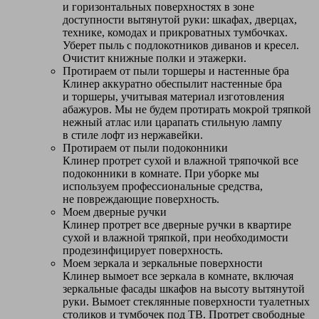
и горизонтальных поверхностях в зоне
доступности вытянутой руки: шкафах, дверцах,
технике, комодах и прикроватных тумбочках.
Уберет пыль с подлокотников диванов и кресел.
Очистит книжные полки и этажерки.
Протираем от пыли торшеры и настенные бра
Клинер аккуратно обеспылит настенные бра
и торшеры, учитывая материал изготовления
абажуров. Мы не будем протирать мокрой тряпкой
нежный атлас или царапать стильную лампу
в стиле лофт из нержавейки.
Протираем от пыли подоконники
Клинер протрет сухой и влажной тряпочкой все
подоконники в комнате. При уборке мы
используем профессиональные средства,
не повреждающие поверхность.
Моем дверные ручки
Клинер протрет все дверные ручки в квартире
сухой и влажной тряпкой, при необходимости
продезинфицирует поверхность.
Моем зеркала и зеркальные поверхности
Клинер вымоет все зеркала в комнате, включая
зеркальные фасады шкафов на высоту вытянутой
руки. Вымоет стеклянные поверхности туалетных
столиков и тумбочек под ТВ. Протрет свободные