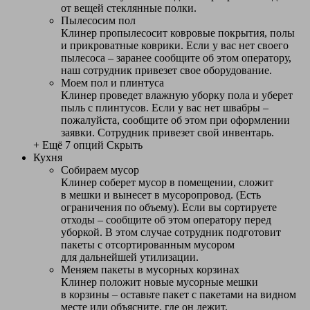
от вещей стеклянные полки.
Пылесосим пол
Клинер пропылесосит ковровые покрытия, полы
и прикроватные коврики. Если у вас нет своего
пылесоса – заранее сообщите об этом оператору,
наш сотрудник привезет свое оборудование.
Моем пол и плинтуса
Клинер проведет влажную уборку пола и уберет
пыль с плинтусов. Если у вас нет швабры –
пожалуйста, сообщите об этом при оформлении
заявки. Сотрудник привезет свой инвентарь.
+ Ещё 7 опций
Скрыть
Кухня
Собираем мусор
Клинер соберет мусор в помещении, сложит
в мешки и вынесет в мусоропровод. (Есть
ограничения по объему). Если вы сортируете
отходы – сообщите об этом оператору перед
уборкой. В этом случае сотрудник подготовит
пакеты с отсортированным мусором
для дальнейшей утилизации.
Меняем пакеты в мусорных корзинах
Клинер положит новые мусорные мешки
в корзины – оставьте пакет с пакетами на видном
месте или объясните, где он лежит.