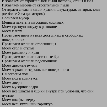
Избавляем от строительной пыли потолок, стены и пол
Избавляем мебель от строительной пыли
Оттираем следы и капли краски, штукатурки, затирки, клея
(не более 2 см диаметром)
Собираем мусор
Меняем пакеты в мусорных корзинах
Моем грязную посуду в раковине
Моем плиту
Протираем пыль на всех доступных и свободных
поверхностях
Протираем от пыли столешницы
Моем стол и стулья
Моем раковину и кран
Протираем от пыли настенные бра
Протираем от пыли подоконники
Моем дверные ручки
Моем зеркала и зеркальные поверхности
Пылесосим пол
Моем пол и плинтуса
Моем двери
Моем мусорное ведро
Моем все шкафы и ящики внутри при условии, что они
пустые
Моем шкафы сверху
Моем весь кухонный гарнитур