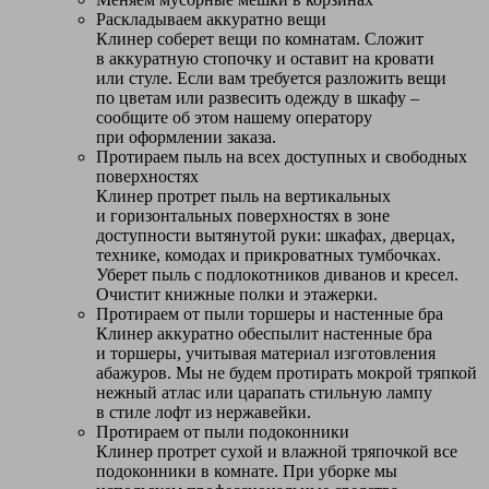
Раскладываем аккуратно вещи
Клинер соберет вещи по комнатам. Сложит
в аккуратную стопочку и оставит на кровати
или стуле. Если вам требуется разложить вещи
по цветам или развесить одежду в шкафу –
сообщите об этом нашему оператору
при оформлении заказа.
Протираем пыль на всех доступных и свободных
поверхностях
Клинер протрет пыль на вертикальных
и горизонтальных поверхностях в зоне
доступности вытянутой руки: шкафах, дверцах,
технике, комодах и прикроватных тумбочках.
Уберет пыль с подлокотников диванов и кресел.
Очистит книжные полки и этажерки.
Протираем от пыли торшеры и настенные бра
Клинер аккуратно обеспылит настенные бра
и торшеры, учитывая материал изготовления
абажуров. Мы не будем протирать мокрой тряпкой
нежный атлас или царапать стильную лампу
в стиле лофт из нержавейки.
Протираем от пыли подоконники
Клинер протрет сухой и влажной тряпочкой все
подоконники в комнате. При уборке мы