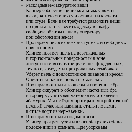
Раскладываем аккуратно вещи
Клинер соберет вещи по комнатам. Сложит
в аккуратную стопочку и оставит на кровати
или стуле. Если вам требуется разложить вещи
по цветам или развесить одежду в шкафу –
сообщите об этом нашему оператору
при оформлении заказа.
Протираем пыль на всех доступных и свободных
поверхностях
Клинер протрет пыль на вертикальных
и горизонтальных поверхностях в зоне
доступности вытянутой руки: шкафах, дверцах,
технике, комодах и прикроватных тумбочках.
Уберет пыль с подлокотников диванов и кресел.
Очистит книжные полки и этажерки.
Протираем от пыли торшеры и настенные бра
Клинер аккуратно обеспылит настенные бра
и торшеры, учитывая материал изготовления
абажуров. Мы не будем протирать мокрой тряпкой
нежный атлас или царапать стильную лампу
в стиле лофт из нержавейки.
Протираем от пыли подоконники
Клинер протрет сухой и влажной тряпочкой все
подоконники в комнате. При уборке мы