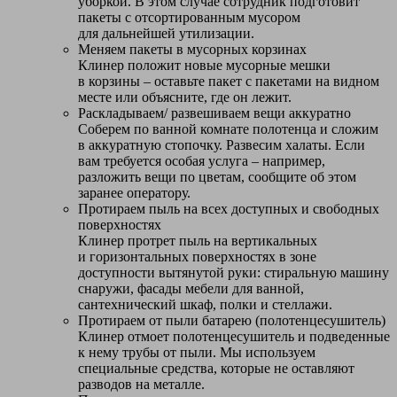
уборкой. В этом случае сотрудник подготовит
пакеты с отсортированным мусором
для дальнейшей утилизации.
Меняем пакеты в мусорных корзинах
Клинер положит новые мусорные мешки
в корзины – оставьте пакет с пакетами на видном
месте или объясните, где он лежит.
Раскладываем/ развешиваем вещи аккуратно
Соберем по ванной комнате полотенца и сложим
в аккуратную стопочку. Развесим халаты. Если
вам требуется особая услуга – например,
разложить вещи по цветам, сообщите об этом
заранее оператору.
Протираем пыль на всех доступных и свободных
поверхностях
Клинер протрет пыль на вертикальных
и горизонтальных поверхностях в зоне
доступности вытянутой руки: стиральную машину
снаружи, фасады мебели для ванной,
сантехнический шкаф, полки и стеллажи.
Протираем от пыли батарею (полотенцесушитель)
Клинер отмоет полотенцесушитель и подведенные
к нему трубы от пыли. Мы используем
специальные средства, которые не оставляют
разводов на металле.