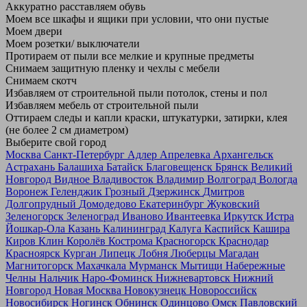
Аккуратно расставляем обувь
Моем все шкафы и ящики при условии, что они пустые
Моем двери
Моем розетки/ выключатели
Протираем от пыли все мелкие и крупные предметы
Снимаем защитную пленку и чехлы с мебели
Снимаем скотч
Избавляем от строительной пыли потолок, стены и пол
Избавляем мебель от строительной пыли
Оттираем следы и капли краски, штукатурки, затирки, клея
(не более 2 см диаметром)
Выберите свой город
Москва
Санкт-Петербург
Адлер
Апрелевка
Архангельск
Астрахань
Балашиха
Батайск
Благовещенск
Брянск
Великий
Новгород
Видное
Владивосток
Владимир
Волгоград
Вологда
Воронеж
Геленджик
Грозный
Дзержинск
Дмитров
Долгопрудный
Домодедово
Екатеринбург
Жуковский
Зеленогорск
Зеленоград
Иваново
Ивантеевка
Иркутск
Истра
Йошкар-Ола
Казань
Калининград
Калуга
Каспийск
Кашира
Киров
Клин
Королёв
Кострома
Красногорск
Краснодар
Красноярск
Курган
Липецк
Лобня
Люберцы
Магадан
Магнитогорск
Махачкала
Мурманск
Мытищи
Набережные
Челны
Нальчик
Наро-Фоминск
Нижневартовск
Нижний
Новгород
Новая Москва
Новокузнецк
Новороссийск
Новосибирск
Ногинск
Обнинск
Одинцово
Омск
Павловский