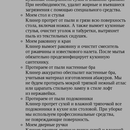
При необходимости, удалит жирные и въевшиеся
загрязнения с помощью специального средства.
Моем стол и стулья
Клинер протрет от пыли и грязи всю поверхность
стола, включая ножки. А также вымоет кухонные
стулья, очистит уголок и табуретки, вытряхнет
пыль из текстильных сидушек.
Моем раковину и кран
Клинер вымоет раковину и очистит смеситель
от ржавчины и известкового налета. После мытья
обязательно продезинфицирует кухонную
сантехнику.
Протираем от пыли настенные бра
Клинер аккуратно обеспылит настенные бра,
учитывая материал изготовления абажуров. Мы
не будем протирать мокрой тряпкой нежный атлас
или царапать стильную лампу в стиле лофт
из нержавейки.
Протираем от пыли подоконники
Клинер протрет сухой и влажной тряпочкой все
подоконники в кухне или столовой. При уборке
мы используем профессиональные средства,
не повреждающие поверхность.
Моем дверные ручки
Клинер протрет дверные ручки сухой и влажной