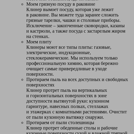
Моем грязную посуду в раковине
Клинер вымоет посуду, которая уже лежит
в раковине. Вы можете туда заранее сложить
грязные тарелки, чашки и столовые приборы.
Исключение – закопченные сковородки, казаны
и кастрюли, а также посуда с застарелым жиром
на стенках.
Моем плиту
Клинеры моют все типы плиты: газовые,
электрические, индукционные,
стеклокерамические. Мы используем только
профессиональную химию, которая бережно
очищает самые привередливые в уходе
поверхности.
Протираем пыль на всех доступных и свободных
поверхностях
Клинер протрет пыль на вертикальных
и горизонтальных поверхностях в зоне
доступности вытянутой руки: кухонном
гарнитуре, навесных полках, стеллажах
и этажерках с комнатными растениями. Очистит
от пыли кухонную вытяжку снаружи.
Протираем от пыли столешницы
Клинер протрет обеденные столы и рабочие
кухонные поверхности сухой и влажной тряпкой.