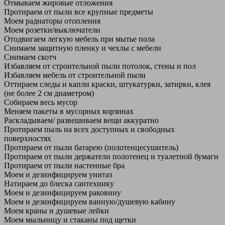
Отмываем жировые отложения
Протираем от пыли все крупные предметы
Моем радиаторы отопления
Моем розетки/выключатели
Отодвигаем легкую мебель при мытье пола
Снимаем защитную пленку и чехлы с мебели
Снимаем скотч
Избавляем от строительной пыли потолок, стены и пол
Избавляем мебель от строительной пыли
Оттираем следы и капли краски, штукатурки, затирки, клея
(не более 2 см диаметром)
Собираем весь мусор
Меняем пакеты в мусорных корзинах
Раскладываем/ развешиваем вещи аккуратно
Протираем пыль на всех доступных и свободных
поверхностях
Протираем от пыли батарею (полотенцесушитель)
Протираем от пыли держатели полотенец и туалетной бумаги
Протираем от пыли настенные бра
Моем и дезинфицируем унитаз
Натираем до блеска сантехнику
Моем и дезинфицируем раковину
Моем и дезинфицируем ванную/душевую кабину
Моем краны и душевые лейки
Моем мыльницу и стаканы под щетки