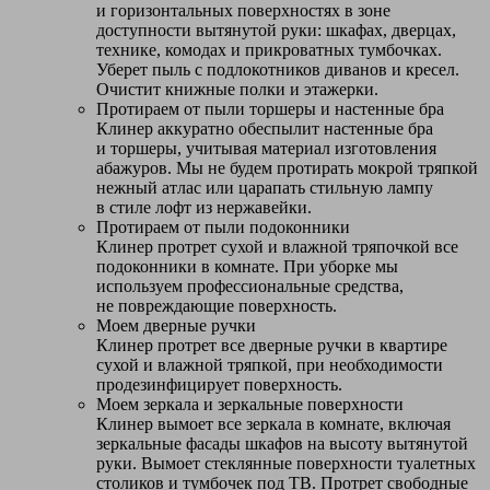
и горизонтальных поверхностях в зоне
доступности вытянутой руки: шкафах, дверцах,
технике, комодах и прикроватных тумбочках.
Уберет пыль с подлокотников диванов и кресел.
Очистит книжные полки и этажерки.
Протираем от пыли торшеры и настенные бра
Клинер аккуратно обеспылит настенные бра
и торшеры, учитывая материал изготовления
абажуров. Мы не будем протирать мокрой тряпкой
нежный атлас или царапать стильную лампу
в стиле лофт из нержавейки.
Протираем от пыли подоконники
Клинер протрет сухой и влажной тряпочкой все
подоконники в комнате. При уборке мы
используем профессиональные средства,
не повреждающие поверхность.
Моем дверные ручки
Клинер протрет все дверные ручки в квартире
сухой и влажной тряпкой, при необходимости
продезинфицирует поверхность.
Моем зеркала и зеркальные поверхности
Клинер вымоет все зеркала в комнате, включая
зеркальные фасады шкафов на высоту вытянутой
руки. Вымоет стеклянные поверхности туалетных
столиков и тумбочек под ТВ. Протрет свободные