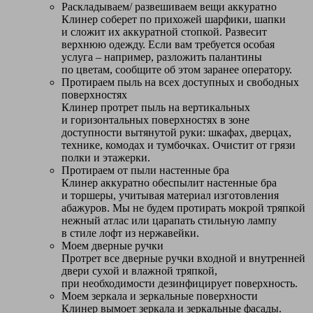
Раскладываем/ развешиваем вещи аккуратно
Клинер соберет по прихожей шарфики, шапки
и сложит их аккуратной стопкой. Развесит
верхнюю одежду. Если вам требуется особая
услуга – например, разложить палантины
по цветам, сообщите об этом заранее оператору.
Протираем пыль на всех доступных и свободных
поверхностях
Клинер протрет пыль на вертикальных
и горизонтальных поверхностях в зоне
доступности вытянутой руки: шкафах, дверцах,
технике, комодах и тумбочках. Очистит от грязи
полки и этажерки.
Протираем от пыли настенные бра
Клинер аккуратно обеспылит настенные бра
и торшеры, учитывая материал изготовления
абажуров. Мы не будем протирать мокрой тряпкой
нежный атлас или царапать стильную лампу
в стиле лофт из нержавейки.
Моем дверные ручки
Протрет все дверные ручки входной и внутренней
двери сухой и влажной тряпкой,
при необходимости дезинфицирует поверхность.
Моем зеркала и зеркальные поверхности
Клинер вымоет зеркала и зеркальные фасады.