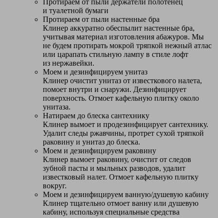
Протираем от пыли держатели полотенец
и туалетной бумаги
Протираем от пыли настенные бра
Клинер аккуратно обеспылит настенные бра,
учитывая материал изготовления абажуров. Мы
не будем протирать мокрой тряпкой нежный атлас
или царапать стильную лампу в стиле лофт
из нержавейки.
Моем и дезинфицируем унитаз
Клинер очистит унитаз от известкового налета,
помоет внутри и снаружи. Дезинфицирует
поверхность. Отмоет кафельную плитку около
унитаза.
Натираем до блеска сантехнику
Клинер вымоет и продезинфицирует сантехнику.
Удалит следы ржавчины, протрет сухой тряпкой
раковину и унитаз до блеска.
Моем и дезинфицируем раковину
Клинер вымоет раковину, очистит от следов
зубной пасты и мыльных разводов, удалит
известковый налет. Отмоет кафельную плитку
вокруг.
Моем и дезинфицируем ванную/душевую кабину
Клинер тщательно отмоет ванну или душевую
кабину, используя специальные средства