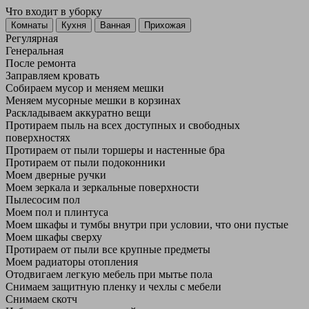
Что входит в уборку
Регу­лярная
Гене­ральная
После ремонта
Заправляем кровать
Собираем мусор и меняем мешки
Меняем мусорные мешки в корзинах
Раскладываем аккуратно вещи
Протираем пыль на всех доступных и свободных
поверхностях
Протираем от пыли торшеры и настенные бра
Протираем от пыли подоконники
Моем дверные ручки
Моем зеркала и зеркальные поверхности
Пылесосим пол
Моем пол и плинтуса
Моем шкафы и тумбы внутри при условии, что они пустые
Моем шкафы сверху
Протираем от пыли все крупные предметы
Моем радиаторы отопления
Отодвигаем легкую мебель при мытье пола
Снимаем защитную пленку и чехлы с мебели
Снимаем скотч