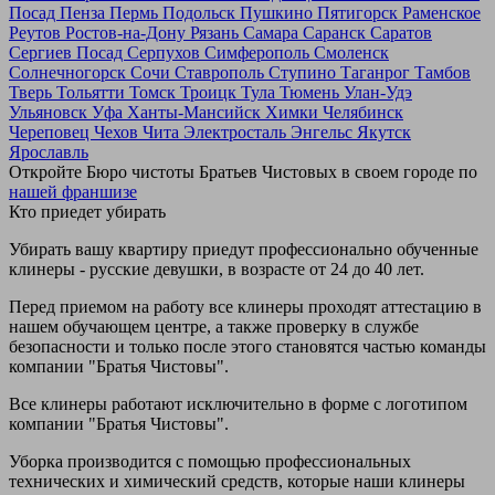
Посад
Пенза
Пермь
Подольск
Пушкино
Пятигорск
Раменское
Реутов
Ростов-на-Дону
Рязань
Самара
Саранск
Саратов
Сергиев Посад
Серпухов
Симферополь
Смоленск
Солнечногорск
Сочи
Ставрополь
Ступино
Таганрог
Тамбов
Тверь
Тольятти
Томск
Троицк
Тула
Тюмень
Улан-Удэ
Ульяновск
Уфа
Ханты-Мансийск
Химки
Челябинск
Череповец
Чехов
Чита
Электросталь
Энгельс
Якутск
Ярославль
Откройте Бюро чистоты Братьев Чистовых в своем городе по
нашей франшизе
Кто приедет убирать
Убирать вашу квартиру приедут профессионально обученные
клинеры - русские девушки, в возрасте от 24 до 40 лет.
Перед приемом на работу все клинеры проходят аттестацию в
нашем обучающем центре, а также проверку в службе
безопасности и только после этого становятся частью команды
компании "Братья Чистовы".
Все клинеры работают исключительно в форме с логотипом
компании "Братья Чистовы".
Уборка производится с помощью профессиональных
технических и химический средств, которые наши клинеры