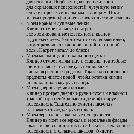
для очистки. Подберет щадящую жидкость
для акриловых поверхностей, чугунную ванну
очистит профессиональным раствором. После
мытья продезинфицирует сантехнические изделия.
Моем краны и душевые лейки
Клинер отмоет и насухо вытрет
все хромированные поверхности кранов
и душевых леек. Уничтожит известковый налет,
сотрет разводы от хлорированной проточной
воды. Натрет металл до блеска.
Моем мыльницу и стаканы под щетки
Клинер отмоет мыльницу и стаканы под зубные
щетки и пасты, используя специальные
гипоаллергенные средства. Тщательно ополоснет
предметы чистой водой, чтобы остатки химии
не попали на кожу рук и лица.
Моем дверные ручки и замок
Клинер протрет дверные ручки сухой и влажной
тряпкой, при необходимости дезинфицирует
поверхность. Тщательно очистит щеколду
или замок от следов рук и пыли.
Моем зеркала и зеркальные поверхности
Клинер вымоет все зеркала и зеркальные фасады
шкафчиков в ванной комнате. Отмоет стеклянные
поверхности стеллажей, шкафов. Очистит