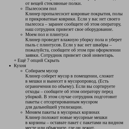
от вещей стеклянные полки.
Пылесосим пол
Клинер пропылесосит ковровые покрытия, полы
и прикроватные коврики. Если у вас нет своего
пылесоса – заранее сообщите об этом оператору,
наш сотрудник привезет свое оборудование.
Моем пол и плинтуса
Клинер проведет влажную уборку пола и уберет
пыль с плинтусов. Если у вас нет швабры –
пожалуйста, сообщите об этом при оформлении
заявки. Сотрудник привезет свой инвентарь.
+ Ещё 7 опций
Скрыть
Кухня
Собираем мусор
Клинер соберет мусор в помещении, сложит
в мешки и вынесет в мусоропровод. (Есть
ограничения по объему). Если вы сортируете
отходы – сообщите об этом оператору перед
уборкой. В этом случае сотрудник подготовит
пакеты с отсортированным мусором
для дальнейшей утилизации.
Меняем пакеты в мусорных корзинах
Клинер положит новые мусорные мешки
в корзины – оставьте пакет с пакетами на видном
месте или объясните, где он лежит.