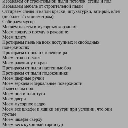
Избавляем от строительной пыли потолок, стены и пол
Избавляем мебель от строительной пыли
Оттираем следы и капли краски, штукатурки, затирки, клея
(не более 2 см диаметром)
Собираем мусор
Меняем пакеты в мусорных корзинах
Моем грязную посуду в раковине
Моем плиту
Протираем пыль на всех доступных и свободных
поверхностях
Протираем от пыли столешницы
Моем стол и стулья
Моем раковину и кран
Протираем от пыли настенные бра
Протираем от пыли подоконники
Моем дверные ручки
Моем зеркала и зеркальные поверхности
Пылесосим пол
Моем пол и плинтуса
Моем двери
Моем мусорное ведро
Моем все шкафы и ящики внутри при условии, что они
пустые
Моем шкафы сверху
Моем весь кухонный гарнитур