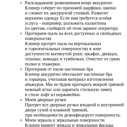
Раскладываем/ развешиваем вещи аккуратно
Клинер соберет по прихожей шарфики, шапки
и сложит их аккуратной стопкой. Развесит
верхнюю одежду. Если вам требуется особая
услуга – например, разложить палантины
по цветам, сообщите об этом заранее оператору.
Протираем пыль на всех доступных и свободных
поверхностях
Клинер протрет пыль на вертикальных
и горизонтальных поверхностях в зоне
доступности вытянутой руки: шкафах, дверцах,
технике, комодах и тумбочках. Очистит от грязи
полки и этажерки.
Протираем от пыли настенные бра
Клинер аккуратно обеспылит настенные бра
и торшеры, учитывая материал изготовления
абажуров. Мы не будем протирать мокрой тряпкой
нежный атлас или царапать стильную лампу
в стиле лофт из нержавейки.
Моем дверные ручки
Протрет все дверные ручки входной и внутренней
двери сухой и влажной тряпкой,
при необходимости дезинфицирует поверхность.
Моем зеркала и зеркальные поверхности
Клинер вымоет зеркала и зеркальные фасады.