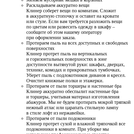
Раскладываем аккуратно вещи
Клинер соберет вещи по комнатам. Сложит
в аккуратную стопочку и оставит на кровати
или стуле. Если вам требуется разложить вещи
по цветам или развесить одежду в шкафу –
сообщите об этом нашему оператору
при оформлении заказа.
Протираем пыль на всех доступных и свободных
поверхностях
Клинер протрет пыль на вертикальных
и горизонтальных поверхностях в зоне
доступности вытянутой руки: шкафах, дверцах,
технике, комодах и прикроватных тумбочках.
Уберет пыль с подлокотников диванов и кресел.
Очистит книжные полки и этажерки.
Протираем от пыли торшеры и настенные бра
Клинер аккуратно обеспылит настенные бра
и торшеры, учитывая материал изготовления
абажуров. Мы не будем протирать мокрой тряпкой
нежный атлас или царапать стильную лампу
в стиле лофт из нержавейки.
Протираем от пыли подоконники
Клинер протрет сухой и влажной тряпочкой все
подоконники в комнате. При уборке мы