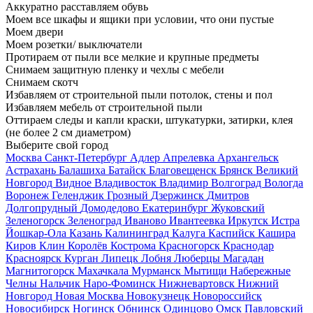
Аккуратно расставляем обувь
Моем все шкафы и ящики при условии, что они пустые
Моем двери
Моем розетки/ выключатели
Протираем от пыли все мелкие и крупные предметы
Снимаем защитную пленку и чехлы с мебели
Снимаем скотч
Избавляем от строительной пыли потолок, стены и пол
Избавляем мебель от строительной пыли
Оттираем следы и капли краски, штукатурки, затирки, клея
(не более 2 см диаметром)
Выберите свой город
Москва
Санкт-Петербург
Адлер
Апрелевка
Архангельск
Астрахань
Балашиха
Батайск
Благовещенск
Брянск
Великий
Новгород
Видное
Владивосток
Владимир
Волгоград
Вологда
Воронеж
Геленджик
Грозный
Дзержинск
Дмитров
Долгопрудный
Домодедово
Екатеринбург
Жуковский
Зеленогорск
Зеленоград
Иваново
Ивантеевка
Иркутск
Истра
Йошкар-Ола
Казань
Калининград
Калуга
Каспийск
Кашира
Киров
Клин
Королёв
Кострома
Красногорск
Краснодар
Красноярск
Курган
Липецк
Лобня
Люберцы
Магадан
Магнитогорск
Махачкала
Мурманск
Мытищи
Набережные
Челны
Нальчик
Наро-Фоминск
Нижневартовск
Нижний
Новгород
Новая Москва
Новокузнецк
Новороссийск
Новосибирск
Ногинск
Обнинск
Одинцово
Омск
Павловский