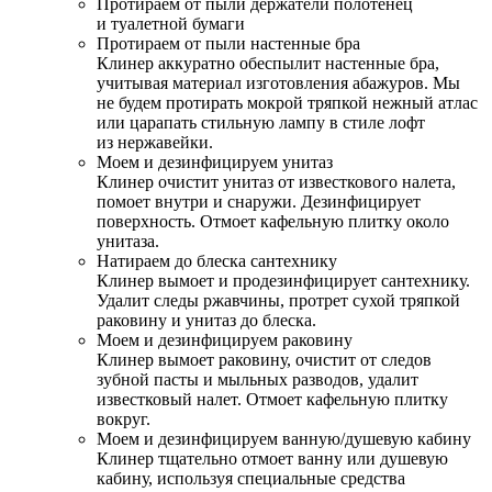
Протираем от пыли держатели полотенец
и туалетной бумаги
Протираем от пыли настенные бра
Клинер аккуратно обеспылит настенные бра,
учитывая материал изготовления абажуров. Мы
не будем протирать мокрой тряпкой нежный атлас
или царапать стильную лампу в стиле лофт
из нержавейки.
Моем и дезинфицируем унитаз
Клинер очистит унитаз от известкового налета,
помоет внутри и снаружи. Дезинфицирует
поверхность. Отмоет кафельную плитку около
унитаза.
Натираем до блеска сантехнику
Клинер вымоет и продезинфицирует сантехнику.
Удалит следы ржавчины, протрет сухой тряпкой
раковину и унитаз до блеска.
Моем и дезинфицируем раковину
Клинер вымоет раковину, очистит от следов
зубной пасты и мыльных разводов, удалит
известковый налет. Отмоет кафельную плитку
вокруг.
Моем и дезинфицируем ванную/душевую кабину
Клинер тщательно отмоет ванну или душевую
кабину, используя специальные средства