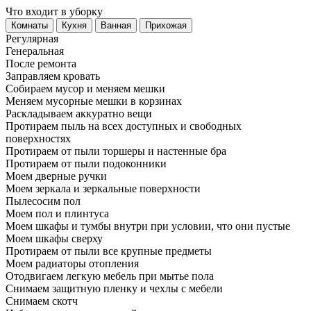
Что входит в уборку
Регу­лярная
Гене­ральная
После ремонта
Заправляем кровать
Собираем мусор и меняем мешки
Меняем мусорные мешки в корзинах
Раскладываем аккуратно вещи
Протираем пыль на всех доступных и свободных
поверхностях
Протираем от пыли торшеры и настенные бра
Протираем от пыли подоконники
Моем дверные ручки
Моем зеркала и зеркальные поверхности
Пылесосим пол
Моем пол и плинтуса
Моем шкафы и тумбы внутри при условии, что они пустые
Моем шкафы сверху
Протираем от пыли все крупные предметы
Моем радиаторы отопления
Отодвигаем легкую мебель при мытье пола
Снимаем защитную пленку и чехлы с мебели
Снимаем скотч