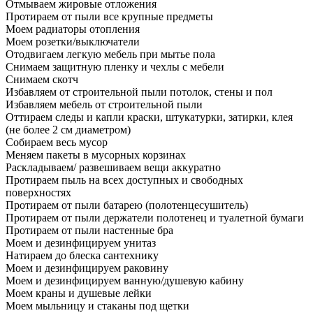
Отмываем жировые отложения
Протираем от пыли все крупные предметы
Моем радиаторы отопления
Моем розетки/выключатели
Отодвигаем легкую мебель при мытье пола
Снимаем защитную пленку и чехлы с мебели
Снимаем скотч
Избавляем от строительной пыли потолок, стены и пол
Избавляем мебель от строительной пыли
Оттираем следы и капли краски, штукатурки, затирки, клея
(не более 2 см диаметром)
Собираем весь мусор
Меняем пакеты в мусорных корзинах
Раскладываем/ развешиваем вещи аккуратно
Протираем пыль на всех доступных и свободных
поверхностях
Протираем от пыли батарею (полотенцесушитель)
Протираем от пыли держатели полотенец и туалетной бумаги
Протираем от пыли настенные бра
Моем и дезинфицируем унитаз
Натираем до блеска сантехнику
Моем и дезинфицируем раковину
Моем и дезинфицируем ванную/душевую кабину
Моем краны и душевые лейки
Моем мыльницу и стаканы под щетки