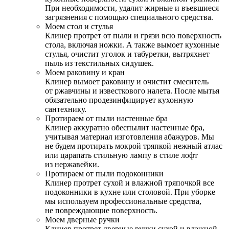
При необходимости, удалит жирные и въевшиеся
загрязнения с помощью специального средства.
Моем стол и стулья
Клинер протрет от пыли и грязи всю поверхность
стола, включая ножки. А также вымоет кухонные
стулья, очистит уголок и табуретки, вытряхнет
пыль из текстильных сидушек.
Моем раковину и кран
Клинер вымоет раковину и очистит смеситель
от ржавчины и известкового налета. После мытья
обязательно продезинфицирует кухонную
сантехнику.
Протираем от пыли настенные бра
Клинер аккуратно обеспылит настенные бра,
учитывая материал изготовления абажуров. Мы
не будем протирать мокрой тряпкой нежный атлас
или царапать стильную лампу в стиле лофт
из нержавейки.
Протираем от пыли подоконники
Клинер протрет сухой и влажной тряпочкой все
подоконники в кухне или столовой. При уборке
мы используем профессиональные средства,
не повреждающие поверхность.
Моем дверные ручки
Клинер протрет дверные ручки сухой и влажной