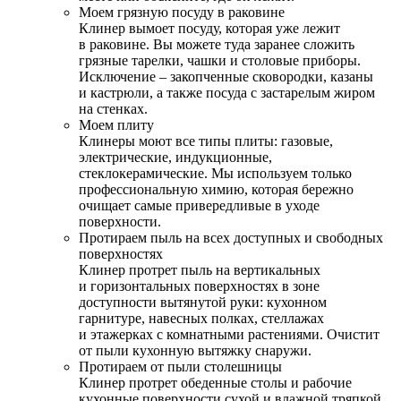
Моем грязную посуду в раковине
Клинер вымоет посуду, которая уже лежит
в раковине. Вы можете туда заранее сложить
грязные тарелки, чашки и столовые приборы.
Исключение – закопченные сковородки, казаны
и кастрюли, а также посуда с застарелым жиром
на стенках.
Моем плиту
Клинеры моют все типы плиты: газовые,
электрические, индукционные,
стеклокерамические. Мы используем только
профессиональную химию, которая бережно
очищает самые привередливые в уходе
поверхности.
Протираем пыль на всех доступных и свободных
поверхностях
Клинер протрет пыль на вертикальных
и горизонтальных поверхностях в зоне
доступности вытянутой руки: кухонном
гарнитуре, навесных полках, стеллажах
и этажерках с комнатными растениями. Очистит
от пыли кухонную вытяжку снаружи.
Протираем от пыли столешницы
Клинер протрет обеденные столы и рабочие
кухонные поверхности сухой и влажной тряпкой.