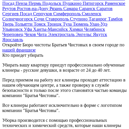
Посад
Пенза
Пермь
Подольск
Пушкино
Пятигорск
Раменское
Реутов
Ростов-на-Дону
Рязань
Самара
Саранск
Саратов
Сергиев Посад
Серпухов
Симферополь
Смоленск
Солнечногорск
Сочи
Ставрополь
Ступино
Таганрог
Тамбов
Тверь
Тольятти
Томск
Троицк
Тула
Тюмень
Улан-Удэ
Ульяновск
Уфа
Ханты-Мансийск
Химки
Челябинск
Череповец
Чехов
Чита
Электросталь
Энгельс
Якутск
Ярославль
Откройте Бюро чистоты Братьев Чистовых в своем городе по
нашей франшизе
Кто приедет убирать
Убирать вашу квартиру приедут профессионально обученные
клинеры - русские девушки, в возрасте от 24 до 40 лет.
Перед приемом на работу все клинеры проходят аттестацию в
нашем обучающем центре, а также проверку в службе
безопасности и только после этого становятся частью команды
компании "Братья Чистовы".
Все клинеры работают исключительно в форме с логотипом
компании "Братья Чистовы".
Уборка производится с помощью профессиональных
технических и химический средств, которые наши клинеры