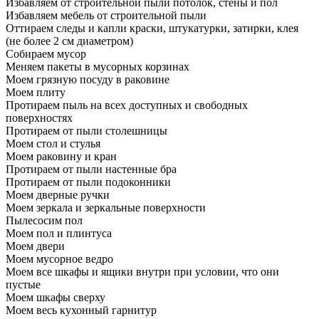
Избавляем от строительной пыли потолок, стены и пол
Избавляем мебель от строительной пыли
Оттираем следы и капли краски, штукатурки, затирки, клея
(не более 2 см диаметром)
Собираем мусор
Меняем пакеты в мусорных корзинах
Моем грязную посуду в раковине
Моем плиту
Протираем пыль на всех доступных и свободных
поверхностях
Протираем от пыли столешницы
Моем стол и стулья
Моем раковину и кран
Протираем от пыли настенные бра
Протираем от пыли подоконники
Моем дверные ручки
Моем зеркала и зеркальные поверхности
Пылесосим пол
Моем пол и плинтуса
Моем двери
Моем мусорное ведро
Моем все шкафы и ящики внутри при условии, что они
пустые
Моем шкафы сверху
Моем весь кухонный гарнитур