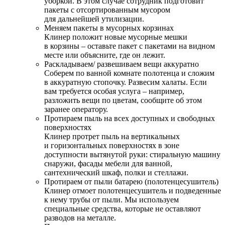
уборкой. В этом случае сотрудник подготовит
пакеты с отсортированным мусором
для дальнейшей утилизации.
Меняем пакеты в мусорных корзинах
Клинер положит новые мусорные мешки
в корзины – оставьте пакет с пакетами на видном
месте или объясните, где он лежит.
Раскладываем/ развешиваем вещи аккуратно
Соберем по ванной комнате полотенца и сложим
в аккуратную стопочку. Развесим халаты. Если
вам требуется особая услуга – например,
разложить вещи по цветам, сообщите об этом
заранее оператору.
Протираем пыль на всех доступных и свободных
поверхностях
Клинер протрет пыль на вертикальных
и горизонтальных поверхностях в зоне
доступности вытянутой руки: стиральную машину
снаружи, фасады мебели для ванной,
сантехнический шкаф, полки и стеллажи.
Протираем от пыли батарею (полотенцесушитель)
Клинер отмоет полотенцесушитель и подведенные
к нему трубы от пыли. Мы используем
специальные средства, которые не оставляют
разводов на металле.