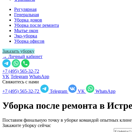
Регулярная
Генеральная
Уборка домов
Уборка после ремонта
Мытье окон
Эко-уборка
Уборка офисов
Заказать уборку
→ Личный кабинет
+7 (495) 565-32-72
VK
Telegram
WhatsApp
Свяжитесь с нами
+7 (495) 565-32-72
Telegram
VK
WhatsApp
Уборка после ремонта в
Истр
Поставим финальную точку в уборке командой опытных клине
Закажите уборку сейчас