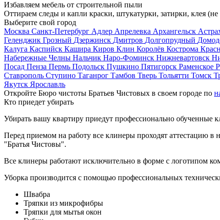
Избавляем мебель от строительной пыли
Оттираем следы и капли краски, штукатурки, затирки, клея (не
Выберите свой город
Москва
Санкт-Петербург
Адлер
Апрелевка
Архангельск
Астра
Геленджик
Грозный
Дзержинск
Дмитров
Долгопрудный
Домод
Калуга
Каспийск
Кашира
Киров
Клин
Королёв
Кострома
Крас
Набережные Челны
Нальчик
Наро-Фоминск
Нижневартовск
Н
Посад
Пенза
Пермь
Подольск
Пушкино
Пятигорск
Раменское
Р
Ставрополь
Ступино
Таганрог
Тамбов
Тверь
Тольятти
Томск
Т
Якутск
Ярославль
Откройте Бюро чистоты Братьев Чистовых в своем городе по
н
Кто приедет убирать
Убирать вашу квартиру приедут профессионально обученные клин
Перед приемом на работу все клинеры проходят аттестацию в н
"Братья Чистовы".
Все клинеры работают исключительно в форме с логотипом ко
Уборка производится с помощью профессиональных технически
Швабра
Тряпки из микрофибры
Тряпки для мытья окон