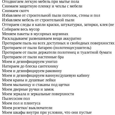
Отодвигаем легкую мебель при мытье пола
Снимаем защитную пленку и чехлы с мебели
Снимаем скотч
Избавляем от строительной пыли потолок, стены и пол
Избавляем мебель от строительной пыли
Оттираем следы и капли краски, штукатурки, затирки, клея (не
Собираем весь мусор
Меняем пакеты в мусорных корзинах
Раскладываем/ развешиваем вещи аккуратно
Протираем пыль на всех доступных и свободных поверхностях
Протираем от пыли батарею (полотенцесушитель)
Протираем от пыли держатели полотенец и туалетной бумаги
Протираем от пыли настенные бра
Моем и дезинфицируем унитаз
Натираем до блеска сантехнику
Моем и дезинфицируем раковину
Моем и дезинфицируем ванную/душевую кабину
Моем краны и душевые лейки
Моем мыльницу и стаканы под щетки
Моем дверные ручки и замок
Моем зеркала и зеркальные поверхности
Пылесосим пол
Моем пол и плинтуса
Моем розетки/ выключатели
Моем шкафы внутри при условии, что они пустые