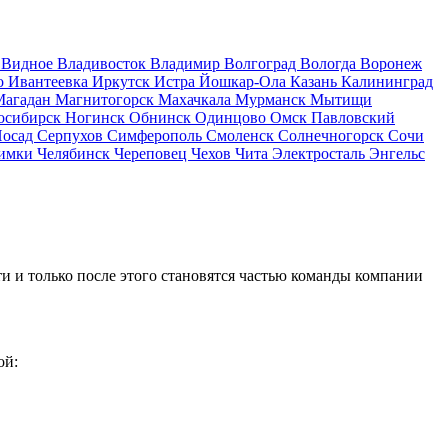
д
Видное
Владивосток
Владимир
Волгоград
Вологда
Воронеж
о
Ивантеевка
Иркутск
Истра
Йошкар-Ола
Казань
Калининград
Магадан
Магнитогорск
Махачкала
Мурманск
Мытищи
осибирск
Ногинск
Обнинск
Одинцово
Омск
Павловский
Посад
Серпухов
Симферополь
Смоленск
Солнечногорск
Сочи
имки
Челябинск
Череповец
Чехов
Чита
Электросталь
Энгельс
и и только после этого становятся частью команды компании
ой: