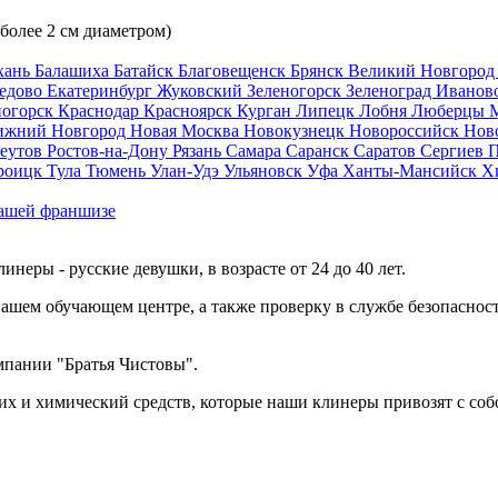
 более 2 см диаметром)
хань
Балашиха
Батайск
Благовещенск
Брянск
Великий Новгоро
едово
Екатеринбург
Жуковский
Зеленогорск
Зеленоград
Иванов
ногорск
Краснодар
Красноярск
Курган
Липецк
Лобня
Люберцы
ижний Новгород
Новая Москва
Новокузнецк
Новороссийск
Нов
еутов
Ростов-на-Дону
Рязань
Самара
Саранск
Саратов
Сергиев 
роицк
Тула
Тюмень
Улан-Удэ
Ульяновск
Уфа
Ханты-Мансийск
Х
ашей франшизе
еры - русские девушки, в возрасте от 24 до 40 лет.
ашем обучающем центре, а также проверку в службе безопасност
мпании "Братья Чистовы".
х и химический средств, которые наши клинеры привозят с соб