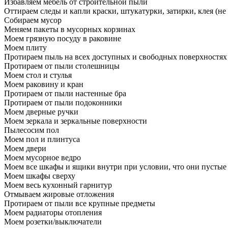
Избавляем мебель от строительной пыли
Оттираем следы и капли краски, штукатурки, затирки, клея (не
Собираем мусор
Меняем пакеты в мусорных корзинах
Моем грязную посуду в раковине
Моем плиту
Протираем пыль на всех доступных и свободных поверхностях
Протираем от пыли столешницы
Моем стол и стулья
Моем раковину и кран
Протираем от пыли настенные бра
Протираем от пыли подоконники
Моем дверные ручки
Моем зеркала и зеркальные поверхности
Пылесосим пол
Моем пол и плинтуса
Моем двери
Моем мусорное ведро
Моем все шкафы и ящики внутри при условии, что они пустые
Моем шкафы сверху
Моем весь кухонный гарнитур
Отмываем жировые отложения
Протираем от пыли все крупные предметы
Моем радиаторы отопления
Моем розетки/выключатели