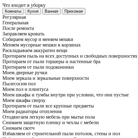
Что входит в уборку
Регу­лярная
Гене­ральная
После ремонта
Заправляем кровать
Собираем мусор и меняем мешки
Меняем мусорные мешки в корзинах
Раскладываем аккуратно вещи
Протираем пыль на всех доступных и свободных поверхностях
Протираем от пыли торшеры и настенные бра
Протираем от пыли подоконники
Моем дверные ручки
Моем зеркала и зеркальные поверхности
Пылесосим пол
Моем пол и плинтуса
Моем шкафы и тумбы внутри при условии, что они пустые
Моем шкафы сверху
Протираем от пыли все крупные предметы
Моем радиаторы отопления
Отодвигаем легкую мебель при мытье пола
Снимаем защитную пленку и чехлы с мебели
Снимаем скотч
Избавляем от строительной пыли потолок, стены и пол