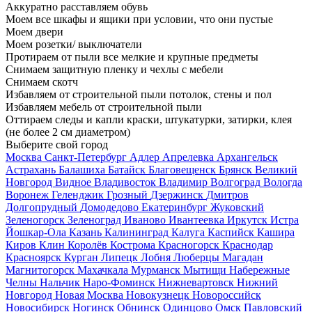
Аккуратно расставляем обувь
Моем все шкафы и ящики при условии, что они пустые
Моем двери
Моем розетки/ выключатели
Протираем от пыли все мелкие и крупные предметы
Снимаем защитную пленку и чехлы с мебели
Снимаем скотч
Избавляем от строительной пыли потолок, стены и пол
Избавляем мебель от строительной пыли
Оттираем следы и капли краски, штукатурки, затирки, клея
(не более 2 см диаметром)
Выберите свой город
Москва
Санкт-Петербург
Адлер
Апрелевка
Архангельск
Астрахань
Балашиха
Батайск
Благовещенск
Брянск
Великий
Новгород
Видное
Владивосток
Владимир
Волгоград
Вологда
Воронеж
Геленджик
Грозный
Дзержинск
Дмитров
Долгопрудный
Домодедово
Екатеринбург
Жуковский
Зеленогорск
Зеленоград
Иваново
Ивантеевка
Иркутск
Истра
Йошкар-Ола
Казань
Калининград
Калуга
Каспийск
Кашира
Киров
Клин
Королёв
Кострома
Красногорск
Краснодар
Красноярск
Курган
Липецк
Лобня
Люберцы
Магадан
Магнитогорск
Махачкала
Мурманск
Мытищи
Набережные
Челны
Нальчик
Наро-Фоминск
Нижневартовск
Нижний
Новгород
Новая Москва
Новокузнецк
Новороссийск
Новосибирск
Ногинск
Обнинск
Одинцово
Омск
Павловский