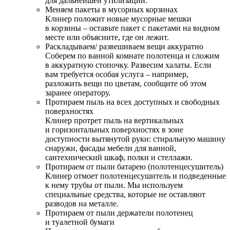
для дальнейшей утилизации.
Меняем пакеты в мусорных корзинах
Клинер положит новые мусорные мешки
в корзины – оставьте пакет с пакетами на видном
месте или объясните, где он лежит.
Раскладываем/ развешиваем вещи аккуратно
Соберем по ванной комнате полотенца и сложим
в аккуратную стопочку. Развесим халаты. Если
вам требуется особая услуга – например,
разложить вещи по цветам, сообщите об этом
заранее оператору.
Протираем пыль на всех доступных и свободных
поверхностях
Клинер протрет пыль на вертикальных
и горизонтальных поверхностях в зоне
доступности вытянутой руки: стиральную машину
снаружи, фасады мебели для ванной,
сантехнический шкаф, полки и стеллажи.
Протираем от пыли батарею (полотенцесушитель)
Клинер отмоет полотенцесушитель и подведенные
к нему трубы от пыли. Мы используем
специальные средства, которые не оставляют
разводов на металле.
Протираем от пыли держатели полотенец
и туалетной бумаги