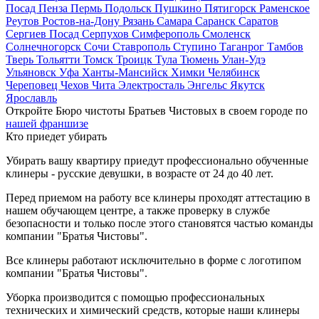
Посад
Пенза
Пермь
Подольск
Пушкино
Пятигорск
Раменское
Реутов
Ростов-на-Дону
Рязань
Самара
Саранск
Саратов
Сергиев Посад
Серпухов
Симферополь
Смоленск
Солнечногорск
Сочи
Ставрополь
Ступино
Таганрог
Тамбов
Тверь
Тольятти
Томск
Троицк
Тула
Тюмень
Улан-Удэ
Ульяновск
Уфа
Ханты-Мансийск
Химки
Челябинск
Череповец
Чехов
Чита
Электросталь
Энгельс
Якутск
Ярославль
Откройте Бюро чистоты Братьев Чистовых в своем городе по
нашей франшизе
Кто приедет убирать
Убирать вашу квартиру приедут профессионально обученные
клинеры - русские девушки, в возрасте от 24 до 40 лет.
Перед приемом на работу все клинеры проходят аттестацию в
нашем обучающем центре, а также проверку в службе
безопасности и только после этого становятся частью команды
компании "Братья Чистовы".
Все клинеры работают исключительно в форме с логотипом
компании "Братья Чистовы".
Уборка производится с помощью профессиональных
технических и химический средств, которые наши клинеры