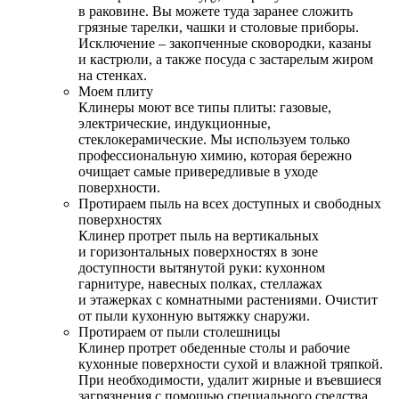
в раковине. Вы можете туда заранее сложить
грязные тарелки, чашки и столовые приборы.
Исключение – закопченные сковородки, казаны
и кастрюли, а также посуда с застарелым жиром
на стенках.
Моем плиту
Клинеры моют все типы плиты: газовые,
электрические, индукционные,
стеклокерамические. Мы используем только
профессиональную химию, которая бережно
очищает самые привередливые в уходе
поверхности.
Протираем пыль на всех доступных и свободных
поверхностях
Клинер протрет пыль на вертикальных
и горизонтальных поверхностях в зоне
доступности вытянутой руки: кухонном
гарнитуре, навесных полках, стеллажах
и этажерках с комнатными растениями. Очистит
от пыли кухонную вытяжку снаружи.
Протираем от пыли столешницы
Клинер протрет обеденные столы и рабочие
кухонные поверхности сухой и влажной тряпкой.
При необходимости, удалит жирные и въевшиеся
загрязнения с помощью специального средства.