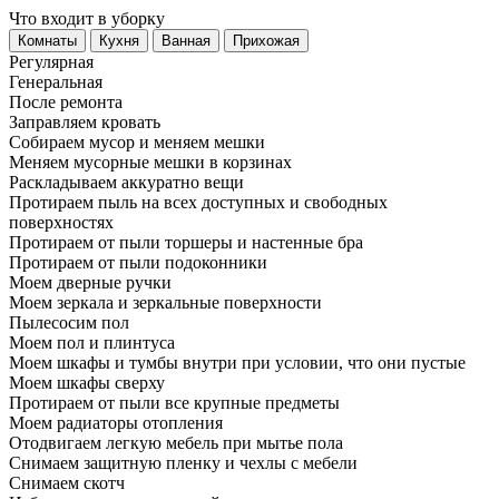
Что входит в уборку
Регу­лярная
Гене­ральная
После ремонта
Заправляем кровать
Собираем мусор и меняем мешки
Меняем мусорные мешки в корзинах
Раскладываем аккуратно вещи
Протираем пыль на всех доступных и свободных
поверхностях
Протираем от пыли торшеры и настенные бра
Протираем от пыли подоконники
Моем дверные ручки
Моем зеркала и зеркальные поверхности
Пылесосим пол
Моем пол и плинтуса
Моем шкафы и тумбы внутри при условии, что они пустые
Моем шкафы сверху
Протираем от пыли все крупные предметы
Моем радиаторы отопления
Отодвигаем легкую мебель при мытье пола
Снимаем защитную пленку и чехлы с мебели
Снимаем скотч