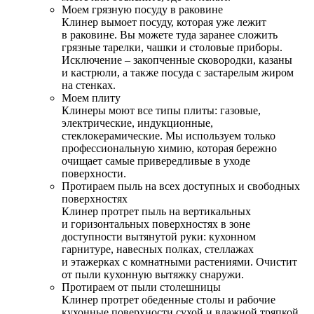
Моем грязную посуду в раковине
Клинер вымоет посуду, которая уже лежит
в раковине. Вы можете туда заранее сложить
грязные тарелки, чашки и столовые приборы.
Исключение – закопченные сковородки, казаны
и кастрюли, а также посуда с застарелым жиром
на стенках.
Моем плиту
Клинеры моют все типы плиты: газовые,
электрические, индукционные,
стеклокерамические. Мы используем только
профессиональную химию, которая бережно
очищает самые привередливые в уходе
поверхности.
Протираем пыль на всех доступных и свободных
поверхностях
Клинер протрет пыль на вертикальных
и горизонтальных поверхностях в зоне
доступности вытянутой руки: кухонном
гарнитуре, навесных полках, стеллажах
и этажерках с комнатными растениями. Очистит
от пыли кухонную вытяжку снаружи.
Протираем от пыли столешницы
Клинер протрет обеденные столы и рабочие
кухонные поверхности сухой и влажной тряпкой.