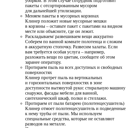
уборкой. В этом случае сотрудник подготовит
пакеты с отсортированным мусором
для дальнейшей утилизации.
Меняем пакеты в мусорных корзинах
Клинер положит новые мусорные мешки
в корзины – оставьте пакет с пакетами на видном
месте или объясните, где он лежит.
Раскладываем/ развешиваем вещи аккуратно
Соберем по ванной комнате полотенца и сложим
в аккуратную стопочку. Развесим халаты. Если
вам требуется особая услуга – например,
разложить вещи по цветам, сообщите об этом
заранее оператору.
Протираем пыль на всех доступных и свободных
поверхностях
Клинер протрет пыль на вертикальных
и горизонтальных поверхностях в зоне
доступности вытянутой руки: стиральную машину
снаружи, фасады мебели для ванной,
сантехнический шкаф, полки и стеллажи.
Протираем от пыли батарею (полотенцесушитель)
Клинер отмоет полотенцесушитель и подведенные
к нему трубы от пыли. Мы используем
специальные средства, которые не оставляют
разводов на металле.