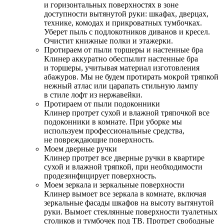
и горизонтальных поверхностях в зоне
доступности вытянутой руки: шкафах, дверцах,
технике, комодах и прикроватных тумбочках.
Уберет пыль с подлокотников диванов и кресел.
Очистит книжные полки и этажерки.
Протираем от пыли торшеры и настенные бра
Клинер аккуратно обеспылит настенные бра
и торшеры, учитывая материал изготовления
абажуров. Мы не будем протирать мокрой тряпкой
нежный атлас или царапать стильную лампу
в стиле лофт из нержавейки.
Протираем от пыли подоконники
Клинер протрет сухой и влажной тряпочкой все
подоконники в комнате. При уборке мы
используем профессиональные средства,
не повреждающие поверхность.
Моем дверные ручки
Клинер протрет все дверные ручки в квартире
сухой и влажной тряпкой, при необходимости
продезинфицирует поверхность.
Моем зеркала и зеркальные поверхности
Клинер вымоет все зеркала в комнате, включая
зеркальные фасады шкафов на высоту вытянутой
руки. Вымоет стеклянные поверхности туалетных
столиков и тумбочек под ТВ. Протрет свободные