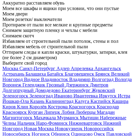
Аккуратно расставляем обувь
Моем все шкафы и ящики при условии, что они пустые
Моем двери
Моем розетки/ выключатели
Протираем от пыли все мелкие и крупные предметы
Снимаем защитную пленку и чехлы с мебели
Снимаем скотч
Избавляем от строительной пыли потолок, стены и пол
Избавляем мебель от строительной пыли
Оттираем следы и капли краски, штукатурки, затирки, клея
(не более 2 см диаметром)
Выберите свой город
Москва
Санкт-Петербург
Адлер
Апрелевка
Архангельск
Астрахань
Балашиха
Батайск
Благовещенск
Брянск
Великий
Новгород
Видное
Владивосток
Владимир
Волгоград
Вологда
Воронеж
Геленджик
Грозный
Дзержинск
Дмитров
Долгопрудный
Домодедово
Екатеринбург
Жуковский
Зеленогорск
Зеленоград
Иваново
Ивантеевка
Иркутск
Истра
Йошкар-Ола
Казань
Калининград
Калуга
Каспийск
Кашира
Киров
Клин
Королёв
Кострома
Красногорск
Краснодар
Красноярск
Курган
Липецк
Лобня
Люберцы
Магадан
Магнитогорск
Махачкала
Мурманск
Мытищи
Набережные
Челны
Нальчик
Наро-Фоминск
Нижневартовск
Нижний
Новгород
Новая Москва
Новокузнецк
Новороссийск
Новосибирск
Ногинск
Обнинск
Одинцово
Омск
Павловский