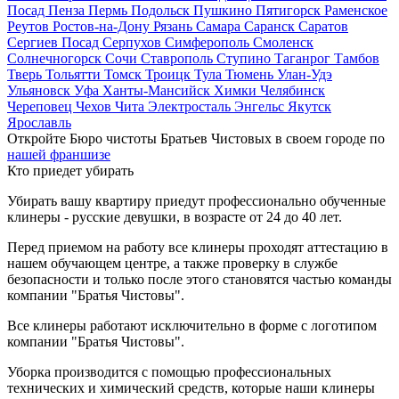
Посад
Пенза
Пермь
Подольск
Пушкино
Пятигорск
Раменское
Реутов
Ростов-на-Дону
Рязань
Самара
Саранск
Саратов
Сергиев Посад
Серпухов
Симферополь
Смоленск
Солнечногорск
Сочи
Ставрополь
Ступино
Таганрог
Тамбов
Тверь
Тольятти
Томск
Троицк
Тула
Тюмень
Улан-Удэ
Ульяновск
Уфа
Ханты-Мансийск
Химки
Челябинск
Череповец
Чехов
Чита
Электросталь
Энгельс
Якутск
Ярославль
Откройте Бюро чистоты Братьев Чистовых в своем городе по
нашей франшизе
Кто приедет убирать
Убирать вашу квартиру приедут профессионально обученные
клинеры - русские девушки, в возрасте от 24 до 40 лет.
Перед приемом на работу все клинеры проходят аттестацию в
нашем обучающем центре, а также проверку в службе
безопасности и только после этого становятся частью команды
компании "Братья Чистовы".
Все клинеры работают исключительно в форме с логотипом
компании "Братья Чистовы".
Уборка производится с помощью профессиональных
технических и химический средств, которые наши клинеры