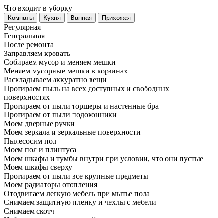
Что входит в уборку
Регу­лярная
Гене­ральная
После ремонта
Заправляем кровать
Собираем мусор и меняем мешки
Меняем мусорные мешки в корзинах
Раскладываем аккуратно вещи
Протираем пыль на всех доступных и свободных
поверхностях
Протираем от пыли торшеры и настенные бра
Протираем от пыли подоконники
Моем дверные ручки
Моем зеркала и зеркальные поверхности
Пылесосим пол
Моем пол и плинтуса
Моем шкафы и тумбы внутри при условии, что они пустые
Моем шкафы сверху
Протираем от пыли все крупные предметы
Моем радиаторы отопления
Отодвигаем легкую мебель при мытье пола
Снимаем защитную пленку и чехлы с мебели
Снимаем скотч