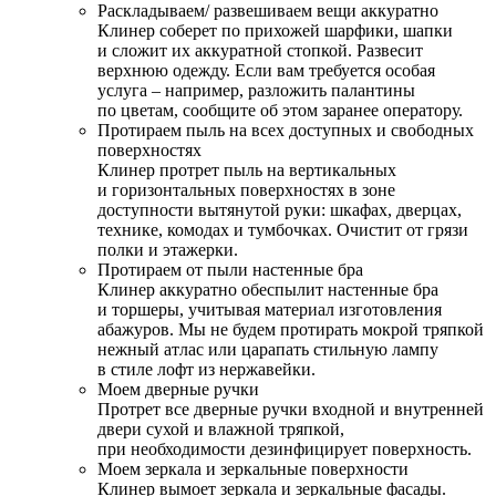
Раскладываем/ развешиваем вещи аккуратно
Клинер соберет по прихожей шарфики, шапки
и сложит их аккуратной стопкой. Развесит
верхнюю одежду. Если вам требуется особая
услуга – например, разложить палантины
по цветам, сообщите об этом заранее оператору.
Протираем пыль на всех доступных и свободных
поверхностях
Клинер протрет пыль на вертикальных
и горизонтальных поверхностях в зоне
доступности вытянутой руки: шкафах, дверцах,
технике, комодах и тумбочках. Очистит от грязи
полки и этажерки.
Протираем от пыли настенные бра
Клинер аккуратно обеспылит настенные бра
и торшеры, учитывая материал изготовления
абажуров. Мы не будем протирать мокрой тряпкой
нежный атлас или царапать стильную лампу
в стиле лофт из нержавейки.
Моем дверные ручки
Протрет все дверные ручки входной и внутренней
двери сухой и влажной тряпкой,
при необходимости дезинфицирует поверхность.
Моем зеркала и зеркальные поверхности
Клинер вымоет зеркала и зеркальные фасады.