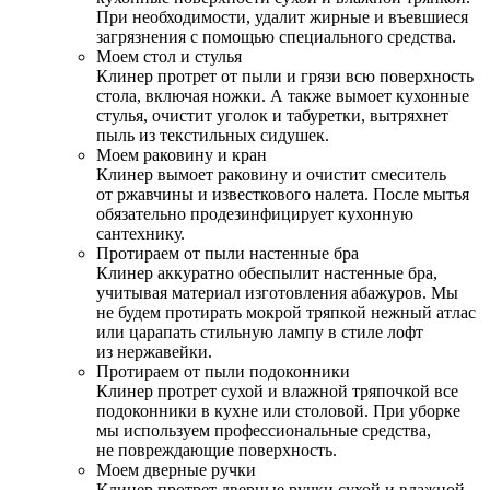
При необходимости, удалит жирные и въевшиеся
загрязнения с помощью специального средства.
Моем стол и стулья
Клинер протрет от пыли и грязи всю поверхность
стола, включая ножки. А также вымоет кухонные
стулья, очистит уголок и табуретки, вытряхнет
пыль из текстильных сидушек.
Моем раковину и кран
Клинер вымоет раковину и очистит смеситель
от ржавчины и известкового налета. После мытья
обязательно продезинфицирует кухонную
сантехнику.
Протираем от пыли настенные бра
Клинер аккуратно обеспылит настенные бра,
учитывая материал изготовления абажуров. Мы
не будем протирать мокрой тряпкой нежный атлас
или царапать стильную лампу в стиле лофт
из нержавейки.
Протираем от пыли подоконники
Клинер протрет сухой и влажной тряпочкой все
подоконники в кухне или столовой. При уборке
мы используем профессиональные средства,
не повреждающие поверхность.
Моем дверные ручки
Клинер протрет дверные ручки сухой и влажной