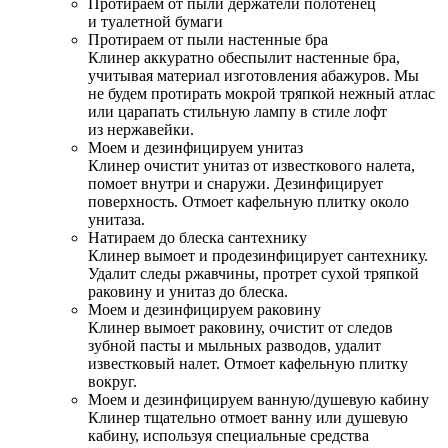
Протираем от пыли держатели полотенец
и туалетной бумаги
Протираем от пыли настенные бра
Клинер аккуратно обеспылит настенные бра,
учитывая материал изготовления абажуров. Мы
не будем протирать мокрой тряпкой нежный атлас
или царапать стильную лампу в стиле лофт
из нержавейки.
Моем и дезинфицируем унитаз
Клинер очистит унитаз от известкового налета,
помоет внутри и снаружи. Дезинфицирует
поверхность. Отмоет кафельную плитку около
унитаза.
Натираем до блеска сантехнику
Клинер вымоет и продезинфицирует сантехнику.
Удалит следы ржавчины, протрет сухой тряпкой
раковину и унитаз до блеска.
Моем и дезинфицируем раковину
Клинер вымоет раковину, очистит от следов
зубной пасты и мыльных разводов, удалит
известковый налет. Отмоет кафельную плитку
вокруг.
Моем и дезинфицируем ванную/душевую кабину
Клинер тщательно отмоет ванну или душевую
кабину, используя специальные средства