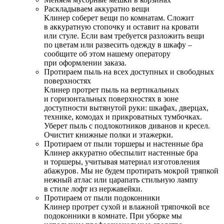
Раскладываем аккуратно вещи
Клинер соберет вещи по комнатам. Сложит
в аккуратную стопочку и оставит на кровати
или стуле. Если вам требуется разложить вещи
по цветам или развесить одежду в шкафу –
сообщите об этом нашему оператору
при оформлении заказа.
Протираем пыль на всех доступных и свободных
поверхностях
Клинер протрет пыль на вертикальных
и горизонтальных поверхностях в зоне
доступности вытянутой руки: шкафах, дверцах,
технике, комодах и прикроватных тумбочках.
Уберет пыль с подлокотников диванов и кресел.
Очистит книжные полки и этажерки.
Протираем от пыли торшеры и настенные бра
Клинер аккуратно обеспылит настенные бра
и торшеры, учитывая материал изготовления
абажуров. Мы не будем протирать мокрой тряпкой
нежный атлас или царапать стильную лампу
в стиле лофт из нержавейки.
Протираем от пыли подоконники
Клинер протрет сухой и влажной тряпочкой все
подоконники в комнате. При уборке мы