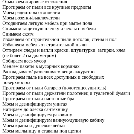
Отмываем жировые отложения
Протираем от пыли все крупные предметы
Моем радиаторы отопления
Моем розетки/выключатели
Отодвигаем легкую мебель при мытье пола
Снимаем защитную пленку и чехлы с мебели
Снимаем скотч
Избавляем от строительной пыли потолок, стены и пол
Избавляем мебель от строительной пыли
Оттираем следы и капли краски, штукатурки, затирки, клея
(не более 2 см диаметром)
Собираем весь мусор
Меняем пакеты в мусорных корзинах
Раскладываем/ развешиваем вещи аккуратно
Протираем пыль на всех доступных и свободных
поверхностях
Протираем от пыли батарею (полотенцесушитель)
Протираем от пыли держатели полотенец и туалетной бумаги
Протираем от пыли настенные бра
Моем и дезинфицируем унитаз
Натираем до блеска сантехнику
Моем и дезинфицируем раковину
Моем и дезинфицируем ванную/душевую кабину
Моем краны и душевые лейки
Моем мыльницу и стаканы под щетки