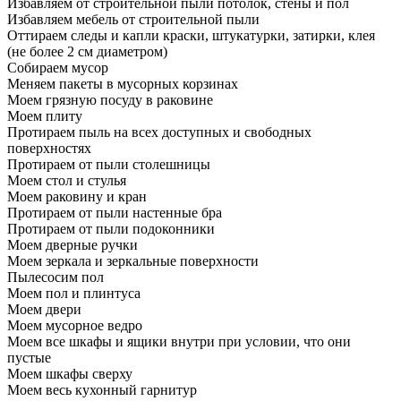
Избавляем от строительной пыли потолок, стены и пол
Избавляем мебель от строительной пыли
Оттираем следы и капли краски, штукатурки, затирки, клея
(не более 2 см диаметром)
Собираем мусор
Меняем пакеты в мусорных корзинах
Моем грязную посуду в раковине
Моем плиту
Протираем пыль на всех доступных и свободных
поверхностях
Протираем от пыли столешницы
Моем стол и стулья
Моем раковину и кран
Протираем от пыли настенные бра
Протираем от пыли подоконники
Моем дверные ручки
Моем зеркала и зеркальные поверхности
Пылесосим пол
Моем пол и плинтуса
Моем двери
Моем мусорное ведро
Моем все шкафы и ящики внутри при условии, что они
пустые
Моем шкафы сверху
Моем весь кухонный гарнитур