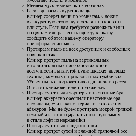
Меняем мусорные мешки в корзинах
Раскладываем аккуратно вещи
Клинер соберет вещи по комнатам. Сложит
в аккуратную стопочку и оставит на кровати
или стуле. Если вам требуется разложить вещи
по цветам или развесить одежду в шкафу –
сообщите об этом нашему оператору
при оформлении заказа.
Протираем пыль на всех доступных и свободных
поверхностях
Клинер протрет пыль на вертикальных
и горизонтальных поверхностях в зоне
доступности вытянутой руки: шкафах, дверцах,
технике, комодах и прикроватных тумбочках.
Уберет пыль с подлокотников диванов и кресел.
Очистит книжные полки и этажерки.
Протираем от пыли торшеры и настенные бра
Клинер аккуратно обеспылит настенные бра
и торшеры, учитывая материал изготовления
абажуров. Мы не будем протирать мокрой тряпкой
нежный атлас или царапать стильную лампу
в стиле лофт из нержавейки.
Протираем от пыли подоконники
Клинер протрет сухой и влажной тряпочкой все