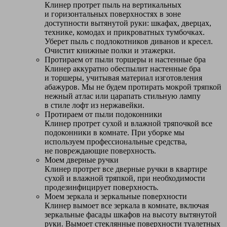
Клинер протрет пыль на вертикальных
и горизонтальных поверхностях в зоне
доступности вытянутой руки: шкафах, дверцах,
технике, комодах и прикроватных тумбочках.
Уберет пыль с подлокотников диванов и кресел.
Очистит книжные полки и этажерки.
Протираем от пыли торшеры и настенные бра
Клинер аккуратно обеспылит настенные бра
и торшеры, учитывая материал изготовления
абажуров. Мы не будем протирать мокрой тряпкой
нежный атлас или царапать стильную лампу
в стиле лофт из нержавейки.
Протираем от пыли подоконники
Клинер протрет сухой и влажной тряпочкой все
подоконники в комнате. При уборке мы
используем профессиональные средства,
не повреждающие поверхность.
Моем дверные ручки
Клинер протрет все дверные ручки в квартире
сухой и влажной тряпкой, при необходимости
продезинфицирует поверхность.
Моем зеркала и зеркальные поверхности
Клинер вымоет все зеркала в комнате, включая
зеркальные фасады шкафов на высоту вытянутой
руки. Вымоет стеклянные поверхности туалетных