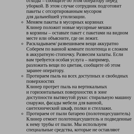
отходы – сообщите об этом оператору перед
уборкой. В этом случае сотрудник подготовит
пакеты с отсортированным мусором
для дальнейшей утилизации.
Меняем пакеты в мусорных корзинах
Клинер положит новые мусорные мешки
в корзины – оставьте пакет с пакетами на видном
месте или объясните, где он лежит.
Раскладываем/ развешиваем вещи аккуратно
Соберем по ванной комнате полотенца и сложим
в аккуратную стопочку. Развесим халаты. Если
вам требуется особая услуга – например,
разложить вещи по цветам, сообщите об этом
заранее оператору.
Протираем пыль на всех доступных и свободных
поверхностях
Клинер протрет пыль на вертикальных
и горизонтальных поверхностях в зоне
доступности вытянутой руки: стиральную машину
снаружи, фасады мебели для ванной,
сантехнический шкаф, полки и стеллажи.
Протираем от пыли батарею (полотенцесушитель)
Клинер отмоет полотенцесушитель и подведенные
к нему трубы от пыли. Мы используем
специальные средства, которые не оставляют