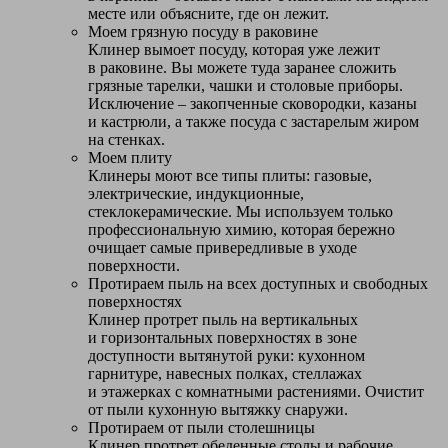
месте или объясните, где он лежит.
Моем грязную посуду в раковине
Клинер вымоет посуду, которая уже лежит
в раковине. Вы можете туда заранее сложить
грязные тарелки, чашки и столовые приборы.
Исключение – закопченные сковородки, казаны
и кастрюли, а также посуда с застарелым жиром
на стенках.
Моем плиту
Клинеры моют все типы плиты: газовые,
электрические, индукционные,
стеклокерамические. Мы используем только
профессиональную химию, которая бережно
очищает самые привередливые в уходе
поверхности.
Протираем пыль на всех доступных и свободных
поверхностях
Клинер протрет пыль на вертикальных
и горизонтальных поверхностях в зоне
доступности вытянутой руки: кухонном
гарнитуре, навесных полках, стеллажах
и этажерках с комнатными растениями. Очистит
от пыли кухонную вытяжку снаружи.
Протираем от пыли столешницы
Клинер протрет обеденные столы и рабочие