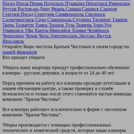
Посад
Пенза
Пермь
Подольск
Пушкино
Пятигорск
Раменское
Реутов
Ростов-на-Дону
Рязань
Самара
Саранск
Саратов
Сергиев Посад
Серпухов
Симферополь
Смоленск
Солнечногорск
Сочи
Ставрополь
Ступино
Таганрог
Тамбов
Тверь
Тольятти
Томск
Троицк
Тула
Тюмень
Улан-Удэ
Ульяновск
Уфа
Ханты-Мансийск
Химки
Челябинск
Череповец
Чехов
Чита
Электросталь
Энгельс
Якутск
Ярославль
Откройте Бюро чистоты Братьев Чистовых в своем городе по
нашей франшизе
Кто приедет убирать
Убирать вашу квартиру приедут профессионально обученные
клинеры - русские девушки, в возрасте от 24 до 40 лет.
Перед приемом на работу все клинеры проходят аттестацию в
нашем обучающем центре, а также проверку в службе
безопасности и только после этого становятся частью команды
компании "Братья Чистовы".
Все клинеры работают исключительно в форме с логотипом
компании "Братья Чистовы".
Уборка производится с помощью профессиональных
технических и химический средств, которые наши клинеры