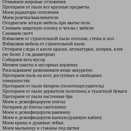
Отмываем жировые отложения
Протираем от пыли все крупные предметы
Моем радиаторы отопления
Моем розетки/выключатели
Отодвигаем легкую мебель при мытье пола
Снимаем защитную пленку и чехлы с мебели
Снимаем скотч
Избавляем от строительной пыли потолок, стены и пол
Избавляем мебель от строительной пыли
Оттираем следы и капли краски, штукатурки, затирки, клея
(не более 2 см диаметром)
Собираем весь мусор
Меняем пакеты в мусорных корзинах
Раскладываем/ развешиваем вещи аккуратно
Протираем пыль на всех доступных и свободных
поверхностях
Протираем от пыли батарею (полотенцесушитель)
Протираем от пыли держатели полотенец и туалетной бумаги
Протираем от пыли настенные бра
Моем и дезинфицируем унитаз
Натираем до блеска сантехнику
Моем и дезинфицируем раковину
Моем и дезинфицируем ванную/душевую кабину
Моем краны и душевые лейки
Моем мыльницу и стаканы под щетки