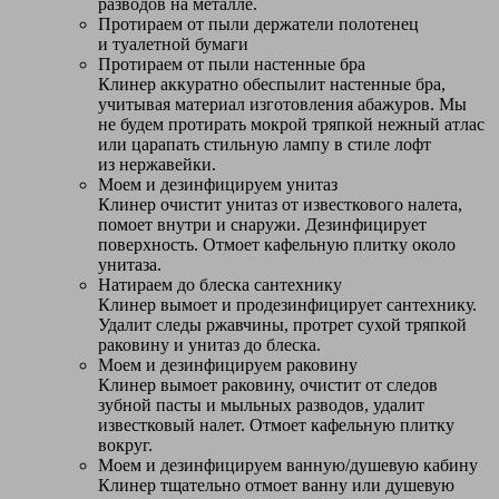
разводов на металле.
Протираем от пыли держатели полотенец
и туалетной бумаги
Протираем от пыли настенные бра
Клинер аккуратно обеспылит настенные бра,
учитывая материал изготовления абажуров. Мы
не будем протирать мокрой тряпкой нежный атлас
или царапать стильную лампу в стиле лофт
из нержавейки.
Моем и дезинфицируем унитаз
Клинер очистит унитаз от известкового налета,
помоет внутри и снаружи. Дезинфицирует
поверхность. Отмоет кафельную плитку около
унитаза.
Натираем до блеска сантехнику
Клинер вымоет и продезинфицирует сантехнику.
Удалит следы ржавчины, протрет сухой тряпкой
раковину и унитаз до блеска.
Моем и дезинфицируем раковину
Клинер вымоет раковину, очистит от следов
зубной пасты и мыльных разводов, удалит
известковый налет. Отмоет кафельную плитку
вокруг.
Моем и дезинфицируем ванную/душевую кабину
Клинер тщательно отмоет ванну или душевую