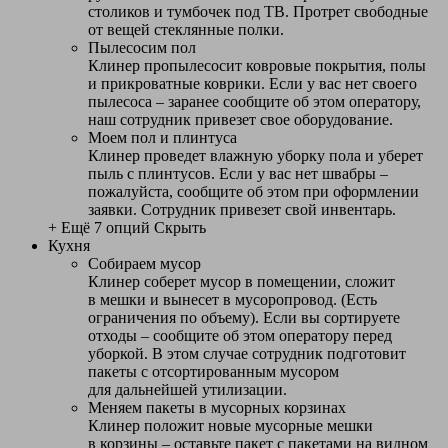
столиков и тумбочек под ТВ. Протрет свободные
от вещей стеклянные полки.
Пылесосим пол
Клинер пропылесосит ковровые покрытия, полы
и прикроватные коврики. Если у вас нет своего
пылесоса – заранее сообщите об этом оператору,
наш сотрудник привезет свое оборудование.
Моем пол и плинтуса
Клинер проведет влажную уборку пола и уберет
пыль с плинтусов. Если у вас нет швабры –
пожалуйста, сообщите об этом при оформлении
заявки. Сотрудник привезет свой инвентарь.
+ Ещё 7 опций
Скрыть
Кухня
Собираем мусор
Клинер соберет мусор в помещении, сложит
в мешки и вынесет в мусоропровод. (Есть
ограничения по объему). Если вы сортируете
отходы – сообщите об этом оператору перед
уборкой. В этом случае сотрудник подготовит
пакеты с отсортированным мусором
для дальнейшей утилизации.
Меняем пакеты в мусорных корзинах
Клинер положит новые мусорные мешки
в корзины – оставьте пакет с пакетами на видном