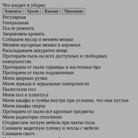
Что входит в уборку
Регу­лярная
Гене­ральная
После ремонта
Заправляем кровать
Собираем мусор и меняем мешки
Меняем мусорные мешки в корзинах
Раскладываем аккуратно вещи
Протираем пыль на всех доступных и свободных
поверхностях
Протираем от пыли торшеры и настенные бра
Протираем от пыли подоконники
Моем дверные ручки
Моем зеркала и зеркальные поверхности
Пылесосим пол
Моем пол и плинтуса
Моем шкафы и тумбы внутри при условии, что они пустые
Моем шкафы сверху
Протираем от пыли все крупные предметы
Моем радиаторы отопления
Отодвигаем легкую мебель при мытье пола
Снимаем защитную пленку и чехлы с мебели
Снимаем скотч