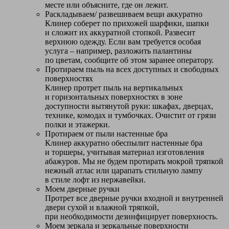
месте или объясните, где он лежит.
Раскладываем/ развешиваем вещи аккуратно
Клинер соберет по прихожей шарфики, шапки
и сложит их аккуратной стопкой. Развесит
верхнюю одежду. Если вам требуется особая
услуга – например, разложить палантины
по цветам, сообщите об этом заранее оператору.
Протираем пыль на всех доступных и свободных
поверхностях
Клинер протрет пыль на вертикальных
и горизонтальных поверхностях в зоне
доступности вытянутой руки: шкафах, дверцах,
технике, комодах и тумбочках. Очистит от грязи
полки и этажерки.
Протираем от пыли настенные бра
Клинер аккуратно обеспылит настенные бра
и торшеры, учитывая материал изготовления
абажуров. Мы не будем протирать мокрой тряпкой
нежный атлас или царапать стильную лампу
в стиле лофт из нержавейки.
Моем дверные ручки
Протрет все дверные ручки входной и внутренней
двери сухой и влажной тряпкой,
при необходимости дезинфицирует поверхность.
Моем зеркала и зеркальные поверхности