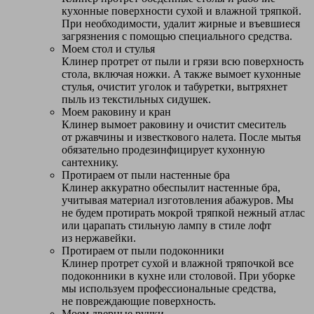
кухонные поверхности сухой и влажной тряпкой.
При необходимости, удалит жирные и въевшиеся
загрязнения с помощью специального средства.
Моем стол и стулья
Клинер протрет от пыли и грязи всю поверхность
стола, включая ножки. А также вымоет кухонные
стулья, очистит уголок и табуретки, вытряхнет
пыль из текстильных сидушек.
Моем раковину и кран
Клинер вымоет раковину и очистит смеситель
от ржавчины и известкового налета. После мытья
обязательно продезинфицирует кухонную
сантехнику.
Протираем от пыли настенные бра
Клинер аккуратно обеспылит настенные бра,
учитывая материал изготовления абажуров. Мы
не будем протирать мокрой тряпкой нежный атлас
или царапать стильную лампу в стиле лофт
из нержавейки.
Протираем от пыли подоконники
Клинер протрет сухой и влажной тряпочкой все
подоконники в кухне или столовой. При уборке
мы используем профессиональные средства,
не повреждающие поверхность.
Моем дверные ручки