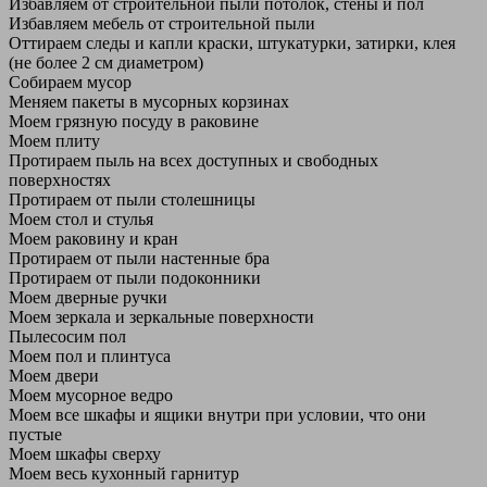
Избавляем от строительной пыли потолок, стены и пол
Избавляем мебель от строительной пыли
Оттираем следы и капли краски, штукатурки, затирки, клея
(не более 2 см диаметром)
Собираем мусор
Меняем пакеты в мусорных корзинах
Моем грязную посуду в раковине
Моем плиту
Протираем пыль на всех доступных и свободных
поверхностях
Протираем от пыли столешницы
Моем стол и стулья
Моем раковину и кран
Протираем от пыли настенные бра
Протираем от пыли подоконники
Моем дверные ручки
Моем зеркала и зеркальные поверхности
Пылесосим пол
Моем пол и плинтуса
Моем двери
Моем мусорное ведро
Моем все шкафы и ящики внутри при условии, что они
пустые
Моем шкафы сверху
Моем весь кухонный гарнитур