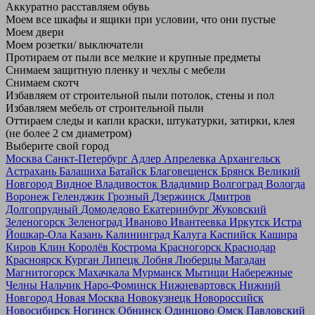
Аккуратно расставляем обувь
Моем все шкафы и ящики при условии, что они пустые
Моем двери
Моем розетки/ выключатели
Протираем от пыли все мелкие и крупные предметы
Снимаем защитную пленку и чехлы с мебели
Снимаем скотч
Избавляем от строительной пыли потолок, стены и пол
Избавляем мебель от строительной пыли
Оттираем следы и капли краски, штукатурки, затирки, клея
(не более 2 см диаметром)
Выберите свой город
Москва
Санкт-Петербург
Адлер
Апрелевка
Архангельск
Астрахань
Балашиха
Батайск
Благовещенск
Брянск
Великий
Новгород
Видное
Владивосток
Владимир
Волгоград
Вологда
Воронеж
Геленджик
Грозный
Дзержинск
Дмитров
Долгопрудный
Домодедово
Екатеринбург
Жуковский
Зеленогорск
Зеленоград
Иваново
Ивантеевка
Иркутск
Истра
Йошкар-Ола
Казань
Калининград
Калуга
Каспийск
Кашира
Киров
Клин
Королёв
Кострома
Красногорск
Краснодар
Красноярск
Курган
Липецк
Лобня
Люберцы
Магадан
Магнитогорск
Махачкала
Мурманск
Мытищи
Набережные
Челны
Нальчик
Наро-Фоминск
Нижневартовск
Нижний
Новгород
Новая Москва
Новокузнецк
Новороссийск
Новосибирск
Ногинск
Обнинск
Одинцово
Омск
Павловский