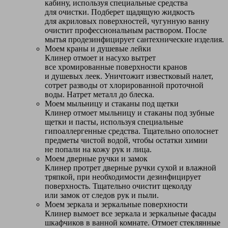
кабину, используя специальные средства
для очистки. Подберет щадящую жидкость
для акриловых поверхностей, чугунную ванну
очистит профессиональным раствором. После
мытья продезинфицирует сантехнические изделия.
Моем краны и душевые лейки
Клинер отмоет и насухо вытрет
все хромированные поверхности кранов
и душевых леек. Уничтожит известковый налет,
сотрет разводы от хлорированной проточной
воды. Натрет металл до блеска.
Моем мыльницу и стаканы под щетки
Клинер отмоет мыльницу и стаканы под зубные
щетки и пасты, используя специальные
гипоаллергенные средства. Тщательно ополоснет
предметы чистой водой, чтобы остатки химии
не попали на кожу рук и лица.
Моем дверные ручки и замок
Клинер протрет дверные ручки сухой и влажной
тряпкой, при необходимости дезинфицирует
поверхность. Тщательно очистит щеколду
или замок от следов рук и пыли.
Моем зеркала и зеркальные поверхности
Клинер вымоет все зеркала и зеркальные фасады
шкафчиков в ванной комнате. Отмоет стеклянные