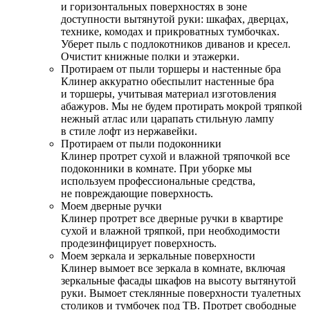
и горизонтальных поверхностях в зоне
доступности вытянутой руки: шкафах, дверцах,
технике, комодах и прикроватных тумбочках.
Уберет пыль с подлокотников диванов и кресел.
Очистит книжные полки и этажерки.
Протираем от пыли торшеры и настенные бра
Клинер аккуратно обеспылит настенные бра
и торшеры, учитывая материал изготовления
абажуров. Мы не будем протирать мокрой тряпкой
нежный атлас или царапать стильную лампу
в стиле лофт из нержавейки.
Протираем от пыли подоконники
Клинер протрет сухой и влажной тряпочкой все
подоконники в комнате. При уборке мы
используем профессиональные средства,
не повреждающие поверхность.
Моем дверные ручки
Клинер протрет все дверные ручки в квартире
сухой и влажной тряпкой, при необходимости
продезинфицирует поверхность.
Моем зеркала и зеркальные поверхности
Клинер вымоет все зеркала в комнате, включая
зеркальные фасады шкафов на высоту вытянутой
руки. Вымоет стеклянные поверхности туалетных
столиков и тумбочек под ТВ. Протрет свободные