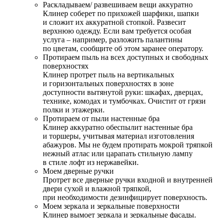
Раскладываем/ развешиваем вещи аккуратно
Клинер соберет по прихожей шарфики, шапки
и сложит их аккуратной стопкой. Развесит
верхнюю одежду. Если вам требуется особая
услуга – например, разложить палантины
по цветам, сообщите об этом заранее оператору.
Протираем пыль на всех доступных и свободных
поверхностях
Клинер протрет пыль на вертикальных
и горизонтальных поверхностях в зоне
доступности вытянутой руки: шкафах, дверцах,
технике, комодах и тумбочках. Очистит от грязи
полки и этажерки.
Протираем от пыли настенные бра
Клинер аккуратно обеспылит настенные бра
и торшеры, учитывая материал изготовления
абажуров. Мы не будем протирать мокрой тряпкой
нежный атлас или царапать стильную лампу
в стиле лофт из нержавейки.
Моем дверные ручки
Протрет все дверные ручки входной и внутренней
двери сухой и влажной тряпкой,
при необходимости дезинфицирует поверхность.
Моем зеркала и зеркальные поверхности
Клинер вымоет зеркала и зеркальные фасады.