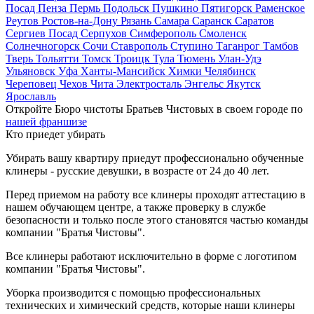
Посад
Пенза
Пермь
Подольск
Пушкино
Пятигорск
Раменское
Реутов
Ростов-на-Дону
Рязань
Самара
Саранск
Саратов
Сергиев Посад
Серпухов
Симферополь
Смоленск
Солнечногорск
Сочи
Ставрополь
Ступино
Таганрог
Тамбов
Тверь
Тольятти
Томск
Троицк
Тула
Тюмень
Улан-Удэ
Ульяновск
Уфа
Ханты-Мансийск
Химки
Челябинск
Череповец
Чехов
Чита
Электросталь
Энгельс
Якутск
Ярославль
Откройте Бюро чистоты Братьев Чистовых в своем городе по
нашей франшизе
Кто приедет убирать
Убирать вашу квартиру приедут профессионально обученные
клинеры - русские девушки, в возрасте от 24 до 40 лет.
Перед приемом на работу все клинеры проходят аттестацию в
нашем обучающем центре, а также проверку в службе
безопасности и только после этого становятся частью команды
компании "Братья Чистовы".
Все клинеры работают исключительно в форме с логотипом
компании "Братья Чистовы".
Уборка производится с помощью профессиональных
технических и химический средств, которые наши клинеры