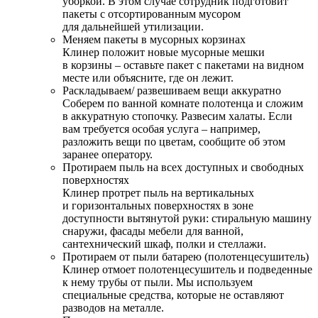
уборкой. В этом случае сотрудник подготовит
пакеты с отсортированным мусором
для дальнейшей утилизации.
Меняем пакеты в мусорных корзинах
Клинер положит новые мусорные мешки
в корзины – оставьте пакет с пакетами на видном
месте или объясните, где он лежит.
Раскладываем/ развешиваем вещи аккуратно
Соберем по ванной комнате полотенца и сложим
в аккуратную стопочку. Развесим халаты. Если
вам требуется особая услуга – например,
разложить вещи по цветам, сообщите об этом
заранее оператору.
Протираем пыль на всех доступных и свободных
поверхностях
Клинер протрет пыль на вертикальных
и горизонтальных поверхностях в зоне
доступности вытянутой руки: стиральную машину
снаружи, фасады мебели для ванной,
сантехнический шкаф, полки и стеллажи.
Протираем от пыли батарею (полотенцесушитель)
Клинер отмоет полотенцесушитель и подведенные
к нему трубы от пыли. Мы используем
специальные средства, которые не оставляют
разводов на металле.