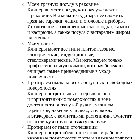
Моем грязную посуду в раковине
Клинер вымоет посуду, которая уже лежит
в раковине. Вы можете туда заранее сложить
грязные тарелки, чашки и столовые приборы.
Исключение – закопченные сковородки, казаны
и кастрюли, а также посуда с застарелым жиром
на стенках.
Моем плиту
Клинеры моют все типы плиты: газовые,
электрические, индукционные,
стеклокерамические. Мы используем только
профессиональную химию, которая бережно
очищает самые привередливые в уходе
поверхности.
Протираем пыль на всех доступных и свободных
поверхностях
Клинер протрет пыль на вертикальных
и горизонтальных поверхностях в зоне
доступности вытянутой руки: кухонном
гарнитуре, навесных полках, стеллажах
и этажерках с комнатными растениями. Очистит
от пыли кухонную вытяжку снаружи.
Протираем от пыли столешницы
Клинер протрет обеденные столы и рабочие
кухонные поверхности сухой и влажной тряпкой.