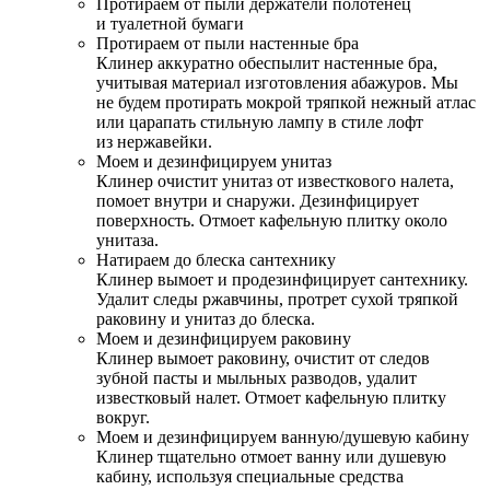
Протираем от пыли держатели полотенец
и туалетной бумаги
Протираем от пыли настенные бра
Клинер аккуратно обеспылит настенные бра,
учитывая материал изготовления абажуров. Мы
не будем протирать мокрой тряпкой нежный атлас
или царапать стильную лампу в стиле лофт
из нержавейки.
Моем и дезинфицируем унитаз
Клинер очистит унитаз от известкового налета,
помоет внутри и снаружи. Дезинфицирует
поверхность. Отмоет кафельную плитку около
унитаза.
Натираем до блеска сантехнику
Клинер вымоет и продезинфицирует сантехнику.
Удалит следы ржавчины, протрет сухой тряпкой
раковину и унитаз до блеска.
Моем и дезинфицируем раковину
Клинер вымоет раковину, очистит от следов
зубной пасты и мыльных разводов, удалит
известковый налет. Отмоет кафельную плитку
вокруг.
Моем и дезинфицируем ванную/душевую кабину
Клинер тщательно отмоет ванну или душевую
кабину, используя специальные средства