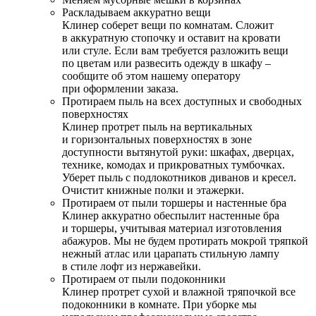
Раскладываем аккуратно вещи
Клинер соберет вещи по комнатам. Сложит
в аккуратную стопочку и оставит на кровати
или стуле. Если вам требуется разложить вещи
по цветам или развесить одежду в шкафу –
сообщите об этом нашему оператору
при оформлении заказа.
Протираем пыль на всех доступных и свободных
поверхностях
Клинер протрет пыль на вертикальных
и горизонтальных поверхностях в зоне
доступности вытянутой руки: шкафах, дверцах,
технике, комодах и прикроватных тумбочках.
Уберет пыль с подлокотников диванов и кресел.
Очистит книжные полки и этажерки.
Протираем от пыли торшеры и настенные бра
Клинер аккуратно обеспылит настенные бра
и торшеры, учитывая материал изготовления
абажуров. Мы не будем протирать мокрой тряпкой
нежный атлас или царапать стильную лампу
в стиле лофт из нержавейки.
Протираем от пыли подоконники
Клинер протрет сухой и влажной тряпочкой все
подоконники в комнате. При уборке мы