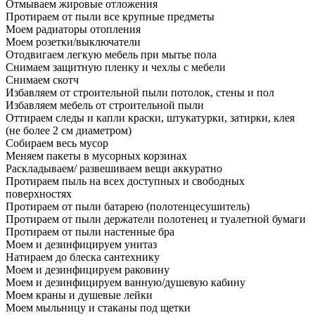
Отмываем жировые отложения
Протираем от пыли все крупные предметы
Моем радиаторы отопления
Моем розетки/выключатели
Отодвигаем легкую мебель при мытье пола
Снимаем защитную пленку и чехлы с мебели
Снимаем скотч
Избавляем от строительной пыли потолок, стены и пол
Избавляем мебель от строительной пыли
Оттираем следы и капли краски, штукатурки, затирки, клея
(не более 2 см диаметром)
Собираем весь мусор
Меняем пакеты в мусорных корзинах
Раскладываем/ развешиваем вещи аккуратно
Протираем пыль на всех доступных и свободных
поверхностях
Протираем от пыли батарею (полотенцесушитель)
Протираем от пыли держатели полотенец и туалетной бумаги
Протираем от пыли настенные бра
Моем и дезинфицируем унитаз
Натираем до блеска сантехнику
Моем и дезинфицируем раковину
Моем и дезинфицируем ванную/душевую кабину
Моем краны и душевые лейки
Моем мыльницу и стаканы под щетки