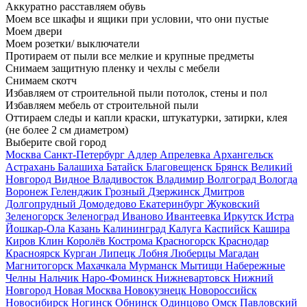
Аккуратно расставляем обувь
Моем все шкафы и ящики при условии, что они пустые
Моем двери
Моем розетки/ выключатели
Протираем от пыли все мелкие и крупные предметы
Снимаем защитную пленку и чехлы с мебели
Снимаем скотч
Избавляем от строительной пыли потолок, стены и пол
Избавляем мебель от строительной пыли
Оттираем следы и капли краски, штукатурки, затирки, клея
(не более 2 см диаметром)
Выберите свой город
Москва
Санкт-Петербург
Адлер
Апрелевка
Архангельск
Астрахань
Балашиха
Батайск
Благовещенск
Брянск
Великий
Новгород
Видное
Владивосток
Владимир
Волгоград
Вологда
Воронеж
Геленджик
Грозный
Дзержинск
Дмитров
Долгопрудный
Домодедово
Екатеринбург
Жуковский
Зеленогорск
Зеленоград
Иваново
Ивантеевка
Иркутск
Истра
Йошкар-Ола
Казань
Калининград
Калуга
Каспийск
Кашира
Киров
Клин
Королёв
Кострома
Красногорск
Краснодар
Красноярск
Курган
Липецк
Лобня
Люберцы
Магадан
Магнитогорск
Махачкала
Мурманск
Мытищи
Набережные
Челны
Нальчик
Наро-Фоминск
Нижневартовск
Нижний
Новгород
Новая Москва
Новокузнецк
Новороссийск
Новосибирск
Ногинск
Обнинск
Одинцово
Омск
Павловский