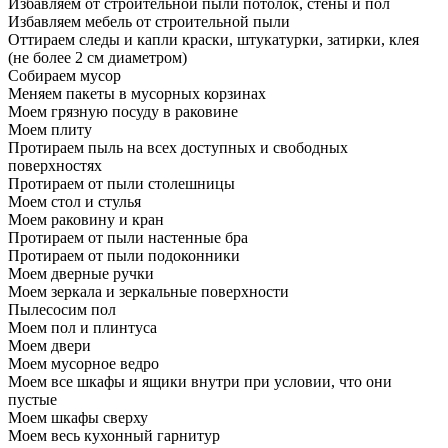
Избавляем от строительной пыли потолок, стены и пол
Избавляем мебель от строительной пыли
Оттираем следы и капли краски, штукатурки, затирки, клея
(не более 2 см диаметром)
Собираем мусор
Меняем пакеты в мусорных корзинах
Моем грязную посуду в раковине
Моем плиту
Протираем пыль на всех доступных и свободных
поверхностях
Протираем от пыли столешницы
Моем стол и стулья
Моем раковину и кран
Протираем от пыли настенные бра
Протираем от пыли подоконники
Моем дверные ручки
Моем зеркала и зеркальные поверхности
Пылесосим пол
Моем пол и плинтуса
Моем двери
Моем мусорное ведро
Моем все шкафы и ящики внутри при условии, что они
пустые
Моем шкафы сверху
Моем весь кухонный гарнитур