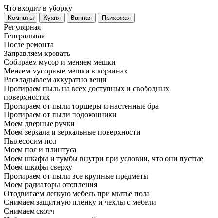
Что входит в уборку
Регу­лярная
Гене­ральная
После ремонта
Заправляем кровать
Собираем мусор и меняем мешки
Меняем мусорные мешки в корзинах
Раскладываем аккуратно вещи
Протираем пыль на всех доступных и свободных
поверхностях
Протираем от пыли торшеры и настенные бра
Протираем от пыли подоконники
Моем дверные ручки
Моем зеркала и зеркальные поверхности
Пылесосим пол
Моем пол и плинтуса
Моем шкафы и тумбы внутри при условии, что они пустые
Моем шкафы сверху
Протираем от пыли все крупные предметы
Моем радиаторы отопления
Отодвигаем легкую мебель при мытье пола
Снимаем защитную пленку и чехлы с мебели
Снимаем скотч