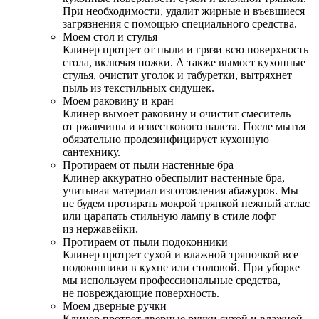
При необходимости, удалит жирные и въевшиеся
загрязнения с помощью специального средства.
Моем стол и стулья
Клинер протрет от пыли и грязи всю поверхность
стола, включая ножки. А также вымоет кухонные
стулья, очистит уголок и табуретки, вытряхнет
пыль из текстильных сидушек.
Моем раковину и кран
Клинер вымоет раковину и очистит смеситель
от ржавчины и известкового налета. После мытья
обязательно продезинфицирует кухонную
сантехнику.
Протираем от пыли настенные бра
Клинер аккуратно обеспылит настенные бра,
учитывая материал изготовления абажуров. Мы
не будем протирать мокрой тряпкой нежный атлас
или царапать стильную лампу в стиле лофт
из нержавейки.
Протираем от пыли подоконники
Клинер протрет сухой и влажной тряпочкой все
подоконники в кухне или столовой. При уборке
мы используем профессиональные средства,
не повреждающие поверхность.
Моем дверные ручки
Клинер протрет дверные ручки сухой и влажной