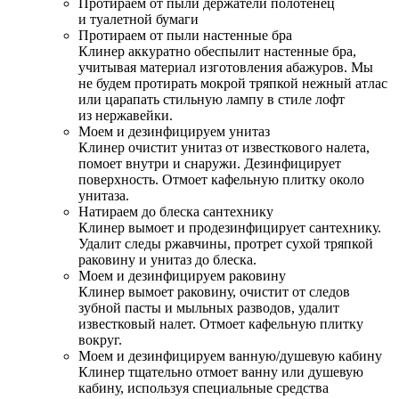
Протираем от пыли держатели полотенец
и туалетной бумаги
Протираем от пыли настенные бра
Клинер аккуратно обеспылит настенные бра,
учитывая материал изготовления абажуров. Мы
не будем протирать мокрой тряпкой нежный атлас
или царапать стильную лампу в стиле лофт
из нержавейки.
Моем и дезинфицируем унитаз
Клинер очистит унитаз от известкового налета,
помоет внутри и снаружи. Дезинфицирует
поверхность. Отмоет кафельную плитку около
унитаза.
Натираем до блеска сантехнику
Клинер вымоет и продезинфицирует сантехнику.
Удалит следы ржавчины, протрет сухой тряпкой
раковину и унитаз до блеска.
Моем и дезинфицируем раковину
Клинер вымоет раковину, очистит от следов
зубной пасты и мыльных разводов, удалит
известковый налет. Отмоет кафельную плитку
вокруг.
Моем и дезинфицируем ванную/душевую кабину
Клинер тщательно отмоет ванну или душевую
кабину, используя специальные средства