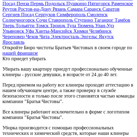
Посад
Пенза
Пермь
Подольск
Пушкино
Пятигорск
Раменское
Реутов
Ростов-на-Дону
Рязань
Самара
Саранск
Саратов
Сергиев Посад
Серпухов
Симферополь
Смоленск
Солнечногорск
Сочи
Ставрополь
Ступино
Таганрог
Тамбов
Тверь
Тольятти
Томск
Троицк
Тула
Тюмень
Улан-Удэ
Ульяновск
Уфа
Ханты-Мансийск
Химки
Челябинск
Череповец
Чехов
Чита
Электросталь
Энгельс
Якутск
Ярославль
Откройте Бюро чистоты Братьев Чистовых в своем городе по
нашей франшизе
Кто приедет убирать
Убирать вашу квартиру приедут профессионально обученные
клинеры - русские девушки, в возрасте от 24 до 40 лет.
Перед приемом на работу все клинеры проходят аттестацию в
нашем обучающем центре, а также проверку в службе
безопасности и только после этого становятся частью команды
компании "Братья Чистовы".
Все клинеры работают исключительно в форме с логотипом
компании "Братья Чистовы".
Уборка производится с помощью профессиональных
технических и химический средств, которые наши клинеры