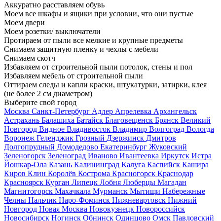
Аккуратно расставляем обувь
Моем все шкафы и ящики при условии, что они пустые
Моем двери
Моем розетки/ выключатели
Протираем от пыли все мелкие и крупные предметы
Снимаем защитную пленку и чехлы с мебели
Снимаем скотч
Избавляем от строительной пыли потолок, стены и пол
Избавляем мебель от строительной пыли
Оттираем следы и капли краски, штукатурки, затирки, клея
(не более 2 см диаметром)
Выберите свой город
Москва
Санкт-Петербург
Адлер
Апрелевка
Архангельск
Астрахань
Балашиха
Батайск
Благовещенск
Брянск
Великий
Новгород
Видное
Владивосток
Владимир
Волгоград
Вологда
Воронеж
Геленджик
Грозный
Дзержинск
Дмитров
Долгопрудный
Домодедово
Екатеринбург
Жуковский
Зеленогорск
Зеленоград
Иваново
Ивантеевка
Иркутск
Истра
Йошкар-Ола
Казань
Калининград
Калуга
Каспийск
Кашира
Киров
Клин
Королёв
Кострома
Красногорск
Краснодар
Красноярск
Курган
Липецк
Лобня
Люберцы
Магадан
Магнитогорск
Махачкала
Мурманск
Мытищи
Набережные
Челны
Нальчик
Наро-Фоминск
Нижневартовск
Нижний
Новгород
Новая Москва
Новокузнецк
Новороссийск
Новосибирск
Ногинск
Обнинск
Одинцово
Омск
Павловский