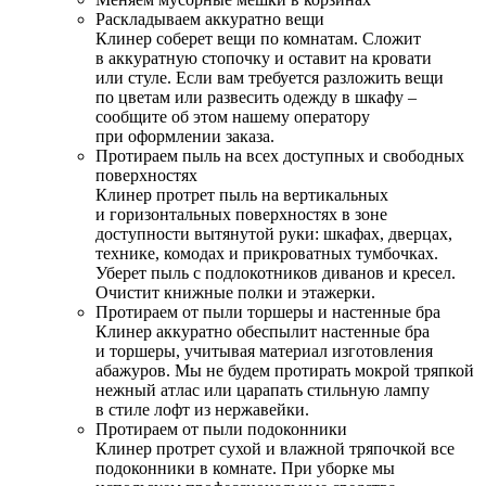
Раскладываем аккуратно вещи
Клинер соберет вещи по комнатам. Сложит
в аккуратную стопочку и оставит на кровати
или стуле. Если вам требуется разложить вещи
по цветам или развесить одежду в шкафу –
сообщите об этом нашему оператору
при оформлении заказа.
Протираем пыль на всех доступных и свободных
поверхностях
Клинер протрет пыль на вертикальных
и горизонтальных поверхностях в зоне
доступности вытянутой руки: шкафах, дверцах,
технике, комодах и прикроватных тумбочках.
Уберет пыль с подлокотников диванов и кресел.
Очистит книжные полки и этажерки.
Протираем от пыли торшеры и настенные бра
Клинер аккуратно обеспылит настенные бра
и торшеры, учитывая материал изготовления
абажуров. Мы не будем протирать мокрой тряпкой
нежный атлас или царапать стильную лампу
в стиле лофт из нержавейки.
Протираем от пыли подоконники
Клинер протрет сухой и влажной тряпочкой все
подоконники в комнате. При уборке мы