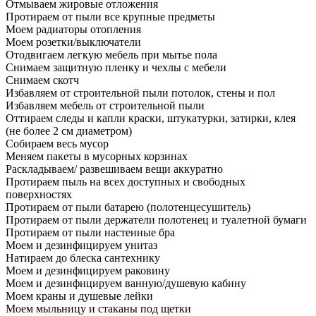
Отмываем жировые отложения
Протираем от пыли все крупные предметы
Моем радиаторы отопления
Моем розетки/выключатели
Отодвигаем легкую мебель при мытье пола
Снимаем защитную пленку и чехлы с мебели
Снимаем скотч
Избавляем от строительной пыли потолок, стены и пол
Избавляем мебель от строительной пыли
Оттираем следы и капли краски, штукатурки, затирки, клея
(не более 2 см диаметром)
Собираем весь мусор
Меняем пакеты в мусорных корзинах
Раскладываем/ развешиваем вещи аккуратно
Протираем пыль на всех доступных и свободных
поверхностях
Протираем от пыли батарею (полотенцесушитель)
Протираем от пыли держатели полотенец и туалетной бумаги
Протираем от пыли настенные бра
Моем и дезинфицируем унитаз
Натираем до блеска сантехнику
Моем и дезинфицируем раковину
Моем и дезинфицируем ванную/душевую кабину
Моем краны и душевые лейки
Моем мыльницу и стаканы под щетки