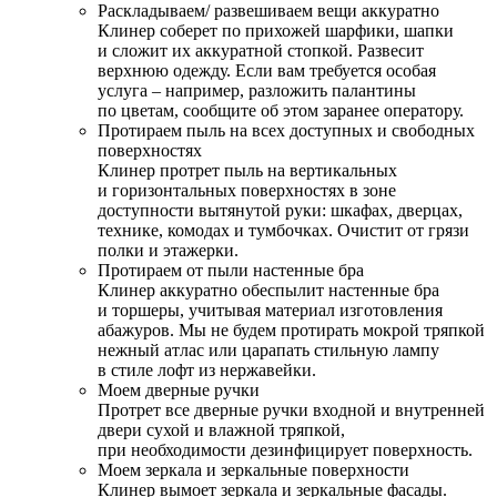
Раскладываем/ развешиваем вещи аккуратно
Клинер соберет по прихожей шарфики, шапки
и сложит их аккуратной стопкой. Развесит
верхнюю одежду. Если вам требуется особая
услуга – например, разложить палантины
по цветам, сообщите об этом заранее оператору.
Протираем пыль на всех доступных и свободных
поверхностях
Клинер протрет пыль на вертикальных
и горизонтальных поверхностях в зоне
доступности вытянутой руки: шкафах, дверцах,
технике, комодах и тумбочках. Очистит от грязи
полки и этажерки.
Протираем от пыли настенные бра
Клинер аккуратно обеспылит настенные бра
и торшеры, учитывая материал изготовления
абажуров. Мы не будем протирать мокрой тряпкой
нежный атлас или царапать стильную лампу
в стиле лофт из нержавейки.
Моем дверные ручки
Протрет все дверные ручки входной и внутренней
двери сухой и влажной тряпкой,
при необходимости дезинфицирует поверхность.
Моем зеркала и зеркальные поверхности
Клинер вымоет зеркала и зеркальные фасады.