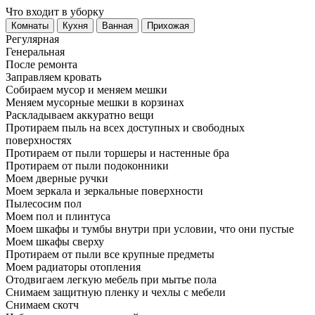
Что входит в уборку
Регу­лярная
Гене­ральная
После ремонта
Заправляем кровать
Собираем мусор и меняем мешки
Меняем мусорные мешки в корзинах
Раскладываем аккуратно вещи
Протираем пыль на всех доступных и свободных
поверхностях
Протираем от пыли торшеры и настенные бра
Протираем от пыли подоконники
Моем дверные ручки
Моем зеркала и зеркальные поверхности
Пылесосим пол
Моем пол и плинтуса
Моем шкафы и тумбы внутри при условии, что они пустые
Моем шкафы сверху
Протираем от пыли все крупные предметы
Моем радиаторы отопления
Отодвигаем легкую мебель при мытье пола
Снимаем защитную пленку и чехлы с мебели
Снимаем скотч