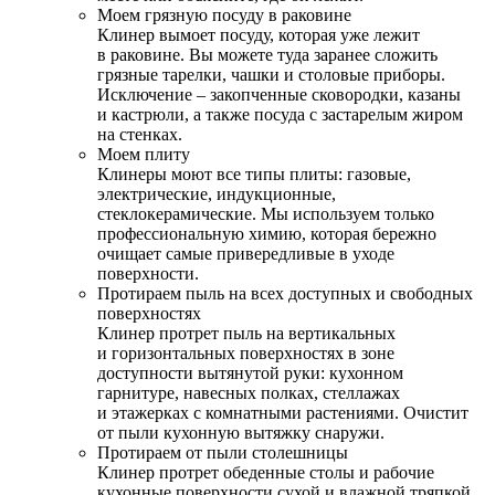
Моем грязную посуду в раковине
Клинер вымоет посуду, которая уже лежит
в раковине. Вы можете туда заранее сложить
грязные тарелки, чашки и столовые приборы.
Исключение – закопченные сковородки, казаны
и кастрюли, а также посуда с застарелым жиром
на стенках.
Моем плиту
Клинеры моют все типы плиты: газовые,
электрические, индукционные,
стеклокерамические. Мы используем только
профессиональную химию, которая бережно
очищает самые привередливые в уходе
поверхности.
Протираем пыль на всех доступных и свободных
поверхностях
Клинер протрет пыль на вертикальных
и горизонтальных поверхностях в зоне
доступности вытянутой руки: кухонном
гарнитуре, навесных полках, стеллажах
и этажерках с комнатными растениями. Очистит
от пыли кухонную вытяжку снаружи.
Протираем от пыли столешницы
Клинер протрет обеденные столы и рабочие
кухонные поверхности сухой и влажной тряпкой.