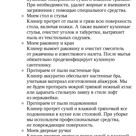
При необходимости, удалит жирные и въевшиеся
загрязнения с помощью специального средства.
Моем стол и стулья
Клинер протрет от пыли и грязи всю поверхность
стола, включая ножки. А также вымоет кухонные
стулья, очистит уголок и табуретки, вытряхнет
пыль из текстильных сидушек.
Моем раковину и кран
Клинер вымоет раковину и очистит смеситель
от ржавчины и известкового налета. После мытья
обязательно продезинфицирует кухонную
сантехнику.
Протираем от пыли настенные бра
Клинер аккуратно обеспылит настенные бра,
учитывая материал изготовления абажуров. Мы
не будем протирать мокрой тряпкой нежный атлас
или царапать стильную лампу в стиле лофт
из нержавейки.
Протираем от пыли подоконники
Клинер протрет сухой и влажной тряпочкой все
подоконники в кухне или столовой. При уборке
мы используем профессиональные средства,
не повреждающие поверхность.
Моем дверные ручки
Клинер протрет дверные ручки сухой и влажной