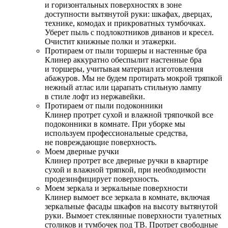
и горизонтальных поверхностях в зоне
доступности вытянутой руки: шкафах, дверцах,
технике, комодах и прикроватных тумбочках.
Уберет пыль с подлокотников диванов и кресел.
Очистит книжные полки и этажерки.
Протираем от пыли торшеры и настенные бра
Клинер аккуратно обеспылит настенные бра
и торшеры, учитывая материал изготовления
абажуров. Мы не будем протирать мокрой тряпкой
нежный атлас или царапать стильную лампу
в стиле лофт из нержавейки.
Протираем от пыли подоконники
Клинер протрет сухой и влажной тряпочкой все
подоконники в комнате. При уборке мы
используем профессиональные средства,
не повреждающие поверхность.
Моем дверные ручки
Клинер протрет все дверные ручки в квартире
сухой и влажной тряпкой, при необходимости
продезинфицирует поверхность.
Моем зеркала и зеркальные поверхности
Клинер вымоет все зеркала в комнате, включая
зеркальные фасады шкафов на высоту вытянутой
руки. Вымоет стеклянные поверхности туалетных
столиков и тумбочек под ТВ. Протрет свободные