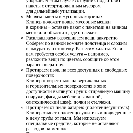
уборкой. В этом случае сотрудник подготовит
пакеты с отсортированным мусором
для дальнейшей утилизации.
Меняем пакеты в мусорных корзинах
Клинер положит новые мусорные мешки
в корзины – оставьте пакет с пакетами на видном
месте или объясните, где он лежит.
Раскладываем/ развешиваем вещи аккуратно
Соберем по ванной комнате полотенца и сложим
в аккуратную стопочку. Развесим халаты. Если
вам требуется особая услуга – например,
разложить вещи по цветам, сообщите об этом
заранее оператору.
Протираем пыль на всех доступных и свободных
поверхностях
Клинер протрет пыль на вертикальных
и горизонтальных поверхностях в зоне
доступности вытянутой руки: стиральную машину
снаружи, фасады мебели для ванной,
сантехнический шкаф, полки и стеллажи.
Протираем от пыли батарею (полотенцесушитель)
Клинер отмоет полотенцесушитель и подведенные
к нему трубы от пыли. Мы используем
специальные средства, которые не оставляют
разводов на металле.