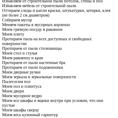
Избавляем от строительной пыли потолок, стены и пол
Избавляем мебель от строительной пыли
Оттираем следы и капли краски, штукатурки, затирки, клея
(не более 2 см диаметром)
Собираем мусор
Меняем пакеты в мусорных корзинах
Моем грязную посуду в раковине
Моем плиту
Протираем пыль на всех доступных и свободных
поверхностях
Протираем от пыли столешницы
Моем стол и стулья
Моем раковину и кран
Протираем от пыли настенные бра
Протираем от пыли подоконники
Моем дверные ручки
Моем зеркала и зеркальные поверхности
Пылесосим пол
Моем пол и плинтуса
Моем двери
Моем мусорное ведро
Моем все шкафы и ящики внутри при условии, что они
пустые
Моем шкафы сверху
Моем весь кухонный гарнитур