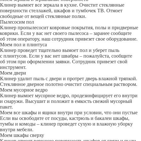
Клинер вымоет все зеркала в кухне. Очистит стеклянные
поверхности стеллажей, шкафов и тумбочек ТВ. Отмоет
свободные от вещей стеклянные полки.
Пылесосим пол
Клинер пропылесосит ковровые покрытия, полы и придверные
коврики. Если у вас нет своего пылесоса – заранее сообщите
об этом оператору, наш сотрудник привезет свое оборудование.
Моем пол и плинтуса
Клинер проведет тщательно вымоет пол и уберет пыль
с плинтусов. Если у вас нет швабры – пожалуйста, сообщите
об этом при оформлении заявки. Сотрудник привезет свой
инструмент.
Моем двери
Клинер удалит пыль с двери и протрет дверь влажной тряпкой.
Стеклянное дверное полотно очистит специальным раствором.
Моем мусорное ведро
Клинер вымоет мусорное ведро, продезинфицирует его внутри
и снаружи. Высушит и положит в емкость свежий мусорный
пакет.
Моем все шкафы и ящики внутри при условии, что они пустые
Если вы освободите от посуды, кастрюль и бакалеи шкафы,
тумбы и комоды – клинер проведет сухую и влажную уборку
внутри мебели.
Моем шкафы сверху
Клинер отмоет верхнюю поверхность шкафов от грязи и пыли.