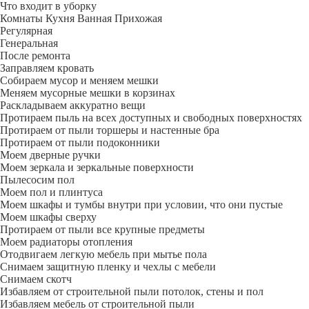
Что входит в уборку
Регу­лярная
Гене­ральная
После ремонта
Заправляем кровать
Собираем мусор и меняем мешки
Меняем мусорные мешки в корзинах
Раскладываем аккуратно вещи
Протираем пыль на всех доступных и свободных поверхностях
Протираем от пыли торшеры и настенные бра
Протираем от пыли подоконники
Моем дверные ручки
Моем зеркала и зеркальные поверхности
Пылесосим пол
Моем пол и плинтуса
Моем шкафы и тумбы внутри при условии, что они пустые
Моем шкафы сверху
Протираем от пыли все крупные предметы
Моем радиаторы отопления
Отодвигаем легкую мебель при мытье пола
Снимаем защитную пленку и чехлы с мебели
Снимаем скотч
Избавляем от строительной пыли потолок, стены и пол
Избавляем мебель от строительной пыли