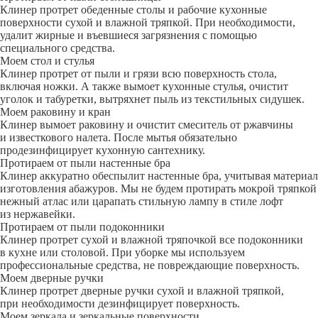
Клинер протрет обеденные столы и рабочие кухонные
поверхности сухой и влажной тряпкой. При необходимости,
удалит жирные и въевшиеся загрязнения с помощью
специального средства.
Моем стол и стулья
Клинер протрет от пыли и грязи всю поверхность стола,
включая ножки. А также вымоет кухонные стулья, очистит
уголок и табуретки, вытряхнет пыль из текстильных сидушек.
Моем раковину и кран
Клинер вымоет раковину и очистит смеситель от ржавчины
и известкового налета. После мытья обязательно
продезинфицирует кухонную сантехнику.
Протираем от пыли настенные бра
Клинер аккуратно обеспылит настенные бра, учитывая материал
изготовления абажуров. Мы не будем протирать мокрой тряпкой
нежный атлас или царапать стильную лампу в стиле лофт
из нержавейки.
Протираем от пыли подоконники
Клинер протрет сухой и влажной тряпочкой все подоконники
в кухне или столовой. При уборке мы используем
профессиональные средства, не повреждающие поверхность.
Моем дверные ручки
Клинер протрет дверные ручки сухой и влажной тряпкой,
при необходимости дезинфицирует поверхность.
Моем зеркала и зеркальные поверхности