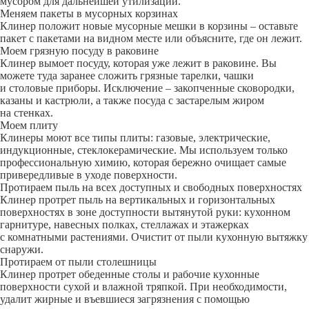
мусором для дальнейшей утилизации.
Меняем пакеты в мусорных корзинах
Клинер положит новые мусорные мешки в корзины – оставьте
пакет с пакетами на видном месте или объясните, где он лежит.
Моем грязную посуду в раковине
Клинер вымоет посуду, которая уже лежит в раковине. Вы
можете туда заранее сложить грязные тарелки, чашки
и столовые приборы. Исключение – закопченные сковородки,
казаны и кастрюли, а также посуда с застарелым жиром
на стенках.
Моем плиту
Клинеры моют все типы плиты: газовые, электрические,
индукционные, стеклокерамические. Мы используем только
профессиональную химию, которая бережно очищает самые
привередливые в уходе поверхности.
Протираем пыль на всех доступных и свободных поверхностях
Клинер протрет пыль на вертикальных и горизонтальных
поверхностях в зоне доступности вытянутой руки: кухонном
гарнитуре, навесных полках, стеллажах и этажерках
с комнатными растениями. Очистит от пыли кухонную вытяжку
снаружи.
Протираем от пыли столешницы
Клинер протрет обеденные столы и рабочие кухонные
поверхности сухой и влажной тряпкой. При необходимости,
удалит жирные и въевшиеся загрязнения с помощью