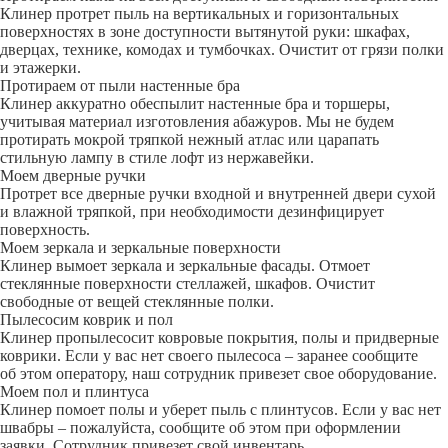
Клинер протрет пыль на вертикальных и горизонтальных
поверхностях в зоне доступности вытянутой руки: шкафах,
дверцах, технике, комодах и тумбочках. Очистит от грязи полки
и этажерки.
Протираем от пыли настенные бра
Клинер аккуратно обеспылит настенные бра и торшеры,
учитывая материал изготовления абажуров. Мы не будем
протирать мокрой тряпкой нежный атлас или царапать
стильную лампу в стиле лофт из нержавейки.
Моем дверные ручки
Протрет все дверные ручки входной и внутренней двери сухой
и влажной тряпкой, при необходимости дезинфицирует
поверхность.
Моем зеркала и зеркальные поверхности
Клинер вымоет зеркала и зеркальные фасады. Отмоет
стеклянные поверхности стеллажей, шкафов. Очистит
свободные от вещей стеклянные полки.
Пылесосим коврик и пол
Клинер пропылесосит ковровые покрытия, полы и придверные
коврики. Если у вас нет своего пылесоса – заранее сообщите
об этом оператору, наш сотрудник привезет свое оборудование.
Моем пол и плинтуса
Клинер помоет полы и уберет пыль с плинтусов. Если у вас нет
швабры – пожалуйста, сообщите об этом при оформлении
заявки. Сотрудник привезет свой инвентарь.