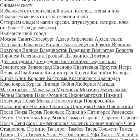
Снимаем скотч
Избавляем от строительной пыли потолок, стены и пол
Избавляем мебель от строительной пыли
Оттираем следы и капли краски, штукатурки, затирки, клея
(не более 2 см диаметром)
Выберите свой город
Москва
Санкт-Петербург
Адлер
Апрелевка
Архангельск
Астрахань
Балашиха
Батайск
Благовещенск
Брянск
Великий
Новгород
Видное
Владивосток
Владимир
Волгоград
Вологда
Воронеж
Геленджик
Грозный
Дзержинск
Дмитров
Долгопрудный
Домодедово
Екатеринбург
Жуковский
Зеленогорск
Зеленоград
Иваново
Ивантеевка
Иркутск
Истра
Йошкар-Ола
Казань
Калининград
Калуга
Каспийск
Кашира
Киров
Клин
Королёв
Кострома
Красногорск
Краснодар
Красноярск
Курган
Липецк
Лобня
Люберцы
Магадан
Магнитогорск
Махачкала
Мурманск
Мытищи
Набережные
Челны
Нальчик
Наро-Фоминск
Нижневартовск
Нижний
Новгород
Новая Москва
Новокузнецк
Новороссийск
Новосибирск
Ногинск
Обнинск
Одинцово
Омск
Павловский
Посад
Пенза
Пермь
Подольск
Пушкино
Пятигорск
Раменское
Реутов
Ростов-на-Дону
Рязань
Самара
Саранск
Саратов
Сергиев
Посад
Серпухов
Симферополь
Смоленск
Солнечногорск
Сочи
Ставрополь
Ступино
Таганрог
Тамбов
Тверь
Тольятти
Томск
Троицк
Тула
Тюмень
Улан-Удэ
Ульяновск
Уфа
Ханты-Мансийск