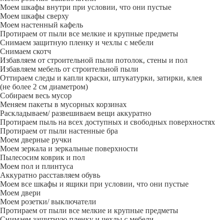
Моем шкафы внутри при условии, что они пустые
Моем шкафы сверху
Моем настенный кафель
Протираем от пыли все мелкие и крупные предметы
Снимаем защитную пленку и чехлы с мебели
Снимаем скотч
Избавляем от строительной пыли потолок, стены и пол
Избавляем мебель от строительной пыли
Оттираем следы и капли краски, штукатурки, затирки, клея
(не более 2 см диаметром)
Собираем весь мусор
Меняем пакеты в мусорных корзинах
Раскладываем/ развешиваем вещи аккуратно
Протираем пыль на всех доступных и свободных поверхностях
Протираем от пыли настенные бра
Моем дверные ручки
Моем зеркала и зеркальные поверхности
Пылесосим коврик и пол
Моем пол и плинтуса
Аккуратно расставляем обувь
Моем все шкафы и ящики при условии, что они пустые
Моем двери
Моем розетки/ выключатели
Протираем от пыли все мелкие и крупные предметы
Снимаем защитную пленку и чехлы с мебели