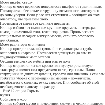
Моем шкафы сверху
Клинер отмоет верхнюю поверхность шкафов от грязи и пыли.
Пожалуйста, обеспечьте сотруднику возможность дотянуться
до зоны уборки. Если у вас нет стремянки – сообщите об этом
оператору, мы привезем свою.
Протираем от пыли все крупные предметы
Клинер избавит от пыли все крупные предметы интерьера:
комод, письменный стол, телевизор, рояль. Пропылесосит
специальной насадкой мягкую мебель, если это безопасно
для обивки.
Моем радиаторы отопления
Клинер протрет влажной тряпкой все радиаторы и трубы
отопления в квартире. Постарается дотянуться до самых
труднодоступных мест батареи.
Отодвигаем легкую мебель при мытье пола
Клинер отодвинет легкое кресло или пустую ротанговую
этажерку и помоет под предметами интерьера полы. Наши
сотрудники не двигают диваны, кровати или пианино. Если вам
требуется уборка с перемещением мебели – пожалуйста,
позаботьтесь о сильных руках заранее. Или сообщите об этой
необходимости нашему оператору.
+ Ещё 12 опций
Скрыть
Кухня
Собираем мусор
Клинер соберет мусор в помещении, сложит в мешки и вынесет