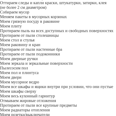
Оттираем следы и капли краски, штукатурки, затирки, клея
(не более 2 см диаметром)
Собираем мусор
Меняем пакеты в мусорных корзинах
Моем грязную посуду в раковине
Моем плиту
Протираем пыль на всех доступных и свободных поверхностях
Протираем от пыли столешницы
Моем стол и стулья
Моем раковину и кран
Протираем от пыли настенные бра
Протираем от пыли подоконники
Моем дверные ручки
Моем зеркала и зеркальные поверхности
Пылесосим пол
Моем пол и плинтуса
Моем двери
Моем мусорное ведро
Моем все шкафы и ящики внутри при условии, что они пустые
Моем шкафы сверху
Моем весь кухонный гарнитур
Отмываем жировые отложения
Протираем от пыли все крупные предметы
Моем радиаторы отопления
Моем розетки/выключатели