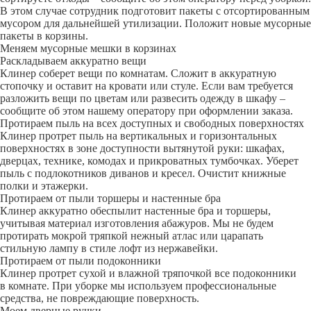
В этом случае сотрудник подготовит пакеты с отсортированным
мусором для дальнейшей утилизации. Положит новые мусорные
пакеты в корзины.
Меняем мусорные мешки в корзинах
Раскладываем аккуратно вещи
Клинер соберет вещи по комнатам. Сложит в аккуратную
стопочку и оставит на кровати или стуле. Если вам требуется
разложить вещи по цветам или развесить одежду в шкафу –
сообщите об этом нашему оператору при оформлении заказа.
Протираем пыль на всех доступных и свободных поверхностях
Клинер протрет пыль на вертикальных и горизонтальных
поверхностях в зоне доступности вытянутой руки: шкафах,
дверцах, технике, комодах и прикроватных тумбочках. Уберет
пыль с подлокотников диванов и кресел. Очистит книжные
полки и этажерки.
Протираем от пыли торшеры и настенные бра
Клинер аккуратно обеспылит настенные бра и торшеры,
учитывая материал изготовления абажуров. Мы не будем
протирать мокрой тряпкой нежный атлас или царапать
стильную лампу в стиле лофт из нержавейки.
Протираем от пыли подоконники
Клинер протрет сухой и влажной тряпочкой все подоконники
в комнате. При уборке мы используем профессиональные
средства, не повреждающие поверхность.
Моем дверные ручки