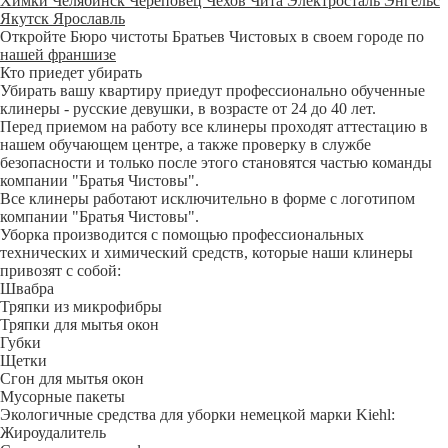
Химки
Челябинск
Череповец
Чехов
Чита
Электросталь
Энгельс
Якутск
Ярославль
Откройте Бюро чистоты Братьев Чистовых в своем городе по
нашей франшизе
Кто приедет убирать
Убирать вашу квартиру приедут профессионально обученные
клинеры - русские девушки, в возрасте от 24 до 40 лет.
Перед приемом на работу все клинеры проходят аттестацию в
нашем обучающем центре, а также проверку в службе
безопасности и только после этого становятся частью команды
компании "Братья Чистовы".
Все клинеры работают исключительно в форме с логотипом
компании "Братья Чистовы".
Уборка производится с помощью профессиональных
технических и химический средств, которые наши клинеры
привозят с собой:
Швабра
Тряпки из микрофибры
Тряпки для мытья окон
Губки
Щетки
Сгон для мытья окон
Мусорные пакеты
Экологичные средства для уборки немецкой марки Kiehl:
Жироудалитель