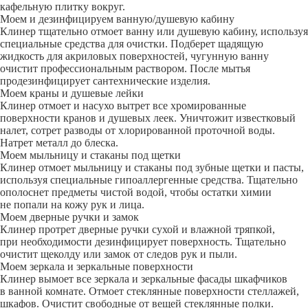
кафельную плитку вокруг.
Моем и дезинфицируем ванную/душевую кабину
Клинер тщательно отмоет ванну или душевую кабину, используя
специальные средства для очистки. Подберет щадящую
жидкость для акриловых поверхностей, чугунную ванну
очистит профессиональным раствором. После мытья
продезинфицирует сантехнические изделия.
Моем краны и душевые лейки
Клинер отмоет и насухо вытрет все хромированные
поверхности кранов и душевых леек. Уничтожит известковый
налет, сотрет разводы от хлорированной проточной воды.
Натрет металл до блеска.
Моем мыльницу и стаканы под щетки
Клинер отмоет мыльницу и стаканы под зубные щетки и пасты,
используя специальные гипоаллергенные средства. Тщательно
ополоснет предметы чистой водой, чтобы остатки химии
не попали на кожу рук и лица.
Моем дверные ручки и замок
Клинер протрет дверные ручки сухой и влажной тряпкой,
при необходимости дезинфицирует поверхность. Тщательно
очистит щеколду или замок от следов рук и пыли.
Моем зеркала и зеркальные поверхности
Клинер вымоет все зеркала и зеркальные фасады шкафчиков
в ванной комнате. Отмоет стеклянные поверхности стеллажей,
шкафов. Очистит свободные от вещей стеклянные полки.