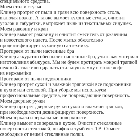
специального средства.
Моем стол и стулья
Клинер протрет от пыли и грязи всю поверхность стола,
включая ножки. А также вымоет кухонные стулья, очистит
уголок и табуретки, вытряхнет пыль из текстильных сидушек.
Моем раковину и кран
Клинер вымоет раковину и очистит смеситель от ржавчины
и известкового налета. После мытья обязательно
продезинфицирует кухонную сантехнику.
Протираем от пыли настенные бра
Клинер аккуратно обеспылит настенные бра, учитывая материал
изготовления абажуров. Мы не будем протирать мокрой тряпкой
нежный атлас или царапать стильную лампу в стиле лофт
из нержавейки.
Протираем от пыли подоконники
Клинер протрет сухой и влажной тряпочкой все подоконники
в кухне или столовой. При уборке мы используем
профессиональные средства, не повреждающие поверхность.
Моем дверные ручки
Клинер протрет дверные ручки сухой и влажной тряпкой,
при необходимости дезинфицирует поверхность.
Моем зеркала и зеркальные поверхности
Клинер вымоет все зеркала в кухне. Очистит стеклянные
поверхности стеллажей, шкафов и тумбочек ТВ. Отмоет
свободные от вещей стеклянные полки.