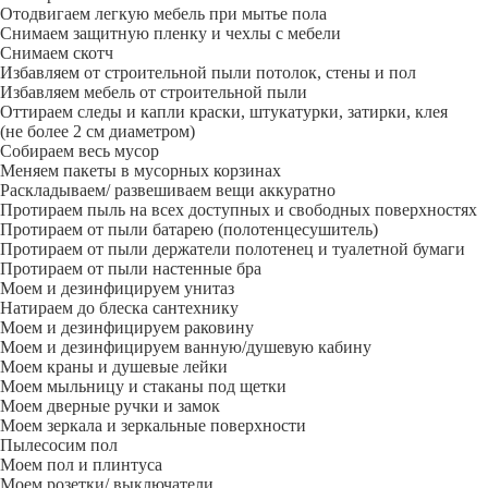
Отодвигаем легкую мебель при мытье пола
Снимаем защитную пленку и чехлы с мебели
Снимаем скотч
Избавляем от строительной пыли потолок, стены и пол
Избавляем мебель от строительной пыли
Оттираем следы и капли краски, штукатурки, затирки, клея
(не более 2 см диаметром)
Собираем весь мусор
Меняем пакеты в мусорных корзинах
Раскладываем/ развешиваем вещи аккуратно
Протираем пыль на всех доступных и свободных поверхностях
Протираем от пыли батарею (полотенцесушитель)
Протираем от пыли держатели полотенец и туалетной бумаги
Протираем от пыли настенные бра
Моем и дезинфицируем унитаз
Натираем до блеска сантехнику
Моем и дезинфицируем раковину
Моем и дезинфицируем ванную/душевую кабину
Моем краны и душевые лейки
Моем мыльницу и стаканы под щетки
Моем дверные ручки и замок
Моем зеркала и зеркальные поверхности
Пылесосим пол
Моем пол и плинтуса
Моем розетки/ выключатели