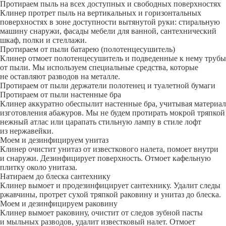
Протираем пыль на всех доступных и свободных поверхностях
Клинер протрет пыль на вертикальных и горизонтальных
поверхностях в зоне доступности вытянутой руки: стиральную
машину снаружи, фасады мебели для ванной, сантехнический
шкаф, полки и стеллажи.
Протираем от пыли батарею (полотенцесушитель)
Клинер отмоет полотенцесушитель и подведенные к нему трубы
от пыли. Мы используем специальные средства, которые
не оставляют разводов на металле.
Протираем от пыли держатели полотенец и туалетной бумаги
Протираем от пыли настенные бра
Клинер аккуратно обеспылит настенные бра, учитывая материал
изготовления абажуров. Мы не будем протирать мокрой тряпкой
нежный атлас или царапать стильную лампу в стиле лофт
из нержавейки.
Моем и дезинфицируем унитаз
Клинер очистит унитаз от известкового налета, помоет внутри
и снаружи. Дезинфицирует поверхность. Отмоет кафельную
плитку около унитаза.
Натираем до блеска сантехнику
Клинер вымоет и продезинфицирует сантехнику. Удалит следы
ржавчины, протрет сухой тряпкой раковину и унитаз до блеска.
Моем и дезинфицируем раковину
Клинер вымоет раковину, очистит от следов зубной пасты
и мыльных разводов, удалит известковый налет. Отмоет