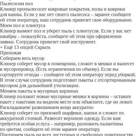
Пылесосим пол
Клинер пропылесосит ковровые покрытия, полы и коврики
для ванны. Если у вас нет своего пылесоса – заранее сообщите
об этом оператору, наш сотрудник привезет свое оборудование.
Моем пол и плинтуса
Клинер вымоет пол и уберет пыль с плинтусов. Если у вас нет
швабры – пожалуйста, сообщите об этом при оформлении
заявки. Сотрудник привезет свой инструмент.
+ Ещё 13 опций
Скрыть
Прихожая
Собираем весь мусор
Клинер соберет мусор в помещении, сложит в мешки и вынесет
в мусоропровод. (Есть ограничения по объему). Если вы
сортируете отходы – сообщите об этом оператору перед уборкой.
В этом случае сотрудник подготовит пакеты с отсортированным
мусором для дальнейшей утилизации.
Меняем пакеты в мусорных корзинах
Клинер положит новые мусорные мешки в корзины – оставьте
пакет с пакетами на видном месте или объясните, где он лежит.
Раскладываем/ развешиваем вещи аккуратно
Клинер соберет по прихожей шарфики, шапки и сложит их
аккуратной стопкой. Развесит верхнюю одежду. Если вам
требуется особая услуга – например, разложить палантины
по цветам, сообщите об этом заранее оператору.
Протираем пыль на всех доступных и свободных поверхностях