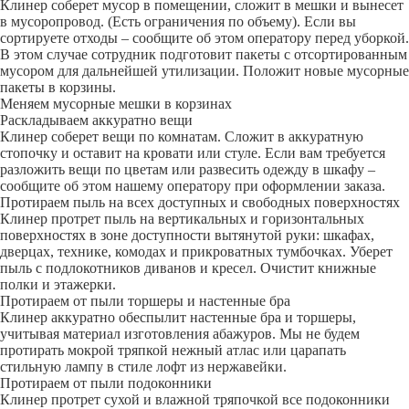
Клинер соберет мусор в помещении, сложит в мешки и вынесет
в мусоропровод. (Есть ограничения по объему). Если вы
сортируете отходы – сообщите об этом оператору перед уборкой.
В этом случае сотрудник подготовит пакеты с отсортированным
мусором для дальнейшей утилизации. Положит новые мусорные
пакеты в корзины.
Меняем мусорные мешки в корзинах
Раскладываем аккуратно вещи
Клинер соберет вещи по комнатам. Сложит в аккуратную
стопочку и оставит на кровати или стуле. Если вам требуется
разложить вещи по цветам или развесить одежду в шкафу –
сообщите об этом нашему оператору при оформлении заказа.
Протираем пыль на всех доступных и свободных поверхностях
Клинер протрет пыль на вертикальных и горизонтальных
поверхностях в зоне доступности вытянутой руки: шкафах,
дверцах, технике, комодах и прикроватных тумбочках. Уберет
пыль с подлокотников диванов и кресел. Очистит книжные
полки и этажерки.
Протираем от пыли торшеры и настенные бра
Клинер аккуратно обеспылит настенные бра и торшеры,
учитывая материал изготовления абажуров. Мы не будем
протирать мокрой тряпкой нежный атлас или царапать
стильную лампу в стиле лофт из нержавейки.
Протираем от пыли подоконники
Клинер протрет сухой и влажной тряпочкой все подоконники