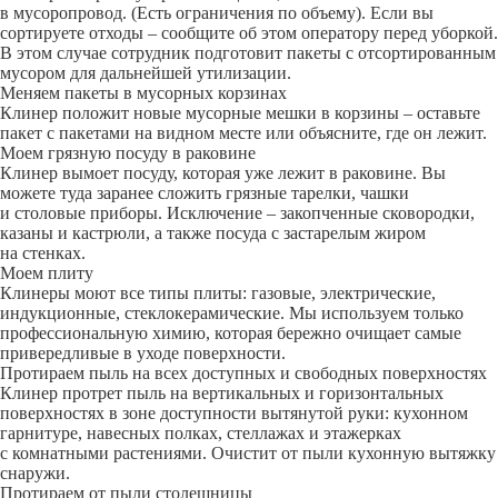
в мусоропровод. (Есть ограничения по объему). Если вы
сортируете отходы – сообщите об этом оператору перед уборкой.
В этом случае сотрудник подготовит пакеты с отсортированным
мусором для дальнейшей утилизации.
Меняем пакеты в мусорных корзинах
Клинер положит новые мусорные мешки в корзины – оставьте
пакет с пакетами на видном месте или объясните, где он лежит.
Моем грязную посуду в раковине
Клинер вымоет посуду, которая уже лежит в раковине. Вы
можете туда заранее сложить грязные тарелки, чашки
и столовые приборы. Исключение – закопченные сковородки,
казаны и кастрюли, а также посуда с застарелым жиром
на стенках.
Моем плиту
Клинеры моют все типы плиты: газовые, электрические,
индукционные, стеклокерамические. Мы используем только
профессиональную химию, которая бережно очищает самые
привередливые в уходе поверхности.
Протираем пыль на всех доступных и свободных поверхностях
Клинер протрет пыль на вертикальных и горизонтальных
поверхностях в зоне доступности вытянутой руки: кухонном
гарнитуре, навесных полках, стеллажах и этажерках
с комнатными растениями. Очистит от пыли кухонную вытяжку
снаружи.
Протираем от пыли столешницы