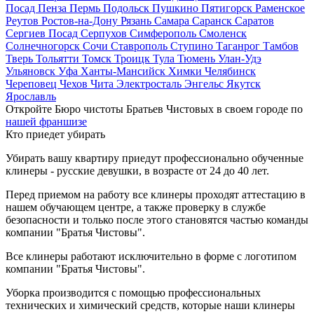
Посад
Пенза
Пермь
Подольск
Пушкино
Пятигорск
Раменское
Реутов
Ростов-на-Дону
Рязань
Самара
Саранск
Саратов
Сергиев Посад
Серпухов
Симферополь
Смоленск
Солнечногорск
Сочи
Ставрополь
Ступино
Таганрог
Тамбов
Тверь
Тольятти
Томск
Троицк
Тула
Тюмень
Улан-Удэ
Ульяновск
Уфа
Ханты-Мансийск
Химки
Челябинск
Череповец
Чехов
Чита
Электросталь
Энгельс
Якутск
Ярославль
Откройте Бюро чистоты Братьев Чистовых в своем городе по
нашей франшизе
Кто приедет убирать
Убирать вашу квартиру приедут профессионально обученные
клинеры - русские девушки, в возрасте от 24 до 40 лет.
Перед приемом на работу все клинеры проходят аттестацию в
нашем обучающем центре, а также проверку в службе
безопасности и только после этого становятся частью команды
компании "Братья Чистовы".
Все клинеры работают исключительно в форме с логотипом
компании "Братья Чистовы".
Уборка производится с помощью профессиональных
технических и химический средств, которые наши клинеры