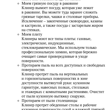
Моем грязную посуду в раковине
Клинер вымоет посуду, которая уже лежит
в раковине. Вы можете туда заранее сложить
грязные тарелки, чашки и столовые приборы.
Исключение – закопченные сковородки, казаны
и кастрюли, а также посуда с застарелым жиром
на стенках.
Моем плиту
Клинеры моют все типы плиты: газовые,
электрические, индукционные,
стеклокерамические. Мы используем только
профессиональную химию, которая бережно
очищает самые привередливые в уходе
поверхности.
Протираем пыль на всех доступных и свободных
поверхностях
Клинер протрет пыль на вертикальных
и горизонтальных поверхностях в зоне
доступности вытянутой руки: кухонном
гарнитуре, навесных полках, стеллажах
и этажерках с комнатными растениями. Очистит
от пыли кухонную вытяжку снаружи.
Протираем от пыли столешницы
Клинер протрет обеденные столы и рабочие
кухонные поверхности сухой и влажной тряпкой.