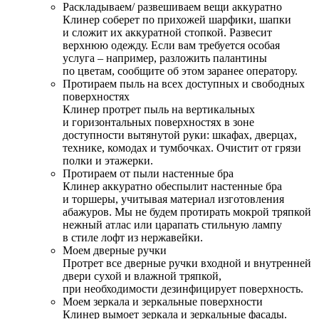
Раскладываем/ развешиваем вещи аккуратно
Клинер соберет по прихожей шарфики, шапки
и сложит их аккуратной стопкой. Развесит
верхнюю одежду. Если вам требуется особая
услуга – например, разложить палантины
по цветам, сообщите об этом заранее оператору.
Протираем пыль на всех доступных и свободных
поверхностях
Клинер протрет пыль на вертикальных
и горизонтальных поверхностях в зоне
доступности вытянутой руки: шкафах, дверцах,
технике, комодах и тумбочках. Очистит от грязи
полки и этажерки.
Протираем от пыли настенные бра
Клинер аккуратно обеспылит настенные бра
и торшеры, учитывая материал изготовления
абажуров. Мы не будем протирать мокрой тряпкой
нежный атлас или царапать стильную лампу
в стиле лофт из нержавейки.
Моем дверные ручки
Протрет все дверные ручки входной и внутренней
двери сухой и влажной тряпкой,
при необходимости дезинфицирует поверхность.
Моем зеркала и зеркальные поверхности
Клинер вымоет зеркала и зеркальные фасады.