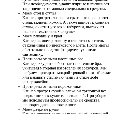
При необходимости, удалит жирные и въевшиеся
загрязнения с помощью специального средства.
Моем стол и стулья
Клинер протрет от пыли и грязи всю поверхность
стола, включая ножки. А также вымоет кухонные
стулья, очистит уголок и табуретки, вытряхнет
пыль из текстильных сидушек.
Моем раковину и кран
Клинер вымоет раковину и очистит смеситель
от ржавчины и известкового налета. После мытья
обязательно продезинфицирует кухонную
сантехнику.
Протираем от пыли настенные бра
Клинер аккуратно обеспылит настенные бра,
учитывая материал изготовления абажуров. Мы
не будем протирать мокрой тряпкой нежный атлас
или царапать стильную лампу в стиле лофт
из нержавейки.
Протираем от пыли подоконники
Клинер протрет сухой и влажной тряпочкой все
подоконники в кухне или столовой. При уборке
мы используем профессиональные средства,
не повреждающие поверхность.
Моем дверные ручки
Клинер протрет дверные ручки сухой и влажной