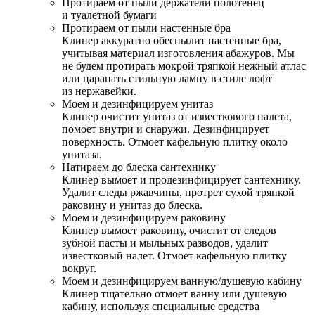
Протираем от пыли держатели полотенец
и туалетной бумаги
Протираем от пыли настенные бра
Клинер аккуратно обеспылит настенные бра,
учитывая материал изготовления абажуров. Мы
не будем протирать мокрой тряпкой нежный атлас
или царапать стильную лампу в стиле лофт
из нержавейки.
Моем и дезинфицируем унитаз
Клинер очистит унитаз от известкового налета,
помоет внутри и снаружи. Дезинфицирует
поверхность. Отмоет кафельную плитку около
унитаза.
Натираем до блеска сантехнику
Клинер вымоет и продезинфицирует сантехнику.
Удалит следы ржавчины, протрет сухой тряпкой
раковину и унитаз до блеска.
Моем и дезинфицируем раковину
Клинер вымоет раковину, очистит от следов
зубной пасты и мыльных разводов, удалит
известковый налет. Отмоет кафельную плитку
вокруг.
Моем и дезинфицируем ванную/душевую кабину
Клинер тщательно отмоет ванну или душевую
кабину, используя специальные средства