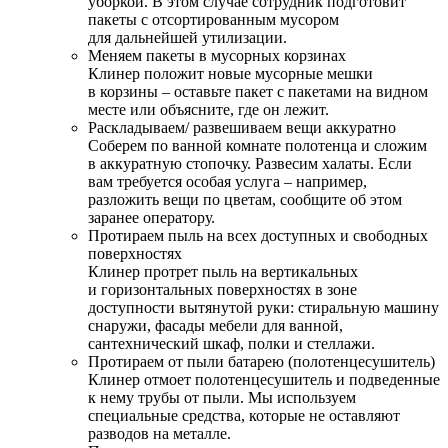
уборкой. В этом случае сотрудник подготовит
пакеты с отсортированным мусором
для дальнейшей утилизации.
Меняем пакеты в мусорных корзинах
Клинер положит новые мусорные мешки
в корзины – оставьте пакет с пакетами на видном
месте или объясните, где он лежит.
Раскладываем/ развешиваем вещи аккуратно
Соберем по ванной комнате полотенца и сложим
в аккуратную стопочку. Развесим халаты. Если
вам требуется особая услуга – например,
разложить вещи по цветам, сообщите об этом
заранее оператору.
Протираем пыль на всех доступных и свободных
поверхностях
Клинер протрет пыль на вертикальных
и горизонтальных поверхностях в зоне
доступности вытянутой руки: стиральную машину
снаружи, фасады мебели для ванной,
сантехнический шкаф, полки и стеллажи.
Протираем от пыли батарею (полотенцесушитель)
Клинер отмоет полотенцесушитель и подведенные
к нему трубы от пыли. Мы используем
специальные средства, которые не оставляют
разводов на металле.