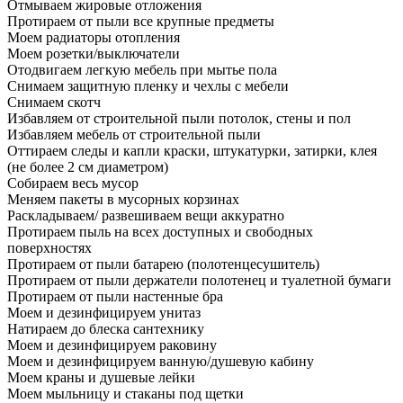
Отмываем жировые отложения
Протираем от пыли все крупные предметы
Моем радиаторы отопления
Моем розетки/выключатели
Отодвигаем легкую мебель при мытье пола
Снимаем защитную пленку и чехлы с мебели
Снимаем скотч
Избавляем от строительной пыли потолок, стены и пол
Избавляем мебель от строительной пыли
Оттираем следы и капли краски, штукатурки, затирки, клея
(не более 2 см диаметром)
Собираем весь мусор
Меняем пакеты в мусорных корзинах
Раскладываем/ развешиваем вещи аккуратно
Протираем пыль на всех доступных и свободных
поверхностях
Протираем от пыли батарею (полотенцесушитель)
Протираем от пыли держатели полотенец и туалетной бумаги
Протираем от пыли настенные бра
Моем и дезинфицируем унитаз
Натираем до блеска сантехнику
Моем и дезинфицируем раковину
Моем и дезинфицируем ванную/душевую кабину
Моем краны и душевые лейки
Моем мыльницу и стаканы под щетки