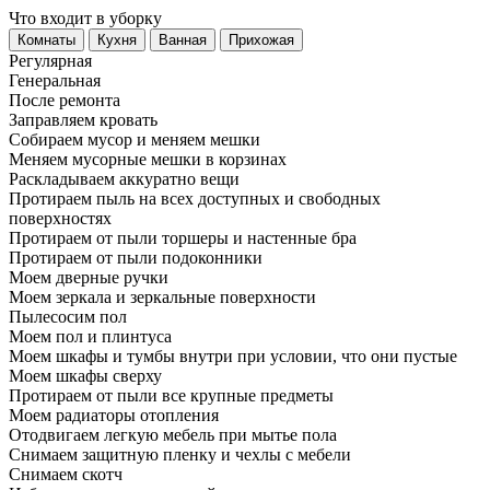
Что входит в уборку
Регу­лярная
Гене­ральная
После ремонта
Заправляем кровать
Собираем мусор и меняем мешки
Меняем мусорные мешки в корзинах
Раскладываем аккуратно вещи
Протираем пыль на всех доступных и свободных
поверхностях
Протираем от пыли торшеры и настенные бра
Протираем от пыли подоконники
Моем дверные ручки
Моем зеркала и зеркальные поверхности
Пылесосим пол
Моем пол и плинтуса
Моем шкафы и тумбы внутри при условии, что они пустые
Моем шкафы сверху
Протираем от пыли все крупные предметы
Моем радиаторы отопления
Отодвигаем легкую мебель при мытье пола
Снимаем защитную пленку и чехлы с мебели
Снимаем скотч