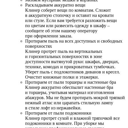
Раскладываем аккуратно вещи
Клинер соберет вещи по комнатам. Сложит
в аккуратную стопочку и оставит на кровати
или стуле. Если вам требуется разложить вещи
по цветам или развесить одежду в шкафу –
сообщите об этом нашему оператору
при оформлении заказа.
Протираем пыль на всех доступных и свободных
поверхностях
Клинер протрет пыль на вертикальных
и горизонтальных поверхностях в зоне
доступности вытянутой руки: шкафах, дверцах,
технике, комодах и прикроватных тумбочках.
Уберет пыль с подлокотников диванов и кресел.
Очистит книжные полки и этажерки.
Протираем от пыли торшеры и настенные бра
Клинер аккуратно обеспылит настенные бра
и торшеры, учитывая материал изготовления
абажуров. Мы не будем протирать мокрой тряпкой
нежный атлас или царапать стильную лампу
в стиле лофт из нержавейки.
Протираем от пыли подоконники
Клинер протрет сухой и влажной тряпочкой все
подоконники в комнате. При уборке мы