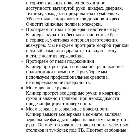
и горизонтальных поверхностях в зоне
доступности вытянутой руки: шкафах, дверцах,
технике, комодах и прикроватных тумбочках.
Уберет пыль с подлокотников диванов и кресел.
Очистит книжные полки и этажерки.
Протираем от пыли торшеры и настенные бра
Клинер аккуратно обеспылит настенные бра
и торшеры, учитывая материал изготовления
абажуров. Мы не будем протирать мокрой тряпкой
нежный атлас или царапать стильную лампу
в стиле лофт из нержавейки.
Протираем от пыли подоконники
Клинер протрет сухой и влажной тряпочкой все
подоконники в комнате. При уборке мы
используем профессиональные средства,
не повреждающие поверхность.
Моем дверные ручки
Клинер протрет все дверные ручки в квартире
сухой и влажной тряпкой, при необходимости
продезинфицирует поверхность.
Моем зеркала и зеркальные поверхности
Клинер вымоет все зеркала в комнате, включая
зеркальные фасады шкафов на высоту вытянутой
руки. Вымоет стеклянные поверхности туалетных
столиков и тумбочек под ТВ. Протрет свободные