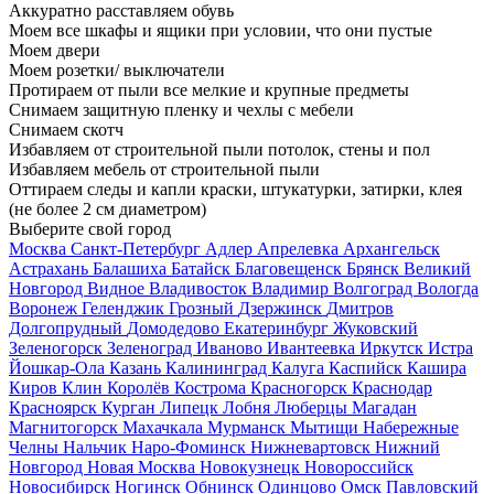
Аккуратно расставляем обувь
Моем все шкафы и ящики при условии, что они пустые
Моем двери
Моем розетки/ выключатели
Протираем от пыли все мелкие и крупные предметы
Снимаем защитную пленку и чехлы с мебели
Снимаем скотч
Избавляем от строительной пыли потолок, стены и пол
Избавляем мебель от строительной пыли
Оттираем следы и капли краски, штукатурки, затирки, клея
(не более 2 см диаметром)
Выберите свой город
Москва
Санкт-Петербург
Адлер
Апрелевка
Архангельск
Астрахань
Балашиха
Батайск
Благовещенск
Брянск
Великий
Новгород
Видное
Владивосток
Владимир
Волгоград
Вологда
Воронеж
Геленджик
Грозный
Дзержинск
Дмитров
Долгопрудный
Домодедово
Екатеринбург
Жуковский
Зеленогорск
Зеленоград
Иваново
Ивантеевка
Иркутск
Истра
Йошкар-Ола
Казань
Калининград
Калуга
Каспийск
Кашира
Киров
Клин
Королёв
Кострома
Красногорск
Краснодар
Красноярск
Курган
Липецк
Лобня
Люберцы
Магадан
Магнитогорск
Махачкала
Мурманск
Мытищи
Набережные
Челны
Нальчик
Наро-Фоминск
Нижневартовск
Нижний
Новгород
Новая Москва
Новокузнецк
Новороссийск
Новосибирск
Ногинск
Обнинск
Одинцово
Омск
Павловский