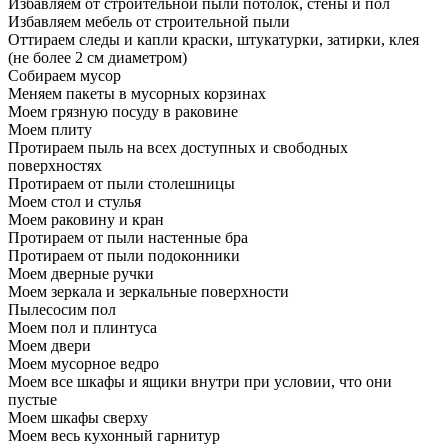
Избавляем от строительной пыли потолок, стены и пол
Избавляем мебель от строительной пыли
Оттираем следы и капли краски, штукатурки, затирки, клея
(не более 2 см диаметром)
Собираем мусор
Меняем пакеты в мусорных корзинах
Моем грязную посуду в раковине
Моем плиту
Протираем пыль на всех доступных и свободных
поверхностях
Протираем от пыли столешницы
Моем стол и стулья
Моем раковину и кран
Протираем от пыли настенные бра
Протираем от пыли подоконники
Моем дверные ручки
Моем зеркала и зеркальные поверхности
Пылесосим пол
Моем пол и плинтуса
Моем двери
Моем мусорное ведро
Моем все шкафы и ящики внутри при условии, что они
пустые
Моем шкафы сверху
Моем весь кухонный гарнитур