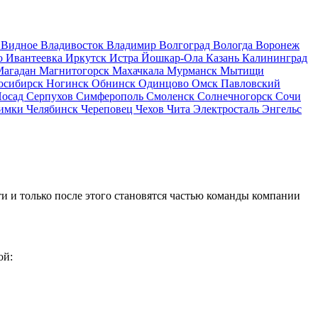
д
Видное
Владивосток
Владимир
Волгоград
Вологда
Воронеж
о
Ивантеевка
Иркутск
Истра
Йошкар-Ола
Казань
Калининград
Магадан
Магнитогорск
Махачкала
Мурманск
Мытищи
осибирск
Ногинск
Обнинск
Одинцово
Омск
Павловский
Посад
Серпухов
Симферополь
Смоленск
Солнечногорск
Сочи
имки
Челябинск
Череповец
Чехов
Чита
Электросталь
Энгельс
и и только после этого становятся частью команды компании
ой: