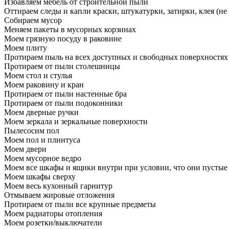
Избавляем мебель от строительной пыли
Оттираем следы и капли краски, штукатурки, затирки, клея (не
Собираем мусор
Меняем пакеты в мусорных корзинах
Моем грязную посуду в раковине
Моем плиту
Протираем пыль на всех доступных и свободных поверхностях
Протираем от пыли столешницы
Моем стол и стулья
Моем раковину и кран
Протираем от пыли настенные бра
Протираем от пыли подоконники
Моем дверные ручки
Моем зеркала и зеркальные поверхности
Пылесосим пол
Моем пол и плинтуса
Моем двери
Моем мусорное ведро
Моем все шкафы и ящики внутри при условии, что они пустые
Моем шкафы сверху
Моем весь кухонный гарнитур
Отмываем жировые отложения
Протираем от пыли все крупные предметы
Моем радиаторы отопления
Моем розетки/выключатели