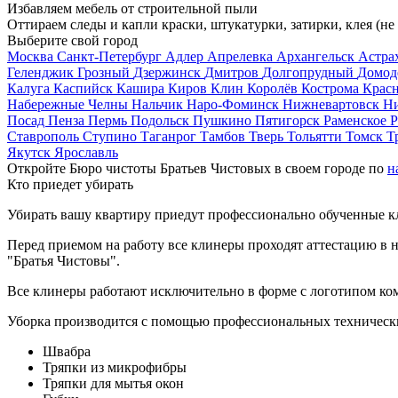
Избавляем мебель от строительной пыли
Оттираем следы и капли краски, штукатурки, затирки, клея (не
Выберите свой город
Москва
Санкт-Петербург
Адлер
Апрелевка
Архангельск
Астра
Геленджик
Грозный
Дзержинск
Дмитров
Долгопрудный
Домод
Калуга
Каспийск
Кашира
Киров
Клин
Королёв
Кострома
Крас
Набережные Челны
Нальчик
Наро-Фоминск
Нижневартовск
Н
Посад
Пенза
Пермь
Подольск
Пушкино
Пятигорск
Раменское
Р
Ставрополь
Ступино
Таганрог
Тамбов
Тверь
Тольятти
Томск
Т
Якутск
Ярославль
Откройте Бюро чистоты Братьев Чистовых в своем городе по
н
Кто приедет убирать
Убирать вашу квартиру приедут профессионально обученные клин
Перед приемом на работу все клинеры проходят аттестацию в н
"Братья Чистовы".
Все клинеры работают исключительно в форме с логотипом ко
Уборка производится с помощью профессиональных технически
Швабра
Тряпки из микрофибры
Тряпки для мытья окон