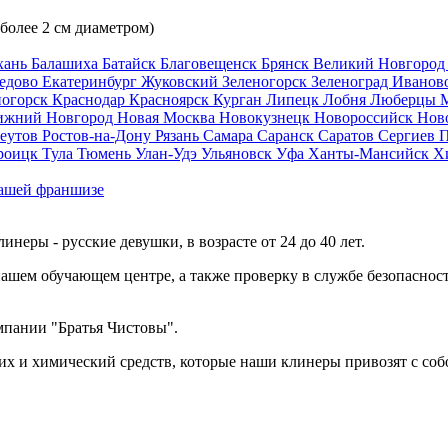
 более 2 см диаметром)
хань
Балашиха
Батайск
Благовещенск
Брянск
Великий Новгоро
едово
Екатеринбург
Жуковский
Зеленогорск
Зеленоград
Иванов
ногорск
Краснодар
Красноярск
Курган
Липецк
Лобня
Люберцы
ижний Новгород
Новая Москва
Новокузнецк
Новороссийск
Нов
еутов
Ростов-на-Дону
Рязань
Самара
Саранск
Саратов
Сергиев 
роицк
Тула
Тюмень
Улан-Удэ
Ульяновск
Уфа
Ханты-Мансийск
Х
ашей франшизе
еры - русские девушки, в возрасте от 24 до 40 лет.
ашем обучающем центре, а также проверку в службе безопасност
мпании "Братья Чистовы".
х и химический средств, которые наши клинеры привозят с соб