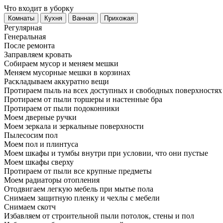
Что входит в уборку
Регу­лярная
Гене­ральная
После ремонта
Заправляем кровать
Собираем мусор и меняем мешки
Меняем мусорные мешки в корзинах
Раскладываем аккуратно вещи
Протираем пыль на всех доступных и свободных поверхностях
Протираем от пыли торшеры и настенные бра
Протираем от пыли подоконники
Моем дверные ручки
Моем зеркала и зеркальные поверхности
Пылесосим пол
Моем пол и плинтуса
Моем шкафы и тумбы внутри при условии, что они пустые
Моем шкафы сверху
Протираем от пыли все крупные предметы
Моем радиаторы отопления
Отодвигаем легкую мебель при мытье пола
Снимаем защитную пленку и чехлы с мебели
Снимаем скотч
Избавляем от строительной пыли потолок, стены и пол