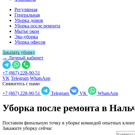
Регулярная
Генеральная
Уборка домов
Уборка после ремонта
Мытье окон
Эко-уборка
Уборка офисов
Заказать уборку
→ Личный кабинет
+7 (867) 228-90-51
VK
Telegram
WhatsApp
Свяжитесь с нами
+7 (867) 228-90-51
Telegram
VK
WhatsApp
Уборка после ремонта в
Наль
Поставим финальную точку в уборке командой опытных клине
Закажите уборку сейчас