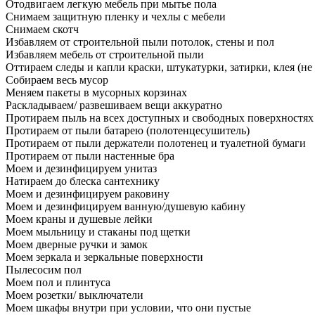
Отодвигаем легкую мебель при мытье пола
Снимаем защитную пленку и чехлы с мебели
Снимаем скотч
Избавляем от строительной пыли потолок, стены и пол
Избавляем мебель от строительной пыли
Оттираем следы и капли краски, штукатурки, затирки, клея (не
Собираем весь мусор
Меняем пакеты в мусорных корзинах
Раскладываем/ развешиваем вещи аккуратно
Протираем пыль на всех доступных и свободных поверхностях
Протираем от пыли батарею (полотенцесушитель)
Протираем от пыли держатели полотенец и туалетной бумаги
Протираем от пыли настенные бра
Моем и дезинфицируем унитаз
Натираем до блеска сантехнику
Моем и дезинфицируем раковину
Моем и дезинфицируем ванную/душевую кабину
Моем краны и душевые лейки
Моем мыльницу и стаканы под щетки
Моем дверные ручки и замок
Моем зеркала и зеркальные поверхности
Пылесосим пол
Моем пол и плинтуса
Моем розетки/ выключатели
Моем шкафы внутри при условии, что они пустые