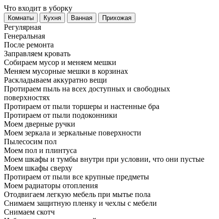
Что входит в уборку
Регу­лярная
Гене­ральная
После ремонта
Заправляем кровать
Собираем мусор и меняем мешки
Меняем мусорные мешки в корзинах
Раскладываем аккуратно вещи
Протираем пыль на всех доступных и свободных
поверхностях
Протираем от пыли торшеры и настенные бра
Протираем от пыли подоконники
Моем дверные ручки
Моем зеркала и зеркальные поверхности
Пылесосим пол
Моем пол и плинтуса
Моем шкафы и тумбы внутри при условии, что они пустые
Моем шкафы сверху
Протираем от пыли все крупные предметы
Моем радиаторы отопления
Отодвигаем легкую мебель при мытье пола
Снимаем защитную пленку и чехлы с мебели
Снимаем скотч