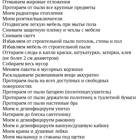
Отмываем жировые отложения
Протираем от пыли все крупные предметы
Моем радиаторы отопления
Моем розетки/выключатели
Отодвигаем легкую мебель при мытье пола
Снимаем защитную пленку и чехлы с мебели
Снимаем скотч
Избавляем от строительной пыли потолок, стены и пол
Избавляем мебель от строительной пыли
Оттираем следы и капли краски, штукатурки, затирки, клея
(не более 2 см диаметром)
Собираем весь мусор
Меняем пакеты в мусорных корзинах
Раскладываем/ развешиваем вещи аккуратно
Протираем пыль на всех доступных и свободных
поверхностях
Протираем от пыли батарею (полотенцесушитель)
Протираем от пыли держатели полотенец и туалетной бумаги
Протираем от пыли настенные бра
Моем и дезинфицируем унитаз
Натираем до блеска сантехнику
Моем и дезинфицируем раковину
Моем и дезинфицируем ванную/душевую кабину
Моем краны и душевые лейки
Моем мыльницу и стаканы под щетки