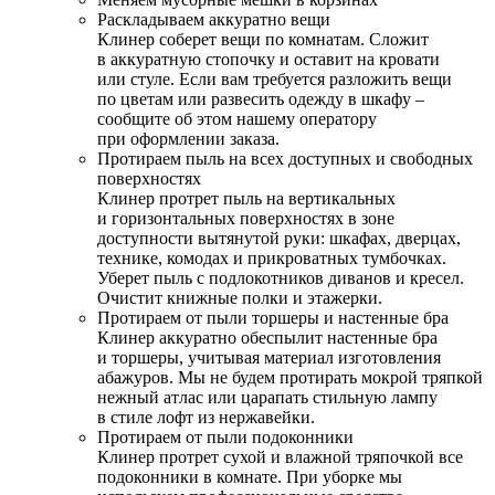
Раскладываем аккуратно вещи
Клинер соберет вещи по комнатам. Сложит
в аккуратную стопочку и оставит на кровати
или стуле. Если вам требуется разложить вещи
по цветам или развесить одежду в шкафу –
сообщите об этом нашему оператору
при оформлении заказа.
Протираем пыль на всех доступных и свободных
поверхностях
Клинер протрет пыль на вертикальных
и горизонтальных поверхностях в зоне
доступности вытянутой руки: шкафах, дверцах,
технике, комодах и прикроватных тумбочках.
Уберет пыль с подлокотников диванов и кресел.
Очистит книжные полки и этажерки.
Протираем от пыли торшеры и настенные бра
Клинер аккуратно обеспылит настенные бра
и торшеры, учитывая материал изготовления
абажуров. Мы не будем протирать мокрой тряпкой
нежный атлас или царапать стильную лампу
в стиле лофт из нержавейки.
Протираем от пыли подоконники
Клинер протрет сухой и влажной тряпочкой все
подоконники в комнате. При уборке мы