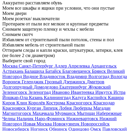
Аккуратно расставляем обувь
Моем все шкафы и ящики при условии, что они пустые
Моем двери
Моем розетки/ выключатели
Протираем от пыли все мелкие и крупные предметы
Снимаем защитную пленку и чехлы с мебели
Снимаем скотч
Избавляем от строительной пыли потолок, стены и пол
Избавляем мебель от строительной пыли
Оттираем следы и капли краски, штукатурки, затирки, клея
(не более 2 см диаметром)
Выберите свой город
Москва
Санкт-Петербург
Адлер
Апрелевка
Архангельск
Астрахань
Балашиха
Батайск
Благовещенск
Брянск
Великий
Новгород
Видное
Владивосток
Владимир
Волгоград
Вологда
Воронеж
Геленджик
Грозный
Дзержинск
Дмитров
Долгопрудный
Домодедово
Екатеринбург
Жуковский
Зеленогорск
Зеленоград
Иваново
Ивантеевка
Иркутск
Истра
Йошкар-Ола
Казань
Калининград
Калуга
Каспийск
Кашира
Киров
Клин
Королёв
Кострома
Красногорск
Краснодар
Красноярск
Курган
Липецк
Лобня
Люберцы
Магадан
Магнитогорск
Махачкала
Мурманск
Мытищи
Набережные
Челны
Нальчик
Наро-Фоминск
Нижневартовск
Нижний
Новгород
Новая Москва
Новокузнецк
Новороссийск
Новосибирск
Ногинск
Обнинск
Одинцово
Омск
Павловский