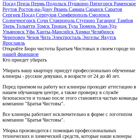
Посад
Пенза
Пермь
Подольск
Пушкино
Пятигорск
Раменское
Реутов
Ростов-на-Дону
Рязань
Самара
Саранск
Саратов
Сергиев Посад
Серпухов
Симферополь
Смоленск
Солнечногорск
Сочи
Ставрополь
Ступино
Таганрог
Тамбов
Тверь
Тольятти
Томск
Троицк
Тула
Тюмень
Улан-Удэ
Ульяновск
Уфа
Ханты-Мансийск
Химки
Челябинск
Череповец
Чехов
Чита
Электросталь
Энгельс
Якутск
Ярославль
Откройте Бюро чистоты Братьев Чистовых в своем городе по
нашей франшизе
Кто приедет убирать
Убирать вашу квартиру приедут профессионально обученные
клинеры - русские девушки, в возрасте от 24 до 40 лет.
Перед приемом на работу все клинеры проходят аттестацию в
нашем обучающем центре, а также проверку в службе
безопасности и только после этого становятся частью команды
компании "Братья Чистовы".
Все клинеры работают исключительно в форме с логотипом
компании "Братья Чистовы".
Уборка производится с помощью профессиональных
технических и химический средств, которые наши клинеры