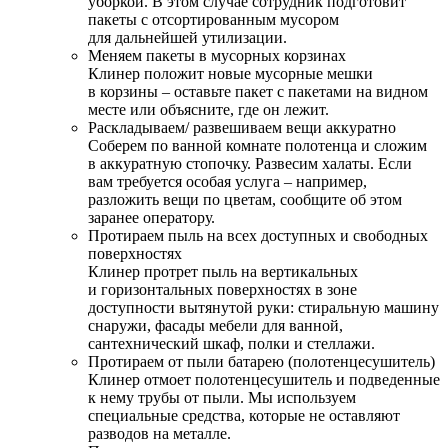
уборкой. В этом случае сотрудник подготовит
пакеты с отсортированным мусором
для дальнейшей утилизации.
Меняем пакеты в мусорных корзинах
Клинер положит новые мусорные мешки
в корзины – оставьте пакет с пакетами на видном
месте или объясните, где он лежит.
Раскладываем/ развешиваем вещи аккуратно
Соберем по ванной комнате полотенца и сложим
в аккуратную стопочку. Развесим халаты. Если
вам требуется особая услуга – например,
разложить вещи по цветам, сообщите об этом
заранее оператору.
Протираем пыль на всех доступных и свободных
поверхностях
Клинер протрет пыль на вертикальных
и горизонтальных поверхностях в зоне
доступности вытянутой руки: стиральную машину
снаружи, фасады мебели для ванной,
сантехнический шкаф, полки и стеллажи.
Протираем от пыли батарею (полотенцесушитель)
Клинер отмоет полотенцесушитель и подведенные
к нему трубы от пыли. Мы используем
специальные средства, которые не оставляют
разводов на металле.