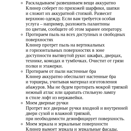
Раскладываем/ развешиваем вещи аккуратно
Клинер соберет по прихожей шарфики, шапки
и сложит их аккуратной стопкой. Развесит
верхнюю одежду. Если вам требуется особая
услуга – например, разложить палантины
по цветам, сообщите об этом заранее оператору.
Протираем пыль на всех доступных и свободных
поверхностях
Клинер протрет пыль на вертикальных
и горизонтальных поверхностях в зоне
доступности вытянутой руки: шкафах, дверцах,
технике, комодах и тумбочках. Очистит от грязи
полки и этажерки.
Протираем от пыли настенные бра
Клинер аккуратно обеспылит настенные бра
и торшеры, учитывая материал изготовления
абажуров. Мы не будем протирать мокрой тряпкой
нежный атлас или царапать стильную лампу
в стиле лофт из нержавейки.
Моем дверные ручки
Протрет все дверные ручки входной и внутренней
двери сухой и влажной тряпкой,
при необходимости дезинфицирует поверхность.
Моем зеркала и зеркальные поверхности
Клинер вымоет зеркала и зеркальные фасады.