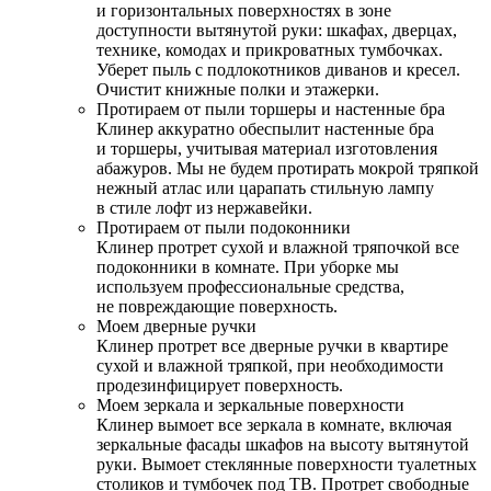
и горизонтальных поверхностях в зоне
доступности вытянутой руки: шкафах, дверцах,
технике, комодах и прикроватных тумбочках.
Уберет пыль с подлокотников диванов и кресел.
Очистит книжные полки и этажерки.
Протираем от пыли торшеры и настенные бра
Клинер аккуратно обеспылит настенные бра
и торшеры, учитывая материал изготовления
абажуров. Мы не будем протирать мокрой тряпкой
нежный атлас или царапать стильную лампу
в стиле лофт из нержавейки.
Протираем от пыли подоконники
Клинер протрет сухой и влажной тряпочкой все
подоконники в комнате. При уборке мы
используем профессиональные средства,
не повреждающие поверхность.
Моем дверные ручки
Клинер протрет все дверные ручки в квартире
сухой и влажной тряпкой, при необходимости
продезинфицирует поверхность.
Моем зеркала и зеркальные поверхности
Клинер вымоет все зеркала в комнате, включая
зеркальные фасады шкафов на высоту вытянутой
руки. Вымоет стеклянные поверхности туалетных
столиков и тумбочек под ТВ. Протрет свободные