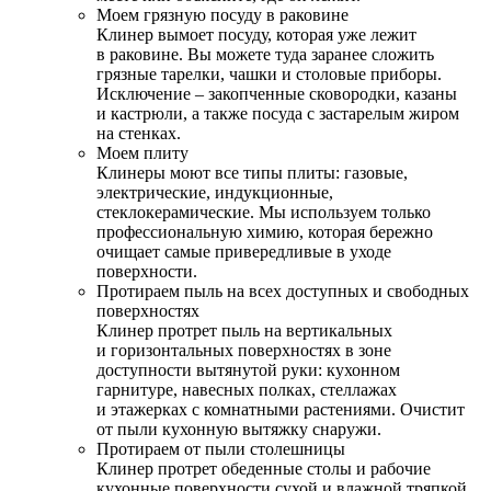
Моем грязную посуду в раковине
Клинер вымоет посуду, которая уже лежит
в раковине. Вы можете туда заранее сложить
грязные тарелки, чашки и столовые приборы.
Исключение – закопченные сковородки, казаны
и кастрюли, а также посуда с застарелым жиром
на стенках.
Моем плиту
Клинеры моют все типы плиты: газовые,
электрические, индукционные,
стеклокерамические. Мы используем только
профессиональную химию, которая бережно
очищает самые привередливые в уходе
поверхности.
Протираем пыль на всех доступных и свободных
поверхностях
Клинер протрет пыль на вертикальных
и горизонтальных поверхностях в зоне
доступности вытянутой руки: кухонном
гарнитуре, навесных полках, стеллажах
и этажерках с комнатными растениями. Очистит
от пыли кухонную вытяжку снаружи.
Протираем от пыли столешницы
Клинер протрет обеденные столы и рабочие
кухонные поверхности сухой и влажной тряпкой.