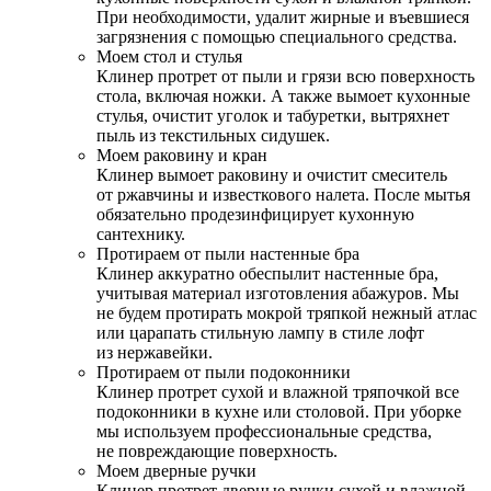
При необходимости, удалит жирные и въевшиеся
загрязнения с помощью специального средства.
Моем стол и стулья
Клинер протрет от пыли и грязи всю поверхность
стола, включая ножки. А также вымоет кухонные
стулья, очистит уголок и табуретки, вытряхнет
пыль из текстильных сидушек.
Моем раковину и кран
Клинер вымоет раковину и очистит смеситель
от ржавчины и известкового налета. После мытья
обязательно продезинфицирует кухонную
сантехнику.
Протираем от пыли настенные бра
Клинер аккуратно обеспылит настенные бра,
учитывая материал изготовления абажуров. Мы
не будем протирать мокрой тряпкой нежный атлас
или царапать стильную лампу в стиле лофт
из нержавейки.
Протираем от пыли подоконники
Клинер протрет сухой и влажной тряпочкой все
подоконники в кухне или столовой. При уборке
мы используем профессиональные средства,
не повреждающие поверхность.
Моем дверные ручки
Клинер протрет дверные ручки сухой и влажной