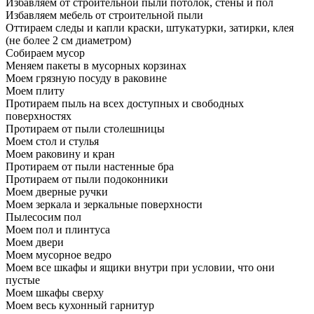
Избавляем от строительной пыли потолок, стены и пол
Избавляем мебель от строительной пыли
Оттираем следы и капли краски, штукатурки, затирки, клея
(не более 2 см диаметром)
Собираем мусор
Меняем пакеты в мусорных корзинах
Моем грязную посуду в раковине
Моем плиту
Протираем пыль на всех доступных и свободных
поверхностях
Протираем от пыли столешницы
Моем стол и стулья
Моем раковину и кран
Протираем от пыли настенные бра
Протираем от пыли подоконники
Моем дверные ручки
Моем зеркала и зеркальные поверхности
Пылесосим пол
Моем пол и плинтуса
Моем двери
Моем мусорное ведро
Моем все шкафы и ящики внутри при условии, что они
пустые
Моем шкафы сверху
Моем весь кухонный гарнитур