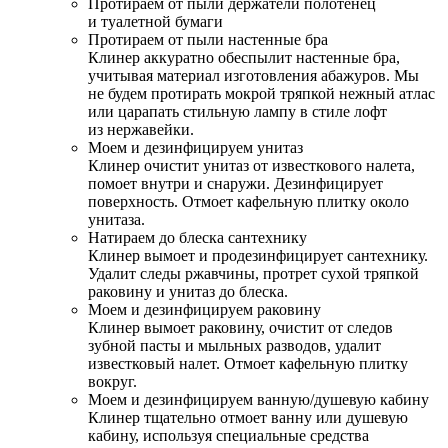
Протираем от пыли держатели полотенец
и туалетной бумаги
Протираем от пыли настенные бра
Клинер аккуратно обеспылит настенные бра,
учитывая материал изготовления абажуров. Мы
не будем протирать мокрой тряпкой нежный атлас
или царапать стильную лампу в стиле лофт
из нержавейки.
Моем и дезинфицируем унитаз
Клинер очистит унитаз от известкового налета,
помоет внутри и снаружи. Дезинфицирует
поверхность. Отмоет кафельную плитку около
унитаза.
Натираем до блеска сантехнику
Клинер вымоет и продезинфицирует сантехнику.
Удалит следы ржавчины, протрет сухой тряпкой
раковину и унитаз до блеска.
Моем и дезинфицируем раковину
Клинер вымоет раковину, очистит от следов
зубной пасты и мыльных разводов, удалит
известковый налет. Отмоет кафельную плитку
вокруг.
Моем и дезинфицируем ванную/душевую кабину
Клинер тщательно отмоет ванну или душевую
кабину, используя специальные средства