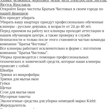
Химки
Челябинск
Череповец
Чехов
Чита
Электросталь
Энгельс
Якутск
Ярославль
Откройте Бюро чистоты Братьев Чистовых в своем городе по
нашей франшизе
Кто приедет убирать
Убирать вашу квартиру приедут профессионально обученные
клинеры - русские девушки, в возрасте от 24 до 40 лет.
Перед приемом на работу все клинеры проходят аттестацию в
нашем обучающем центре, а также проверку в службе
безопасности и только после этого становятся частью команды
компании "Братья Чистовы".
Все клинеры работают исключительно в форме с логотипом
компании "Братья Чистовы".
Уборка производится с помощью профессиональных
технических и химический средств, которые наши клинеры
привозят с собой:
Швабра
Тряпки из микрофибры
Тряпки для мытья окон
Губки
Щетки
Сгон для мытья окон
Мусорные пакеты
Экологичные средства для уборки немецкой марки Kiehl:
Жироудалитель