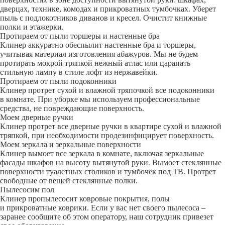
дверцах, технике, комодах и прикроватных тумбочках. Уберет
пыль с подлокотников диванов и кресел. Очистит книжные
полки и этажерки.
Протираем от пыли торшеры и настенные бра
Клинер аккуратно обеспылит настенные бра и торшеры,
учитывая материал изготовления абажуров. Мы не будем
протирать мокрой тряпкой нежный атлас или царапать
стильную лампу в стиле лофт из нержавейки.
Протираем от пыли подоконники
Клинер протрет сухой и влажной тряпочкой все подоконники
в комнате. При уборке мы используем профессиональные
средства, не повреждающие поверхность.
Моем дверные ручки
Клинер протрет все дверные ручки в квартире сухой и влажной
тряпкой, при необходимости продезинфицирует поверхность.
Моем зеркала и зеркальные поверхности
Клинер вымоет все зеркала в комнате, включая зеркальные
фасады шкафов на высоту вытянутой руки. Вымоет стеклянные
поверхности туалетных столиков и тумбочек под ТВ. Протрет
свободные от вещей стеклянные полки.
Пылесосим пол
Клинер пропылесосит ковровые покрытия, полы
и прикроватные коврики. Если у вас нет своего пылесоса –
заранее сообщите об этом оператору, наш сотрудник привезет