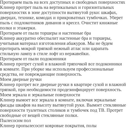
Протираем пыль на всех доступных и свободных поверхностях
Клинер протрет пыль на вертикальных и горизонтальных
поверхностях в зоне доступности вытянутой руки: шкафах,
дверцах, технике, комодах и прикроватных тумбочках. Уберет
пыль с подлокотников диванов и кресел. Очистит книжные
полки и этажерки.
Протираем от пыли торшеры и настенные бра
Клинер аккуратно обеспылит настенные бра и торшеры,
учитывая материал изготовления абажуров. Мы не будем
протирать мокрой тряпкой нежный атлас или царапать
стильную лампу в стиле лофт из нержавейки.
Протираем от пыли подоконники
Клинер протрет сухой и влажной тряпочкой все подоконники
в комнате. При уборке мы используем профессиональные
средства, не повреждающие поверхность.
Моем дверные ручки
Клинер протрет все дверные ручки в квартире сухой и влажной
тряпкой, при необходимости продезинфицирует поверхность.
Моем зеркала и зеркальные поверхности
Клинер вымоет все зеркала в комнате, включая зеркальные
фасады шкафов на высоту вытянутой руки. Вымоет стеклянные
поверхности туалетных столиков и тумбочек под ТВ. Протрет
свободные от вещей стеклянные полки.
Пылесосим пол
Клинер пропылесосит ковровые покрытия, полы