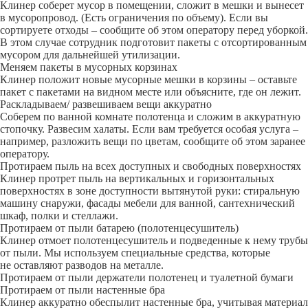
Клинер соберет мусор в помещении, сложит в мешки и вынесет
в мусоропровод. (Есть ограничения по объему). Если вы
сортируете отходы – сообщите об этом оператору перед уборкой.
В этом случае сотрудник подготовит пакеты с отсортированным
мусором для дальнейшей утилизации.
Меняем пакеты в мусорных корзинах
Клинер положит новые мусорные мешки в корзины – оставьте
пакет с пакетами на видном месте или объясните, где он лежит.
Раскладываем/ развешиваем вещи аккуратно
Соберем по ванной комнате полотенца и сложим в аккуратную
стопочку. Развесим халаты. Если вам требуется особая услуга –
например, разложить вещи по цветам, сообщите об этом заранее
оператору.
Протираем пыль на всех доступных и свободных поверхностях
Клинер протрет пыль на вертикальных и горизонтальных
поверхностях в зоне доступности вытянутой руки: стиральную
машину снаружи, фасады мебели для ванной, сантехнический
шкаф, полки и стеллажи.
Протираем от пыли батарею (полотенцесушитель)
Клинер отмоет полотенцесушитель и подведенные к нему трубы
от пыли. Мы используем специальные средства, которые
не оставляют разводов на металле.
Протираем от пыли держатели полотенец и туалетной бумаги
Протираем от пыли настенные бра
Клинер аккуратно обеспылит настенные бра, учитывая материал