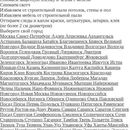
Снимаем скотч
Избавляем от строительной пыли потолок, стены и пол
Избавляем мебель от строительной пыли
Оттираем следы и капли краски, штукатурки, затирки, клея
(не более 2 см диаметром)
Выберите свой город
Москва
Санкт-Петербург
Адлер
Апрелевка
Архангельск
Астрахань
Балашиха
Батайск
Благовещенск
Брянск
Великий
Новгород
Видное
Владивосток
Владимир
Волгоград
Вологда
Воронеж
Геленджик
Грозный
Дзержинск
Дмитров
Долгопрудный
Домодедово
Екатеринбург
Жуковский
Зеленогорск
Зеленоград
Иваново
Ивантеевка
Иркутск
Истра
Йошкар-Ола
Казань
Калининград
Калуга
Каспийск
Кашира
Киров
Клин
Королёв
Кострома
Красногорск
Краснодар
Красноярск
Курган
Липецк
Лобня
Люберцы
Магадан
Магнитогорск
Махачкала
Мурманск
Мытищи
Набережные
Челны
Нальчик
Наро-Фоминск
Нижневартовск
Нижний
Новгород
Новая Москва
Новокузнецк
Новороссийск
Новосибирск
Ногинск
Обнинск
Одинцово
Омск
Павловский
Посад
Пенза
Пермь
Подольск
Пушкино
Пятигорск
Раменское
Реутов
Ростов-на-Дону
Рязань
Самара
Саранск
Саратов
Сергиев
Посад
Серпухов
Симферополь
Смоленск
Солнечногорск
Сочи
Ставрополь
Ступино
Таганрог
Тамбов
Тверь
Тольятти
Томск
Троицк
Тула
Тюмень
Улан-Удэ
Ульяновск
Уфа
Ханты-Мансийск