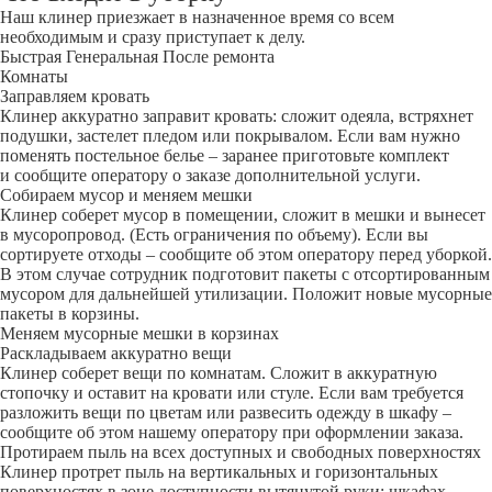
Наш клинер приезжает в назначенное время со всем
необходимым и сразу приступает к делу.
Быстрая
Генеральная
После ремонта
Комнаты
Заправляем кровать
Клинер аккуратно заправит кровать: сложит одеяла, встряхнет
подушки, застелет пледом или покрывалом. Если вам нужно
поменять постельное белье – заранее приготовьте комплект
и сообщите оператору о заказе дополнительной услуги.
Собираем мусор и меняем мешки
Клинер соберет мусор в помещении, сложит в мешки и вынесет
в мусоропровод. (Есть ограничения по объему). Если вы
сортируете отходы – сообщите об этом оператору перед уборкой.
В этом случае сотрудник подготовит пакеты с отсортированным
мусором для дальнейшей утилизации. Положит новые мусорные
пакеты в корзины.
Меняем мусорные мешки в корзинах
Раскладываем аккуратно вещи
Клинер соберет вещи по комнатам. Сложит в аккуратную
стопочку и оставит на кровати или стуле. Если вам требуется
разложить вещи по цветам или развесить одежду в шкафу –
сообщите об этом нашему оператору при оформлении заказа.
Протираем пыль на всех доступных и свободных поверхностях
Клинер протрет пыль на вертикальных и горизонтальных
поверхностях в зоне доступности вытянутой руки: шкафах,