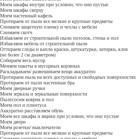
Моем шкафы внутри при условии, что они пустые
Моем шкафы сверху
Моем настенный кафель
Протираем от пыли все мелкие и крупные предметы
Снимаем защитную пленку и чехлы с мебели
Снимаем скотч
Избавляем от строительной пыли потолок, стены и пол
Избавляем мебель от строительной пыли
Оттираем следы и капли краски, штукатурки, затирки, клея
(не более 2 см диаметром)
Собираем весь мусор
Меняем пакеты в мусорных корзинах
Раскладываем/ развешиваем вещи аккуратно
Протираем пыль на всех доступных и свободных поверхностях
Протираем от пыли настенные бра
Моем дверные ручки
Моем зеркала и зеркальные поверхности
Пылесосим коврик и пол
Моем пол и плинтуса
Аккуратно расставляем обувь
Моем все шкафы и ящики при условии, что они пустые
Моем двери
Моем розетки/ выключатели
Протираем от пыли все мелкие и крупные предметы
Снимаем защитную пленку и чехлы с мебели