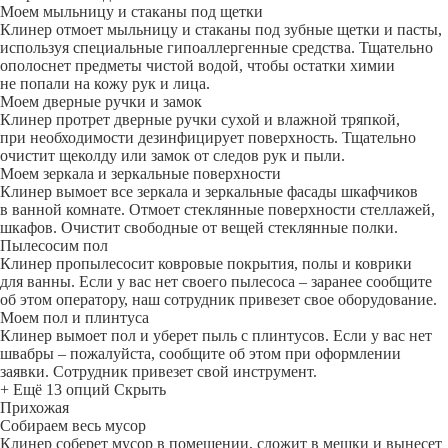
Моем мыльницу и стаканы под щетки
Клинер отмоет мыльницу и стаканы под зубные щетки и пасты,
используя специальные гипоаллергенные средства. Тщательно
ополоснет предметы чистой водой, чтобы остатки химии
не попали на кожу рук и лица.
Моем дверные ручки и замок
Клинер протрет дверные ручки сухой и влажной тряпкой,
при необходимости дезинфицирует поверхность. Тщательно
очистит щеколду или замок от следов рук и пыли.
Моем зеркала и зеркальные поверхности
Клинер вымоет все зеркала и зеркальные фасады шкафчиков
в ванной комнате. Отмоет стеклянные поверхности стеллажей,
шкафов. Очистит свободные от вещей стеклянные полки.
Пылесосим пол
Клинер пропылесосит ковровые покрытия, полы и коврики
для ванны. Если у вас нет своего пылесоса – заранее сообщите
об этом оператору, наш сотрудник привезет свое оборудование.
Моем пол и плинтуса
Клинер вымоет пол и уберет пыль с плинтусов. Если у вас нет
швабры – пожалуйста, сообщите об этом при оформлении
заявки. Сотрудник привезет свой инструмент.
+ Ещё 13 опций
Скрыть
Прихожая
Собираем весь мусор
Клинер соберет мусор в помещении, сложит в мешки и вынесет