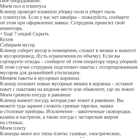
свое оборудование.
Моем пол и плинтуса
Клинер проведет влажную уборку пола и уберет пыль
с плинтусов. Если у вас нет швабры – пожалуйста, сообщите
об этом при оформлении заявки. Сотрудник привезет свой
инвентарь.
+ Ещё 7 опций
Скрыть
Кухня
Собираем мусор
Клинер соберет мусор в помещении, сложит в мешки и вынесет
в мусоропровод. (Есть ограничения по объему). Если вы
сортируете отходы – сообщите об этом оператору перед уборкой.
В этом случае сотрудник подготовит пакеты с отсортированным
мусором для дальнейшей утилизации.
Меняем пакеты в мусорных корзинах
Клинер положит новые мусорные мешки в корзины – оставьте
пакет с пакетами на видном месте или объясните, где он лежит.
Моем грязную посуду в раковине
Клинер вымоет посуду, которая уже лежит в раковине. Вы
можете туда заранее сложить грязные тарелки, чашки
и столовые приборы. Исключение – закопченные сковородки,
казаны и кастрюли, а также посуда с застарелым жиром
на стенках.
Моем плиту
Клинеры моют все типы плиты: газовые, электрические,