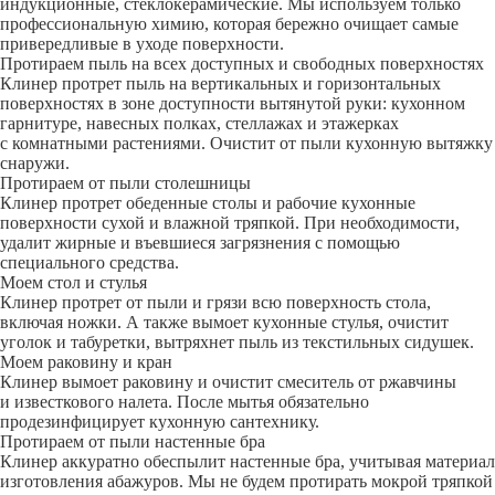
индукционные, стеклокерамические. Мы используем только
профессиональную химию, которая бережно очищает самые
привередливые в уходе поверхности.
Протираем пыль на всех доступных и свободных поверхностях
Клинер протрет пыль на вертикальных и горизонтальных
поверхностях в зоне доступности вытянутой руки: кухонном
гарнитуре, навесных полках, стеллажах и этажерках
с комнатными растениями. Очистит от пыли кухонную вытяжку
снаружи.
Протираем от пыли столешницы
Клинер протрет обеденные столы и рабочие кухонные
поверхности сухой и влажной тряпкой. При необходимости,
удалит жирные и въевшиеся загрязнения с помощью
специального средства.
Моем стол и стулья
Клинер протрет от пыли и грязи всю поверхность стола,
включая ножки. А также вымоет кухонные стулья, очистит
уголок и табуретки, вытряхнет пыль из текстильных сидушек.
Моем раковину и кран
Клинер вымоет раковину и очистит смеситель от ржавчины
и известкового налета. После мытья обязательно
продезинфицирует кухонную сантехнику.
Протираем от пыли настенные бра
Клинер аккуратно обеспылит настенные бра, учитывая материал
изготовления абажуров. Мы не будем протирать мокрой тряпкой