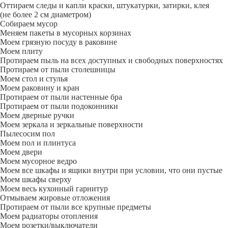
Оттираем следы и капли краски, штукатурки, затирки, клея
(не более 2 см диаметром)
Собираем мусор
Меняем пакеты в мусорных корзинах
Моем грязную посуду в раковине
Моем плиту
Протираем пыль на всех доступных и свободных поверхностях
Протираем от пыли столешницы
Моем стол и стулья
Моем раковину и кран
Протираем от пыли настенные бра
Протираем от пыли подоконники
Моем дверные ручки
Моем зеркала и зеркальные поверхности
Пылесосим пол
Моем пол и плинтуса
Моем двери
Моем мусорное ведро
Моем все шкафы и ящики внутри при условии, что они пустые
Моем шкафы сверху
Моем весь кухонный гарнитур
Отмываем жировые отложения
Протираем от пыли все крупные предметы
Моем радиаторы отопления
Моем розетки/выключатели