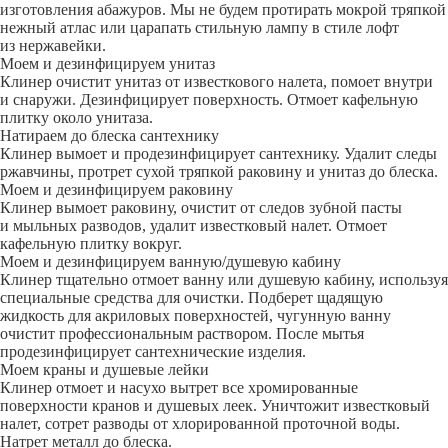
изготовления абажуров. Мы не будем протирать мокрой тряпкой
нежный атлас или царапать стильную лампу в стиле лофт
из нержавейки.
Моем и дезинфицируем унитаз
Клинер очистит унитаз от известкового налета, помоет внутри
и снаружи. Дезинфицирует поверхность. Отмоет кафельную
плитку около унитаза.
Натираем до блеска сантехнику
Клинер вымоет и продезинфицирует сантехнику. Удалит следы
ржавчины, протрет сухой тряпкой раковину и унитаз до блеска.
Моем и дезинфицируем раковину
Клинер вымоет раковину, очистит от следов зубной пасты
и мыльных разводов, удалит известковый налет. Отмоет
кафельную плитку вокруг.
Моем и дезинфицируем ванную/душевую кабину
Клинер тщательно отмоет ванну или душевую кабину, используя
специальные средства для очистки. Подберет щадящую
жидкость для акриловых поверхностей, чугунную ванну
очистит профессиональным раствором. После мытья
продезинфицирует сантехнические изделия.
Моем краны и душевые лейки
Клинер отмоет и насухо вытрет все хромированные
поверхности кранов и душевых леек. Уничтожит известковый
налет, сотрет разводы от хлорированной проточной воды.
Натрет металл до блеска.