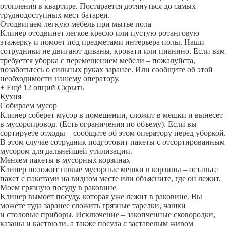
отопления в квартире. Постарается дотянуться до самых
труднодоступных мест батареи.
Отодвигаем легкую мебель при мытье пола
Клинер отодвинет легкое кресло или пустую ротанговую
этажерку и помоет под предметами интерьера полы. Наши
сотрудники не двигают диваны, кровати или пианино. Если вам
требуется уборка с перемещением мебели – пожалуйста,
позаботьтесь о сильных руках заранее. Или сообщите об этой
необходимости нашему оператору.
+ Ещё 12 опций
Скрыть
Кухня
Собираем мусор
Клинер соберет мусор в помещении, сложит в мешки и вынесет
в мусоропровод. (Есть ограничения по объему). Если вы
сортируете отходы – сообщите об этом оператору перед уборкой.
В этом случае сотрудник подготовит пакеты с отсортированным
мусором для дальнейшей утилизации.
Меняем пакеты в мусорных корзинах
Клинер положит новые мусорные мешки в корзины – оставьте
пакет с пакетами на видном месте или объясните, где он лежит.
Моем грязную посуду в раковине
Клинер вымоет посуду, которая уже лежит в раковине. Вы
можете туда заранее сложить грязные тарелки, чашки
и столовые приборы. Исключение – закопченные сковородки,
казаны и кастрюли, а также посуда с застарелым жиром