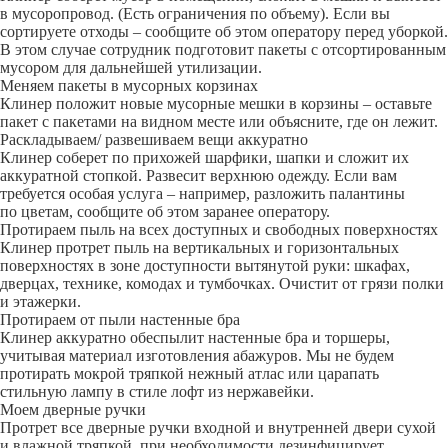
в мусоропровод. (Есть ограничения по объему). Если вы
сортируете отходы – сообщите об этом оператору перед уборкой.
В этом случае сотрудник подготовит пакеты с отсортированным
мусором для дальнейшей утилизации.
Меняем пакеты в мусорных корзинах
Клинер положит новые мусорные мешки в корзины – оставьте
пакет с пакетами на видном месте или объясните, где он лежит.
Раскладываем/ развешиваем вещи аккуратно
Клинер соберет по прихожей шарфики, шапки и сложит их
аккуратной стопкой. Развесит верхнюю одежду. Если вам
требуется особая услуга – например, разложить палантины
по цветам, сообщите об этом заранее оператору.
Протираем пыль на всех доступных и свободных поверхностях
Клинер протрет пыль на вертикальных и горизонтальных
поверхностях в зоне доступности вытянутой руки: шкафах,
дверцах, технике, комодах и тумбочках. Очистит от грязи полки
и этажерки.
Протираем от пыли настенные бра
Клинер аккуратно обеспылит настенные бра и торшеры,
учитывая материал изготовления абажуров. Мы не будем
протирать мокрой тряпкой нежный атлас или царапать
стильную лампу в стиле лофт из нержавейки.
Моем дверные ручки
Протрет все дверные ручки входной и внутренней двери сухой
и влажной тряпкой, при необходимости дезинфицирует