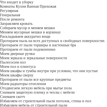
Что входит в уборку
Регу­лярная
Гене­ральная
После ремонта
Заправляем кровать
Собираем мусор и меняем мешки
Меняем мусорные мешки в корзинах
Раскладываем аккуратно вещи
Протираем пыль на всех доступных и свободных поверхностях
Протираем от пыли торшеры и настенные бра
Протираем от пыли подоконники
Моем дверные ручки
Моем зеркала и зеркальные поверхности
Пылесосим пол
Моем пол и плинтуса
Моем шкафы и тумбы внутри при условии, что они пустые
Моем шкафы сверху
Протираем от пыли все крупные предметы
Моем радиаторы отопления
Отодвигаем легкую мебель при мытье пола
Снимаем защитную пленку и чехлы с мебели
Снимаем скотч
Избавляем от строительной пыли потолок, стены и пол
Избавляем мебель от строительной пыли