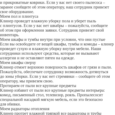
и прикроватные коврики. Если у вас нет своего пылесоса –
заранее сообщите об этом оператору, наш сотрудник привезет
свое оборудование.
Моем пол и плинтуса
Клинер проведет влажную уборку пола и уберет пыль
с плинтусов. Если у вас нет швабры – пожалуйста, сообщите
об этом при оформлении заявки. Сотрудник привезет свой
инвентарь.
Моем шкафы и тумбы внутри при условии, что они пустые
Если вы освободите от вещей шкафы, тумбы и комоды – клинер
проведет сухую и влажную уборку внутри мебели. Наши
сотрудники используют средства, которые не вызывают
аллергии и не оставляют пятен на одежде.
Моем шкафы сверху
Клинер отмоет верхнюю поверхность шкафов от грязи и пыли.
Пожалуйста, обеспечьте сотруднику возможность дотянуться
до зоны уборки. Если у вас нет стремянки – сообщите об этом
оператору, мы привезем свою.
Протираем от пыли все крупные предметы
Клинер избавит от пыли все крупные предметы интерьера:
комод, письменный стол, телевизор, рояль. Пропылесосит
специальной насадкой мягкую мебель, если это безопасно
для обивки.
Моем радиаторы отопления
Клинер протрет влажной тряпкой все радиаторы и трубы