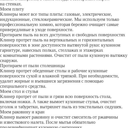
на стенках.
Моем плиту
Клинеры моют все типы плиты: газовые, электрические,
индукционные, стеклокерамические. Мы используем только
профессиональную химию, которая бережно очищает самые
привередливые в уходе поверхности.
Протираем пыль на всех доступных и свободных поверхностях
Клинер протрет пыль на вертикальных и горизонтальных
поверхностях в зоне доступности вытянутой руки: кухонном
гарнитуре, навесных полках, стеллажах и этажерках
с комнатными растениями. Очистит от пыли кухонную вытяжку
снаружи.
Протираем от пыли столешницы
Клинер протрет обеденные столы и рабочие кухонные
поверхности сухой и влажной тряпкой. При необходимости,
удалит жирные и въевшиеся загрязнения с помощью
специального средства.
Моем стол и стулья
Клинер протрет от пыли и грязи всю поверхность стола,
включая ножки. А также вымоет кухонные стулья, очистит
уголок и табуретки, вытряхнет пыль из текстильных сидушек.
Моем раковину и кран
Клинер вымоет раковину и очистит смеситель от ржавчины
и известкового налета. После мытья обязательно
продезинфицирует кухонную сантехнику.