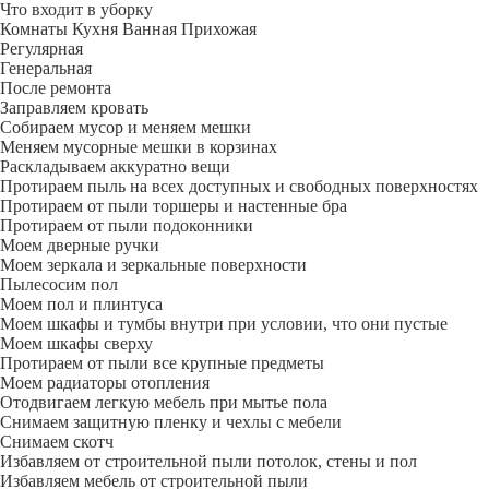
Что входит в уборку
Регу­лярная
Гене­ральная
После ремонта
Заправляем кровать
Собираем мусор и меняем мешки
Меняем мусорные мешки в корзинах
Раскладываем аккуратно вещи
Протираем пыль на всех доступных и свободных поверхностях
Протираем от пыли торшеры и настенные бра
Протираем от пыли подоконники
Моем дверные ручки
Моем зеркала и зеркальные поверхности
Пылесосим пол
Моем пол и плинтуса
Моем шкафы и тумбы внутри при условии, что они пустые
Моем шкафы сверху
Протираем от пыли все крупные предметы
Моем радиаторы отопления
Отодвигаем легкую мебель при мытье пола
Снимаем защитную пленку и чехлы с мебели
Снимаем скотч
Избавляем от строительной пыли потолок, стены и пол
Избавляем мебель от строительной пыли