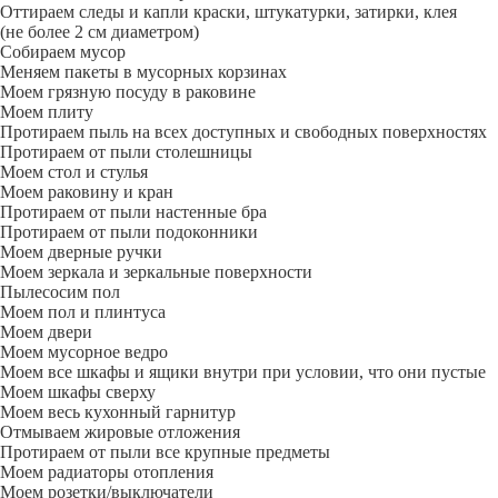
Оттираем следы и капли краски, штукатурки, затирки, клея
(не более 2 см диаметром)
Собираем мусор
Меняем пакеты в мусорных корзинах
Моем грязную посуду в раковине
Моем плиту
Протираем пыль на всех доступных и свободных поверхностях
Протираем от пыли столешницы
Моем стол и стулья
Моем раковину и кран
Протираем от пыли настенные бра
Протираем от пыли подоконники
Моем дверные ручки
Моем зеркала и зеркальные поверхности
Пылесосим пол
Моем пол и плинтуса
Моем двери
Моем мусорное ведро
Моем все шкафы и ящики внутри при условии, что они пустые
Моем шкафы сверху
Моем весь кухонный гарнитур
Отмываем жировые отложения
Протираем от пыли все крупные предметы
Моем радиаторы отопления
Моем розетки/выключатели