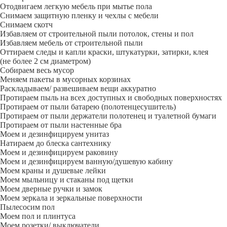
Отодвигаем легкую мебель при мытье пола
Снимаем защитную пленку и чехлы с мебели
Снимаем скотч
Избавляем от строительной пыли потолок, стены и пол
Избавляем мебель от строительной пыли
Оттираем следы и капли краски, штукатурки, затирки, клея
(не более 2 см диаметром)
Собираем весь мусор
Меняем пакеты в мусорных корзинах
Раскладываем/ развешиваем вещи аккуратно
Протираем пыль на всех доступных и свободных поверхностях
Протираем от пыли батарею (полотенцесушитель)
Протираем от пыли держатели полотенец и туалетной бумаги
Протираем от пыли настенные бра
Моем и дезинфицируем унитаз
Натираем до блеска сантехнику
Моем и дезинфицируем раковину
Моем и дезинфицируем ванную/душевую кабину
Моем краны и душевые лейки
Моем мыльницу и стаканы под щетки
Моем дверные ручки и замок
Моем зеркала и зеркальные поверхности
Пылесосим пол
Моем пол и плинтуса
Моем розетки/ выключатели