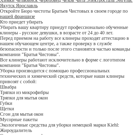
Химки
Челябинск
Череповец
Чехов
Чита
Электросталь
Энгельс
Якутск
Ярославль
Откройте Бюро чистоты Братьев Чистовых в своем городе по
нашей франшизе
Кто приедет убирать
Убирать вашу квартиру приедут профессионально обученные
клинеры - русские девушки, в возрасте от 24 до 40 лет.
Перед приемом на работу все клинеры проходят аттестацию в
нашем обучающем центре, а также проверку в службе
безопасности и только после этого становятся частью команды
компании "Братья Чистовы".
Все клинеры работают исключительно в форме с логотипом
компании "Братья Чистовы".
Уборка производится с помощью профессиональных
технических и химический средств, которые наши клинеры
привозят с собой:
Швабра
Тряпки из микрофибры
Тряпки для мытья окон
Губки
Щетки
Сгон для мытья окон
Мусорные пакеты
Экологичные средства для уборки немецкой марки Kiehl:
Жироудалитель