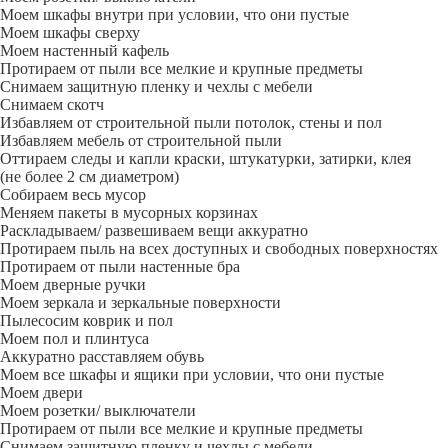
Моем шкафы внутри при условии, что они пустые
Моем шкафы сверху
Моем настенный кафель
Протираем от пыли все мелкие и крупные предметы
Снимаем защитную пленку и чехлы с мебели
Снимаем скотч
Избавляем от строительной пыли потолок, стены и пол
Избавляем мебель от строительной пыли
Оттираем следы и капли краски, штукатурки, затирки, клея
(не более 2 см диаметром)
Собираем весь мусор
Меняем пакеты в мусорных корзинах
Раскладываем/ развешиваем вещи аккуратно
Протираем пыль на всех доступных и свободных поверхностях
Протираем от пыли настенные бра
Моем дверные ручки
Моем зеркала и зеркальные поверхности
Пылесосим коврик и пол
Моем пол и плинтуса
Аккуратно расставляем обувь
Моем все шкафы и ящики при условии, что они пустые
Моем двери
Моем розетки/ выключатели
Протираем от пыли все мелкие и крупные предметы
Снимаем защитную пленку и чехлы с мебели