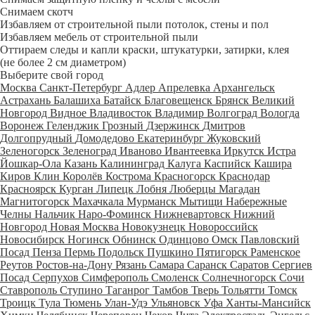
Снимаем скотч
Избавляем от строительной пыли потолок, стены и пол
Избавляем мебель от строительной пыли
Оттираем следы и капли краски, штукатурки, затирки, клея
(не более 2 см диаметром)
Выберите свой город
Москва
Санкт-Петербург
Адлер
Апрелевка
Архангельск
Астрахань
Балашиха
Батайск
Благовещенск
Брянск
Великий
Новгород
Видное
Владивосток
Владимир
Волгоград
Вологда
Воронеж
Геленджик
Грозный
Дзержинск
Дмитров
Долгопрудный
Домодедово
Екатеринбург
Жуковский
Зеленогорск
Зеленоград
Иваново
Ивантеевка
Иркутск
Истра
Йошкар-Ола
Казань
Калининград
Калуга
Каспийск
Кашира
Киров
Клин
Королёв
Кострома
Красногорск
Краснодар
Красноярск
Курган
Липецк
Лобня
Люберцы
Магадан
Магнитогорск
Махачкала
Мурманск
Мытищи
Набережные
Челны
Нальчик
Наро-Фоминск
Нижневартовск
Нижний
Новгород
Новая Москва
Новокузнецк
Новороссийск
Новосибирск
Ногинск
Обнинск
Одинцово
Омск
Павловский
Посад
Пенза
Пермь
Подольск
Пушкино
Пятигорск
Раменское
Реутов
Ростов-на-Дону
Рязань
Самара
Саранск
Саратов
Сергиев
Посад
Серпухов
Симферополь
Смоленск
Солнечногорск
Сочи
Ставрополь
Ступино
Таганрог
Тамбов
Тверь
Тольятти
Томск
Троицк
Тула
Тюмень
Улан-Удэ
Ульяновск
Уфа
Ханты-Мансийск