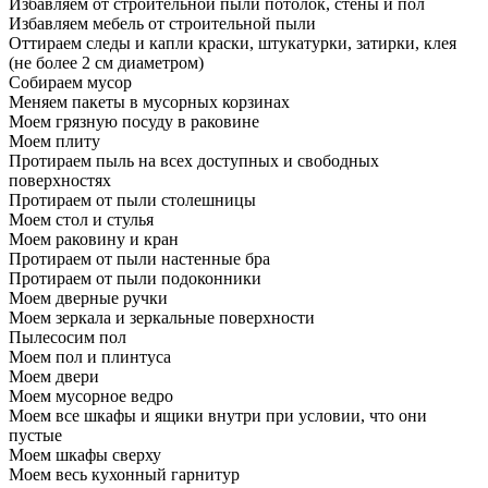
Избавляем от строительной пыли потолок, стены и пол
Избавляем мебель от строительной пыли
Оттираем следы и капли краски, штукатурки, затирки, клея
(не более 2 см диаметром)
Собираем мусор
Меняем пакеты в мусорных корзинах
Моем грязную посуду в раковине
Моем плиту
Протираем пыль на всех доступных и свободных
поверхностях
Протираем от пыли столешницы
Моем стол и стулья
Моем раковину и кран
Протираем от пыли настенные бра
Протираем от пыли подоконники
Моем дверные ручки
Моем зеркала и зеркальные поверхности
Пылесосим пол
Моем пол и плинтуса
Моем двери
Моем мусорное ведро
Моем все шкафы и ящики внутри при условии, что они
пустые
Моем шкафы сверху
Моем весь кухонный гарнитур