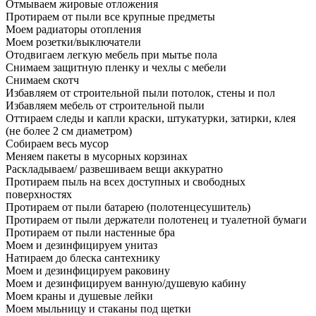
Отмываем жировые отложения
Протираем от пыли все крупные предметы
Моем радиаторы отопления
Моем розетки/выключатели
Отодвигаем легкую мебель при мытье пола
Снимаем защитную пленку и чехлы с мебели
Снимаем скотч
Избавляем от строительной пыли потолок, стены и пол
Избавляем мебель от строительной пыли
Оттираем следы и капли краски, штукатурки, затирки, клея
(не более 2 см диаметром)
Собираем весь мусор
Меняем пакеты в мусорных корзинах
Раскладываем/ развешиваем вещи аккуратно
Протираем пыль на всех доступных и свободных
поверхностях
Протираем от пыли батарею (полотенцесушитель)
Протираем от пыли держатели полотенец и туалетной бумаги
Протираем от пыли настенные бра
Моем и дезинфицируем унитаз
Натираем до блеска сантехнику
Моем и дезинфицируем раковину
Моем и дезинфицируем ванную/душевую кабину
Моем краны и душевые лейки
Моем мыльницу и стаканы под щетки