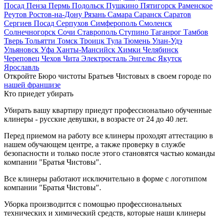
Посад
Пенза
Пермь
Подольск
Пушкино
Пятигорск
Раменское
Реутов
Ростов-на-Дону
Рязань
Самара
Саранск
Саратов
Сергиев Посад
Серпухов
Симферополь
Смоленск
Солнечногорск
Сочи
Ставрополь
Ступино
Таганрог
Тамбов
Тверь
Тольятти
Томск
Троицк
Тула
Тюмень
Улан-Удэ
Ульяновск
Уфа
Ханты-Мансийск
Химки
Челябинск
Череповец
Чехов
Чита
Электросталь
Энгельс
Якутск
Ярославль
Откройте Бюро чистоты Братьев Чистовых в своем городе по
нашей франшизе
Кто приедет убирать
Убирать вашу квартиру приедут профессионально обученные
клинеры - русские девушки, в возрасте от 24 до 40 лет.
Перед приемом на работу все клинеры проходят аттестацию в
нашем обучающем центре, а также проверку в службе
безопасности и только после этого становятся частью команды
компании "Братья Чистовы".
Все клинеры работают исключительно в форме с логотипом
компании "Братья Чистовы".
Уборка производится с помощью профессиональных
технических и химический средств, которые наши клинеры