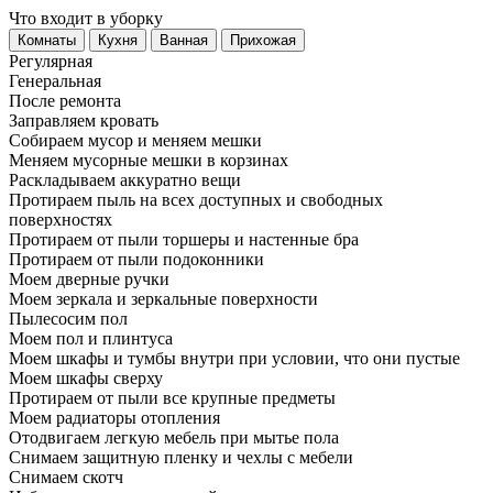
Что входит в уборку
Регу­лярная
Гене­ральная
После ремонта
Заправляем кровать
Собираем мусор и меняем мешки
Меняем мусорные мешки в корзинах
Раскладываем аккуратно вещи
Протираем пыль на всех доступных и свободных
поверхностях
Протираем от пыли торшеры и настенные бра
Протираем от пыли подоконники
Моем дверные ручки
Моем зеркала и зеркальные поверхности
Пылесосим пол
Моем пол и плинтуса
Моем шкафы и тумбы внутри при условии, что они пустые
Моем шкафы сверху
Протираем от пыли все крупные предметы
Моем радиаторы отопления
Отодвигаем легкую мебель при мытье пола
Снимаем защитную пленку и чехлы с мебели
Снимаем скотч