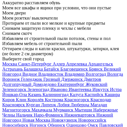
Аккуратно расставляем обувь
Моем все шкафы и ящики при условии, что они пустые
Моем двери
Моем розетки/ выключатели
Протираем от пыли все мелкие и крупные предметы
Снимаем защитную пленку и чехлы с мебели
Снимаем скотч
Избавляем от строительной пыли потолок, стены и пол
Избавляем мебель от строительной пыли
Оттираем следы и капли краски, штукатурки, затирки, клея
(не более 2 см диаметром)
Выберите свой город
Москва
Санкт-Петербург
Адлер
Апрелевка
Архангельск
Астрахань
Балашиха
Батайск
Благовещенск
Брянск
Великий
Новгород
Видное
Владивосток
Владимир
Волгоград
Вологда
Воронеж
Геленджик
Грозный
Дзержинск
Дмитров
Долгопрудный
Домодедово
Екатеринбург
Жуковский
Зеленогорск
Зеленоград
Иваново
Ивантеевка
Иркутск
Истра
Йошкар-Ола
Казань
Калининград
Калуга
Каспийск
Кашира
Киров
Клин
Королёв
Кострома
Красногорск
Краснодар
Красноярск
Курган
Липецк
Лобня
Люберцы
Магадан
Магнитогорск
Махачкала
Мурманск
Мытищи
Набережные
Челны
Нальчик
Наро-Фоминск
Нижневартовск
Нижний
Новгород
Новая Москва
Новокузнецк
Новороссийск
Новосибирск
Ногинск
Обнинск
Одинцово
Омск
Павловский